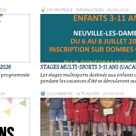
026
VIE PRATIQUE
-
INFORMATIONS
- 06/06/2026
2026
STAGES MULTI-SPORTS 3-11 ANS (VACA
nt programmée
Les stages multisports destinés aux enfants d
pendant les vacances d’été se dérouleront au
026
LA COMMUNE
-
ACTUALITÉS
- 26/05/2026