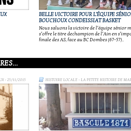
EUX
BELLE VICTOIRE POUR L'ÉQUIPE SÉNI
BOUCHOUX CONDEISSIAT BASKET
Nous saluons la victoire de l’équipe sénior 
s’offre le titre dechampion de l’Ain en s’impo
finale des AS, face au BC Dombes (67-57)..
ES...
UX
- 25/11/2015
HISTOIRE LOCALE
-
LA PETITE HISTOIRE DE MA