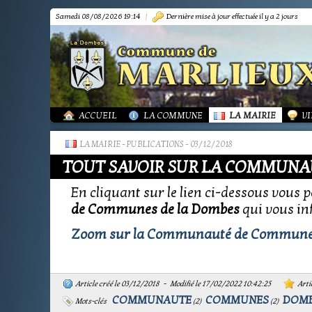
Samedi 08/08/2026 19:14
|
Dernière mise à jour effectuée il y a 2 jours
PRÉSENTATION
PRÉSENTATION
DÉMARCHES FORMA
IN
TOURISME-COMMERCES-ARTISANS
BIBLIOTHÈQUE
OR
MARPA LE RENON
PLAN LOCAL URBAN
AS
VIE LOCALE
LES ANNONCES DE 
LA
ACTUALITÉS
PUBLICATIONS
GR
ACCUEIL
LA COMMUNE
LA MAIRIE
VI
LA MAIRIE
-
PUBLICATIONS
- 03/12/2018
TOUT SAVOIR SUR LA COMMUNA
En cliquant sur le lien ci-dessous vous
de Communes de la Dombes
qui vous in
Zoom sur la Communauté de Communes
Article créé le 03/12/2018 - Modifié le 17/02/2022 10:42:25
Artic
COMMUNAUTE
COMMUNES
DOM
Mots-clés
(
2
)
(
2
)