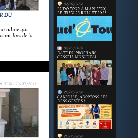
02/07/2026
LUD'Ô TOUR À MARLIEUX,
LE JEUDI 23 JUILLET 2026
OR DU
masculine qui
sant, lors de la
01/07/2026
DATE DU PROCHAIN
CONSEIL MUNICIPAL
RLIEUX
- 29/07/2016
25/06/2026
CANICULE, ADOPTONS LES
BONS GESTES !
25/06/2026