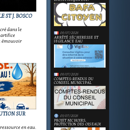
E ST J. BOSCO
cré dans le
09/07/2026
artifice
ARRÊTÉ SÉCHERESSE ET
su émouvoir
VIGILANCE EAU
09/07/2026
COMPTES-RENDUS DU
CONSEIL MUNICIPAL
LUTION SUR
03/07/2026
PROJET NICHOIRS,
PROTECTION DES OISEAUX
ressource en eau.