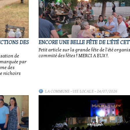
ECTIONS DES
ENCORE UNE BELLE FÊTE DE L'ÉTÉ CET
Petit article sur la grande fête de l'été organi
commité des fêtes ! MERCI A EUX !.
isation de
e, marquée par
sme des
e nichoirs
LA COMMUNE
-
VIE LOCALE
- 24/07/2026