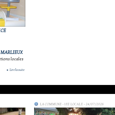
ICE
À MARLIEUX
ctions locales
Lire la suite
►
LA COMMUNE
-
VIE LOCALE
- 24/07/2026