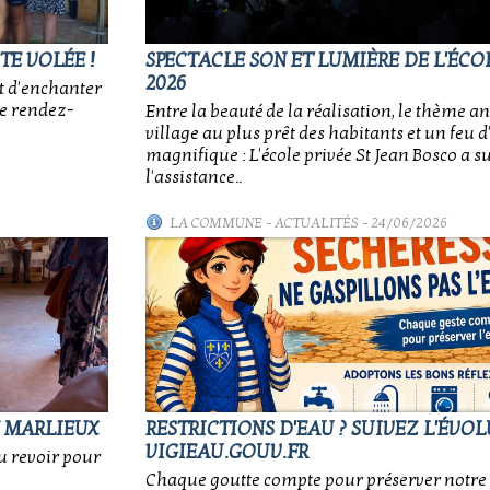
TE VOLÉE !
SPECTACLE SON ET LUMIÈRE DE L'ÉCOL
2026
t d'enchanter
ce rendez-
Entre la beauté de la réalisation, le thème an
village au plus prêt des habitants et un feu d'
magnifique : L'école privée St Jean Bosco a 
l'assistance..
LA COMMUNE
-
ACTUALITÉS
- 24/06/2026
E MARLIEUX
RESTRICTIONS D'EAU ? SUIVEZ L'ÉVO
VIGIEAU.GOUV.FR
au revoir pour
Chaque goutte compte pour préserver notre 