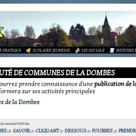
LITÉS
FORMATIONS
DURES MÉNAGÈRES ET ASSAINISSEMENT
ISME (PLU)
SOCIATIONS
ECOLE PUBLIQUE - INFORMATIONS
LA MAIRIE
 VIE DES ASSOCIATIONS
PÔLE ENFANCE
LA PETITE
OUPEMENT PAROISSIAL
ECOLE PRIVÉE
ACTION SOCIALE
PHOTOS D
E PRATIQUE
SCOLAIRE JEUNESSE
VIE SOCIALE
HISTOIRE
UTÉ DE COMMUNES DE LA DOMBES
 pourrez prendre connaissance d'une
publication de
formera sur ses activités principales
 de la Dombes
le consulté 6149 fois
BES
SAVOIR
CLIQUANT
DESSOUS
POURREZ
PRENDR
(
2
)
(
1
)
(
1
)
(
1
)
(
1
)