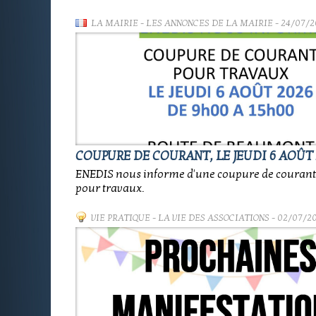
LA MAIRIE
-
LES ANNONCES DE LA MAIRIE
- 24/07/2
COUPURE DE COURANT, LE JEUDI 6 AOÛT 
ENEDIS nous informe d'une coupure de coura
pour travaux.
VIE PRATIQUE
-
LA VIE DES ASSOCIATIONS
- 02/07/2