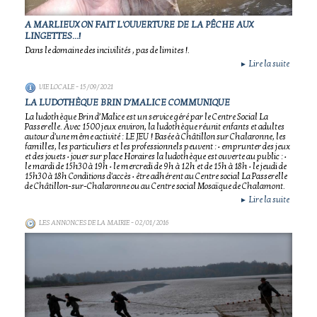
A MARLIEUX ON FAIT L'OUVERTURE DE LA PÊCHE AUX
LINGETTES...!
Dans le domaine des incivilités , pas de limites !.
Lire la suite
►
VIE LOCALE
- 15/09/2021
LA LUDOTHÈQUE BRIN D'MALICE COMMUNIQUE
La ludothèque Brin d’Malice est un service géré par le Centre Social La
Passerelle. Avec 1500 jeux environ, la ludothèque réunit enfants et adultes
autour d'une même activité : LE JEU ! Basée à Châtillon sur Chalaronne, les
familles, les particuliers et les professionnels peuvent : • emprunter des jeux
et des jouets • jouer sur place Horaires la ludothèque est ouverte au public : •
le mardi de 15h30 à 19h • le mercredi de 9h à 12h et de 15h à 18h • le jeudi de
15h30 à 18h Conditions d'accès • être adhérent au Centre social La Passerelle
de Châtillon-sur-Chalaronne ou au Centre social Mosaïque de Chalamont.
Lire la suite
►
LES ANNONCES DE LA MAIRIE
- 02/01/2016