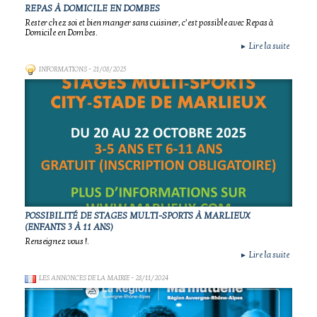
REPAS À DOMICILE EN DOMBES
Rester chez soi et bien manger sans cuisiner, c’est possible avec Repas à
Domicile en Dombes.
Lire la suite
►
INFORMATIONS
- 21/08/2025
POSSIBILITÉ DE STAGES MULTI-SPORTS À MARLIEUX
(ENFANTS 3 À 11 ANS)
Renseignez vous !.
Lire la suite
►
LES ANNONCES DE LA MAIRIE
- 28/11/2024