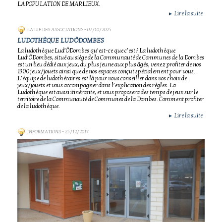
LA POPULATION DE MARLIEUX.
Lire la suite
►
LA VIE DES ASSOCIATIONS
- 07/10/2025
LUDOTHÈQUE LUD'ÔDOMBES
La ludothèque Lud’ÔDombes qu’est-ce que c’est ? La ludothèque
Lud’ÔDombes, situé au siège de la Communauté de Communes de la Dombes
est un lieu dédié aux jeux, du plus jeune aux plus âgés, venez profiter de nos
1300 jeux/jouets ainsi que de nos espaces conçut spécialement pour vous.
L’équipe de ludothécaires est là pour vous conseiller dans vos choix de
jeux/jouets et vous accompagner dans l’explication des règles. La
Ludothèque est aussi itinérante, et vous proposera des temps de jeux sur le
territoire de la Communauté de Communes de la Dombes. Comment profiter
de la ludothèque.
Lire la suite
►
INFORMATIONS
- 25/12/2017