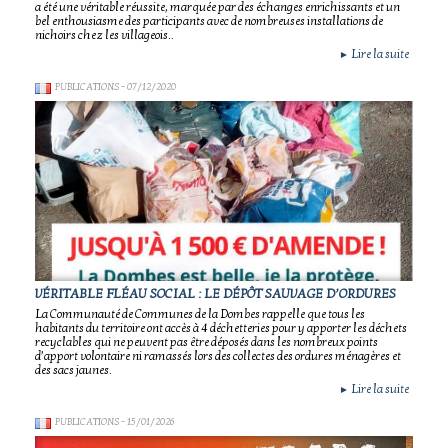
a été une véritable réussite, marquée par des échanges enrichissants et un
bel enthousiasme des participants avec de nombreuses installations de
nichoirs chez les villageois..
Lire la suite
►
PUBLICATIONS
- 07/12/2020
VÉRITABLE FLÉAU SOCIAL : LE DÉPÔT SAUVAGE D’ORDURES
La Communauté de Communes de la Dombes rappelle que tous les
habitants du territoire ont accès à 4 déchetteries pour y apporter les déchets
recyclables qui ne peuvent pas être déposés dans les nombreux points
d’apport volontaire ni ramassés lors des collectes des ordures ménagères et
des sacs jaunes.
Lire la suite
►
PUBLICATIONS
- 15/01/2026