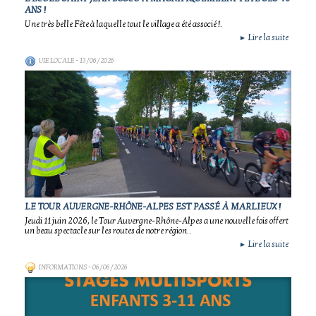
ANS !
Une très belle Fête à laquelle tout le village a été associé !.
Lire la suite
►
VIE LOCALE
- 13/06/2026
LE TOUR AUVERGNE-RHÔNE-ALPES EST PASSÉ À MARLIEUX !
Jeudi 11 juin 2026, le Tour Auvergne-Rhône-Alpes a une nouvelle fois offert
un beau spectacle sur les routes de notre région..
Lire la suite
►
INFORMATIONS
- 06/06/2026