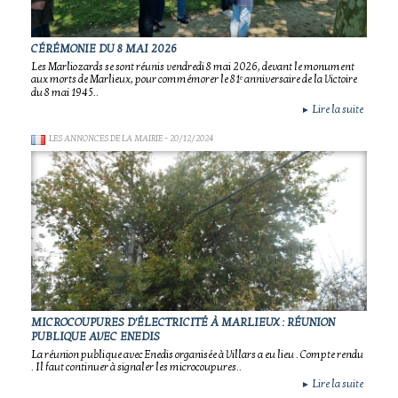
CÉRÉMONIE DU 8 MAI 2026
Les Marliozards se sont réunis vendredi 8 mai 2026, devant le monument
aux morts de Marlieux, pour commémorer le 81ᵉ anniversaire de la Victoire
du 8 mai 1945..
Lire la suite
►
LES ANNONCES DE LA MAIRIE
- 20/12/2024
MICROCOUPURES D'ÉLECTRICITÉ À MARLIEUX : RÉUNION
PUBLIQUE AVEC ENEDIS
La réunion publique avec Enedis organisée à Villars a eu lieu . Compte rendu
. Il faut continuer à signaler les microcoupures..
Lire la suite
►