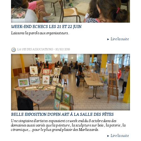
WEEK-END ECHECS LES 21 ET 22 JUIN
Laissons la parole aux organisateurs.
Lire la suite
►
LA VIE DES ASSOCIATIONS
- 10/10/2016
BELLE EXPOSITION D'OPEN ART À LA SALLE DES FÈTES
Une vingtaine d'artistes exposaient ce week end du 8 octobre dans des
domaines aussi variés que la peinture , la sculpture sur bois , la poterie , la
céramique ,...pour le plus grand plaisir des Marliozards.
Lire la suite
►