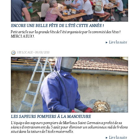
ENCORE UNE BELLE FÊTE DE L'ÉTÉ CETTE ANNÉE !
Petit article sur la grande fête de l'été organisée par le commité des fêtes !
MERCI A EUX !.
Lire la suite
►
VIE LOCALE
- 09/08/2018
LES SAPEURS POMPIERS À LA MANOEUVRE
L'équipe des sapeurs pompiers de Marlieux Saint Germain a profité de sa
séance d'entrainement du 5 août pour éliminer un volumineux nid de frelons
situé dans la toiture de l'école maternelle.
Lire la suite
►