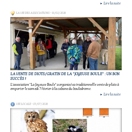
Lire la suite
►
LA VIE DES ASSOCIATIONS
- 11/02/2026
LA VENTE DE DIOTS/GRATIN DE LA "JOYEUSE BOULE" : UN BON
SUCCÈS !
L'association "La Joyeuse Boule" a organisé sa traditionnelle vente de plats à
emporter le samedi 7 février à la cabane du boulodrome.
Lire la suite
►
VIE LOCALE
- 03/07/2026