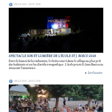
VIE LOCALE
- 24/07/2026
SPECTACLE SON ET LUMIÈRE DE L'ÉCOLE ST J. BOSCO 2026
Entre la beauté de la réalisation, le thème ancré dans le village au plus prêt
des habitants et un feu d'artifice magnifique : L'école privée St Jean Bosco a su
émouvoir l'assistance..
Lire la suite
►
VIE LOCALE
- 24/07/2026