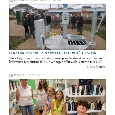
LES ANNONCES DE LA MAIRIE
- 04/01/2020
LES ÉLUS VISITENT LA NOUVELLE STATION D'ÉPURATION
Samedi 4 janvier une visite était organisée pour les élus et les riverains , sous
la direction de monsieur BONVIN , chargé d'affaires de l'entreprise SCIRPE..
Lire la suite
►
VIE LOCALE
- 07/09/2023