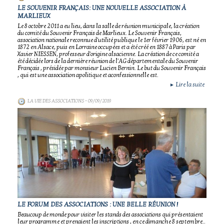
LE SOUVENIR FRANÇAIS: UNE NOUVELLE ASSOCIATION À
MARLIEUX
Le 8 octobre 2011 a eu lieu, dans la salle de réunion municipale, la création
du comité du Souvenir Français de Marlieux. Le Souvenir Français,
association nationale reconnue d'utilité publique le 1er février 1906, est né en
1872 en Alsace, puis en Lorraine occupées et a été créé en 1887 à Paris par
Xavier NIESSEN, professeur d'origine alsacienne. La création de ce comité a
été décidée lors de la dernière réunion de l'AG départementale du Souvenir
Français , présidée par monsieur Lucien Bernin. Le but du Souvenir Français
, qui est une association apolitique et aconfessionnelle est.
Lire la suite
►
LA VIE DES ASSOCIATIONS
- 09/09/2019
LE FORUM DES ASSOCIATIONS : UNE BELLE RÉUNION !
Beaucoup de monde pour visiter les stands des associations qui présentaient
leur programme et prenaient les inscriptions , en ce dimanche 8 septembre..