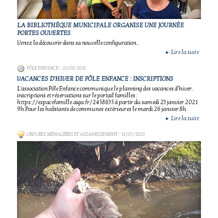
LA BIBLIOTHÈQUE MUNICIPALE ORGANISE UNE JOURNÉE
PORTES OUVERTES
Venez la découvrir dans sa nouvelle configuration..
Lire la suite
►
PÔLE ENFANCE
- 22/01/2021
VACANCES D'HIVER DE PÔLE ENFANCE : INSCRIPTIONS
L'association Pôle Enfance communique le planning des vacances d'hiver.
inscriptions et réservations sur le portail familles :
https://espacefamille.aiga.fr/2458635 à partir du samedi 23 janvier 2021
9h Pour les habitants de communes extérieures le mardi 26 janvier 8h.
Lire la suite
►
ORDURES MÉNAGÈRES ET ASSAINISSEMENT
- 11/03/2023