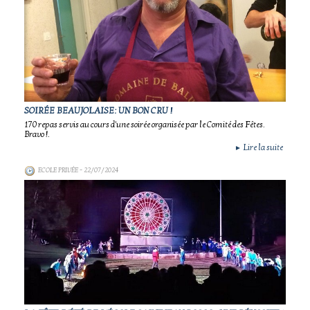
SOIRÉE BEAUJOLAISE: UN BON CRU !
170 repas servis au cours d'une soirée organisée par le Comité des Fêtes.
Bravo !.
Lire la suite
►
ECOLE PRIVÉE
- 22/07/2024