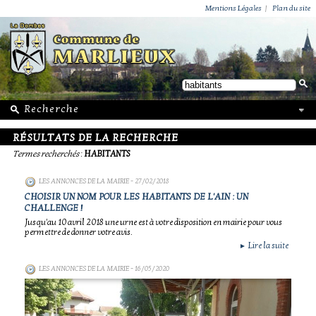
ACTUALITÉS
PUBLICATIONS
GROUPEMENT PAROISSIAL
ECOLE PRIVÉE
ACTION SOCIALE
PHOTOS DE MARLIEUX
/ VIE LOCALE
Mentions Légales
|
Plan du site
RÉSULTATS DE LA RECHERCHE
Termes recherchés
:
HABITANTS
LES ANNONCES DE LA MAIRIE
- 27/02/2018
CHOISIR UN NOM POUR LES HABITANTS DE L'AIN : UN
CHALLENGE !
Jusqu'au 10 avril 2018 une urne est à votre disposition en mairie pour vous
permettre de donner votre avis.
Lire la suite
►
LES ANNONCES DE LA MAIRIE
- 16/05/2020