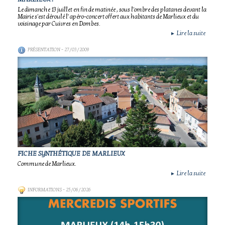
Le dimanche 13 juillet en fin de matinée , sous l'ombre des platanes devant la
Mairie s'est déroulé l' apéro-concert offert aux habitants de Marlieux et du
voisinage par Cuivres en Dombes.
Lire la suite
►
PRÉSENTATION
- 27/03/2009
FICHE SYNTHÉTIQUE DE MARLIEUX
Commune de Marlieux.
Lire la suite
►
INFORMATIONS
- 25/06/2026