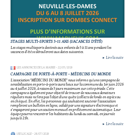
STAGES MULTI-SPORTS 3-11 ANS (VACANCES D'ÉTÉ)
Les stages multisports destinés aux enfants de 3 à 11 ans pendant les
vacances d’été se dérouleront aux dates suivantes.
Lire la suite
►
LES ANNONCES DE LA MAIRIE
- 22/05/2026
CAMPAGNE DE PORTE-À-PORTE - MÉDECINS DU MONDE
L'association "MÉDECINS DU MONDE" nous informe qu'une campagne de
sensibilisation en porte-à-porte aura lieux sur la commune du 1er juin 2026
au 4 juillet 2026, à raison de 3 jours maximum sur cette période. Cette
campagne a également pour objectif de trouver de nouveaux donateurs
réguliers mais ne fera pas l'objet d'une quête (collecte de fonds en espèce ou
en chèque). En effet, les personnes qui souhaitent soutenir l'association
rempliront un bulletin en ligne, validé par une signature électronique et
s’engageront pour un soutien mensuel en prélèvement automatique. Leur
équipe pourra rencontrer les habitants du lundi au samedi, en journée
jusqu'à 21h.
Lire la suite
►
VIE LOCALE
- 24/07/2026