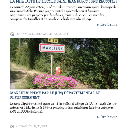
LA FÊTE D'ÉTÉ DE L'ÉCOLE SAINT JEAN BOSCO : UNE RÉUSSITE !
Le samedi 22 juin 2024 , profitant d'un créneau météo inespéré , l'équipe de
monsieur l'Abbé Robin a pu présenté le spectacle son et lumière
soigneusement préparé par les élèves , à un public venu en nombre ,
composé des familles et de nombreux habitants du village.
Lire la suite
►
LES ANNONCES DE LA MAIRIE
- 08/08/2014
MARLIEUX PRIME PAR LE JURY DÉPARTEMENTAL DE
FLEURISSEMENT
Le jury départemental qui a visité les villes et village de l'Ain en août dernier
a décerné à Marlieux le 19ème prix départemental dans la 2ème catégorie
(501 à 1000 habitants).
Lire la suite
►
ACTUALITÉS
- 12/10/2011