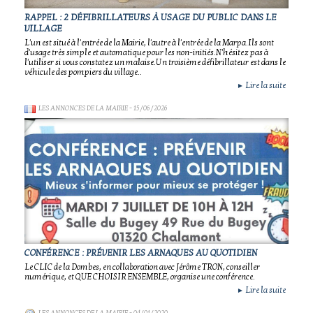
RAPPEL : 2 DÉFIBRILLATEURS À USAGE DU PUBLIC DANS LE
VILLAGE
L'un est situé à l'entrée de la Mairie, l'autre à l'entrée de la Marpa.Ils sont
d'usage très simple et automatique pour les non-initiés.N'hésitez pas à
l'utiliser si vous constatez un malaise.Un troisième défibrillateur est dans le
véhicule des pompiers du village..
Lire la suite
►
LES ANNONCES DE LA MAIRIE
- 15/06/2026
CONFÉRENCE : PRÉVENIR LES ARNAQUES AU QUOTIDIEN
Le CLIC de la Dombes, en collaboration avec Jérôme TRON, conseiller
numérique, et QUE CHOISIR ENSEMBLE, organise une conférence.
Lire la suite
►