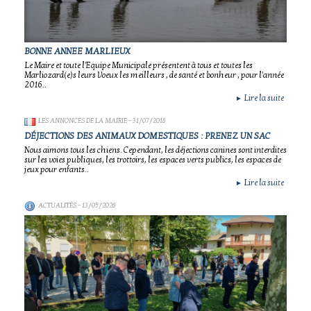
BONNE ANNEE MARLIEUX
Le Maire et toute l'Equipe Municipale présentent à tous et toutes les
Marliozard(e)s leurs Voeux les meilleurs , de santé et bonheur , pour l'année
2016..
Lire la suite
►
LES ANNONCES DE LA MAIRIE
- 31/07/2018
DÉJECTIONS DES ANIMAUX DOMESTIQUES : PRENEZ UN SAC
Nous aimons tous les chiens. Cependant, les déjections canines sont interdites
sur les voies publiques, les trottoirs, les espaces verts publics, les espaces de
jeux pour enfants..
Lire la suite
►
ACTUALITÉS
- 13/05/2026