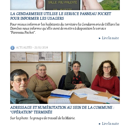
LA GENDARMERIE UTILISE LE SERVICE PANNEAU POCKET
POUR INFORMER LES USAGERS
Pour mieux informer les habitants du territoire la Gendarmerie de Villars les
Dombes nous informe qu'elle vient de mettre à disposition le service
"Panneau Pocket".
Lire la suite
►
ACTUALITÉS
- 21/11/2024
ADRESSAGE ET NUMÉROTATION AU SEIN DE LA COMMUNE :
"OPÉRATION" TERMINÉE
Sur la photo : le groupe de travail de la Mairie.
Lire la suite
►