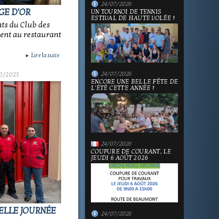
24/07/2026
GE D'OR
UN TOURNOI DE TENNIS
ESTIVAL DE HAUTE VOLÉE !
ts du Club des
ent au restaurant
Lire la suite
►
24/07/2026
0/2025
ENCORE UNE BELLE FÊTE DE
L'ÉTÉ CETTE ANNÉE !
24/07/2026
COUPURE DE COURANT, LE
JEUDI 6 AOÛT 2026
BELLE JOURNÉE
24/07/2026