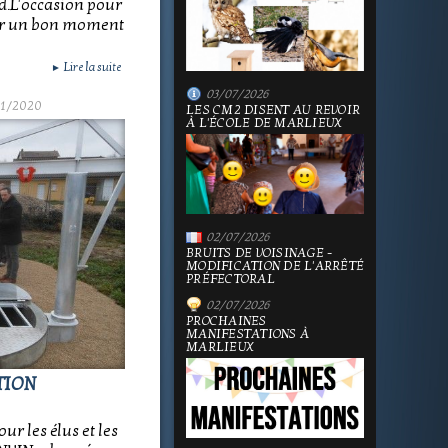
rd.L'occasion pour
ger un bon moment
Lire la suite
►
03/07/2026
01/2020
LES CM2 DISENT AU REVOIR
À L'ÉCOLE DE MARLIEUX
02/07/2026
BRUITS DE VOISINAGE -
MODIFICATION DE L'ARRÊTÉ
PRÉFECTORAL
02/07/2026
PROCHAINES
MANIFESTATIONS À
MARLIEUX
TION
ur les élus et les