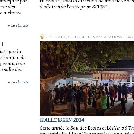
e, marquée par
riverains , sous la direction de monsieur BO
sme des
d'affaires de l'entreprise SCIRPE..
e nichoirs
Lire la suite
►
VIE PRATIQUE
-
LA VIE DES ASSOCIATIONS
- 04/1
 !
sée par la
le soutien de
permis à de
 salle des
Lire la suite
►
HALLOWEEN 2024
Cette année le Sou des Ecoles et Léz'Arts à 