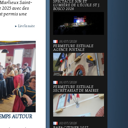
SPECTACLE SON ET
 Marlieux Saint-
LUMIÈRE DE L'ÉCOLE ST J.
 2025 avec des
BOSCO 2026
nt permis une
Lire la suite
►
16/07/2026
FERMETURE ESTIVALE
AGENCE POSTALE
16/07/2026
FERMETURE ESTIVALE
SECRÉTARIAT DE MAIRIE
NTEMPS AUTOUR
10/07/2026
BAFA CITOYEN 2027