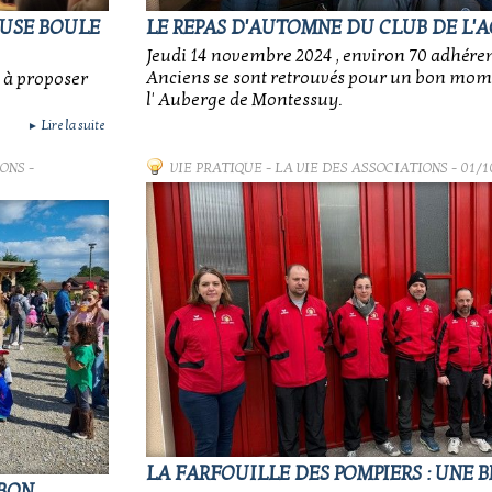
EUSE BOULE
LE REPAS D'AUTOMNE DU CLUB DE L'A
Jeudi 14 novembre 2024 , environ 70 adhéren
Anciens se sont retrouvés pour un bon mom
x à proposer
l' Auberge de Montessuy.
Lire la suite
►
IONS
-
VIE PRATIQUE
-
LA VIE DES ASSOCIATIONS
- 01/1
LA FARFOUILLE DES POMPIERS : UNE 
 BON