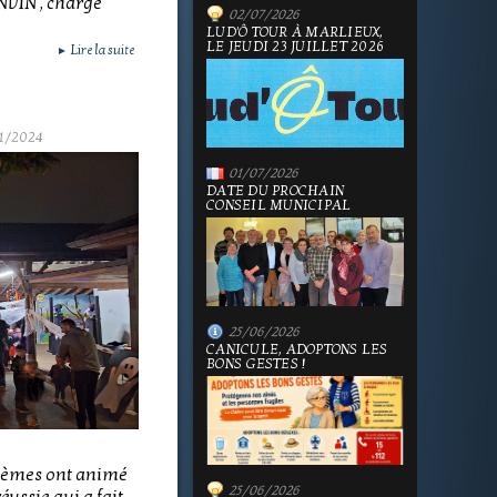
NVIN , chargé
02/07/2026
LUD'Ô TOUR À MARLIEUX,
LE JEUDI 23 JUILLET 2026
Lire la suite
►
1/2024
01/07/2026
DATE DU PROCHAIN
CONSEIL MUNICIPAL
25/06/2026
CANICULE, ADOPTONS LES
BONS GESTES !
Thèmes ont animé
25/06/2026