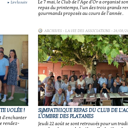
Le 7 mai, le Club de l’Âge d’Or a organisé so
Lire la suite
►
repas du printemps, l’un des trois grands r
gourmands proposés au cours de l’année..
ARCHIVES
-
LA VIE DES ASSOCIATIONS
- 26/08/2
TE VOLÉE !
SYMPATHIQUE REPAS DU CLUB DE L'AG
L'OMBRE DES PLATANES
t d'enchanter
ce rendez-
Jeudi 22 août se sont retrouvés pour un trad