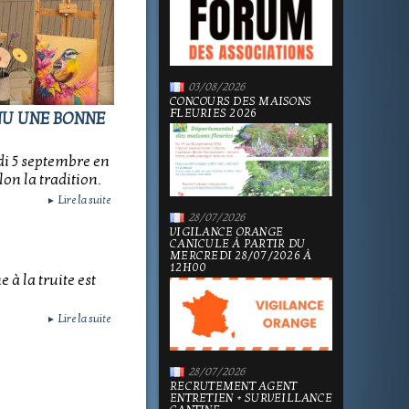
03/08/2026
CONCOURS DES MAISONS
FLEURIES 2026
NU UNE BONNE
di 5 septembre en
lon la tradition.
Lire la suite
►
28/07/2026
VIGILANCE ORANGE
CANICULE À PARTIR DU
MERCREDI 28/07/2026 À
12H00
à la truite est
Lire la suite
►
28/07/2026
RECRUTEMENT AGENT
ENTRETIEN + SURVEILLANCE