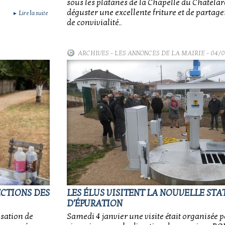
sous les platanes de la Chapelle du Chatela
déguster une excellente friture et de parta
Lire la suite
►
de convivialité..
ARCHIVES
-
LES ANNONCES DE LA MAIRIE
- 04/
ECTIONS DES
LES ÉLUS VISITENT LA NOUVELLE STA
D'ÉPURATION
isation de
Samedi 4 janvier une visite était organisée po