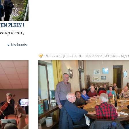
EN PLEIN !
coup d'eau ,
Lire la suite
►
VIE PRATIQUE
-
LA VIE DES ASSOCIATIONS
- 18/1