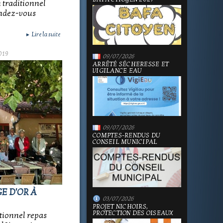
n traditionnel
endez-vous
Lire la suite
►
019
09/07/2026
ARRÊTÉ SÉCHERESSE ET
VIGILANCE EAU
09/07/2026
COMPTES-RENDUS DU
CONSEIL MUNICIPAL
E D'OR À
03/07/2026
PROJET NICHOIRS,
PROTECTION DES OISEAUX
itionnel repas