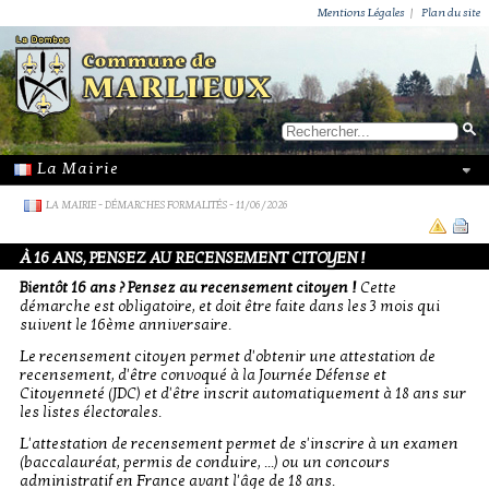
ACTUALITÉS
PUBLICATIONS
GROUPEMENT PAROISSIAL
ECOLE PRIVÉE
ACTION SOCIALE
PHOTOS DE MARLIEUX
/ VIE LOCALE
Mentions Légales
|
Plan du site
LA MAIRIE
-
DÉMARCHES FORMALITÉS
- 11/06/2026
À 16 ANS, PENSEZ AU RECENSEMENT CITOYEN !
Bientôt 16 ans ? Pensez au recensement citoyen !
Cette
démarche est obligatoire, et doit être faite dans les 3 mois qui
suivent le 16ème anniversaire.
Le recensement citoyen permet d'obtenir une attestation de
recensement, d'être convoqué à la Journée Défense et
Citoyenneté (JDC) et d'être inscrit automatiquement à 18 ans sur
les listes électorales.
L'attestation de recensement permet de s'inscrire à un examen
(baccalauréat, permis de conduire, ...) ou un concours
administratif en France avant l'âge de 18 ans.