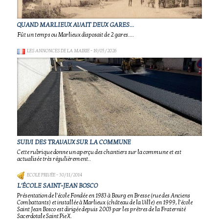
QUAND MARLIEUX AVAIT DEUX GARES...
Fût un temps ou Marlieux disposait de 2 gares....
LES ANNONCES DE LA MAIRIE
- 19/05/2026
SUIVI DES TRAVAUX SUR LA COMMUNE
Cette rubrique donne un aperçu des chantiers sur la commune et est
actualisée très régulièrement..
ECOLE PRIVÉE
- 30/11/2014
L'ÉCOLE SAINT-JEAN BOSCO
Présentation de l'école Fondée en 1983 à Bourg en Bresse (rue des Anciens
Combattants) et installée à Marlieux (château de la Ville) en 1999, l'école
Saint Jean Bosco est dirigée depuis 2003 par les prêtres de la Fraternité
Sacerdotale Saint Pie X.