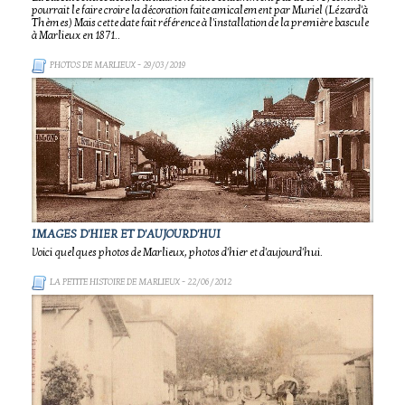
pourrait le faire croire la décoration faite amicalement par Muriel (Lézard'à
Thèmes) Mais cette date fait référence à l'installation de la première bascule
à Marlieux en 1871..
PHOTOS DE MARLIEUX
- 29/03/2019
IMAGES D'HIER ET D'AUJOURD'HUI
Voici quelques photos de Marlieux, photos d'hier et d'aujourd'hui.
LA PETITE HISTOIRE DE MARLIEUX
- 22/06/2012