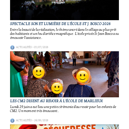
SPECTACLE SON ET LUMIÈRE DE L'ÉCOLE ST J. BOSCO 2026
Entre la beauté de la réalisation, le thème ancré dans le village au plus prêt
des habitants et un feu d'artifice magnifique : L'école privée St Jean Bosco a su
émouvoir l'assistance..
ACTUALITÉS
- 03/07/2026
LES CM2 DISENT AU REVOIR À L'ÉCOLE DE MARLIEUX
Lundi 29 juin a eut lieu une petite cérémonie d'au revoir pour les enfants de
CM2. Un moment très émouvant..
ACTUALITÉS
- 24/06/2026