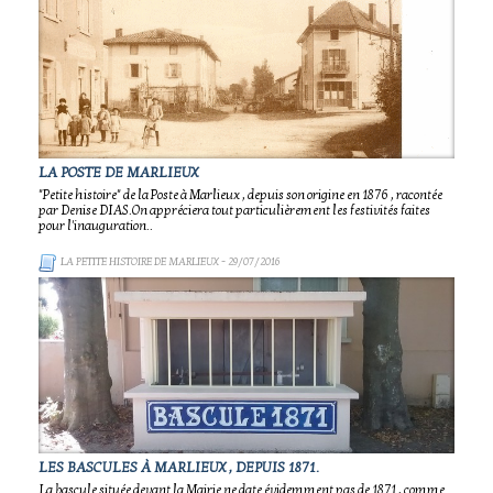
LA POSTE DE MARLIEUX
"Petite histoire" de la Poste à Marlieux , depuis son origine en 1876 , racontée
par Denise DIAS.On appréciera tout particulièrement les festivités faites
pour l'inauguration..
LA PETITE HISTOIRE DE MARLIEUX
- 29/07/2016
LES BASCULES À MARLIEUX , DEPUIS 1871.
La bascule située devant la Mairie ne date évidemment pas de 1871 , comme