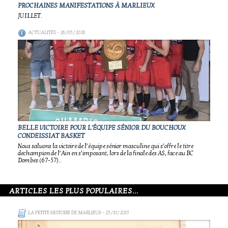
PROCHAINES MANIFESTATIONS À MARLIEUX
JUILLET.
ACTUALITÉS
- 26/05/2026
BELLE VICTOIRE POUR L'ÉQUIPE SÉNIOR DU BOUCHOUX
CONDEISSIAT BASKET
Nous saluons la victoire de l’équipe sénior masculine qui s’offre le titre
dechampion de l’Ain en s’imposant, lors de la finale des AS, face au BC
Dombes (67-57)..
ARTICLES LES PLUS POPULAIRES...
LA PETITE HISTOIRE DE MARLIEUX
- 25/11/2015