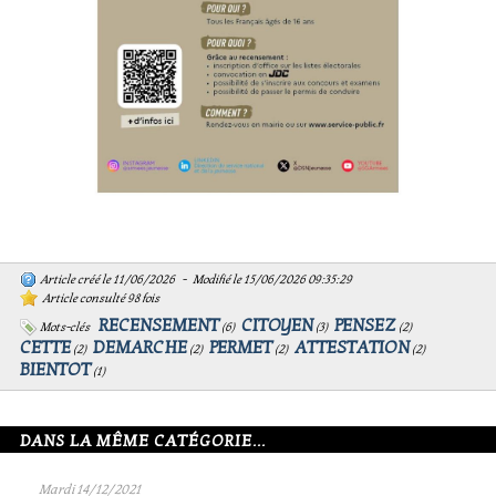
Article créé le 11/06/2026 - Modifié le 15/06/2026 09:35:29
Article consulté 98 fois
RECENSEMENT
CITOYEN
PENSEZ
Mots-clés
(
6
)
(
3
)
(
2
)
CETTE
DEMARCHE
PERMET
ATTESTATION
(
2
)
(
2
)
(
2
)
(
2
)
BIENTOT
(
1
)
DANS LA MÊME CATÉGORIE...
Mardi 14/12/2021