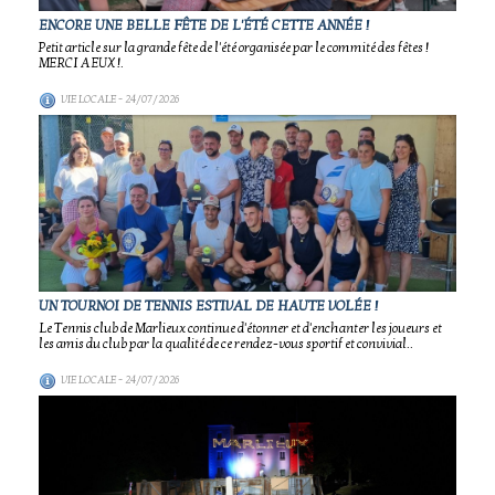
ENCORE UNE BELLE FÊTE DE L'ÉTÉ CETTE ANNÉE !
Petit article sur la grande fête de l'été organisée par le commité des fêtes !
MERCI A EUX !.
VIE LOCALE
- 24/07/2026
UN TOURNOI DE TENNIS ESTIVAL DE HAUTE VOLÉE !
Le Tennis club de Marlieux continue d'étonner et d'enchanter les joueurs et
les amis du club par la qualité de ce rendez-vous sportif et convivial..
VIE LOCALE
- 24/07/2026