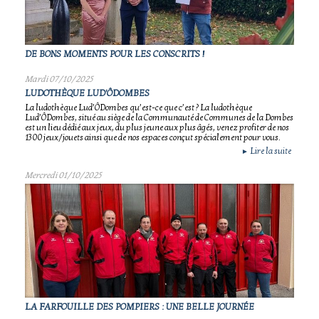
DE BONS MOMENTS POUR LES CONSCRITS !
Mardi 07/10/2025
LUDOTHÈQUE LUD'ÔDOMBES
La ludothèque Lud’ÔDombes qu’est-ce que c’est ? La ludothèque
Lud’ÔDombes, situé au siège de la Communauté de Communes de la Dombes
est un lieu dédié aux jeux, du plus jeune aux plus âgés, venez profiter de nos
1300 jeux/jouets ainsi que de nos espaces conçut spécialement pour vous.
Lire la suite
►
Mercredi 01/10/2025
LA FARFOUILLE DES POMPIERS : UNE BELLE JOURNÉE