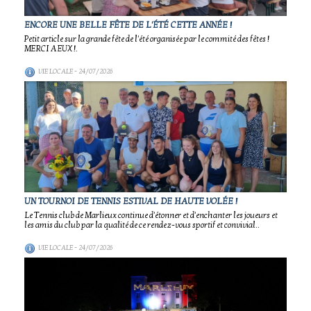
ENCORE UNE BELLE FÊTE DE L'ÉTÉ CETTE ANNÉE !
Petit article sur la grande fête de l'été organisée par le commité des fêtes !
MERCI A EUX !.
VIE LOCALE
- 24/07/2026
UN TOURNOI DE TENNIS ESTIVAL DE HAUTE VOLÉE !
Le Tennis club de Marlieux continue d'étonner et d'enchanter les joueurs et
les amis du club par la qualité de ce rendez-vous sportif et convivial..
VIE LOCALE
- 24/07/2026