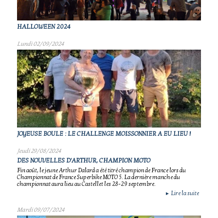
HALLOWEEN 2024
Lundi 02/09/2024
JOYEUSE BOULE : LE CHALLENGE MOISSONNIER A EU LIEU !
Jeudi 29/08/2024
DES NOUVELLES D'ARTHUR, CHAMPION MOTO
Fin août, le jeune Arthur Dalard a été titré champion de France lors du
Championnat de France Superbike MOTO 5. La dernière manche du
championnat aura lieu au Castellet les 28-29 septembre.
Lire la suite
►
Mardi 09/07/2024