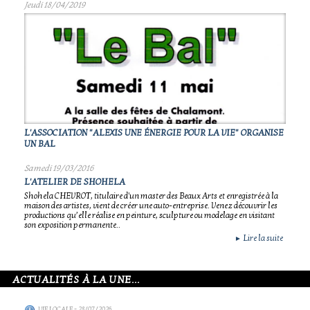
Jeudi 18/04/2019
L'ASSOCIATION "ALEXIS UNE ÉNERGIE POUR LA VIE" ORGANISE
UN BAL
Samedi 19/03/2016
L'ATELIER DE SHOHELA
Shohela CHEVROT, titulaire d'un master des Beaux Arts et enregistrée à la
maison des artistes, vient de créer une auto-entreprise. Venez découvrir les
productions qu’elle réalise en peinture, sculpture ou modelage en visitant
son exposition permanente..
Lire la suite
►
ACTUALITÉS À LA UNE...
VIE LOCALE
- 28/07/2026