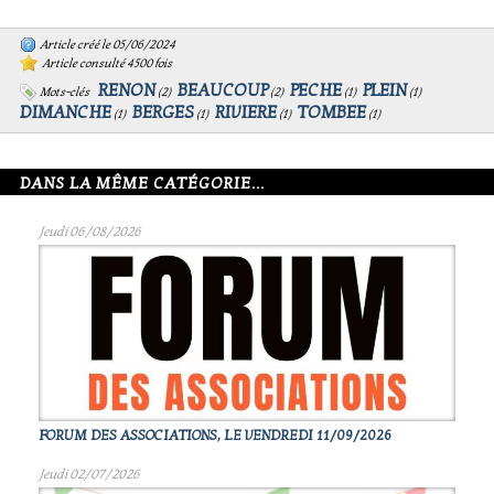
Article créé le 05/06/2024
Article consulté 4500 fois
RENON
BEAUCOUP
PECHE
PLEIN
Mots-clés
(
2
)
(
2
)
(
1
)
(
1
)
DIMANCHE
BERGES
RIVIERE
TOMBEE
(
1
)
(
1
)
(
1
)
(
1
)
DANS LA MÊME CATÉGORIE...
Jeudi 06/08/2026
FORUM DES ASSOCIATIONS, LE VENDREDI 11/09/2026
Jeudi 02/07/2026