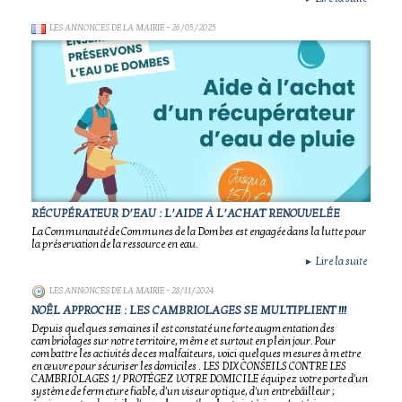
LES ANNONCES DE LA MAIRIE
- 26/05/2025
RÉCUPÉRATEUR D’EAU : L’AIDE À L’ACHAT RENOUVELÉE
La Communauté de Communes de la Dombes est engagée dans la lutte pour
la préservation de la ressource en eau.
Lire la suite
►
LES ANNONCES DE LA MAIRIE
- 28/11/2024
NOÊL APPROCHE : LES CAMBRIOLAGES SE MULTIPLIENT !!!
Depuis quelques semaines il est constaté une forte augmentation des
cambriolages sur notre territoire, même et surtout en plein jour. Pour
combattre les activités de ces malfaiteurs, voici quelques mesures à mettre
en œuvre pour sécuriser les domiciles . LES DIX CONSEILS CONTRE LES
CAMBRIOLAGES 1/ PROTÉGEZ VOTRE DOMICILE équipez votre porte d'un
système de fermeture fiable, d'un viseur optique, d'un entrebâilleur ;