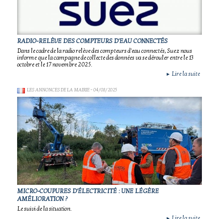
RADIO-RELÈVE DES COMPTEURS D'EAU CONNECTÉS
Dans le cadre de la radio relève des compteurs d'eau connectés, Suez nous
informe que la campagne de collecte des données va se dérouler entre le 13
octobre et le 17 novembre 2025.
Lire la suite
►
LES ANNONCES DE LA MAIRIE
- 04/08/2025
MICRO-COUPURES D'ÉLECTRICITÉ : UNE LÉGÈRE
AMÉLIORATION ?
Le suivi de la situation.
Lire la suite
►