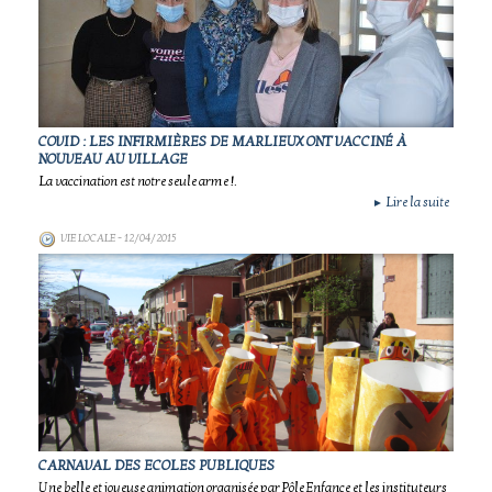
COVID : LES INFIRMIÈRES DE MARLIEUX ONT VACCINÉ À
NOUVEAU AU VILLAGE
La vaccination est notre seule arme !.
Lire la suite
►
VIE LOCALE
- 12/04/2015
CARNAVAL DES ECOLES PUBLIQUES
Une belle et joyeuse animation organisée par Pôle Enfance et les instituteurs