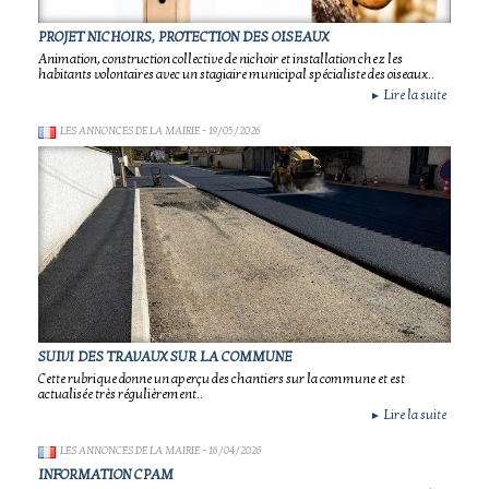
PROJET NICHOIRS, PROTECTION DES OISEAUX
Animation, construction collective de nichoir et installation chez les
habitants volontaires avec un stagiaire municipal spécialiste des oiseaux..
Lire la suite
►
LES ANNONCES DE LA MAIRIE
- 19/05/2026
SUIVI DES TRAVAUX SUR LA COMMUNE
Cette rubrique donne un aperçu des chantiers sur la commune et est
actualisée très régulièrement..
Lire la suite
►
LES ANNONCES DE LA MAIRIE
- 16/04/2026
INFORMATION CPAM