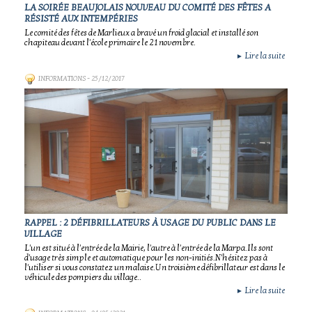
LA SOIRÉE BEAUJOLAIS NOUVEAU DU COMITÉ DES FÊTES A
RÉSISTÉ AUX INTEMPÉRIES
Le comité des fêtes de Marlieux a bravé un froid glacial et installé son
chapiteau devant l'école primaire le 21 novembre.
Lire la suite
►
INFORMATIONS
- 25/12/2017
RAPPEL : 2 DÉFIBRILLATEURS À USAGE DU PUBLIC DANS LE
VILLAGE
L'un est situé à l'entrée de la Mairie, l'autre à l'entrée de la Marpa.Ils sont
d'usage très simple et automatique pour les non-initiés.N'hésitez pas à
l'utiliser si vous constatez un malaise.Un troisième défibrillateur est dans le
véhicule des pompiers du village..
Lire la suite
►