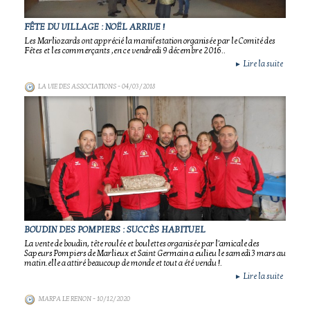
FÊTE DU VILLAGE : NOËL ARRIVE !
Les Marliozards ont apprécié la manifestation organisée par le Comité des
Fêtes et les commerçants ,en ce vendredi 9 décembre 2016..
Lire la suite
►
LA VIE DES ASSOCIATIONS
- 04/03/2018
BOUDIN DES POMPIERS : SUCCÈS HABITUEL
La vente de boudin, tête roulée et boulettes organisée par l'amicale des
Sapeurs Pompiers de Marlieux et Saint Germain a eulieu le samedi 3 mars au
matin.elle a attiré beaucoup de monde et tout a été vendu !.
Lire la suite
►
MARPA LE RENON
- 10/12/2020