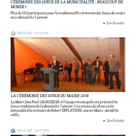
CÉRÉMONIE DES VOEUX DE LA MUNICIPALITÉ : BEAUCOUP DE
MONDE !
Plus de 150 participants pour la traditionnelle cérémonie des Voeux du maire
en ce dimanche 5 janvier.
Lire la suite
►
VIE LOCALE
- 08/01/2018
LA CÉRÉMONIE DES VOEUX DU MAIRE 2018
La Maire Jean Paul GRANDJEAN et l'équipe municipale ont présenté les
Voeux traditionnels le dimanche 7 janvier.Une minute de silence a été
demandée à la mémoire de Robert DEPLATIERE ,ancien Maire , décédé la
veille..
Lire la suite
►
VIE LOCALE
- 24/07/2026