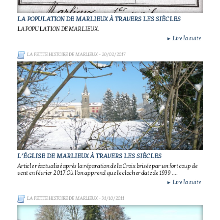
LA POPULATION DE MARLIEUX À TRAVERS LES SIÈCLES
LA POPULATION DE MARLIEUX.
Lire la suite
►
LA PETITE HISTOIRE DE MARLIEUX
- 20/02/2017
L’ÉGLISE DE MARLIEUX À TRAVERS LES SIÈCLES
Article réactualisé après la réparation de la Croix brisée par un fort coup de
vent en février 2017.Où l'on apprend que le clocher date de 1939 ....
Lire la suite
►
LA PETITE HISTOIRE DE MARLIEUX
- 31/10/2011