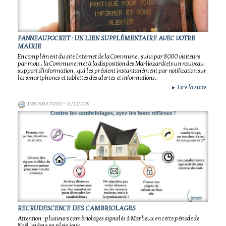
PANNEAUPOCKET : UN LIEN SUPPLÉMENTAIRE AVEC VOTRE
MAIRIE
En complément du site Internet de la Commune , suivi par 8000 visiteurs
par mois , la Commune met à la disposition des Marliozard(e)s un nouveau
support d'information , qui les prévient instantanément par notification sur
les smartphones et tablettes des alertes et informations..
Lire la suite
►
INFORMATIONS
- 21/12/2019
RECRUDESCENCE DES CAMBRIOLAGES
Attention : plusieurs cambriolages signalés à Marlieux en cette période de
Noël ,même en plein jour..