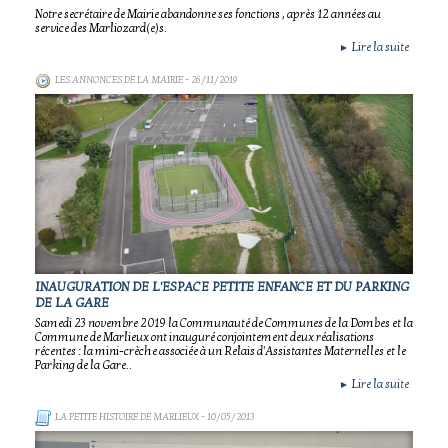
Notre secrétaire de Mairie abandonne ses fonctions , après 12 années au
service des Marliozard(e)s.
Lire la suite
►
LES ANNONCES DE LA MAIRIE
- 26/11/2019
INAUGURATION DE L'ESPACE PETITE ENFANCE ET DU PARKING
DE LA GARE
Samedi 23 novembre 2019 la Communauté de Communes de la Dombes et la
Commune de Marlieux ont inauguré conjointement deux réalisations
récentes : la mini-crèche associée à un Relais d'Assistantes Maternelles et le
Parking de la Gare..
Lire la suite
►
LA PETITE HISTOIRE DE MARLIEUX
- 10/05/2013