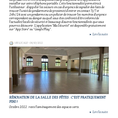
installer sur votre téléphone portable. Cette fonctionnalité permettra à
l'utilisateur : d'appeler les secours en cas d'urgence de signaler des faits de
trouver l'unité de gendarmerie de proximité d'entrer en contact 7j/7 et
24h/24 avec un gendarme ou un policier de trouver les numéros d'urgence
correspondant au danger auquel vous êtes confronté d'être informé de
l'actualité locale de sécurité et beaucoup d'autres fonctionnalités que vous
pourrez découvrir. L'application "Ma Sécurité" est disponible gratuitement
sur "App Store" ou "Google Play".
Lire la suite
►
VIE LOCALE
- 04/10/2022
RÉNOVATION DE LA SALLE DES FÊTES : C'EST PRATIQUEMENT
FINI !
Octobre 2022 : reste l'aménagement des espaces verts.
Lire la suite
►