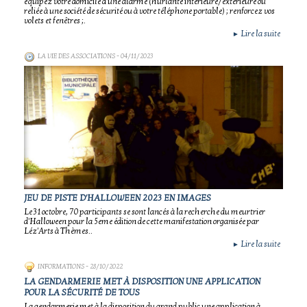
équipez votre domicile d'une alarme (hurlante intérieure/extérieure ou
reliée à une société de sécurité ou à votre téléphone portable) ; renforcez vos
volets et fenêtres ;.
Lire la suite
►
LA VIE DES ASSOCIATIONS
- 04/11/2023
JEU DE PISTE D'HALLOWEEN 2023 EN IMAGES
Le 31 octobre, 70 participants se sont lancés à la recherche du meurtrier
d'Halloween pour la 5eme édition de cette manifestation organisée par
Léz'Arts à Thèmes..
Lire la suite
►
INFORMATIONS
- 28/10/2022
LA GENDARMERIE MET À DISPOSITION UNE APPLICATION
POUR LA SÉCURITÉ DE TOUS
La gendarmerie met à la disposition du grand public une application à