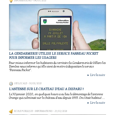
INFORMATIONS
- 04/05/2021
LA GENDARMERIE UTILISE LE SERVICE PANNEAU POCKET
POUR INFORMER LES USAGERS
Pour mieux informer les habitants du territoire la Gendarmerie de Villars les
Dombes nous informe qu'elle vient de mettre à disposition le service
"Panneau Pocket".
Lire la suite
►
VIE LOCALE
- 30/01/2020
L'ANTENNE SUR LE CHATEAU D'EAU A DISPARU !
Le 30 janvier 2020 , en quelques heurs a eu lieu le démontage de l'antenne
Orange qui culminait sur le château d'eau depuis 1993. On s'était habitué ....
Lire la suite
►
ECOLE PUBLIQUE - INFORMATIONS
- 23/02/2026