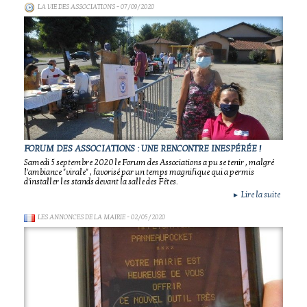
LA VIE DES ASSOCIATIONS
- 07/09/2020
FORUM DES ASSOCIATIONS : UNE RENCONTRE INESPÉRÉE !
Samedi 5 septembre 2020 le Forum des Associations a pu se tenir , malgré
l'ambiance "virale" , favorisé par un temps magnifique qui a permis
d'installer les stands devant la salle des Fêtes.
Lire la suite
►
LES ANNONCES DE LA MAIRIE
- 02/05/2020