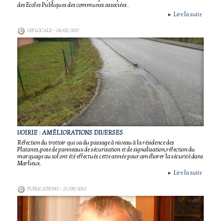
des Ecoles Publiques des communes associées..
Lire la suite
►
VIE LOCALE
- 24/08/2017
VOIRIE : AMÉLIORATIONS DIVERSES
Réfection du trottoir qui va du passage à niveau à la résidence des
Platanes,pose de panneaux de sécurisation et de signalisation,réfection du
marquage au sol ont été effectués cette année pour améliorer la sécurité dans
Marlieux.
Lire la suite
►
PUBLICATIONS
- 23/09/2012