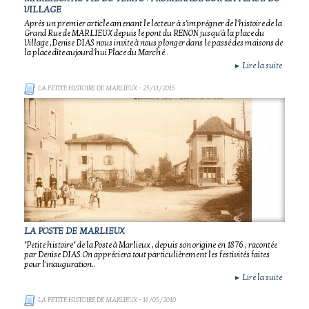
VILLAGE
Après un premier article amenant le lecteur à s'imprégner de l'histoire de la
Grand Rue de MARLIEUX depuis le pont du RENON jusqu'à la place du
Village ,Denise DIAS nous invite à nous plonger dans le passé des maisons de
la place dite aujourd'hui Place du Marché..
Lire la suite
►
LA PETITE HISTOIRE DE MARLIEUX
- 25/11/2015
LA POSTE DE MARLIEUX
"Petite histoire" de la Poste à Marlieux , depuis son origine en 1876 , racontée
par Denise DIAS.On appréciera tout particulièrement les festivités faites
pour l'inauguration..
Lire la suite
►
LA PETITE HISTOIRE DE MARLIEUX
- 16/05/2010