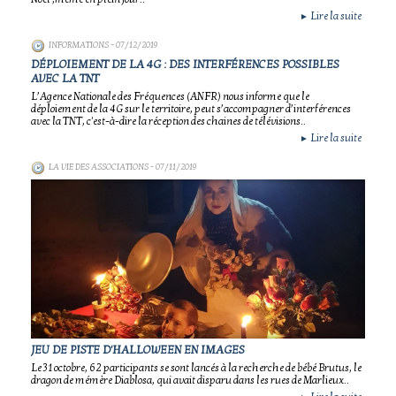
Lire la suite
►
INFORMATIONS
- 07/12/2019
DÉPLOIEMENT DE LA 4G : DES INTERFÉRENCES POSSIBLES
AVEC LA TNT
L’Agence Nationale des Fréquences (ANFR) nous informe que le
déploiement de la 4G sur le territoire, peut s’accompagner d’interférences
avec la TNT, c'est-à-dire la réception des chaines de télévisions..
Lire la suite
►
LA VIE DES ASSOCIATIONS
- 07/11/2019
JEU DE PISTE D'HALLOWEEN EN IMAGES
Le 31 octobre, 62 participants se sont lancés à la recherche de bébé Brutus, le
dragon de mémère Diablosa, qui avait disparu dans les rues de Marlieux..