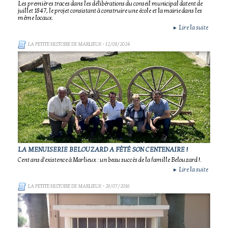
Les premières traces dans les délibérations du conseil municipal datent de
juillet 1847, le projet consistant à construire une école et la mairie dans les
même locaux.
Lire la suite
►
LA PETITE HISTOIRE DE MARLIEUX
- 12/08/2024
LA MENUISERIE BELOUZARD A FÈTÉ SON CENTENAIRE !
Cent ans d'existence à Marlieux : un beau succès de la famille Belouzard !.
Lire la suite
►
LA PETITE HISTOIRE DE MARLIEUX
- 29/07/2016