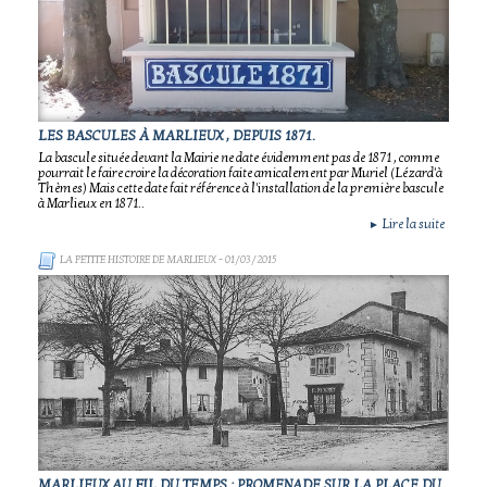
LES BASCULES À MARLIEUX , DEPUIS 1871.
La bascule située devant la Mairie ne date évidemment pas de 1871 , comme
pourrait le faire croire la décoration faite amicalement par Muriel (Lézard'à
Thèmes) Mais cette date fait référence à l'installation de la première bascule
à Marlieux en 1871..
Lire la suite
►
LA PETITE HISTOIRE DE MARLIEUX
- 01/03/2015
MARLIEUX AU FIL DU TEMPS : PROMENADE SUR LA PLACE DU