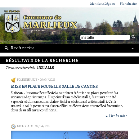
ACTUALITÉS
PUBLICATIONS
GROUPEMENT PAROISSIAL
ECOLE PRIVÉE
ACTION SOCIALE
PHOTOS DE MARLIEUX
/ VIE LOCALE
Mentions Légales
|
Plan du site
RÉSULTATS DE LA RECHERCHE
Termes recherchés
:
INSTALLE
PÔLE ENFANCE
- 20/04/2026
MISE EN PLACE NOUVELLE SALLE DE CANTINE
Suite au , la nouvelle salle de la cantine a été mise en place pendant les
vacances de printemps. Un point d'eau a été installé, les murs ont été
repeints et du nouveau mobilier (tables et chaises) a été installé. Cette
nouvelle salle permettra d'accueillir les élèves de maternelle à la cantine,
dans de meilleures conditions..
Lire la suite
►
VIE LOCALE
- 07/04/2015