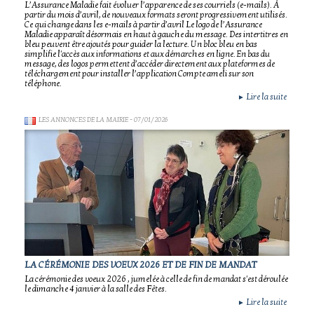
L’Assurance Maladie fait évoluer l’apparence de ses courriels (e-mails). À
partir du mois d’avril, de nouveaux formats seront progressivement utilisés.
Ce qui change dans les e-mails à partir d’avril Le logo de l’Assurance
Maladie apparaît désormais en haut à gauche du message. Des intertitres en
bleu peuvent être ajoutés pour guider la lecture. Un bloc bleu en bas
simplifie l'accès aux informations et aux démarches en ligne. En bas du
message, des logos permettent d’accéder directement aux plateformes de
téléchargement pour installer l’application Compte ameli sur son
téléphone.
Lire la suite
►
LES ANNONCES DE LA MAIRIE
- 07/01/2026
LA CÉRÉMONIE DES VOEUX 2026 ET DE FIN DE MANDAT
La cérémonie des voeux 2026 , jumelée à celle de fin de mandat s'est déroulée
le dimanche 4 janvier à la salle des Fêtes.
Lire la suite
►