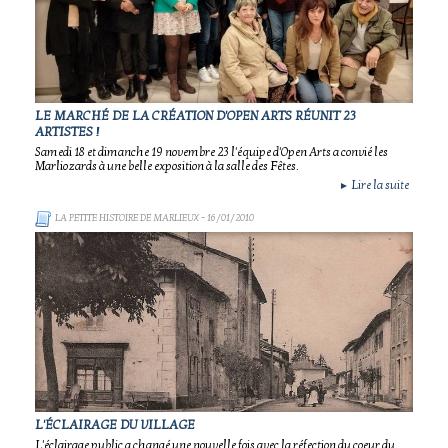
LE MARCHÉ DE LA CRÉATION D'OPEN ARTS RÉUNIT 23
ARTISTES !
Samedi 18 et dimanche 19 novembre 23 l'équipe d'Open Arts a convié les
Marliozards à une belle exposition à la salle des Fêtes.
Lire la suite
►
LA PETITE HISTOIRE DE MARLIEUX
- 16/01/2010
L'ÉCLAIRAGE DU VILLAGE
L'éclairage public a changé une nouvelle fois avec la réfection du coeur du