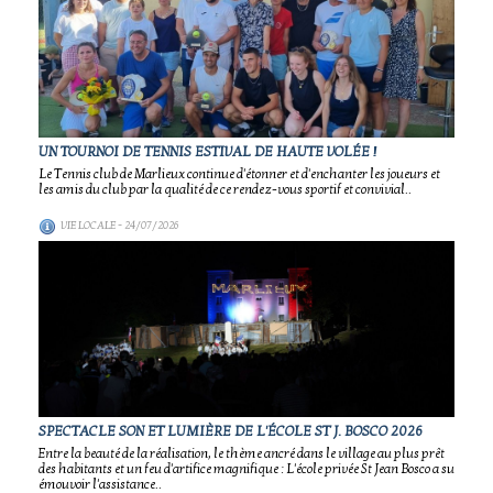
UN TOURNOI DE TENNIS ESTIVAL DE HAUTE VOLÉE !
Le Tennis club de Marlieux continue d'étonner et d'enchanter les joueurs et
les amis du club par la qualité de ce rendez-vous sportif et convivial..
VIE LOCALE
- 24/07/2026
SPECTACLE SON ET LUMIÈRE DE L'ÉCOLE ST J. BOSCO 2026
Entre la beauté de la réalisation, le thème ancré dans le village au plus prêt
des habitants et un feu d'artifice magnifique : L'école privée St Jean Bosco a su
émouvoir l'assistance..