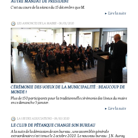
AUTRE MANDAT DE PRÉSIDENT
C'est au cours de la séance du 15 décembre que M.
Lire la suite
►
LES ANNONCES DE LA MAIRIE
- 06/01/2020
CÉRÉMONIE DES VOEUX DE LA MUNICIPALITÉ : BEAUCOUP DE
MONDE !
Plus de 150 participants pour la traditionnelle cérémonie des Voeux du maire
en ce dimanche 5 janvier.
Lire la suite
►
LA VIE DES ASSOCIATIONS
- 06/10/2020
LE CLUB DE PÉTANQUE CHANGE SON BUREAU
A la suite de la démission de son bureau , une assemblée générale
extraordinaire s'est tenue le 2 octobre 2020. Le nouveau bureau : J.N. Auray