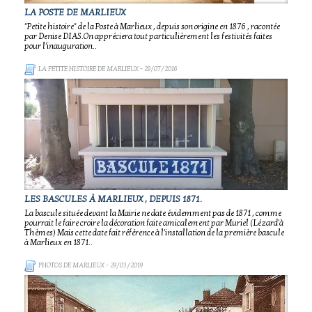
LA POSTE DE MARLIEUX
"Petite histoire" de la Poste à Marlieux , depuis son origine en 1876 , racontée
par Denise DIAS.On appréciera tout particulièrement les festivités faites
pour l'inauguration..
LA PETITE HISTOIRE DE MARLIEUX
- 29/07/2016
LES BASCULES À MARLIEUX , DEPUIS 1871.
La bascule située devant la Mairie ne date évidemment pas de 1871 , comme
pourrait le faire croire la décoration faite amicalement par Muriel (Lézard'à
Thèmes) Mais cette date fait référence à l'installation de la première bascule
à Marlieux en 1871..
PHOTOS DE MARLIEUX
- 29/03/2019