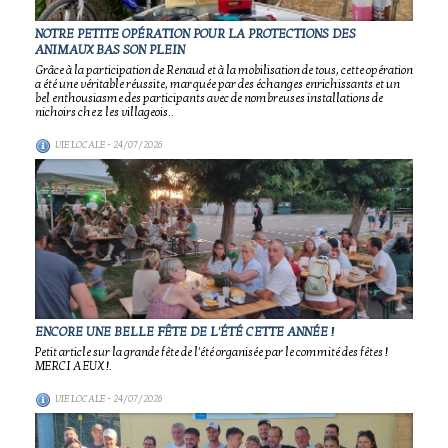
NOTRE PETITE OPÉRATION POUR LA PROTECTIONS DES
ANIMAUX BAS SON PLEIN
Grâce à la participation de Renaud et à la mobilisation de tous, cette opération
a été une véritable réussite, marquée par des échanges enrichissants et un
bel enthousiasme des participants avec de nombreuses installations de
nichoirs chez les villageois..
VIE LOCALE
- 24/07/2026
ENCORE UNE BELLE FÊTE DE L'ÉTÉ CETTE ANNÉE !
Petit article sur la grande fête de l'été organisée par le commité des fêtes !
MERCI A EUX !.
VIE LOCALE
- 24/07/2026