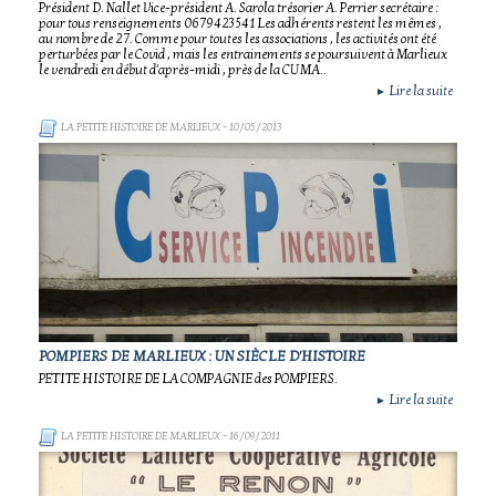
Président D. Nallet Vice-président A. Sarola trésorier A. Perrier secrétaire :
pour tous renseignements 0679423541 Les adhérents restent les mêmes ,
au nombre de 27. Comme pour toutes les associations , les activités ont été
perturbées par le Covid , mais les entrainements se poursuivent à Marlieux
le vendredi en début d'après-midi , près de la CUMA..
Lire la suite
►
LA PETITE HISTOIRE DE MARLIEUX
- 10/05/2013
POMPIERS DE MARLIEUX : UN SIÈCLE D'HISTOIRE
PETITE HISTOIRE DE LA COMPAGNIE des POMPIERS.
Lire la suite
►
LA PETITE HISTOIRE DE MARLIEUX
- 16/09/2011