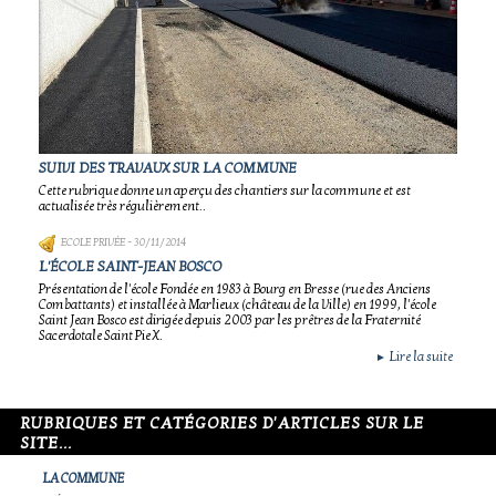
SUIVI DES TRAVAUX SUR LA COMMUNE
Cette rubrique donne un aperçu des chantiers sur la commune et est
actualisée très régulièrement..
ECOLE PRIVÉE
- 30/11/2014
L'ÉCOLE SAINT-JEAN BOSCO
Présentation de l'école Fondée en 1983 à Bourg en Bresse (rue des Anciens
Combattants) et installée à Marlieux (château de la Ville) en 1999, l'école
Saint Jean Bosco est dirigée depuis 2003 par les prêtres de la Fraternité
Sacerdotale Saint Pie X.
Lire la suite
►
RUBRIQUES ET CATÉGORIES D'ARTICLES SUR LE
SITE...
LA COMMUNE