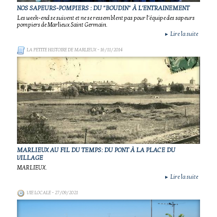
NOS SAPEURS-POMPIERS : DU "BOUDIN" À L'ENTRAINEMENT
Les week-end se suivent et ne se ressemblent pas pour l'équipe des sapeurs
pompiers de Marlieux Saint Germain.
Lire la suite
►
LA PETITE HISTOIRE DE MARLIEUX
- 16/11/2014
MARLIEUX AU FIL DU TEMPS: DU PONT À LA PLACE DU
VILLAGE
MARLIEUX.
Lire la suite
►
VIE LOCALE
- 27/09/2021