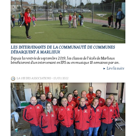
LES INTERVENANTS DE LA COMMUNAUTÉ DE COMMUNES
DÉBARQUENT À MARLIEUX
Depuis la rentrée de septembre 2019, les classes de l'école de Marlieux
bénéficieront d'un intervenant en EPS ou en musique 18 semaines par an..
Lire la suite
►
LA VIE DES ASSOCIATIONS
- 13/03/2022