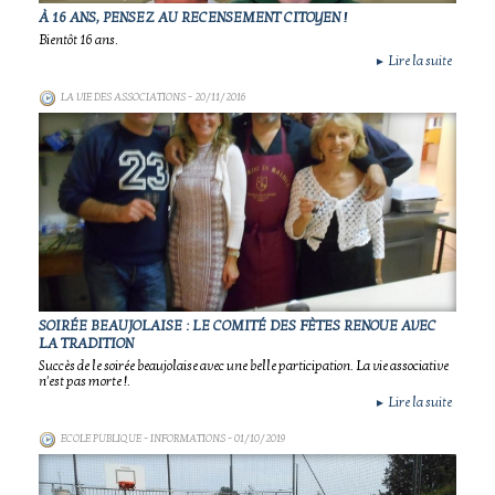
À 16 ANS, PENSEZ AU RECENSEMENT CITOYEN !
Bientôt 16 ans.
Lire la suite
►
LA VIE DES ASSOCIATIONS
- 20/11/2016
SOIRÉE BEAUJOLAISE : LE COMITÉ DES FÈTES RENOUE AVEC
LA TRADITION
Succès de le soirée beaujolaise avec une belle participation. La vie associative
n'est pas morte !.
Lire la suite
►
ECOLE PUBLIQUE - INFORMATIONS
- 01/10/2019