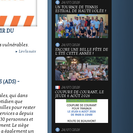
24/07/2026
UN TOURNOI DE TENNIS
ESTIVAL DE HAUTE VOLÉE !
IR DU
s vulnérables.
24/07/2026
ENCORE UNE BELLE FÊTE DE
Lire la suite
►
L'ÉTÉ CETTE ANNÉE !
 (ADS) -
24/07/2026
COUPURE DE COURANT, LE
ales, qui dans
JEUDI 6 AOÛT 2026
uotidien que
illes pour rester
ervices a depuis
130 personnes et
ment. Le siège
24/07/2026
on a également un