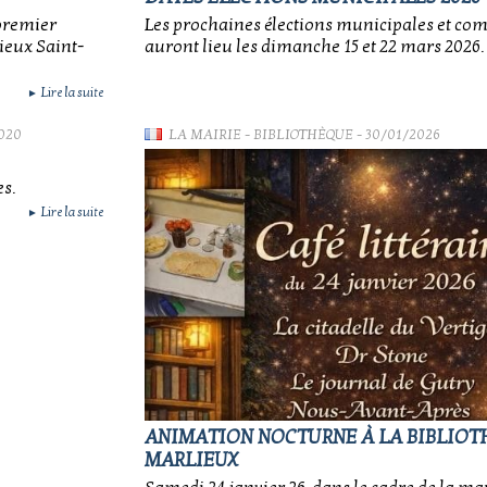
 premier
Les prochaines élections municipales et c
ieux Saint-
auront lieu les dimanche 15 et 22 mars 2026.
Lire la suite
►
020
LA MAIRIE
-
BIBLIOTHÈQUE
- 30/01/2026
s.
Lire la suite
►
ANIMATION NOCTURNE À LA BIBLIOT
MARLIEUX