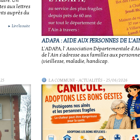
saire. Un
tes aux lettres
nts auprès du
Lire la suite
►
ADAPA : AIDE AUX PERSONNES DE L'AI
L'ADAPA, l' Association Départementale d'A
de l'Ain s'adresse aux familles aux personnes
(vieillesse, maladie, handicap.
025
LA COMMUNE
-
ACTUALITÉS
- 25/06/2026