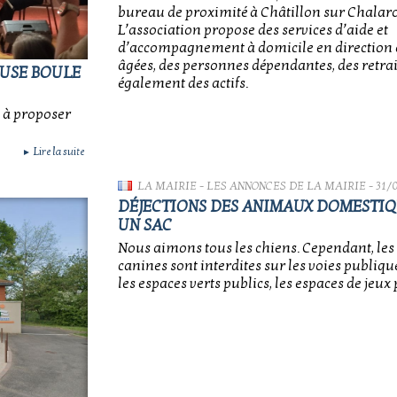
bureau de proximité à Châtillon sur Chalar
L’association propose des services d’aide et
d’accompagnement à domicile en direction
âgées, des personnes dépendantes, des retra
EUSE BOULE
également des actifs.
x à proposer
Lire la suite
►
LA MAIRIE
-
LES ANNONCES DE LA MAIRIE
- 31/
DÉJECTIONS DES ANIMAUX DOMESTIQU
UN SAC
Nous aimons tous les chiens. Cependant, les 
canines sont interdites sur les voies publiques
les espaces verts publics, les espaces de jeux