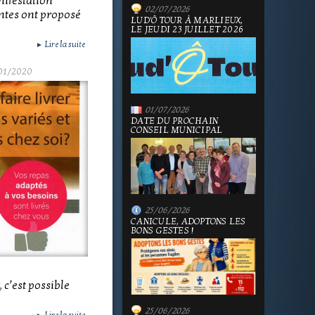
nifestation
02/07/2026
entes ont proposé
LUD'Ô TOUR À MARLIEUX,
LE JEUDI 23 JUILLET 2026
Lire la suite
►
01/2020
01/07/2026
DATE DU PROCHAIN
CONSEIL MUNICIPAL
25/06/2026
CANICULE, ADOPTONS LES
BONS GESTES !
 c’est possible
25/06/2026