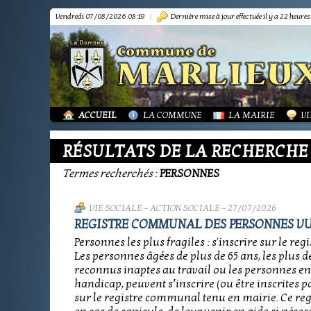
Vendredi 07/08/2026 08:19
|
Dernière mise à jour effectuée il y a 22 heures
PRÉSENTATION
PRÉSENTATION
DÉMARCHES FORMA
IN
TOURISME-COMMERCES-ARTISANS
BIBLIOTHÈQUE
OR
MARPA LE RENON
PLAN LOCAL URBAN
AS
VIE LOCALE
LES ANNONCES DE 
LA
ACTUALITÉS
PUBLICATIONS
GR
ACCUEIL
LA COMMUNE
LA MAIRIE
VI
RÉSULTATS DE LA RECHERCHE
Termes recherchés
:
PERSONNES
VIE SOCIALE
-
ACTION SOCIALE
- 27/07/2026
REGISTRE COMMUNAL DES PERSONNES V
Personnes les plus fragiles : s'inscrire sur le reg
Les personnes âgées de plus de 65 ans, les plus d
reconnus inaptes au travail ou les personnes en
handicap, peuvent s’inscrire (ou être inscrites 
sur le registre communal tenu en mairie. Ce reg