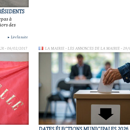
RÉSIDENTS
epas à
iors des
Lire la suite
►
UX
- 06/02/2017
LA MAIRIE
-
LES ANNONCES DE LA MAIRIE
- 29/
DATES ÉLECTIONS MUNICIPALES 2026