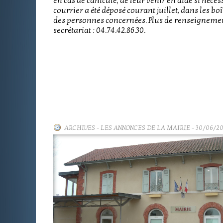
en cas de canicule, de leur venir en aide si néces
courrier a été déposé courant juillet, dans les boî
des personnes concernées. Plus de renseigneme
secrétariat : 04.74.42.86.30.
ARCHIVES
-
LES ANNONCES DE LA MAIRIE
- 30/06/2