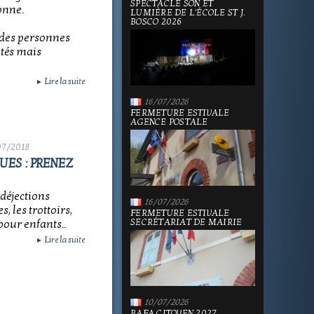
SPECTACLE SON ET
onne.
LUMIÈRE DE L'ÉCOLE ST J.
BOSCO 2026
 des personnes
ités mais
Lire la suite
►
16/07/2026
FERMETURE ESTIVALE
AGENCE POSTALE
07/2018
ES : PRENEZ
déjections
16/07/2026
, les trottoirs,
FERMETURE ESTIVALE
SECRÉTARIAT DE MAIRIE
 pour enfants..
Lire la suite
►
10/07/2026
BAFA CITOYEN 2027