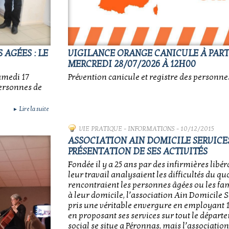
 AGÉES : LE
VIGILANCE ORANGE CANICULE À PART
MERCREDI 28/07/2026 À 12H00
amedi 17
Prévention canicule et registre des personne
personnes de
Lire la suite
►
VIE PRATIQUE
-
INFORMATIONS
- 10/12/2015
ASSOCIATION AIN DOMICILE SERVICES
PRÉSENTATION DE SES ACTIVITÉS
Fondée il y a 25 ans par des infirmières libér
leur travail analysaient les difficultés du q
rencontraient les personnes âgées ou les fam
à leur domicile, l’association Ain Domicile S
pris une véritable envergure en employant 
en proposant ses services sur tout le départe
social se situe a Péronnas, mais l’associati