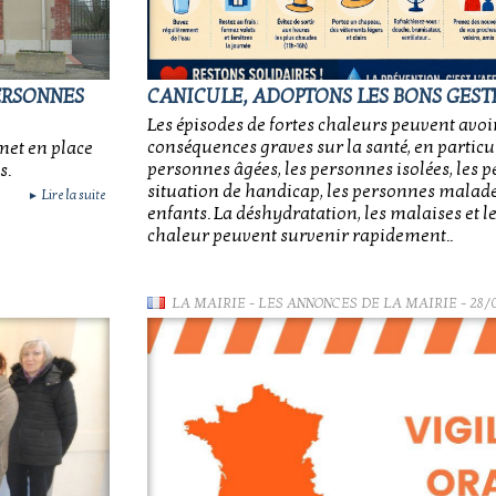
ERSONNES
CANICULE, ADOPTONS LES BONS GESTE
Les épisodes de fortes chaleurs peuvent avoi
conséquences graves sur la santé, en particu
met en place
personnes âgées, les personnes isolées, les 
s.
situation de handicap, les personnes malades
Lire la suite
►
enfants. La déshydratation, les malaises et l
chaleur peuvent survenir rapidement..
LA MAIRIE
-
LES ANNONCES DE LA MAIRIE
- 28/