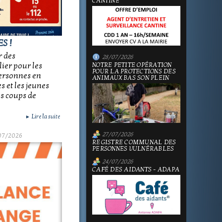
CANTINE
S !
r des
28/07/2026
lier pour les
NOTRE PETITE OPÉRATION
POUR LA PROTECTIONS DES
personnes en
ANIMAUX BAS SON PLEIN
 et les jeunes
es coups de
Lire la suite
►
27/07/2026
07/2026
REGISTRE COMMUNAL DES
PERSONNES VULNÉRABLES
24/07/2026
CAFÉ DES AIDANTS - ADAPA