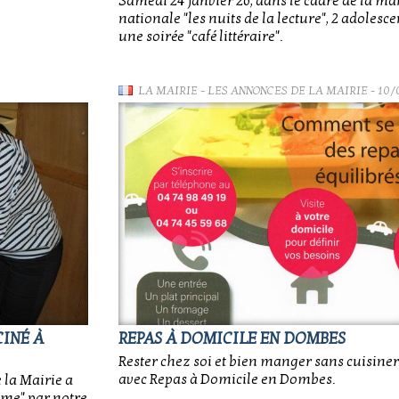
Samedi 24 janvier 26, dans le cadre de la ma
nationale "les nuits de la lecture", 2 adolesc
une soirée "café littéraire".
LA MAIRIE
-
LES ANNONCES DE LA MAIRIE
- 10/
CINÉ À
REPAS À DOMICILE EN DOMBES
Rester chez soi et bien manger sans cuisiner,
avec Repas à Domicile en Dombes.
 la Mairie a
me" par notre