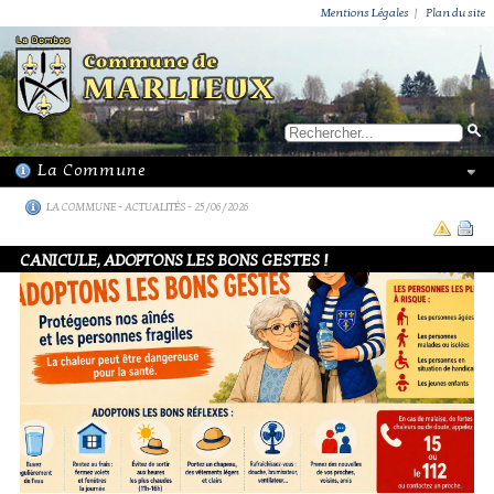
ACTUALITÉS
PUBLICATIONS
GROUPEMENT PAROISSIAL
ECOLE PRIVÉE
ACTION SOCIALE
PHOTOS DE MARLIEUX
/ VIE LOCALE
Mentions Légales
|
Plan du site
LA COMMUNE
-
ACTUALITÉS
- 25/06/2026
CANICULE, ADOPTONS LES BONS GESTES !