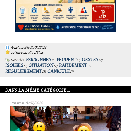
Article créé le 25/06/2026
Article consulté 118 fois
PERSONNES
PEUVENT
GESTES
Mots-clés
(
5
)
(
3
)
(
2
)
ISOLEES
SITUATION
RAPIDEMENT
(
2
)
(
2
)
(
2
)
REGULIEREMENT
CANICULE
(
2
)
(
1
)
DANS LA MÊME CATÉGORIE...
Vendredi 03/07/2026