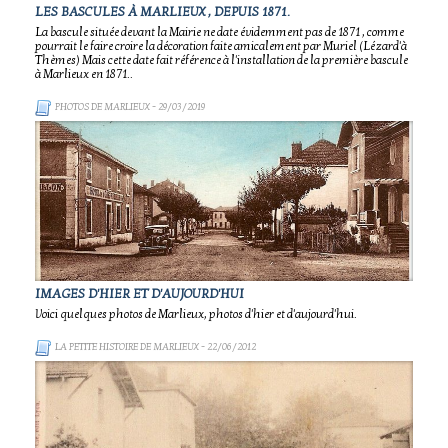
LES BASCULES À MARLIEUX , DEPUIS 1871.
La bascule située devant la Mairie ne date évidemment pas de 1871 , comme
pourrait le faire croire la décoration faite amicalement par Muriel (Lézard'à
Thèmes) Mais cette date fait référence à l'installation de la première bascule
à Marlieux en 1871..
PHOTOS DE MARLIEUX
- 29/03/2019
IMAGES D'HIER ET D'AUJOURD'HUI
Voici quelques photos de Marlieux, photos d'hier et d'aujourd'hui.
LA PETITE HISTOIRE DE MARLIEUX
- 22/06/2012