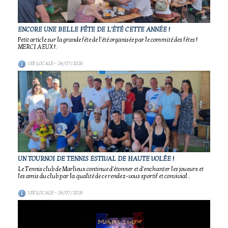
ENCORE UNE BELLE FÊTE DE L'ÉTÉ CETTE ANNÉE !
Petit article sur la grande fête de l'été organisée par le commité des fêtes !
MERCI A EUX !.
VIE LOCALE
- 24/07/2026
UN TOURNOI DE TENNIS ESTIVAL DE HAUTE VOLÉE !
Le Tennis club de Marlieux continue d'étonner et d'enchanter les joueurs et
les amis du club par la qualité de ce rendez-vous sportif et convivial..
VIE LOCALE
- 24/07/2026