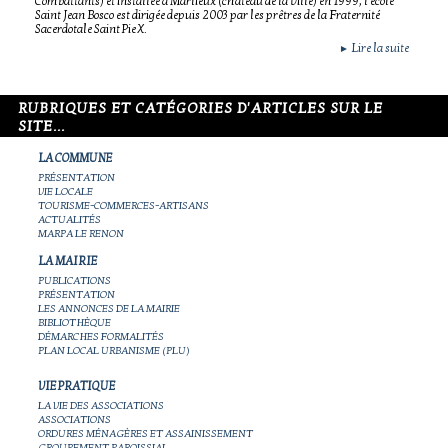
Combattants) et installée à Marlieux (château de la Ville) en 1999, l'école
Saint Jean Bosco est dirigée depuis 2003 par les prêtres de la Fraternité
Sacerdotale Saint Pie X.
Lire la suite
►
RUBRIQUES ET CATÉGORIES D'ARTICLES SUR LE
SITE...
LA COMMUNE
PRÉSENTATION
VIE LOCALE
TOURISME-COMMERCES-ARTISANS
ACTUALITÉS
MARPA LE RENON
LA MAIRIE
PUBLICATIONS
PRÉSENTATION
LES ANNONCES DE LA MAIRIE
BIBLIOTHÈQUE
DÉMARCHES FORMALITÉS
PLAN LOCAL URBANISME (PLU)
VIE PRATIQUE
LA VIE DES ASSOCIATIONS
ASSOCIATIONS
ORDURES MÉNAGÈRES ET ASSAINISSEMENT
GROUPEMENT PAROISSIAL