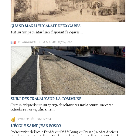
QUAND MARLIEUX AVAIT DEUX GARES...
Fût un temps ou Marlieux disposait de 2 gares....
LES ANNONCES DE LA MAIRIE
- 19/05/2026
SUIVI DES TRAVAUX SUR LA COMMUNE
Cette rubrique donne un aperçu des chantiers sur la commune et est
actualisée très régulièrement..
ECOLE PRIVÉE
- 30/11/2014
L'ÉCOLE SAINT-JEAN BOSCO
Présentation de l'école Fondée en 1983 à Bourg en Bresse (rue des Anciens