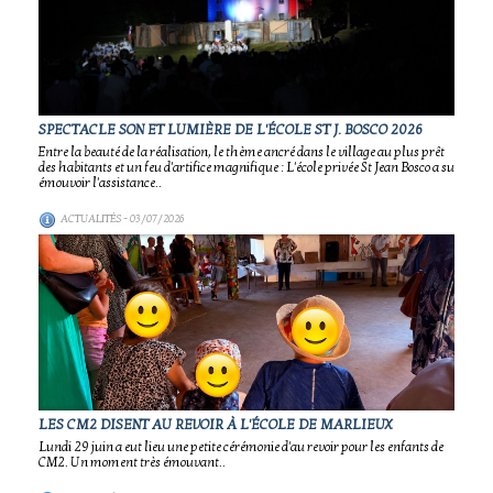
SPECTACLE SON ET LUMIÈRE DE L'ÉCOLE ST J. BOSCO 2026
Entre la beauté de la réalisation, le thème ancré dans le village au plus prêt
des habitants et un feu d'artifice magnifique : L'école privée St Jean Bosco a su
émouvoir l'assistance..
ACTUALITÉS
- 03/07/2026
LES CM2 DISENT AU REVOIR À L'ÉCOLE DE MARLIEUX
Lundi 29 juin a eut lieu une petite cérémonie d'au revoir pour les enfants de
CM2. Un moment très émouvant..