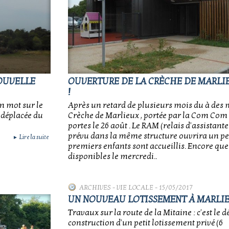
NOUVELLE
OUVERTURE DE LA CRÈCHE DE MARLIEU
!
un mot sur le
Après un retard de plusieurs mois du à des m
é déplacée du
Crèche de Marlieux , portée par la Com Com 
portes le 26 août . Le RAM (relais d'assistant
prévu dans la même structure ouvrira un pe
Lire la suite
►
premiers enfants sont accueillis. Encore qu
disponibles le mercredi..
ARCHIVES
-
VIE LOCALE
- 15/05/2017
UN NOUVEAU LOTISSEMENT À MARLI
Travaux sur la route de la Mitaine : c'est le d
construction d'un petit lotissement privé (6