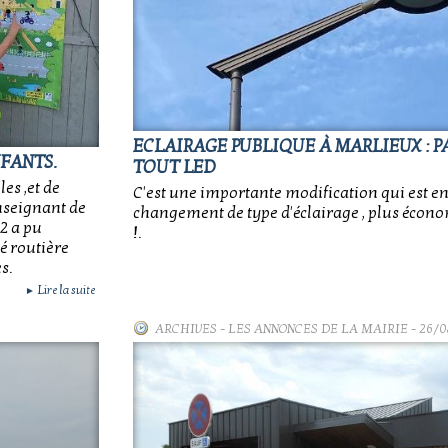
ECLAIRAGE PUBLIQUE À MARLIEUX : 
NFANTS.
TOUT LED
les ,et de
C'est une importante modification qui est en 
nseignant de
changement de type d'éclairage , plus écono
E2 a pu
!.
é routière
s.
Lire la suite
►
ARCHIVES
-
LES ANNONCES DE LA MAIRIE
- 26/0