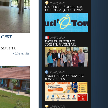
02/07/2026
LUD'Ô TOUR À MARLIEUX,
LE JEUDI 23 JUILLET 2026
 C'EST
01/07/2026
DATE DU PROCHAIN
CONSEIL MUNICIPAL
ces verts.
Lire la suite
►
25/06/2026
CANICULE, ADOPTONS LES
BONS GESTES !
25/06/2026