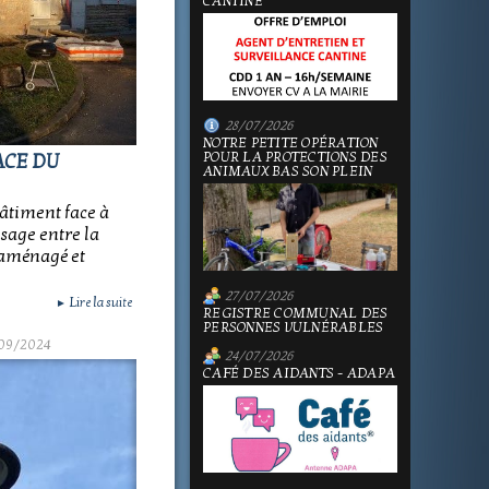
CANTINE
28/07/2026
NOTRE PETITE OPÉRATION
POUR LA PROTECTIONS DES
ACE DU
ANIMAUX BAS SON PLEIN
bâtiment face à
'usage entre la
é aménagé et
27/07/2026
Lire la suite
►
REGISTRE COMMUNAL DES
PERSONNES VULNÉRABLES
09/2024
24/07/2026
CAFÉ DES AIDANTS - ADAPA