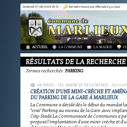
Vendredi 07/08/2026 18:51
|
Dernière mise à jour effectuée il y a 1 jour
PRÉSENTATION
PRÉSENTATION
DÉMARCHES FORMA
IN
TOURISME-COMMERCES-ARTISANS
BIBLIOTHÈQUE
OR
MARPA LE RENON
PLAN LOCAL URBAN
AS
VIE LOCALE
LES ANNONCES DE 
LA
ACTUALITÉS
PUBLICATIONS
GR
ACCUEIL
LA COMMUNE
LA MAIRIE
VI
RÉSULTATS DE LA RECHERCHE
Termes recherchés
:
PARKING
ARCHIVES
-
LES ANNONCES DE LA MAIRIE
- 24/10/20
CRÉATION D'UNE MINI-CRÈCHE ET AMÉ
DU PARKING DE LA GARE À MARLIEUX
La Commune a décidé dès le début du mandat la
"vrai" Parking au niveau de la Gare ,avec implan
City-Stade.La Communauté de Communes a pa
proposé l'implantation d'une mini-crèche et d'u