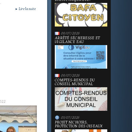
.
Lire la suite
►
09/07/2026
ARRÊTÉ SÉCHERESSE ET
VIGILANCE EAU
09/07/2026
COMPTES-RENDUS DU
CONSEIL MUNICIPAL
022
03/07/2026
PROJET NICHOIRS,
PROTECTION DES OISEAUX