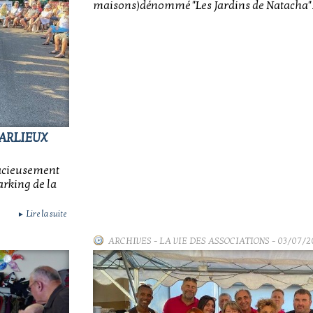
maisons)dénommé "Les Jardins de Natacha"
ARLIEUX
gracieusement
rking de la
Lire la suite
►
ARCHIVES
-
LA VIE DES ASSOCIATIONS
- 03/07/2