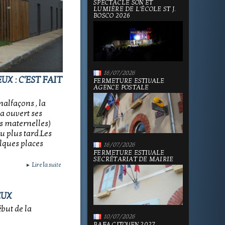
SPECTACLE SON ET
LUMIÈRE DE L'ÉCOLE ST J.
BOSCO 2026
16/07/2026
X : C'EST FAIT
FERMETURE ESTIVALE
AGENCE POSTALE
alfaçons , la
a ouvert ses
es maternelles)
u plus tard.Les
elques places
16/07/2026
FERMETURE ESTIVALE
SECRÉTARIAT DE MAIRIE
Lire la suite
►
EUX
ébut de la
10/07/2026
BAFA CITOYEN 2027