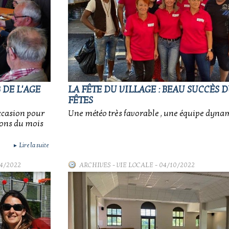
 DE L'AGE
LA FÊTE DU VILLAGE : BEAU SUCCÈS 
FÊTES
occasion pour
Une météo très favorable , une équipe dyna
tions du mois
Lire la suite
►
04/2022
ARCHIVES
-
VIE LOCALE
- 04/10/2022