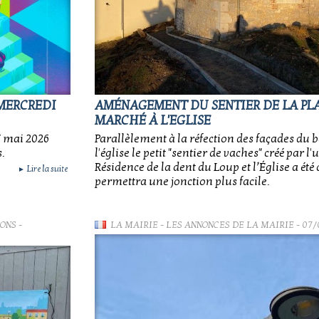
 MERCREDI
AMÉNAGEMENT DU SENTIER DE LA PL
MARCHÉ À L'EGLISE
7 mai 2026
Parallèlement à la réfection des façades du 
.
l'église le petit "sentier de vaches" créé par l
Résidence de la dent du Loup et l’Église a ét
Lire la suite
►
permettra une jonction plus facile.
IONS
-
LA MAIRIE
-
LES ANNONCES DE LA MAIRIE
- 07/