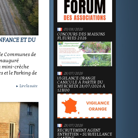
03/08/2026
CONCOURS DES MAISONS
FLEURIES 2026
ENFANCE ET DU
 de Communes de
inauguré
la mini-crèche
s et le Parking de
28/07/2026
VIGILANCE ORANGE
CANICULE À PARTIR DU
Lire la suite
MERCREDI 28/07/2026 À
►
12H00
28/07/2026
RECRUTEMENT AGENT
ENTRETIEN + SURVEILLANCE