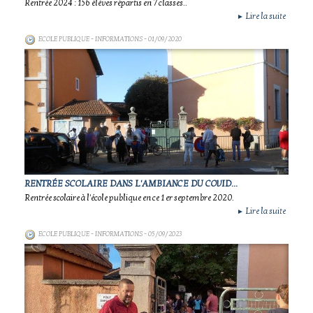
Rentrée 2024 : 156 élèves répartis en 7 classes..
Lire la suite
►
ECOLE PUBLIQUE - INFORMATIONS
- 01/09/2020
RENTRÉE SCOLAIRE DANS L'AMBIANCE DU COVID...
Rentrée scolaire à l'école publique en ce 1 er septembre 2020.
Lire la suite
►
ECOLE PUBLIQUE - INFORMATIONS
- 05/09/2023