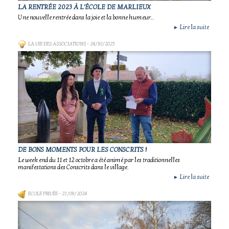
LA RENTRÉE 2023 À L'ÉCOLE DE MARLIEUX
Une nouvelle rentrée dans la joie et la bonne humeur..
Lire la suite
►
LA VIE DES ASSOCIATIONS
- 24/10/2025
DE BONS MOMENTS POUR LES CONSCRITS !
Le week end du 11 et 12 octobre a été animé par les traditionnelles
manifestations des Conscrits dans le village.
Lire la suite
►
ECOLE PRIVÉE
- 23/09/2024