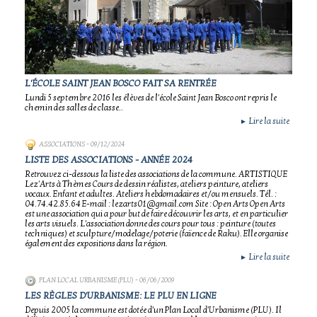
L'ÉCOLE SAINT JEAN BOSCO FAIT SA RENTRÉE
Lundi 5 septembre 2016 les élèves de l'école Saint Jean Bosco ont repris le
chemin des salles de classe..
Lire la suite
►
ASSOCIATIONS
- 09/12/2024
LISTE DES ASSOCIATIONS - ANNÉE 2024
Retrouvez ci-dessous la liste des associations de la commune. ARTISTIQUE
Lez'Arts à Thèmes Cours de dessin réalistes, ateliers peinture, ateliers
vocaux. Enfant et adultes. Ateliers hebdomadaires et/ou mensuels. Tél. :
04.74.42.85.64 E-mail : lezarts01@gmail.com Site : Open Arts Open Arts
est une association qui a pour but de faire découvrir les arts, et en particulier
les arts visuels. L'association donne des cours pour tous : peinture (toutes
techniques) et sculpture/modelage/poterie (faïence de Raku). Elle organise
également des expositions dans la région.
Lire la suite
►
PLAN LOCAL URBANISME (PLU)
- 06/06/2009
LES RÈGLES D'URBANISME: LE PLU EN LIGNE
Depuis 2005 la commune est dotée d'un Plan Local d'Urbanisme (PLU). Il