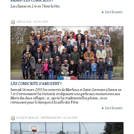
BRAVO LES CONSCRITS !
Les classes en 2 et en 7 font la fête.
Lire la suite
►
VIE LOCALE
- 16/03/2015
LES CONSCRITS S'AMUSENT !
Samedi 14 mars 2015 les conscrits de Marlieux et Saint Germain (classes en
5 et 0 terminaient les festivités en déposant une gerbe aux monuments aux
Morts des deux villages , et , après les traditionnelles photos , en se
retrouvant pour le banquet à la salle des Fêtes.
Lire la suite
►
ECOLE PUBLIQUE - INFORMATIONS
- 01/10/2019