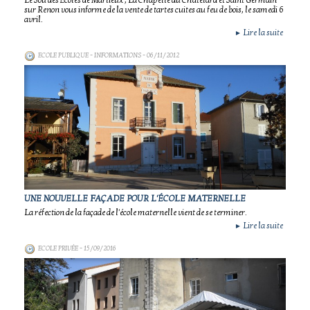
Le Sou des Ecoles de Marlieux , La Chapelle du Chatelard et Saint Germain
sur Renon vous informe de la vente de tartes cuites au feu de bois, le samedi 6
avril.
Lire la suite
►
ECOLE PUBLIQUE - INFORMATIONS
- 06/11/2012
UNE NOUVELLE FAÇADE POUR L'ÉCOLE MATERNELLE
La réfection de la façade de l'école maternelle vient de se terminer.
Lire la suite
►
ECOLE PRIVÉE
- 15/09/2016