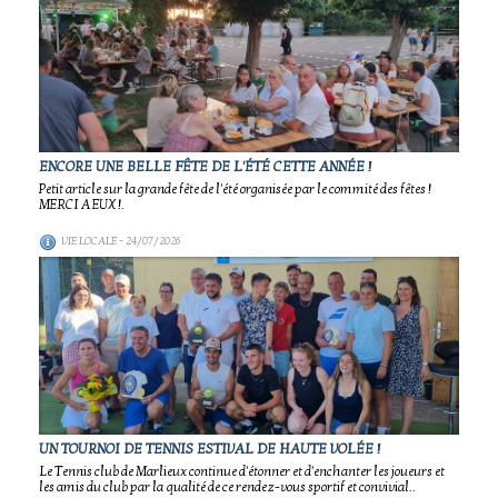
ENCORE UNE BELLE FÊTE DE L'ÉTÉ CETTE ANNÉE !
Petit article sur la grande fête de l'été organisée par le commité des fêtes !
MERCI A EUX !.
VIE LOCALE
- 24/07/2026
UN TOURNOI DE TENNIS ESTIVAL DE HAUTE VOLÉE !
Le Tennis club de Marlieux continue d'étonner et d'enchanter les joueurs et
les amis du club par la qualité de ce rendez-vous sportif et convivial..