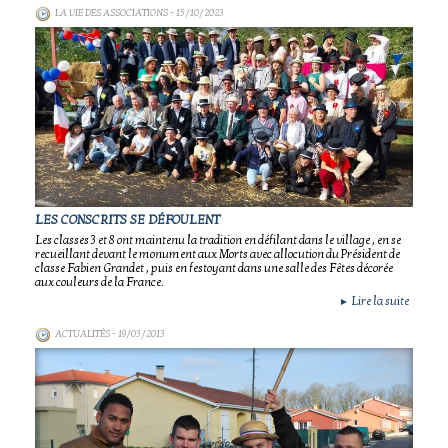
LA VIE DES ASSOCIATIONS
- 15/10/2023
LES CONSCRITS SE DÉFOULENT
Les classes 3 et 8 ont maintenu la tradition en défilant dans le village , en se
recueillant devant le monument aux Morts avec allocution du Président de
classe Fabien Grandet , puis en festoyant dans une salle des Fêtes décorée
aux couleurs de la France.
Lire la suite
►
ACTUALITÉS
- 19/03/2013