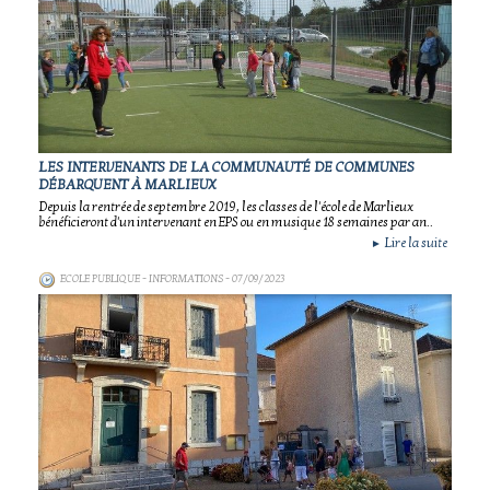
LES INTERVENANTS DE LA COMMUNAUTÉ DE COMMUNES
DÉBARQUENT À MARLIEUX
Depuis la rentrée de septembre 2019, les classes de l'école de Marlieux
bénéficieront d'un intervenant en EPS ou en musique 18 semaines par an..
Lire la suite
►
ECOLE PUBLIQUE - INFORMATIONS
- 07/09/2023