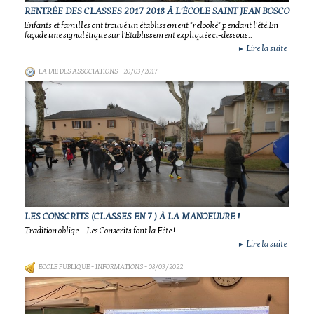
RENTRÉE DES CLASSES 2017 2018 À L'ÉCOLE SAINT JEAN BOSCO
Enfants et familles ont trouvé un établissement "relooké" pendant l'été.En
façade une signalétique sur l'Etablissement expliquée ci-dessous..
Lire la suite
►
LA VIE DES ASSOCIATIONS
- 20/03/2017
LES CONSCRITS (CLASSES EN 7 ) À LA MANOEUVRE !
Tradition oblige ...Les Conscrits font la Fête !.
Lire la suite
►
ECOLE PUBLIQUE - INFORMATIONS
- 08/03/2022