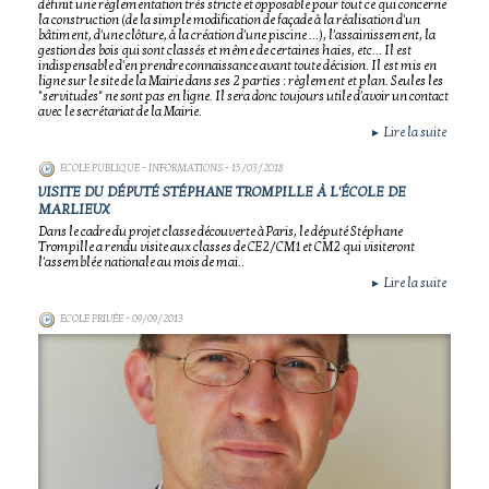
définit une règlementation très stricte et opposable pour tout ce qui concerne
la construction (de la simple modification de façade à la réalisation d'un
bâtiment, d'une clôture, à la création d'une piscine ...), l'assainissement, la
gestion des bois qui sont classés et même de certaines haies, etc... Il est
indispensable d'en prendre connaissance avant toute décision. Il est mis en
ligne sur le site de la Mairie dans ses 2 parties : règlement et plan. Seules les
"servitudes" ne sont pas en ligne. Il sera donc toujours utile d'avoir un contact
avec le secrétariat de la Mairie.
Lire la suite
►
ECOLE PUBLIQUE - INFORMATIONS
- 15/03/2018
VISITE DU DÉPUTÉ STÉPHANE TROMPILLE À L'ÉCOLE DE
MARLIEUX
Dans le cadre du projet classe découverte à Paris, le député Stéphane
Trompille a rendu visite aux classes de CE2/CM1 et CM2 qui visiteront
l'assemblée nationale au mois de mai..
Lire la suite
►
ECOLE PRIVÉE
- 09/09/2013