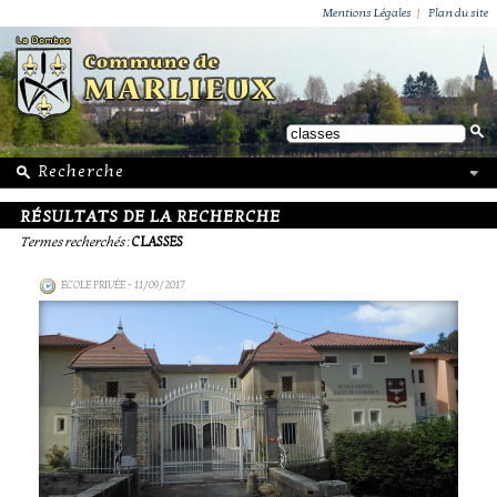
ACTUALITÉS
PUBLICATIONS
GROUPEMENT PAROISSIAL
ECOLE PRIVÉE
ACTION SOCIALE
PHOTOS DE MARLIEUX
/ VIE LOCALE
Mentions Légales
|
Plan du site
RÉSULTATS DE LA RECHERCHE
Termes recherchés
:
CLASSES
ECOLE PRIVÉE
- 11/09/2017