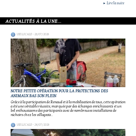
Lire la suite
►
ACTUALITÉS À LA UNE...
VIE LOCALE
- 28/07/2026
NOTRE PETITE OPÉRATION POUR LA PROTECTIONS DES
ANIMAUX BAS SON PLEIN
Grâce à la participation de Renaud et à la mobilisation de tous, cette opération
a été une véritable réussite, marquée par des échanges enrichissants et un
bel enthousiasme des participants avec de nombreuses installations de
nichoirs chez les villageois..
VIE LOCALE
- 24/07/2026