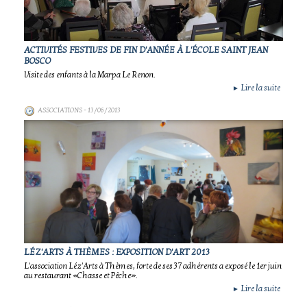
ACTIVITÉS FESTIVES DE FIN D'ANNÉE À L'ÉCOLE SAINT JEAN
BOSCO
Visite des enfants à la Marpa Le Renon.
Lire la suite
►
ASSOCIATIONS
- 13/06/2013
LÉZ'ARTS À THÈMES : EXPOSITION D'ART 2013
L'association Léz'Arts à Thèmes, forte de ses 37 adhérents a exposé le 1er juin
au restaurant «Chasse et Pêche».
Lire la suite
►