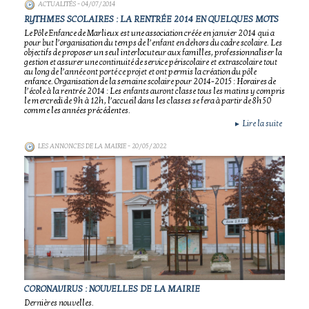
ACTUALITÉS
- 04/07/2014
RYTHMES SCOLAIRES : LA RENTRÉE 2014 EN QUELQUES MOTS
Le Pôle Enfance de Marlieux est une association créée en janvier 2014 qui a
pour but l’organisation du temps de l’enfant en dehors du cadre scolaire. Les
objectifs de proposer un seul interlocuteur aux familles, professionnaliser la
gestion et assurer une continuité de service périscolaire et extrascolaire tout
au long de l’année ont porté ce projet et ont permis la création du pôle
enfance. Organisation de la semaine scolaire pour 2014-2015 : Horaires de
l’école à la rentrée 2014 : Les enfants auront classe tous les matins y compris
le mercredi de 9h à 12h, l’accueil dans les classes se fera à partir de 8h50
comme les années précédentes.
Lire la suite
►
LES ANNONCES DE LA MAIRIE
- 20/05/2022
CORONAVIRUS : NOUVELLES DE LA MAIRIE
Dernières nouvelles.