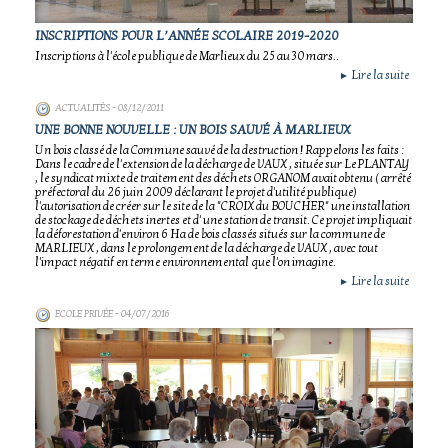
INSCRIPTIONS POUR L’ANNÉE SCOLAIRE 2019-2020
Inscriptions à l'école publique de Marlieux du 25 au 30 mars..
Lire la suite
►
ACTUALITÉS
- 08/12/2011
UNE BONNE NOUVELLE : UN BOIS SAUVÉ À MARLIEUX
Un bois classé de la Commune sauvé de la destruction ! Rappelons les faits :
Dans le cadre de l'extension de la décharge de VAUX , située sur Le PLANTAY
, le syndicat mixte de traitement des déchets ORGANOM avait obtenu ( arrêté
préfectoral du 26 juin 2009 déclarant le projet d'utilité publique)
l'autorisation de créer sur le site de la "CROIX du BOUCHER" une installation
de stockage de déchets inertes et d' une station de transit. Ce projet impliquait
la déforestation d'environ 6 Ha de bois classés situés sur la commune de
MARLIEUX , dans le prolongement de la décharge de VAUX , avec tout
l'impact négatif en terme environnemental que l'on imagine.
Lire la suite
►
ECOLE PRIVÉE
- 04/07/2016