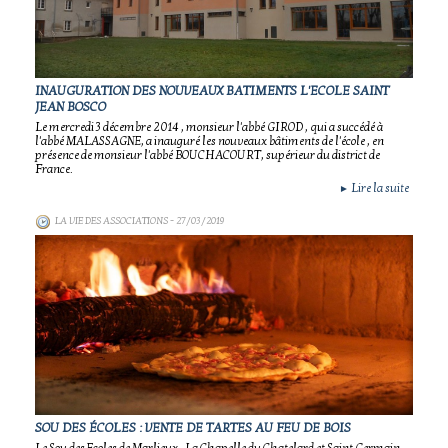
INAUGURATION DES NOUVEAUX BATIMENTS L'ECOLE SAINT
JEAN BOSCO
Le mercredi 3 décembre 2014 , monsieur l'abbé GIROD , qui a succédé à
l'abbé MALASSAGNE, a inauguré les nouveaux bâtiments de l'école , en
présence de monsieur l'abbé BOUCHACOURT, supérieur du district de
France.
Lire la suite
►
LA VIE DES ASSOCIATIONS
- 27/03/2019
SOU DES ÉCOLES : VENTE DE TARTES AU FEU DE BOIS