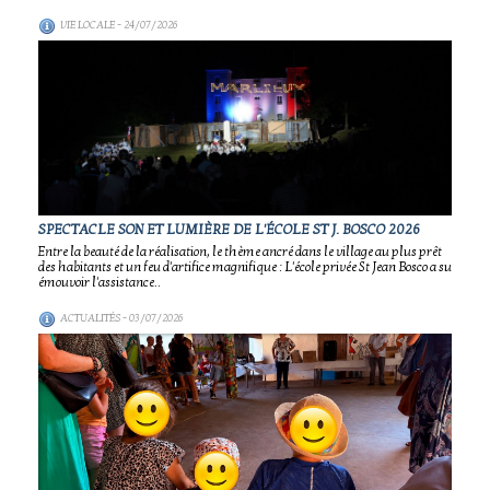
VIE LOCALE
- 24/07/2026
SPECTACLE SON ET LUMIÈRE DE L'ÉCOLE ST J. BOSCO 2026
Entre la beauté de la réalisation, le thème ancré dans le village au plus prêt
des habitants et un feu d'artifice magnifique : L'école privée St Jean Bosco a su
émouvoir l'assistance..
ACTUALITÉS
- 03/07/2026