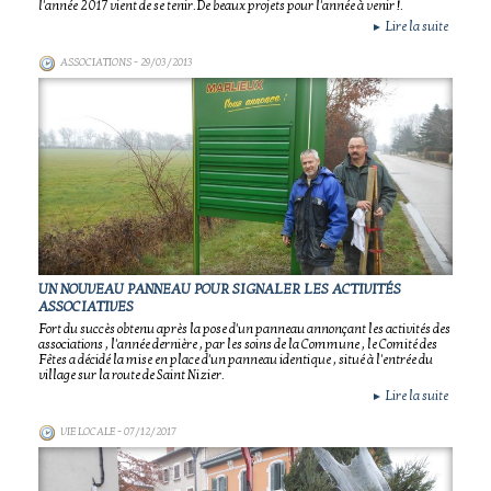
l'année 2017 vient de se tenir.De beaux projets pour l'année à venir !.
Lire la suite
►
ASSOCIATIONS
- 29/03/2013
UN NOUVEAU PANNEAU POUR SIGNALER LES ACTIVITÉS
ASSOCIATIVES
Fort du succès obtenu après la pose d'un panneau annonçant les activités des
associations , l'année dernière , par les soins de la Commune , le Comité des
Fêtes a décidé la mise en place d'un panneau identique , situé à l'entrée du
village sur la route de Saint Nizier.
Lire la suite
►
VIE LOCALE
- 07/12/2017