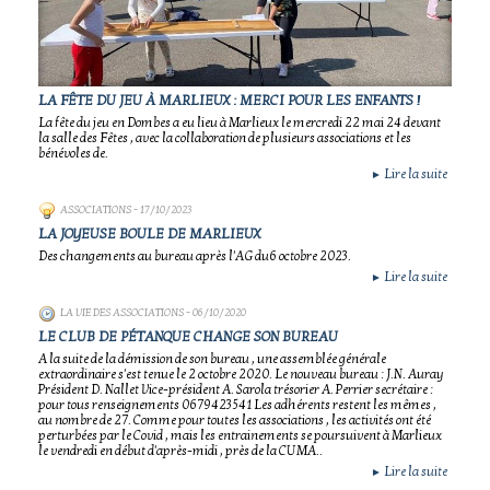
LA FÊTE DU JEU À MARLIEUX : MERCI POUR LES ENFANTS !
La fête du jeu en Dombes a eu lieu à Marlieux le mercredi 22 mai 24 devant
la salle des Fêtes , avec la collaboration de plusieurs associations et les
bénévoles de.
Lire la suite
►
ASSOCIATIONS
- 17/10/2023
LA JOYEUSE BOULE DE MARLIEUX
Des changements au bureau après l'AG du6 octobre 2023.
Lire la suite
►
LA VIE DES ASSOCIATIONS
- 06/10/2020
LE CLUB DE PÉTANQUE CHANGE SON BUREAU
A la suite de la démission de son bureau , une assemblée générale
extraordinaire s'est tenue le 2 octobre 2020. Le nouveau bureau : J.N. Auray
Président D. Nallet Vice-président A. Sarola trésorier A. Perrier secrétaire :
pour tous renseignements 0679423541 Les adhérents restent les mêmes ,
au nombre de 27. Comme pour toutes les associations , les activités ont été
perturbées par le Covid , mais les entrainements se poursuivent à Marlieux
le vendredi en début d'après-midi , près de la CUMA..
Lire la suite
►