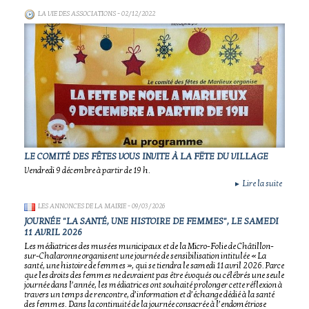
LA VIE DES ASSOCIATIONS
- 02/12/2022
LE COMITÉ DES FÊTES VOUS INVITE À LA FËTE DU VILLAGE
Vendredi 9 décembre à partir de 19 h.
Lire la suite
►
LES ANNONCES DE LA MAIRIE
- 09/03/2026
JOURNÉE "LA SANTÉ, UNE HISTOIRE DE FEMMES", LE SAMEDI
11 AVRIL 2026
Les médiatrices des musées municipaux et de la Micro-Folie de Châtillon-
sur-Chalaronne organisent une journée de sensibilisation intitulée « La
santé, une histoire de femmes », qui se tiendra le samedi 11 avril 2026. Parce
que les droits des femmes ne devraient pas être évoqués ou célébrés une seule
journée dans l’année, les médiatrices ont souhaité prolonger cette réflexion à
travers un temps de rencontre, d’information et d’échange dédié à la santé
des femmes. Dans la continuité de la journée consacrée à l’endométriose