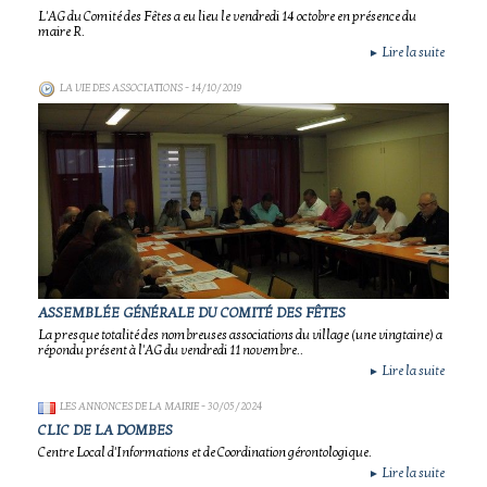
L'AG du Comité des Fêtes a eu lieu le vendredi 14 octobre en présence du
maire R.
Lire la suite
►
LA VIE DES ASSOCIATIONS
- 14/10/2019
ASSEMBLÉE GÉNÉRALE DU COMITÉ DES FÊTES
La presque totalité des nombreuses associations du village (une vingtaine) a
répondu présent à l'AG du vendredi 11 novembre..
Lire la suite
►
LES ANNONCES DE LA MAIRIE
- 30/05/2024
CLIC DE LA DOMBES
Centre Local d'Informations et de Coordination gérontologique.
Lire la suite
►