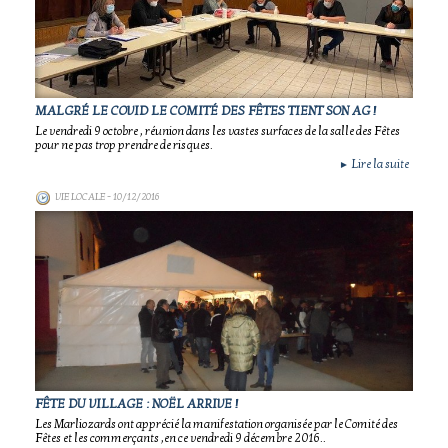
MALGRÉ LE COVID LE COMITÉ DES FÊTES TIENT SON AG !
Le vendredi 9 octobre , réunion dans les vastes surfaces de la salle des Fêtes
pour ne pas trop prendre de risques.
Lire la suite
►
VIE LOCALE
- 10/12/2016
FÊTE DU VILLAGE : NOËL ARRIVE !
Les Marliozards ont apprécié la manifestation organisée par le Comité des
Fêtes et les commerçants ,en ce vendredi 9 décembre 2016..