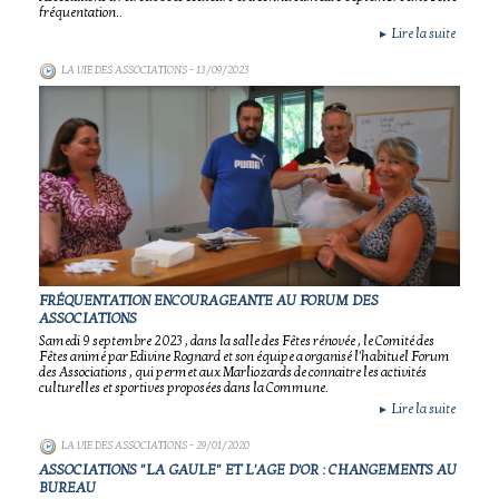
fréquentation..
Lire la suite
►
LA VIE DES ASSOCIATIONS
- 13/09/2023
FRÉQUENTATION ENCOURAGEANTE AU FORUM DES
ASSOCIATIONS
Samedi 9 septembre 2023 , dans la salle des Fêtes rénovée , le Comité des
Fêtes animé par Edivine Rognard et son équipe a organisé l'habituel Forum
des Associations , qui permet aux Marliozards de connaitre les activités
culturelles et sportives proposées dans la Commune.
Lire la suite
►
LA VIE DES ASSOCIATIONS
- 29/01/2020
ASSOCIATIONS "LA GAULE" ET L'AGE D'OR : CHANGEMENTS AU
BUREAU