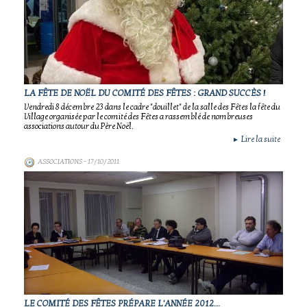
LA FÊTE DE NOËL DU COMITÉ DES FÊTES : GRAND SUCCÈS !
Vendredi 8 décembre 23 dans le cadre "douillet" de la salle des Fêtes la fête du
Village organisée par le comité des Fêtes a rassemblé de nombreuses
associations autour du Père Noël.
Lire la suite
►
ASSOCIATIONS
- 17/10/2011
LE COMITÉ DES FÊTES PRÉPARE L'ANNÉE 2012...