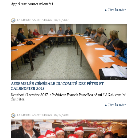
Appel aux bonnes volontés !.
Lire la suite
►
LA VIE DES ASSOCIATIONS
- 16/10/2017
ASSEMBLÉE GÉNÉRALE DU COMITÉ DES FÊTES ET
CALENDRIER 2018
Vendredi 13 octobre 2017 le Président Francis Pestelle a réuni l' AG du comité
des Fêtes.
Lire la suite
►
LA VIE DES ASSOCIATIONS
- 09/12/2018