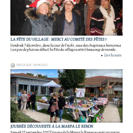
LA FÊTE DU VILLAGE : MERCI AU COMITÉ DES FÊTES !
Vendredi 7 décembre , dans la cour de l'école , sous des chapiteaux bienvenus
( un peu de pluie au début) la Fête du village a attiré beaucoup de monde..
Lire la suite
►
VIE LOCALE
- 19/09/2022
JOURNÉE DÉCOUVERTE À LA MARPA LE RENON
Samedi 17 septembre 2017 l'équipe de la Marpa le Renon ouvrait ses portes