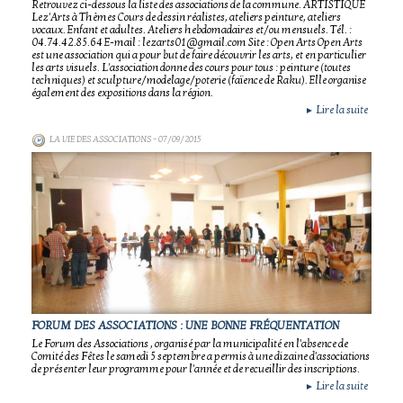
Retrouvez ci-dessous la liste des associations de la commune. ARTISTIQUE
Lez'Arts à Thèmes Cours de dessin réalistes, ateliers peinture, ateliers
vocaux. Enfant et adultes. Ateliers hebdomadaires et/ou mensuels. Tél. :
04.74.42.85.64 E-mail : lezarts01@gmail.com Site : Open Arts Open Arts
est une association qui a pour but de faire découvrir les arts, et en particulier
les arts visuels. L'association donne des cours pour tous : peinture (toutes
techniques) et sculpture/modelage/poterie (faïence de Raku). Elle organise
également des expositions dans la région.
Lire la suite
►
LA VIE DES ASSOCIATIONS
- 07/09/2015
FORUM DES ASSOCIATIONS : UNE BONNE FRÉQUENTATION
Le Forum des Associations , organisé par la municipalité en l'absence de
Comité des Fêtes le samedi 5 septembre a permis à une dizaine d'associations
de présenter leur programme pour l'année et de recueillir des inscriptions.
Lire la suite
►