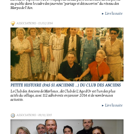
au public dans le cadre des journées "partage et découvertes" du réseau des
Marpa de l'Ain.
Lire la suite
►
ASSOCIATIONS
- 13/02/2014
PETITE HISTOIRE (PAS SI ANCIENNE ...) DU CLUB DES ANCIENS
Le Club des Anciens de Marlieux , dit Club de L'Age d'Or est l'un des plus
actifs du village, avec 112 adhérents en janvier 2014 et de nombreuses
activités.
Lire la suite
►
ASSOCIATIONS
- 09/11/2015