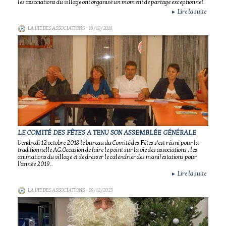
les associations du village ont organisé un moment de partage exceptionnel.
Lire la suite
►
LA VIE DES ASSOCIATIONS
- 16/10/2018
LE COMITÉ DES FÊTES A TENU SON ASSEMBLÉE GÉNÉRALE
Vendredi 12 octobre 2018 le bureau du Comité des Fêtes s'est réuni pour la
traditionnelle AG.Occasion de faire le point sur la vie des associations , les
animations du village et de dresser le calendrier des manifestations pour
l'année 2019..
Lire la suite
►
LA VIE DES ASSOCIATIONS
- 09/12/2023