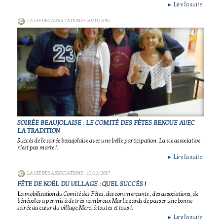
Lire la suite
►
LA VIE DES ASSOCIATIONS
- 20/11/2016
SOIRÉE BEAUJOLAISE : LE COMITÉ DES FÈTES RENOUE AVEC
LA TRADITION
Succès de le soirée beaujolaise avec une belle participation. La vie associative
n'est pas morte !.
Lire la suite
►
LA VIE DES ASSOCIATIONS
- 10/12/2017
FÊTE DE NOËL DU VILLAGE : QUEL SUCCÈS !
La mobilisation du Comité des Fêtes, des commerçants , des associations, de
bénévoles a permis à de très nombreux Marliozards de passer une bonne
soirée au cœur du village.Merci à toutes et tous !.
Lire la suite
►