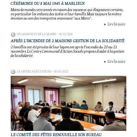
CÉRÉMONIE DU 8 MAI 1945 À MARLIEUX
Moins de monde cette année en raison des vacances qui éloignaient certains,
en particulier les enfants des écoles et leur famille.Mais toujours la même
émotion au son des trompettes entonnant "aux Morts"..
Lire la suite
►
LES ANNONCES DE LA MAIRIE
- 24/11/2016
APRÈS L'INCENDIE DE 2 MAISONS GESTION DE LA SOLIDARITÉ
2 familles ont été privées de leur logement après l'incendie du 20 au 21
novembre.Le Centre Communal d'Action Sociale propose d'aider à la gestion
de la solidarité.
Lire la suite
►
LA VIE DES ASSOCIATIONS
- 08/10/2022
LE COMITÉ DES FÊTES RENOUVELLE SON BUREAU