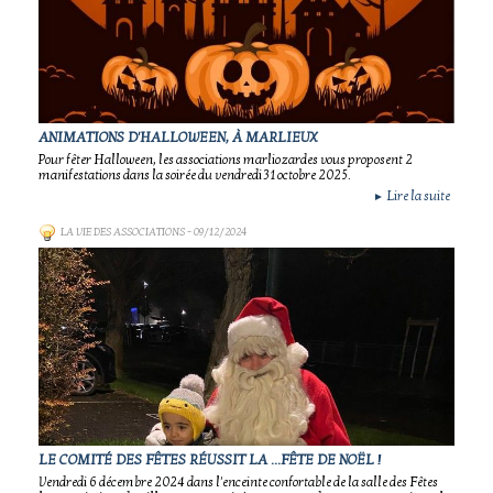
ANIMATIONS D'HALLOWEEN, À MARLIEUX
Pour fêter Halloween, les associations marliozardes vous proposent 2
manifestations dans la soirée du vendredi 31 octobre 2025.
Lire la suite
►
LA VIE DES ASSOCIATIONS
- 09/12/2024
LE COMITÉ DES FÊTES RÉUSSIT LA ...FÊTE DE NOËL !
Vendredi 6 décembre 2024 dans l'enceinte confortable de la salle des Fêtes