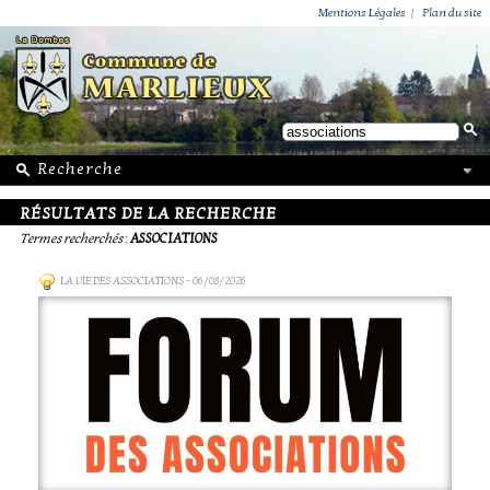
ACTUALITÉS
PUBLICATIONS
GROUPEMENT PAROISSIAL
ECOLE PRIVÉE
ACTION SOCIALE
PHOTOS DE MARLIEUX
/ VIE LOCALE
Mentions Légales
|
Plan du site
RÉSULTATS DE LA RECHERCHE
Termes recherchés
:
ASSOCIATIONS
LA VIE DES ASSOCIATIONS
- 06/08/2026