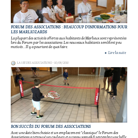
FORUM DES ASSOCIATIONS : BEAUCOUP D'INFORMATIONS POUR
LES MARLIOZARDS
La plupart des activités offertes aux habitants de Marlieux sont représentées
lors du Forum par les associations.Les nouveaux habitants semblent peu
motivés...Il y a pourtant de quoi faire.
Lire la suite
►
LA VIE DES ASSOCIATIONS
- 10/09/2018
BON SUCCÈS DU FORUM DES ASSOCIATIONS
Avec une date bien choisie et un emplacement "classique" le Forum des
Associations a retrouvé ses couleurs et a connu samedi 8 septembre une belle