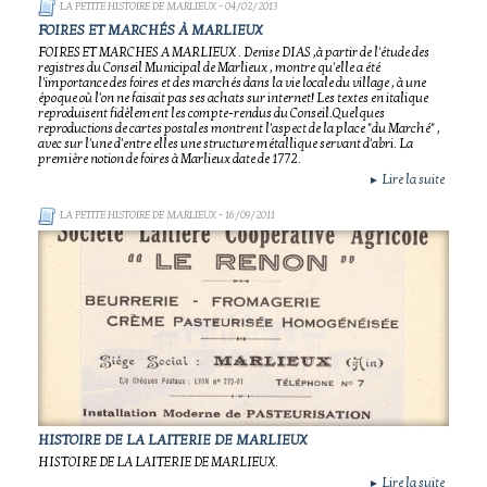
LA PETITE HISTOIRE DE MARLIEUX
- 04/02/2013
FOIRES ET MARCHÉS À MARLIEUX
FOIRES ET MARCHES A MARLIEUX . Denise DIAS ,à partir de l'étude des
registres du Conseil Municipal de Marlieux , montre qu'elle a été
l'importance des foires et des marchés dans la vie locale du village , à une
époque où l'on ne faisait pas ses achats sur internet! Les textes en italique
reproduisent fidèlement les compte-rendus du Conseil.Quelques
reproductions de cartes postales montrent l'aspect de la place "du Marché" ,
avec sur l'une d'entre elles une structure métallique servant d'abri. La
première notion de foires à Marlieux date de 1772.
Lire la suite
►
LA PETITE HISTOIRE DE MARLIEUX
- 16/09/2011
HISTOIRE DE LA LAITERIE DE MARLIEUX
HISTOIRE DE LA LAITERIE DE MARLIEUX.
Lire la suite
►