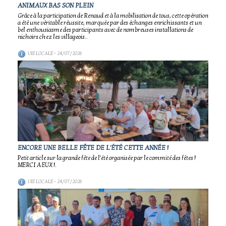
ANIMAUX BAS SON PLEIN
Grâce à la participation de Renaud et à la mobilisation de tous, cette opération
a été une véritable réussite, marquée par des échanges enrichissants et un
bel enthousiasme des participants avec de nombreuses installations de
nichoirs chez les villageois..
VIE LOCALE
- 24/07/2026
ENCORE UNE BELLE FÊTE DE L'ÉTÉ CETTE ANNÉE !
Petit article sur la grande fête de l'été organisée par le commité des fêtes !
MERCI A EUX !.
VIE LOCALE
- 24/07/2026