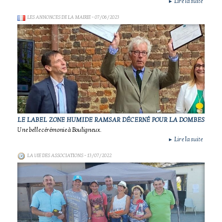
Lire la suite
►
LES ANNONCES DE LA MAIRIE
- 07/06/2023
LE LABEL ZONE HUMIDE RAMSAR DÉCERNÉ POUR LA DOMBES
Une belle cérémonie à Bouligneux.
Lire la suite
►
LA VIE DES ASSOCIATIONS
- 13/07/2022