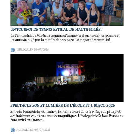
UN TOURNOI DE TENNIS ESTIVAL DE HAUTE VOLÉE !
Le Tennis club de Marlieux continue d'étonner et d'enchanter les joueurs et
les amis du club par la qualité de ce rendez-vous sportif et convivial..
VIE LOCALE
- 24/07/2026
SPECTACLE SON ET LUMIÈRE DE L'ÉCOLE ST J. BOSCO 2026
Entre la beauté de la réalisation, le thème ancré dans le village au plus prêt
des habitants et un feu d'artifice magnifique : L'école privée St Jean Bosco a su
émouvoir l'assistance..
ACTUALITÉS
- 03/07/2026