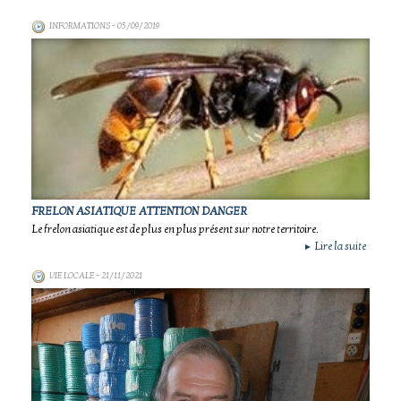
INFORMATIONS
- 05/09/2019
FRELON ASIATIQUE ATTENTION DANGER
Le frelon asiatique est de plus en plus présent sur notre territoire.
Lire la suite
►
VIE LOCALE
- 21/11/2021