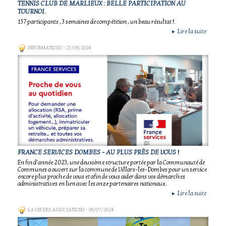
TENNIS CLUB DE MARLIEUX : BELLE PARTICIPATION AU
TOURNOI.
157 participants , 3 semaines de compétition , un beau résultat !.
Lire la suite
►
INFORMATIONS
- 23/09/2024
FRANCE SERVICES DOMBES - AU PLUS PRÈS DE VOUS !
En fin d’année 2023, une deuxième structure portée par la Communauté de
Communes a ouvert sur la commune de Villars-les-Dombes pour un service
encore plus proche de vous et afin de vous aider dans vos démarches
administratives en lien avec les onze partenaires nationaux.
Lire la suite
►
LA VIE DES ASSOCIATIONS
- 09/07/2024