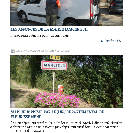
LES ANNONCES DE LA MAIRIE JANVIER 2015
un nouveau véhicule pour la commune.
Lire la suite
►
LES ANNONCES DE LA MAIRIE
- 08/08/2014
MARLIEUX PRIME PAR LE JURY DÉPARTEMENTAL DE
FLEURISSEMENT
Le jury départemental qui a visité les villes et village de l'Ain en août dernier
a décerné à Marlieux le 19ème prix départemental dans la 2ème catégorie
(501 à 1000 habitants).