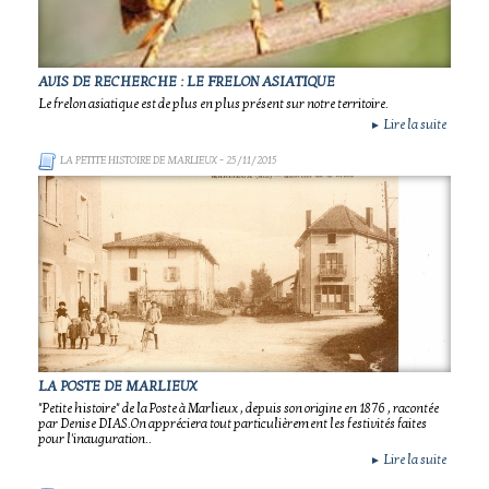
AVIS DE RECHERCHE : LE FRELON ASIATIQUE
Le frelon asiatique est de plus en plus présent sur notre territoire.
Lire la suite
►
LA PETITE HISTOIRE DE MARLIEUX
- 25/11/2015
LA POSTE DE MARLIEUX
"Petite histoire" de la Poste à Marlieux , depuis son origine en 1876 , racontée
par Denise DIAS.On appréciera tout particulièrement les festivités faites
pour l'inauguration..
Lire la suite
►