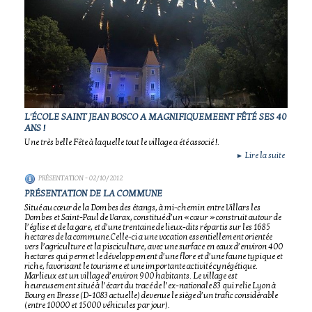
L'ÉCOLE SAINT JEAN BOSCO A MAGNIFIQUEMEENT FÊTÉ SES 40
ANS !
Une très belle Fête à laquelle tout le village a été associé !.
Lire la suite
►
PRÉSENTATION
- 02/10/2012
PRÉSENTATION DE LA COMMUNE
Situé au cœur de la Dombes des étangs, à mi-chemin entre Villars les
Dombes et Saint-Paul de Varax, constitué d’un « cœur » construit autour de
l’église et de la gare, et d’une trentaine de lieux-dits répartis sur les 1685
hectares de la commune.Celle-ci a une vocation essentiellement orientée
vers l’agriculture et la pisciculture, avec une surface en eaux d’environ 400
hectares qui permet le développement d’une flore et d’une faune typique et
riche, favorisant le tourisme et une importante activité cynégétique.
Marlieux est un village d’environ 900 habitants. Le village est
heureusement situé à l’écart du tracé de l’ex-nationale 83 qui relie Lyon à
Bourg en Bresse (D-1083 actuelle) devenue le siège d’un trafic considérable
(entre 10000 et 15000 véhicules par jour).