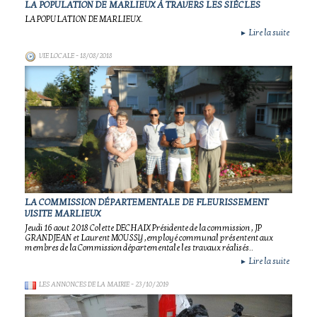
LA POPULATION DE MARLIEUX À TRAVERS LES SIÈCLES
LA POPULATION DE MARLIEUX.
Lire la suite
►
VIE LOCALE
- 18/08/2018
LA COMMISSION DÉPARTEMENTALE DE FLEURISSEMENT
VISITE MARLIEUX
Jeudi 16 aout 2018 Colette DECHAIX Présidente de la commission , JP
GRANDJEAN et Laurent MOUSSY ,employé communal présentent aux
membres de la Commission départementale les travaux réalisés..
Lire la suite
►
LES ANNONCES DE LA MAIRIE
- 23/10/2019