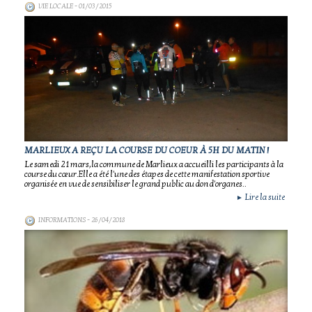
VIE LOCALE
- 01/03/2015
MARLIEUX A REÇU LA COURSE DU COEUR À 5H DU MATIN !
Le samedi 21 mars,la commune de Marlieux a accueilli les participants à la
course du cœur.Elle a été l'une des étapes de cette manifestation sportive
organisée en vue de sensibiliser le grand public au don d'organes..
Lire la suite
►
INFORMATIONS
- 26/04/2018