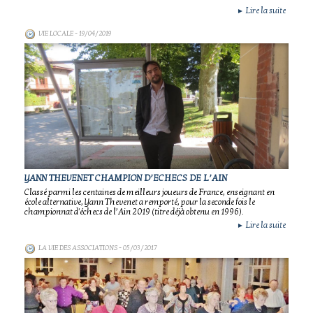
Lire la suite
►
VIE LOCALE
- 19/04/2019
YANN THEVENET CHAMPION D’ECHECS DE L’AIN
Classé parmi les centaines de meilleurs joueurs de France, enseignant en
école alternative, Yann Thevenet a remporté, pour la seconde fois le
championnat d'échecs de l’Ain 2019 (titre déjà obtenu en 1996).
Lire la suite
►
LA VIE DES ASSOCIATIONS
- 05/03/2017