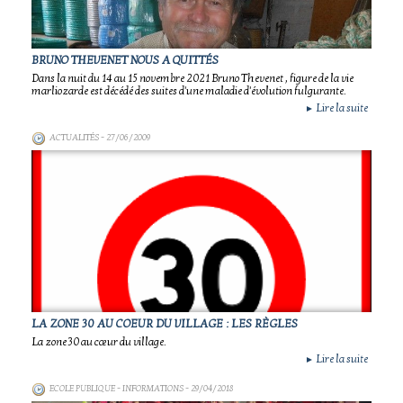
BRUNO THEVENET NOUS A QUITTÉS
Dans la nuit du 14 au 15 novembre 2021 Bruno Thevenet , figure de la vie
marliozarde est décédé des suites d'une maladie d'évolution fulgurante.
Lire la suite
►
ACTUALITÉS
- 27/06/2009
LA ZONE 30 AU COEUR DU VILLAGE : LES RÈGLES
La zone 30 au cœur du village.
Lire la suite
►
ECOLE PUBLIQUE - INFORMATIONS
- 29/04/2018