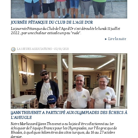
JOURNÉE PÉTANQUE DU CLUB DE L'AGE D'OR
La journée Pétanque du Club de l'Age d'Or s'est déroulée le lundi 11 juillet
2022 , par une chaleur estivale un peu "rude".
Lire la suite
►
LA VIE DES ASSOCIATIONS
- 02/11/2021
YANN THEVENET A PARTICIPÉ AUX OLYMPIADES DES ÉCHECS À
L'AVEUGLE
Notre Marliozard Yann Thevenet a eu la joie d’être sélectionné au 1er
échiquier de l’équipe France pour les Olympiades, sur l’île grecque de
Rhodes, à quelques kilomètres des côtes turques, du 16 au 27 octobre
dernier.