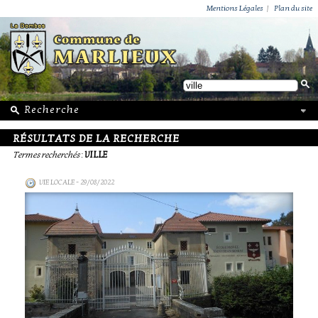
ACTUALITÉS
PUBLICATIONS
GROUPEMENT PAROISSIAL
ECOLE PRIVÉE
ACTION SOCIALE
PHOTOS DE MARLIEUX
/ VIE LOCALE
Mentions Légales
|
Plan du site
RÉSULTATS DE LA RECHERCHE
Termes recherchés
:
VILLE
VIE LOCALE
- 29/08/2022