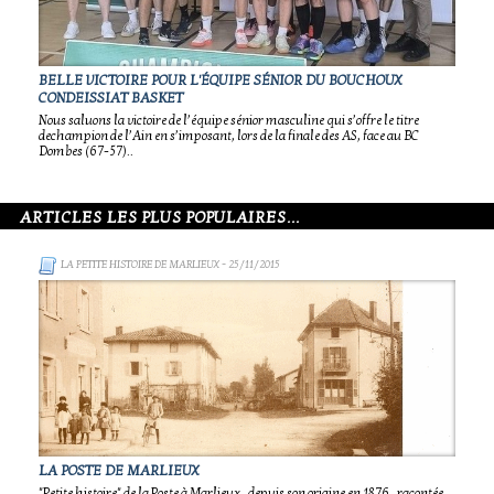
BELLE VICTOIRE POUR L'ÉQUIPE SÉNIOR DU BOUCHOUX
CONDEISSIAT BASKET
Nous saluons la victoire de l’équipe sénior masculine qui s’offre le titre
dechampion de l’Ain en s’imposant, lors de la finale des AS, face au BC
Dombes (67-57)..
ARTICLES LES PLUS POPULAIRES...
LA PETITE HISTOIRE DE MARLIEUX
- 25/11/2015
LA POSTE DE MARLIEUX
"Petite histoire" de la Poste à Marlieux , depuis son origine en 1876 , racontée