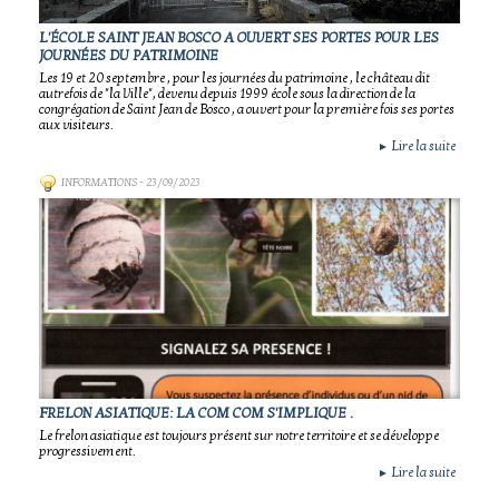
L'ÉCOLE SAINT JEAN BOSCO A OUVERT SES PORTES POUR LES
JOURNÉES DU PATRIMOINE
Les 19 et 20 septembre , pour les journées du patrimoine , le château dit
autrefois de "la Ville", devenu depuis 1999 école sous la direction de la
congrégation de Saint Jean de Bosco , a ouvert pour la première fois ses portes
aux visiteurs.
Lire la suite
►
INFORMATIONS
- 23/09/2023
FRELON ASIATIQUE: LA COM COM S'IMPLIQUE .
Le frelon asiatique est toujours présent sur notre territoire et se développe
progressivement.
Lire la suite
►