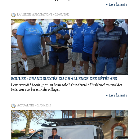
Lire la suite
►
LA VIE DES ASSOCIATIONS
- 02/09/2016
BOULES : GRAND SUCCÈS DU CHALLENGE DES VÉTÉRANS
Le mercredi 31 août , par un beau soleil s'est déroulé l'habituel tournoi des
Vétérans sur les jeux du village..
Lire la suite
►
ACTUALITÉS
- 01/01/2015