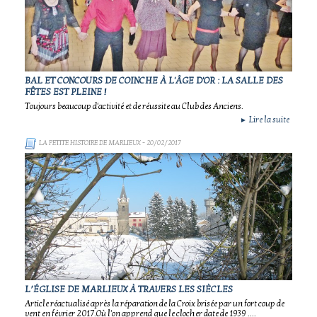
BAL ET CONCOURS DE COINCHE À L'ÂGE D'OR : LA SALLE DES
FÊTES EST PLEINE !
Toujours beaucoup d'activité et de réussite au Club des Anciens.
Lire la suite
►
LA PETITE HISTOIRE DE MARLIEUX
- 20/02/2017
L’ÉGLISE DE MARLIEUX À TRAVERS LES SIÈCLES
Article réactualisé après la réparation de la Croix brisée par un fort coup de
vent en février 2017.Où l'on apprend que le clocher date de 1939 ....