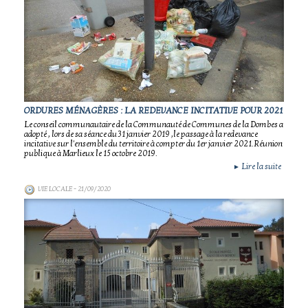
ORDURES MÉNAGÈRES : LA REDEVANCE INCITATIVE POUR 2021
Le conseil communautaire de la Communauté de Communes de la Dombes a
adopté , lors de sa séance du 31 janvier 2019 ,le passage à la redevance
incitative sur l'ensemble du territoire à compter du 1er janvier 2021.Réunion
publique à Marlieux le 15 octobre 2019.
Lire la suite
►
VIE LOCALE
- 21/09/2020