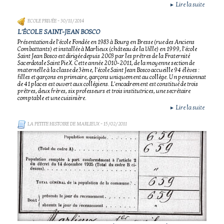
Lire la suite
►
ECOLE PRIVÉE
- 30/11/2014
L'ÉCOLE SAINT-JEAN BOSCO
Présentation de l'école Fondée en 1983 à Bourg en Bresse (rue des Anciens
Combattants) et installée à Marlieux (château de la Ville) en 1999, l'école
Saint Jean Bosco est dirigée depuis 2003 par les prêtres de la Fraternité
Sacerdotale Saint Pie X. Cette année 2010-2011, de la moyenne section de
maternelle à la classe de 3ème, l'école Saint Jean Bosco accueille 94 élèves :
filles et garçons en primaire, garçons uniquement au collège. Un pensionnat
de 41 places est ouvert aux collégiens. L'encadrement est constitué de trois
prêtres, deux frères, six professeurs et trois institutrices, une secrétaire
comptable et une cuisinière.
Lire la suite
►
LA PETITE HISTOIRE DE MARLIEUX
- 15/02/2011