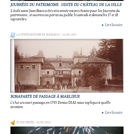
JOURNÉES DU PATRIMOINE : VISITE DU CHÂTEAU DE LA VILLE
L'école saint Jean Bosco a été cette année encore choisie pour les Journées du
patrimoine , et ouvrira ses portes au public le samedi et dimanche 17 et 18
septembre.
Lire la suite
►
LA PETITE HISTOIRE DE MARLIEUX
- 22/06/2017
BONAPARTE DE PASSAGE À MARLIEUX
Ce fut un court passage,en 1793.Denise DIAS nous explique à quelle
occasion..
Lire la suite
►
ECOLE PRIVÉE
- 21/05/2023