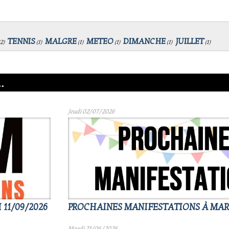
TENNIS
MALGRE
METEO
DIMANCHE
JUILLET
2
)
(
1
)
(
1
)
(
1
)
(
1
)
(
1
)
.
Jeudi 02/07/2026
11/09/2026
PROCHAINES MANIFESTATIONS À MAR
Mardi 23/06/2026