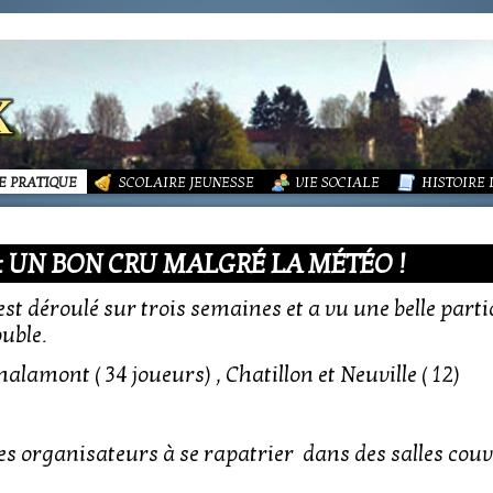
LITÉS
FORMATIONS
DURES MÉNAGÈRES ET ASSAINISSEMENT
ISME (PLU)
SOCIATIONS
ECOLE PUBLIQUE - INFORMATIONS
LA MAIRIE
 VIE DES ASSOCIATIONS
PÔLE ENFANCE
LA PETITE
OUPEMENT PAROISSIAL
ECOLE PRIVÉE
ACTION SOCIALE
PHOTOS D
E PRATIQUE
SCOLAIRE JEUNESSE
VIE SOCIALE
HISTOIRE
: UN BON CRU MALGRÉ LA MÉTÉO !
est déroulé sur trois semaines et a vu une belle parti
uble.
alamont ( 34 joueurs) , Chatillon et Neuville ( 12)
 les organisateurs à se rapatrier dans des salles couv