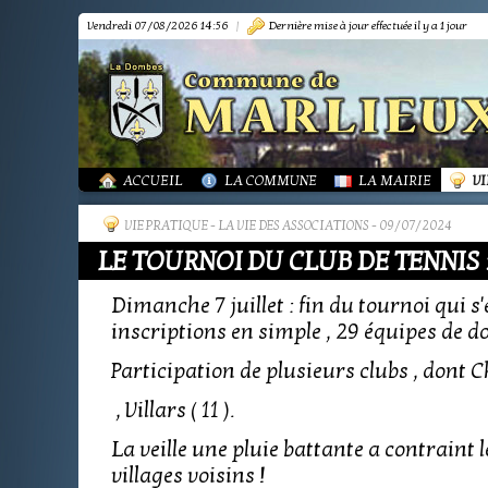
Vendredi 07/08/2026 14:56
|
Dernière mise à jour effectuée il y a 1 jour
PRÉSENTATION
PRÉSENTATION
DÉMARCHES FORMA
IN
TOURISME-COMMERCES-ARTISANS
BIBLIOTHÈQUE
OR
MARPA LE RENON
PLAN LOCAL URBAN
AS
VIE LOCALE
LES ANNONCES DE 
LA
ACTUALITÉS
PUBLICATIONS
GR
ACCUEIL
LA COMMUNE
LA MAIRIE
VI
VIE PRATIQUE
-
LA VIE DES ASSOCIATIONS
- 09/07/2024
LE TOURNOI DU CLUB DE TENNIS 
Dimanche 7 juillet : fin du tournoi qui s'
inscriptions en simple , 29 équipes de do
Participation de plusieurs clubs , dont Ch
, Villars ( 11 ).
La veille une pluie battante a contraint
villages voisins !