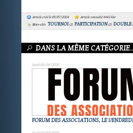
Article créé le 09/07/2024
Article consulté 4442 fois
TOURNOI
PARTICIPATION
DOUBLE
Mots-clés
(
2
)
(
2
)
(
DANS LA MÊME CATÉGORIE..
Jeudi 06/08/2026
FORUM DES ASSOCIATIONS, LE VENDREDI 
Jeudi 02/07/2026