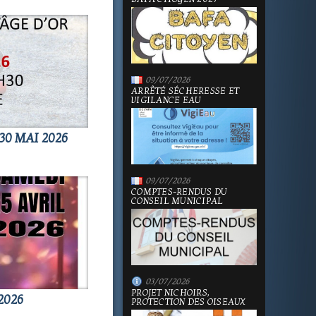
09/07/2026
ARRÊTÉ SÉCHERESSE ET
VIGILANCE EAU
30 MAI 2026
09/07/2026
COMPTES-RENDUS DU
CONSEIL MUNICIPAL
03/07/2026
PROJET NICHOIRS,
2026
PROTECTION DES OISEAUX