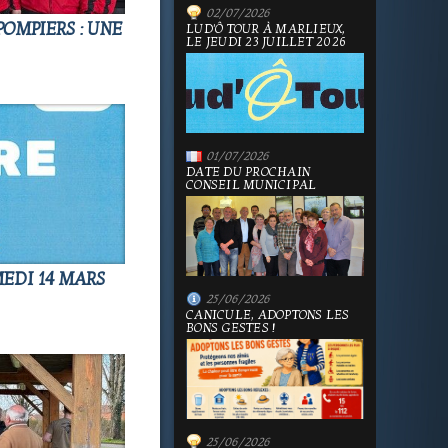
02/07/2026
POMPIERS : UNE
LUD'Ô TOUR À MARLIEUX,
LE JEUDI 23 JUILLET 2026
01/07/2026
DATE DU PROCHAIN
CONSEIL MUNICIPAL
EDI 14 MARS
25/06/2026
CANICULE, ADOPTONS LES
BONS GESTES !
25/06/2026