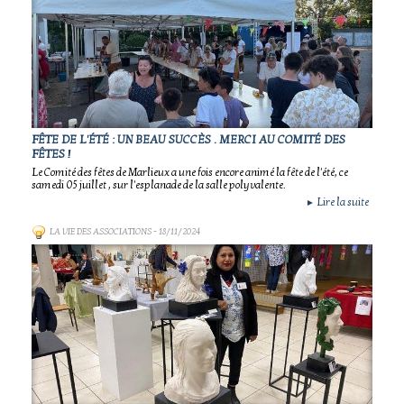
FÊTE DE L'ÉTÉ : UN BEAU SUCCÈS . MERCI AU COMITÉ DES
FÊTES !
Le Comité des fêtes de Marlieux a une fois encore animé la fête de l'été, ce
samedi 05 juillet , sur l'esplanade de la salle polyvalente.
Lire la suite
►
LA VIE DES ASSOCIATIONS
- 18/11/2024