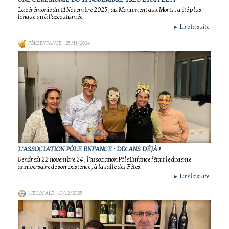
La cérémonie du 11 Novembre 2025 , au Monument aux Morts , a été plus
longue qu'à l'accoutumée.
Lire la suite
►
PÔLE ENFANCE
- 25/11/2024
L'ASSOCIATION PÔLE ENFANCE : DIX ANS DÉJÀ !
Vendredi 22 novembre 24 , l'association Pôle Enfance fêtait le dixième
anniversaire de son existence , à la salle des Fêtes.
Lire la suite
►
VIE LOCALE
- 10/12/2025