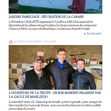
JARDINS FAMILIAUX : DÉCORATION DE LA CABANE
Le Président CHAVATTE organisait le 3 juillet un Pôt à l'occasion de la
décoration de la cabane récupérée dans les locaux annexes du restaurant
Chasse et Pêche en cours de démolition ( en fait une chambre froide.
Lire la suite
►
LA VIE DES ASSOCIATIONS
- 11/03/2024
L'OUVERTURE DE LA TRUITE : UN BON MOMENT ORGANISÉ PAR
LA GAULE DE MARLIEUX !
Le samedi 9 mars 24 , beaucoup de monde , petits et grands , pour essayer de
faire mordre les truites du Renon , avec une météo clémente et enfin un débit
correct dans la rivière.