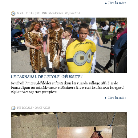
Lire la suite
►
ECOLE PUBLIQUE - INFORMATIONS
- 08/04/2018
LE CARNAVAL DE L'ECOLE : RÉUSSITE !
Vendredi 7 mars ,défilé des enfants dans les rues du village, affublés de
beaux déguisements.Monsieur et Madame Hiver sont brulés sous le regard
vigilant des sapeurs pompiers..
Lire la suite
►
VIE LOCALE
- 06/05/2023