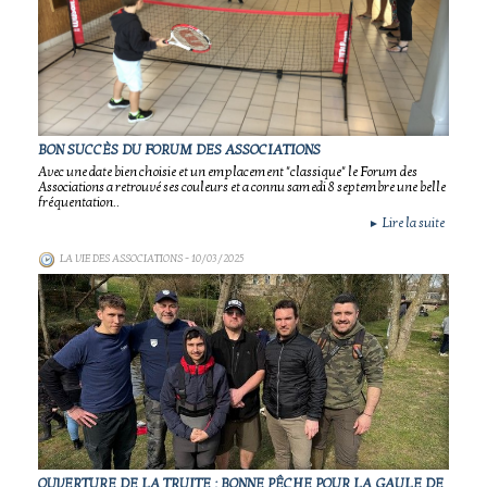
BON SUCCÈS DU FORUM DES ASSOCIATIONS
Avec une date bien choisie et un emplacement "classique" le Forum des
Associations a retrouvé ses couleurs et a connu samedi 8 septembre une belle
fréquentation..
Lire la suite
►
LA VIE DES ASSOCIATIONS
- 10/03/2025
OUVERTURE DE LA TRUITE : BONNE PÊCHE POUR LA GAULE DE