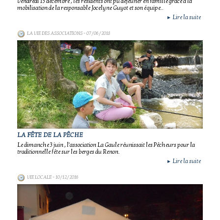
Vendredi 15 décembre , les résidents ont pu déjeuner en famille grâce à la
mobilisation de la responsable Jocelyne Guyot et son équipe..
Lire la suite
►
LA VIE DES ASSOCIATIONS
- 07/06/2018
LA FÊTE DE LA PÊCHE
Le dimanche 3 juin , l'association La Gaule réunissait les Pêcheurs pour la
traditionnelle fête sur les berges du Renon.
Lire la suite
►
VIE LOCALE
- 10/12/2016