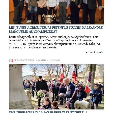
LES JEUNES AGRICULTEURS FÊTENT LE SUCCÈS D'ALEXANDRE
MANGUELIN AU CHAMPIONNAT
Le monde agricole et tout particulièrement les Jeunes Agriculteurs ,s'est
réuni à Marlieux le vendredi 27 mars 2015 pour honorer Alexandre
MANGUELIN , après sa victoire aux championnats de France de Labour à
plat en septembre dernier , en Gironde.
Lire la suite
►
LES ANNONCES DE LA MAIRIE
- 12/11/2025
UNE CÉRÉMONIE DU 11 NOVEMBRE TRÈS ÉTOFFÉE...!