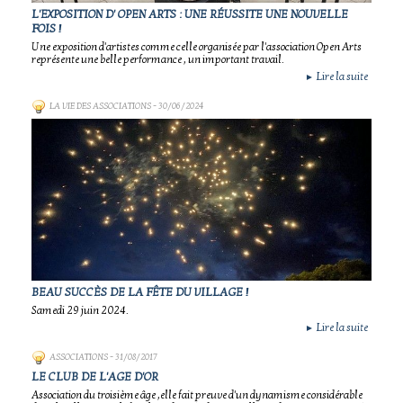
L'EXPOSITION D' OPEN ARTS : UNE RÉUSSITE UNE NOUVELLE
FOIS !
Une exposition d'artistes comme celle organisée par l'association Open Arts
représente une belle performance , un important travail.
Lire la suite
►
LA VIE DES ASSOCIATIONS
- 30/06/2024
BEAU SUCCÈS DE LA FÊTE DU VILLAGE !
Samedi 29 juin 2024.
Lire la suite
►
ASSOCIATIONS
- 31/08/2017
LE CLUB DE L'AGE D'OR
Association du troisième âge ,elle fait preuve d'un dynamisme considérable