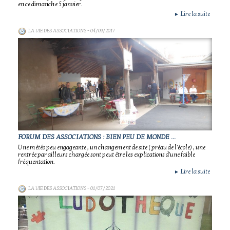
en ce dimanche 5 janvier.
Lire la suite
►
LA VIE DES ASSOCIATIONS
- 04/09/2017
FORUM DES ASSOCIATIONS : BIEN PEU DE MONDE ...
Une météo peu engageante , un changement de site ( préau de l'école) , une
rentrée par ailleurs chargée sont peut être les explications d'une faible
fréquentation.
Lire la suite
►
LA VIE DES ASSOCIATIONS
- 01/07/2021