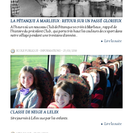
LA PÉTANQUE À MARLIEUX : RETOUR SUR UN PASSÉ GLORIEUX
A l'heure où un nouveau Club de Pétanque se créée à Marlieux , rappel de
l'histoire du précédent Club , qui porta très haut les couleurs de ce sport dans
notre village pendant une trentaine d'années..
Lire la suite
►
ECOLE PUBLIQUE - INFORMATIONS
- 25/01/2016
CLASSE DE NEIGE A LELEX
1ère journée à Lélex vue par les enfants.
Lire la suite
►