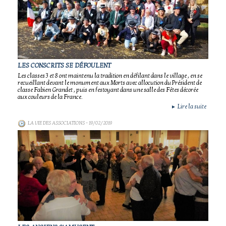
LES CONSCRITS SE DÉFOULENT
Les classes 3 et 8 ont maintenu la tradition en défilant dans le village , en se
recueillant devant le monument aux Morts avec allocution du Président de
classe Fabien Grandet , puis en festoyant dans une salle des Fêtes décorée
aux couleurs de la France.
Lire la suite
►
LA VIE DES ASSOCIATIONS
- 19/02/2019