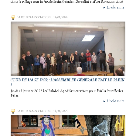
dans le village sous la houlette du Président Servillat et d'un Bureau motivé.
Lire la suite
►
LA VIE DES ASSOCIATIONS
- 19/01/2026
CLUB DE L'AGE D'OR : L'ASSEMBLÉE GÉNÉRALE FAIT LE PLEIN
!
Jeudi 15 janvier 2026 le Club de l'Age d'Or s'est réuni pour l'AG à la salle des
Fêtes.
Lire la suite
►
LA VIE DES ASSOCIATIONS
- 14/11/2025