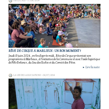
VIE LOCALE
- 17/06/2024
RÊVE DE CIRQUE À MARLIEUX : UN BON MOMENT !
Jeudi 13 juin 2024 , en fin d'après midi , Rêve de Cirque présentait son
programme à Marlieux , à l'initiative de la Commune et avec l'aide logistique
de Pôle Enfance , du Sou des Ecoles et du Comité des Fêtes.
Lire la suite
►
LA VIE DES ASSOCIATIONS
- 04/07/2014