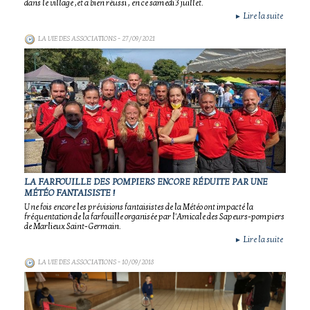
dans le village ,et a bien réussi , en ce samedi 3 juillet.
Lire la suite
►
LA VIE DES ASSOCIATIONS
- 27/09/2021
LA FARFOUILLE DES POMPIERS ENCORE RÉDUITE PAR UNE
MÉTÉO FANTAISISTE !
Une fois encore les prévisions fantaisistes de la Météo ont impacté la
fréquentation de la farfouille organisée par l'Amicale des Sapeurs-pompiers
de Marlieux Saint-Germain.
Lire la suite
►
LA VIE DES ASSOCIATIONS
- 10/09/2018