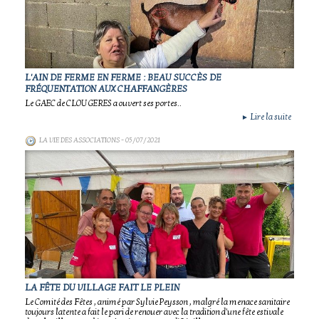
L'AIN DE FERME EN FERME : BEAU SUCCÈS DE
FRÉQUENTATION AUX CHAFFANGÈRES
Le GAEC de CLOUGERES a ouvert ses portes..
Lire la suite
►
LA VIE DES ASSOCIATIONS
- 05/07/2021
LA FÊTE DU VILLAGE FAIT LE PLEIN
Le Comité des Fêtes , animé par Sylvie Peysson , malgré la menace sanitaire
toujours latente a fait le pari de renouer avec la tradition d'une fête estivale