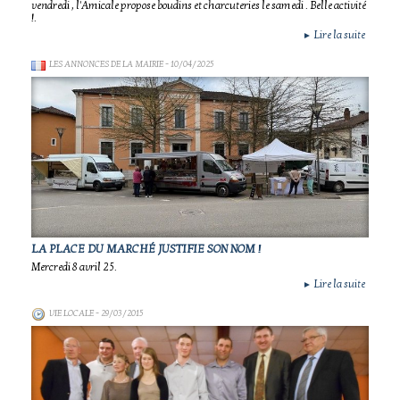
vendredi , l'Amicale propose boudins et charcuteries le samedi . Belle activité
!.
Lire la suite
►
LES ANNONCES DE LA MAIRIE
- 10/04/2025
LA PLACE DU MARCHÉ JUSTIFIE SON NOM !
Mercredi 8 avril 25.
Lire la suite
►
VIE LOCALE
- 29/03/2015