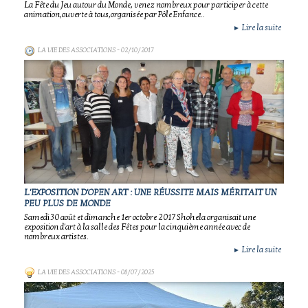
La Fête du Jeu autour du Monde, venez nombreux pour participer à cette
animation,ouverte à tous,organisée par Pôle Enfance..
Lire la suite
►
LA VIE DES ASSOCIATIONS
- 02/10/2017
L'EXPOSITION D'OPEN ART : UNE RÉUSSITE MAIS MÉRITAIT UN
PEU PLUS DE MONDE
Samedi 30 août et dimanche 1er octobre 2017 Shohela organisait une
exposition d'art à la salle des Fêtes pour la cinquième année avec de
nombreux artistes.
Lire la suite
►
LA VIE DES ASSOCIATIONS
- 08/07/2025