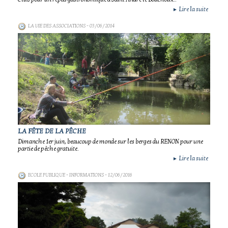
Lire la suite
►
LA VIE DES ASSOCIATIONS
- 03/06/2014
LA FÊTE DE LA PÊCHE
Dimanche 1er juin, beaucoup de monde sur les berges du RENON pour une
partie de pêche gratuite.
Lire la suite
►
ECOLE PUBLIQUE - INFORMATIONS
- 12/06/2016