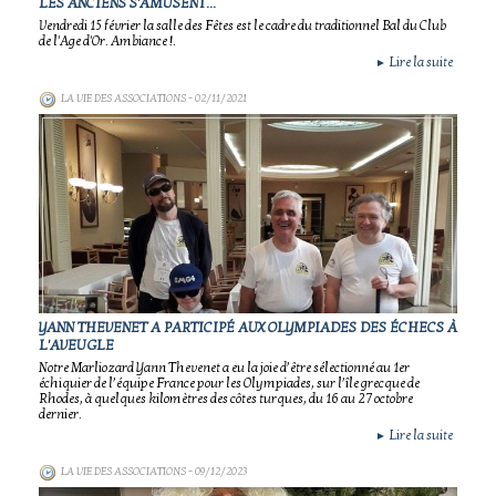
LES ANCIENS S'AMUSENT...
Vendredi 15 février la salle des Fêtes est le cadre du traditionnel Bal du Club
de l'Age d'Or. Ambiance !.
Lire la suite
►
LA VIE DES ASSOCIATIONS
- 02/11/2021
YANN THEVENET A PARTICIPÉ AUX OLYMPIADES DES ÉCHECS À
L'AVEUGLE
Notre Marliozard Yann Thevenet a eu la joie d’être sélectionné au 1er
échiquier de l’équipe France pour les Olympiades, sur l’île grecque de
Rhodes, à quelques kilomètres des côtes turques, du 16 au 27 octobre
dernier.
Lire la suite
►
LA VIE DES ASSOCIATIONS
- 09/12/2023