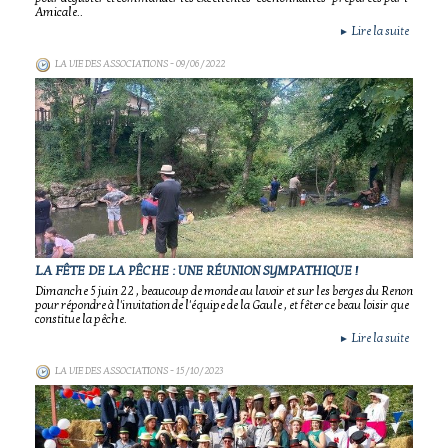
Amicale..
Lire la suite
►
LA VIE DES ASSOCIATIONS
- 09/06/2022
LA FÊTE DE LA PÊCHE : UNE RÉUNION SYMPATHIQUE !
Dimanche 5 juin 22 , beaucoup de monde au lavoir et sur les berges du Renon
pour répondre à l'invitation de l'équipe de la Gaule , et fêter ce beau loisir que
constitue la pêche.
Lire la suite
►
LA VIE DES ASSOCIATIONS
- 15/10/2023