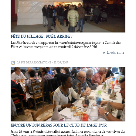
FÊTE DU VILLAGE : NOËL ARRIVE !
Les Marliozards ont apprécié la manifestation organisée par le Comité des
Fêtes et les commerçants ,en ce vendredi 9 décembre 2016..
Lire la suite
►
LA VIE DES ASSOCIATIONS
- 23/05/2017
ENCORE UN BON REPAS POUR LE CLUB DE L'AGE D'OR
Jeudi 18 mai le Président Servillat accueillait une soixantaine de membres du
Club pour un repas gastronomique à Saint André le Bouchoux..