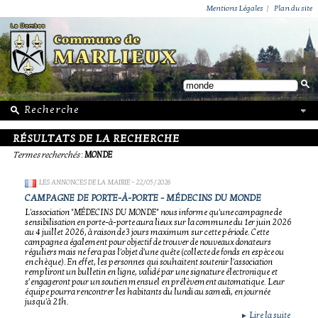
ACTUALITÉS
PUBLICATIONS
GROUPEMENT PAROISSIAL
ECOLE PRIVÉE
ACTION SOCIALE
PHOTOS DE MARLIEUX
/ VIE LOCALE
Mentions Légales
|
Plan du site
RÉSULTATS DE LA RECHERCHE
Termes recherchés
:
MONDE
LES ANNONCES DE LA MAIRIE
- 22/05/2026
CAMPAGNE DE PORTE-À-PORTE - MÉDECINS DU MONDE
L'association "MÉDECINS DU MONDE" nous informe qu'une campagne de
sensibilisation en porte-à-porte aura lieux sur la commune du 1er juin 2026
au 4 juillet 2026, à raison de 3 jours maximum sur cette période. Cette
campagne a également pour objectif de trouver de nouveaux donateurs
réguliers mais ne fera pas l'objet d'une quête (collecte de fonds en espèce ou
en chèque). En effet, les personnes qui souhaitent soutenir l'association
rempliront un bulletin en ligne, validé par une signature électronique et
s’engageront pour un soutien mensuel en prélèvement automatique. Leur
équipe pourra rencontrer les habitants du lundi au samedi, en journée
jusqu'à 21h.
Lire la suite
►