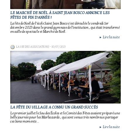
LE MARCHÉ DE NOËL À SAINT JEAN BOSCO ANNONCE LES
FÊTES DE FIN D'ANNÉE !
La fête de Noël de l'école Saint Jean Bosco s'est déroulée le vendredi 1er
décembre 2023 dans le grand gymnase de l'institution , qui était transformé
en salle de spectacle et Marché de Noël.
Lire la suite
►
LA VIE DES ASSOCIATIONS
- 10/07/2023
LA FÊTE DU VILLAGE A CONNU UN GRAND SUCCÈS
Le premier juillet le Sou des Écoles et le Comité des Fêtes avaient préparé une
belle journée pour les Marliozards , qui sont venus très nombreux partager
ces bons moments ..
Lire la suite
►