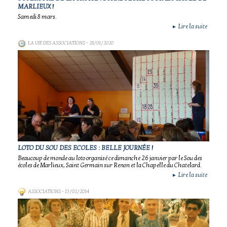
MARLIEUX !
Samedi 8 mars.
Lire la suite
►
LA VIE DES ASSOCIATIONS
- 28/01/2020
LOTO DU SOU DES ECOLES : BELLE JOURNÉE !
Beaucoup de monde au loto organisé ce dimanche 26 janvier par le Sou des
écoles de Marlieux, Saint Germain sur Renon et la Chapelle du Chatelard.
Lire la suite
►
ASSOCIATIONS
- 13/02/2014