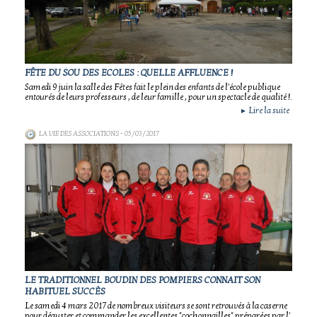
FÊTE DU SOU DES ECOLES : QUELLE AFFLUENCE !
Samedi 9 juin la salle des Fêtes fait le plein des enfants de l'école publique
entourés de leurs professeurs , de leur famille , pour un spectacle de qualité !.
Lire la suite
►
LA VIE DES ASSOCIATIONS
- 05/03/2017
LE TRADITIONNEL BOUDIN DES POMPIERS CONNAIT SON
HABITUEL SUCCÈS
Le samedi 4 mars 2017 de nombreux visiteurs se sont retrouvés à la caserne
pour déguster et commander les excellentes "cochonnailles" préparées par l'