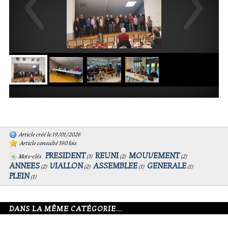
Article créé le 19/01/2026
Article consulté 590 fois
PRESIDENT
REUNI
MOUVEMENT
Mots-clés
(
3
)
(
2
)
(
2
)
ANNEES
VIALLON
ASSEMBLEE
GENERALE
(
2
)
(
2
)
(
1
)
(
1
)
PLEIN
(
1
)
DANS LA MÊME CATÉGORIE...