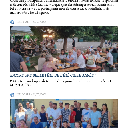
Grâce à la participation de Renaud et à la mobilisation de tous, cette opération
a été une véritable réussite, marquée par des échanges enrichissants et un
bel enthousiasme des participants avec de nombreuses installations de
nichoirs chez les villageois..
VIE LOCALE
- 24/07/2026
ENCORE UNE BELLE FÊTE DE L'ÉTÉ CETTE ANNÉE !
Petit article sur la grande fête de l'été organisée par le commité des fêtes !
MERCI A EUX !.
VIE LOCALE
- 24/07/2026