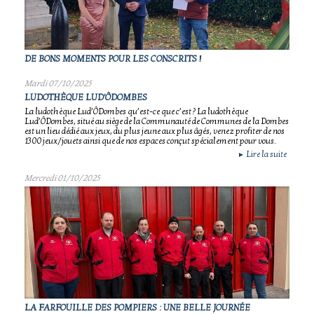
DE BONS MOMENTS POUR LES CONSCRITS !
Mardi 07/10/2025
LUDOTHÈQUE LUD'ÔDOMBES
La ludothèque Lud’ÔDombes qu’est-ce que c’est ? La ludothèque
Lud’ÔDombes, situé au siège de la Communauté de Communes de la Dombes
est un lieu dédié aux jeux, du plus jeune aux plus âgés, venez profiter de nos
1300 jeux/jouets ainsi que de nos espaces conçut spécialement pour vous.
Lire la suite
►
Mercredi 01/10/2025
LA FARFOUILLE DES POMPIERS : UNE BELLE JOURNÉE