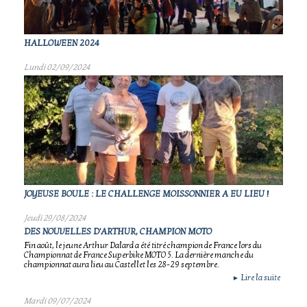
HALLOWEEN 2024
Lundi 02/09/2024
JOYEUSE BOULE : LE CHALLENGE MOISSONNIER A EU LIEU !
Jeudi 29/08/2024
DES NOUVELLES D'ARTHUR, CHAMPION MOTO
Fin août, le jeune Arthur Dalard a été titré champion de France lors du
Championnat de France Superbike MOTO 5. La dernière manche du
championnat aura lieu au Castellet les 28-29 septembre.
Lire la suite
►
Mardi 09/07/2024