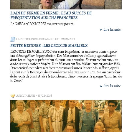
L'AIN DE FERME EN FERME : BEAU SUCCÈS DE
FRÉQUENTATION AUX CHAFFANGÈRES
Le GAEC de CLOUGERES a ouvert ses portes..
Lire la suite
►
LA PETITE HISTOIRE DE MARLIEUX
- 09/09/2013
PETITE HISTOIRE : LES CROIX DE MARLIEUX
LES CROIX DE MARLIEUX Crées sous Napoléon, les missions avaient pour
but d'évangéliser la population. Des Missionnaires de Campagne allaient
dans les villages et prêchaient durant une semaine. En remerciement, une
ou deux croix étaient érigées. Une Mission eut lieu à Marlieux en janvier 1861.
Deux croix furent dressées à cette occasion: l'une à la sortie du village, après
le pont sur le Renon,en direction de route de Beaumont. L'autre, au carrefour
de la route de Saint André le Bouchoux , dénommé à cette époque "Quartier de
la Croix".
Lire la suite
►
ASSOCIATIONS
- 13/02/2014