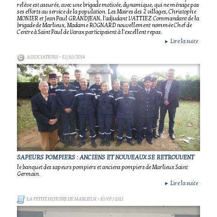
relève est assurée, avec une brigade motivée, dynamique, qui ne ménage pas
ses efforts au service de la population. Les Maires des 2 villages, Christophe
MONIER et Jean Paul GRANDJEAN, l'adjudant VATTIEZ Commandant de la
brigade de Marlieux, Madame ROGNARD nouvellement nommée Chef de
Centre à Saint Paul de Varax participaient à l'excellent repas.
Lire la suite
►
ASSOCIATIONS
- 12/10/2014
SAPEURS POMPIERS : ANCIENS ET NOUVEAUX SE RETROUVENT
le banquet des sapeurs pompiers et anciens pompiers de Marlieux Saint
Germain.
Lire la suite
►
LA PETITE HISTOIRE DE MARLIEUX
- 10/05/2013