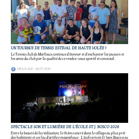
UN TOURNOI DE TENNIS ESTIVAL DE HAUTE VOLÉE !
Le Tennis club de Marlieux continue d'étonner et d'enchanter les joueurs et
les amis du club par la qualité de ce rendez-vous sportif et convivial..
VIE LOCALE
- 24/07/2026
SPECTACLE SON ET LUMIÈRE DE L'ÉCOLE ST J. BOSCO 2026
Entre la beauté de la réalisation, le thème ancré dans le village au plus prêt
des habitants et un feu d'artifice magnifique : L'école privée St Jean Bosco a su