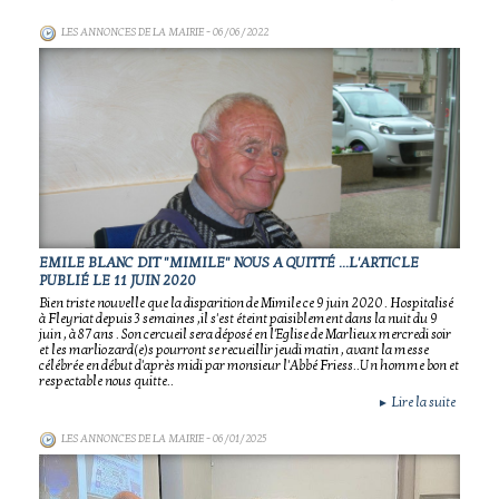
LES ANNONCES DE LA MAIRIE
- 06/06/2022
EMILE BLANC DIT "MIMILE" NOUS A QUITTÉ ...L'ARTICLE
PUBLIÉ LE 11 JUIN 2020
Bien triste nouvelle que la disparition de Mimile ce 9 juin 2020 . Hospitalisé
à Fleyriat depuis 3 semaines ,il s'est éteint paisiblement dans la nuit du 9
juin , à 87 ans . Son cercueil sera déposé en l'Eglise de Marlieux mercredi soir
et les marliozard(e)s pourront se recueillir jeudi matin , avant la messe
célébrée en début d'après midi par monsieur l'Abbé Friess..Un homme bon et
respectable nous quitte..
Lire la suite
►
LES ANNONCES DE LA MAIRIE
- 06/01/2025