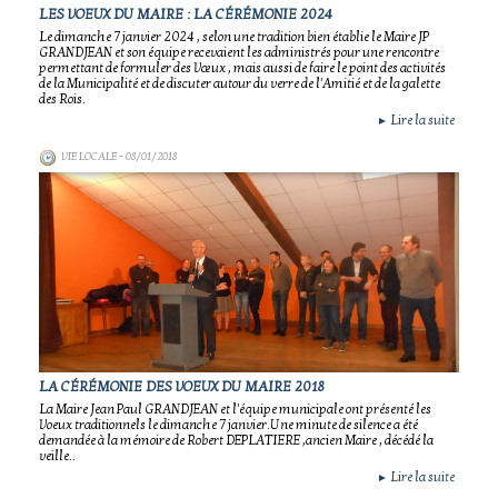
LES VOEUX DU MAIRE : LA CÉRÉMONIE 2024
Le dimanche 7 janvier 2024 , selon une tradition bien établie le Maire JP
GRANDJEAN et son équipe recevaient les administrés pour une rencontre
permettant de formuler des Vœux , mais aussi de faire le point des activités
de la Municipalité et de discuter autour du verre de l'Amitié et de la galette
des Rois.
Lire la suite
►
VIE LOCALE
- 08/01/2018
LA CÉRÉMONIE DES VOEUX DU MAIRE 2018
La Maire Jean Paul GRANDJEAN et l'équipe municipale ont présenté les
Voeux traditionnels le dimanche 7 janvier.Une minute de silence a été
demandée à la mémoire de Robert DEPLATIERE ,ancien Maire , décédé la
veille..
Lire la suite
►