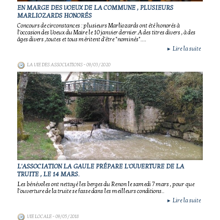
EN MARGE DES VOEUX DE LA COMMUNE , PLUSIEURS
MARLIOZARDS HONORÉS
Concours de circonstances : plusieurs Marliozards ont été honorés à
l'occasion des Voeux du Maire le 10 janvier dernier.A des titres divers , à des
âges divers ,toutes et tous méritent d'être "nominés"....
Lire la suite
►
LA VIE DES ASSOCIATIONS
- 09/03/2020
L'ASSOCIATION LA GAULE PRÉPARE L'OUVERTURE DE LA
TRUITE , LE 14 MARS.
Les bénévoles ont nettoyé les berges du Renon le samedi 7 mars , pour que
l'ouverture de la truite se fasse dans les meilleurs conditions..
Lire la suite
►
VIE LOCALE
- 09/05/2018