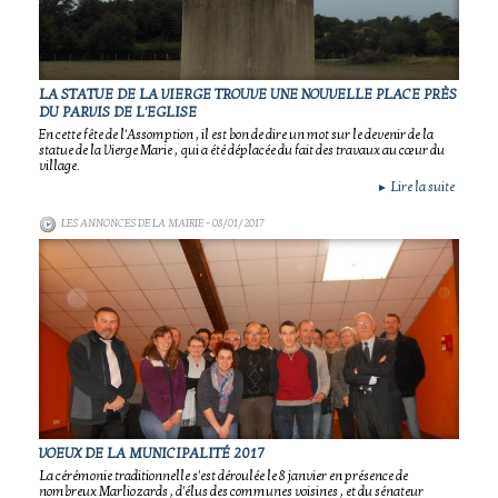
LA STATUE DE LA VIERGE TROUVE UNE NOUVELLE PLACE PRÈS
DU PARVIS DE L'EGLISE
En cette fête de l'Assomption , il est bon de dire un mot sur le devenir de la
statue de la Vierge Marie , qui a été déplacée du fait des travaux au cœur du
village.
Lire la suite
►
LES ANNONCES DE LA MAIRIE
- 08/01/2017
VOEUX DE LA MUNICIPALITÉ 2017
La cérémonie traditionnelle s'est déroulée le 8 janvier en présence de
nombreux Marliozards , d'élus des communes voisines , et du sénateur