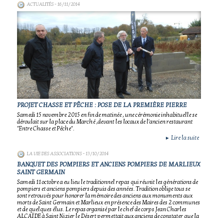
ACTUALITÉS
- 16/11/2014
PROJET CHASSE ET PÊCHE : POSE DE LA PREMIÈRE PIERRE
Samedi 15 novembre 2015 en fin de matinée , une cérémonie inhabituelle se
déroulait sur la place du Marché ,devant les locaux de l'ancien restaurant
"Entre Chasse et Pêche".
Lire la suite
►
LA VIE DES ASSOCIATIONS
- 13/10/2014
BANQUET DES POMPIERS ET ANCIENS POMPIERS DE MARLIEUX
SAINT GERMAIN
Samedi 11 octobre a eu lieu le traditionnel repas qui réunit les générations de
pompiers et anciens pompiers depuis des années. Tradition oblige tous se
sont retrouvés pour honorer la mémoire des anciens aux monuments aux
morts de Saint Germain et Marlieux en présence des Maires des 2 communes
et de quelques élus. Le repas organisé par le chef de corps Jean Charles
ALCAÏDE à Saint Nizier le Désert permettait aux anciens de constater que la