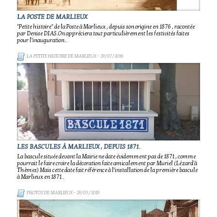
LA POSTE DE MARLIEUX
"Petite histoire" de la Poste à Marlieux , depuis son origine en 1876 , racontée
par Denise DIAS.On appréciera tout particulièrement les festivités faites
pour l'inauguration..
LA PETITE HISTOIRE DE MARLIEUX
- 29/07/2016
LES BASCULES À MARLIEUX , DEPUIS 1871.
La bascule située devant la Mairie ne date évidemment pas de 1871 , comme
pourrait le faire croire la décoration faite amicalement par Muriel (Lézard'à
Thèmes) Mais cette date fait référence à l'installation de la première bascule
à Marlieux en 1871..
PHOTOS DE MARLIEUX
- 29/03/2019