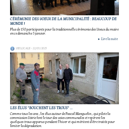
CÉRÉMONIE DES VOEUX DE LA MUNICIPALITÉ : BEAUCOUP DE
MONDE !
Plus de 150 participants pour la traditionnelle cérémonie des Voeux du maire
en ce dimanche 5 janvier.
Lire la suite
►
VIE LOCALE
- 22/03/2025
LES ÉLUS "BOUCHENT LES TROUS" ...
Comme tous les ans , les élus autour de Pascal Manguelin , qui pilote la
commission Voirie font le tour des voies communales et repèrent les
quelques trous apparus pendant l'hiver et qui méritent d'être traités pour
limiter la dégradation.