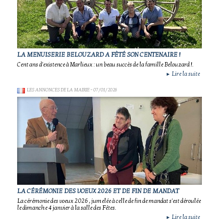
LA MENUISERIE BELOUZARD A FÈTÉ SON CENTENAIRE !
Cent ans d'existence à Marlieux : un beau succès de la famille Belouzard !.
Lire la suite
►
LES ANNONCES DE LA MAIRIE
- 07/01/2026
LA CÉRÉMONIE DES VOEUX 2026 ET DE FIN DE MANDAT
La cérémonie des voeux 2026 , jumelée à celle de fin de mandat s'est déroulée
le dimanche 4 janvier à la salle des Fêtes.
Lire la suite
►