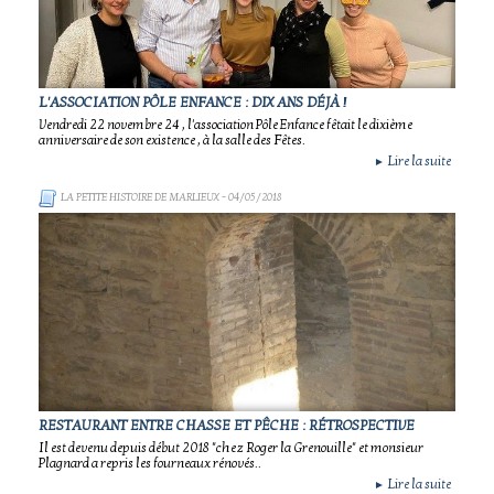
L'ASSOCIATION PÔLE ENFANCE : DIX ANS DÉJÀ !
Vendredi 22 novembre 24 , l'association Pôle Enfance fêtait le dixième
anniversaire de son existence , à la salle des Fêtes.
Lire la suite
►
LA PETITE HISTOIRE DE MARLIEUX
- 04/05/2018
RESTAURANT ENTRE CHASSE ET PÊCHE : RÉTROSPECTIVE
Il est devenu depuis début 2018 "chez Roger la Grenouille" et monsieur
Plagnard a repris les fourneaux rénovés..
Lire la suite
►