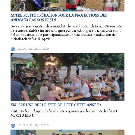
NOTRE PETITE OPÉRATION POUR LA PROTECTIONS DES
ANIMAUX BAS SON PLEIN
Grâce à la participation de Renaud et à la mobilisation de tous, cette opération
a été une véritable réussite, marquée par des échanges enrichissants et un
bel enthousiasme des participants avec de nombreuses installations de
nichoirs chez les villageois..
VIE LOCALE
- 24/07/2026
ENCORE UNE BELLE FÊTE DE L'ÉTÉ CETTE ANNÉE !
Petit article sur la grande fête de l'été organisée par le commité des fêtes !
MERCI A EUX !.
VIE LOCALE
- 24/07/2026