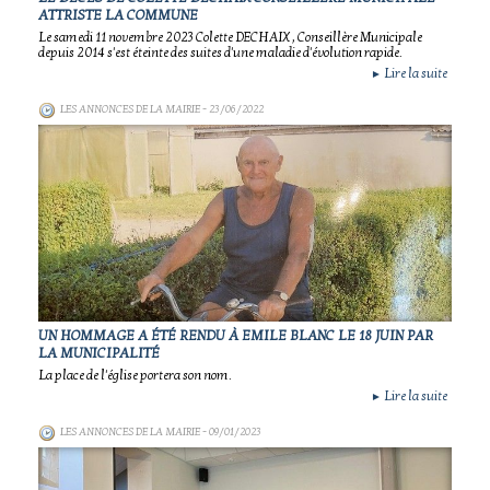
ATTRISTE LA COMMUNE
Le samedi 11 novembre 2023 Colette DECHAIX , Conseillère Municipale
depuis 2014 s'est éteinte des suites d'une maladie d'évolution rapide.
Lire la suite
►
LES ANNONCES DE LA MAIRIE
- 23/06/2022
UN HOMMAGE A ÉTÉ RENDU À EMILE BLANC LE 18 JUIN PAR
LA MUNICIPALITÉ
La place de l'église portera son nom.
Lire la suite
►
LES ANNONCES DE LA MAIRIE
- 09/01/2023