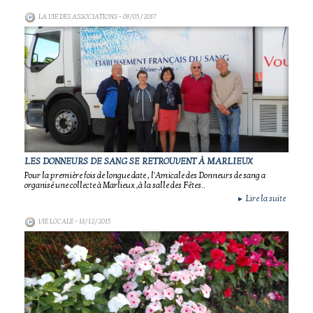
LA VIE DES ASSOCIATIONS
- 09/05/2017
LES DONNEURS DE SANG SE RETROUVENT À MARLIEUX
Pour la première fois de longue date , l'Amicale des Donneurs de sang a
organisé une collecte à Marlieux ,à la salle des Fêtes..
Lire la suite
►
VIE LOCALE
- 18/12/2015