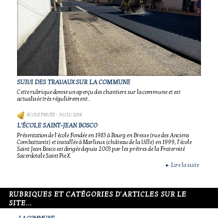
SUIVI DES TRAVAUX SUR LA COMMUNE
Cette rubrique donne un aperçu des chantiers sur la commune et est
actualisée très régulièrement..
ECOLE PRIVÉE
- 30/11/2014
L'ÉCOLE SAINT-JEAN BOSCO
Présentation de l'école Fondée en 1983 à Bourg en Bresse (rue des Anciens
Combattants) et installée à Marlieux (château de la Ville) en 1999, l'école
Saint Jean Bosco est dirigée depuis 2003 par les prêtres de la Fraternité
Sacerdotale Saint Pie X.
Lire la suite
►
RUBRIQUES ET CATÉGORIES D'ARTICLES SUR LE
SITE...