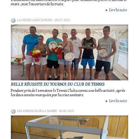
mars , avec l'ouverture de la truite.
Lire la suite
►
LA VIE DES ASSOCIATIONS
- 09/07/2022
BELLE RÉUSSITE DU TOURNOI DU CLUB DE TENNIS
Pendant près de 3 semaines le Tennis Club a connu une belle activité , après
les deux années marquées par la crise sanitaire.
Lire la suite
►
LES ANNONCES DE LA MAIRIE
- 19/06/2022