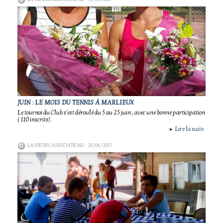
JUIN : LE MOIS DU TENNIS À MARLIEUX
Le tournoi du Club s'est déroulé du 5 au 25 juin , avec une bonne participation
( 110 inscrits).
Lire la suite
►
LA VIE DES ASSOCIATIONS
- 20/06/2017