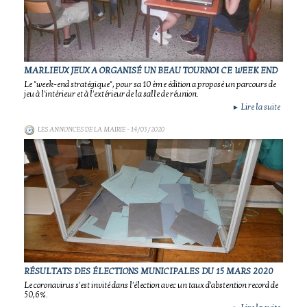
MARLIEUX JEUX A ORGANISÉ UN BEAU TOURNOI CE WEEK END
Le "week-end stratégique", pour sa 10 ème édition a proposé un parcours de
jeu à l'intérieur et à l'extérieur de la salle de réunion.
Lire la suite
►
LES ANNONCES DE LA MAIRIE
- 14/03/2020
RÉSULTATS DES ÉLECTIONS MUNICIPALES DU 15 MARS 2020
Le coronavirus s'est invité dans l'élection avec un taux d'abstention record de
50,6%.