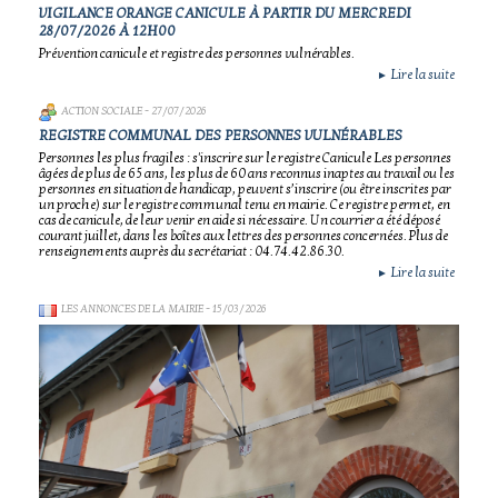
VIGILANCE ORANGE CANICULE À PARTIR DU MERCREDI
28/07/2026 À 12H00
Prévention canicule et registre des personnes vulnérables.
Lire la suite
►
ACTION SOCIALE
- 27/07/2026
REGISTRE COMMUNAL DES PERSONNES VULNÉRABLES
Personnes les plus fragiles : s'inscrire sur le registre Canicule Les personnes
âgées de plus de 65 ans, les plus de 60 ans reconnus inaptes au travail ou les
personnes en situation de handicap, peuvent s’inscrire (ou être inscrites par
un proche) sur le registre communal tenu en mairie. Ce registre permet, en
cas de canicule, de leur venir en aide si nécessaire. Un courrier a été déposé
courant juillet, dans les boîtes aux lettres des personnes concernées. Plus de
renseignements auprès du secrétariat : 04.74.42.86.30.
Lire la suite
►
LES ANNONCES DE LA MAIRIE
- 15/03/2026