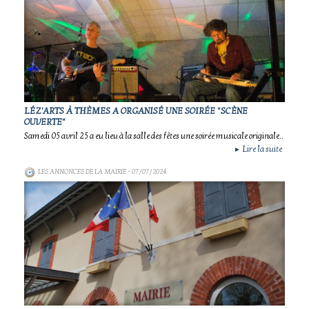
LÉZ'ARTS À THÈMES A ORGANISÉ UNE SOIRÉE "SCÈNE
OUVERTE"
Samedi 05 avril 25 a eu lieu à la salle des fêtes une soirée musicale originale..
Lire la suite
►
LES ANNONCES DE LA MAIRIE
- 07/07/2024