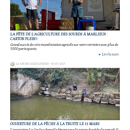
LA FÊTE DE L'AGRICULTURE DES SOURDS À MARLIEUX :
CARTON PLEIN !
Grand succès de cette manifestation agricole sur notre territoire avec plus de
5000 participants.
Lire la suite
►
LA VIE DES ASSOCIATIONS
- 16/03/2023
OUVERTURE DE LA PÊCHE À LA TRUITE LE 11 MARS
L'association La Gaule a donné le départ pour la saison de pêche le samedi 11