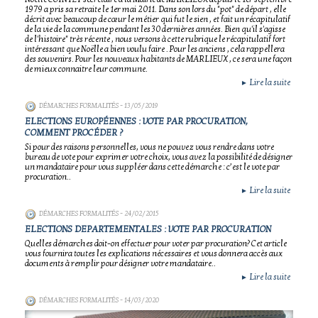
1979 a pris sa retraite le 1er mai 2011. Dans son lors du "pot" de départ , elle
décrit avec beaucoup de cœur le métier qui fut le sien , et fait un récapitulatif
de la vie de la commune pendant les 30 dernières années. Bien qu'il s'agisse
de l'histoire" très récente , nous versons à cette rubrique le récapitulatif fort
intéressant que Noëlle a bien voulu faire . Pour les anciens , cela rappellera
des souvenirs. Pour les nouveaux habitants de MARLIEUX , ce sera une façon
de mieux connaitre leur commune.
Lire la suite
►
DÉMARCHES FORMALITÉS
- 13/05/2019
ELECTIONS EUROPÉENNES : VOTE PAR PROCURATION,
COMMENT PROCÉDER ?
Si pour des raisons personnelles, vous ne pouvez vous rendre dans votre
bureau de vote pour exprimer votre choix, vous avez la possibilité de désigner
un mandataire pour vous suppléer dans cette démarche : c’est le vote par
procuration..
Lire la suite
►
DÉMARCHES FORMALITÉS
- 24/02/2015
ELECTIONS DEPARTEMENTALES : VOTE PAR PROCURATION
Quelles démarches doit-on effectuer pour voter par procuration? Cet article
vous fournira toutes les explications nécessaires et vous donnera accès aux
documents à remplir pour désigner votre mandataire..
Lire la suite
►
DÉMARCHES FORMALITÉS
- 14/03/2020