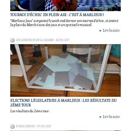
TOURNOI D'ÉCHEC EN PLEIN AIR : C'EST À MARLIEUX !
"Marlieux Jeux" a organisé le week end dernier son tournoi d'échec ,et animé
la place du Marché avec des jeux et un spectacle musical.
Lire la suite
►
LES ANNONCES DE LA MAIRIE
- 18/06/2017
ELECTIONS LÉGISLATIVES À MARLIEUX : LES RÉSULTATS DU
2ÈME TOUR
Les résultats du 2ème tour.
Lire la suite
►
PUBLICATIONS
- 07/05/2017