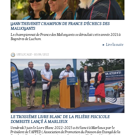
YANN THEVENET CHAMPION DE FRANCE D'ÉCHECS DES
MALVOYANTS
Le championnat de France des Malvoyants se déroulait cette année 2021 à
Bagnères de Luchon.
Lire la suite
►
VIE LOCALE
- 10/06/2022
LE TROISIÈME LIVRE BLANC DE LA FILIÈRE PISCICOLE
DOMBISTE LANÇÉ À MARLIEUX
Vendredi 3 juin le Livre Blanc 2022-2025 a été lancé à Marlieux par le
Président de l'APPED ( Association de Promotion du Poisson des Etangd de la