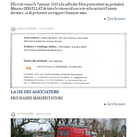
Elle s'est tenue le 7 janvier 2015 à la salle des Fêtes permettant au président
Maurice SERVILLAT de faire le résumé d'une très riche activité l'année
dernière , et de présenter un rapport financier sain.
Lire la suite
►
ASSOCIATIONS
- 31/12/2014
LA VIE DES ASSOCIATIONS
PROCHAINES MANIFESTATIONS.
Lire la suite
►
ACTUALITÉS
- 14/12/2014