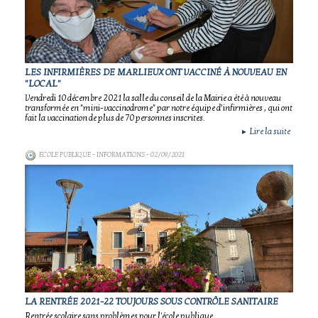
LES INFIRMIÈRES DE MARLIEUX ONT VACCINÉ À NOUVEAU EN
"LOCAL"
Vendredi 10 décembre 2021 la salle du conseil de la Mairie a été à nouveau
transformée en "mini-vaccinodrome" par notre équipe d’infirmières , qui ont
fait la vaccination de plus de 70 personnes inscrites.
Lire la suite
►
ECOLE PUBLIQUE - INFORMATIONS
- 02/09/2021
LA RENTRÉE 2021-22 TOUJOURS SOUS CONTRÔLE SANITAIRE
Rentrée scolaire sans problèmes pour l'école publique.