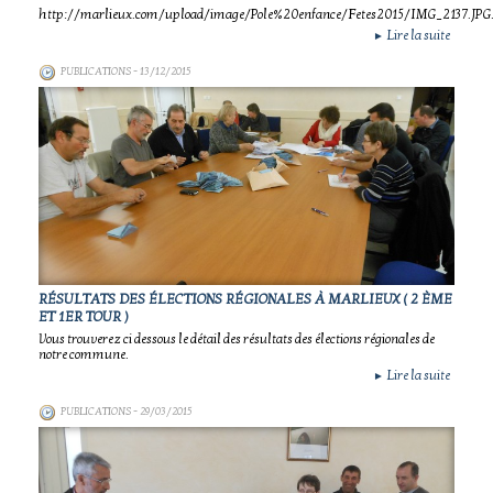
http://marlieux.com/upload/image/Pole%20enfance/Fetes2015/IMG_2137.JPG
Lire la suite
►
PUBLICATIONS
- 13/12/2015
RÉSULTATS DES ÉLECTIONS RÉGIONALES À MARLIEUX ( 2 ÈME
ET 1ER TOUR )
Vous trouverez ci dessous le détail des résultats des élections régionales de
notre commune.
Lire la suite
►
PUBLICATIONS
- 29/03/2015