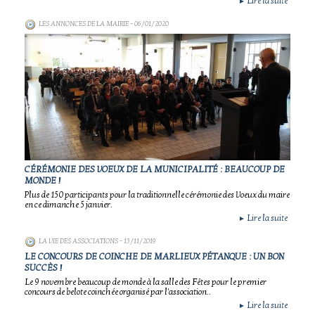
Lire la suite
►
LES ANNONCES DE LA MAIRIE
- 06/01/2020
CÉRÉMONIE DES VOEUX DE LA MUNICIPALITÉ : BEAUCOUP DE
MONDE !
Plus de 150 participants pour la traditionnelle cérémonie des Voeux du maire
en ce dimanche 5 janvier.
Lire la suite
►
LA VIE DES ASSOCIATIONS
- 13/11/2019
LE CONCOURS DE COINCHE DE MARLIEUX PÉTANQUE : UN BON
SUCCÈS !
Le 9 novembre beaucoup de monde à la salle des Fêtes pour le premier
concours de belote coinchée organisé par l'association..
Lire la suite
►