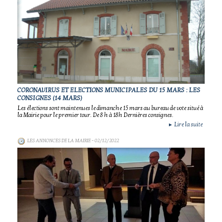
CORONAVIRUS ET ELECTIONS MUNICIPALES DU 15 MARS : LES
CONSIGNES (14 MARS)
Les élections sont maintenues le dimanche 15 mars au bureau de vote situé à
la Mairie pour le premier tour. De 8 h à 18h Dernières consignes.
Lire la suite
►
LES ANNONCES DE LA MAIRIE
- 02/12/2022