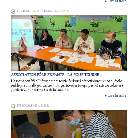
Lire la suite
►
LA VIE DES ASSOCIATIONS
- 10/04/2022
ASSOCIATION PÔLE ENFANCE : LA ROUE TOURNE ...
L'association Pôle Enfance est essentielle dans le fonctionnement de l'école
publique du village , assurant la gestion des temps péri et extra-scolaires (
garderie , animations ) et de la cantine.
Lire la suite
►
VIE LOCALE
- 13/12/2021