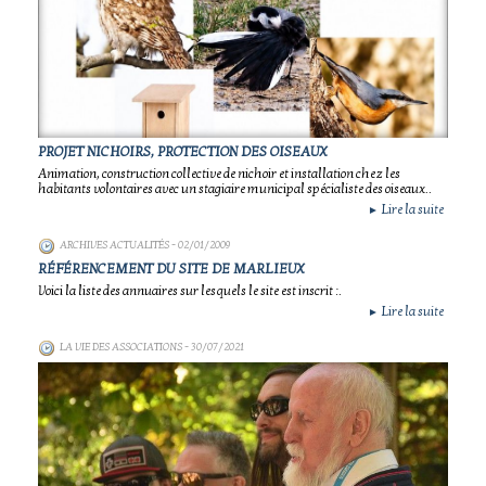
PROJET NICHOIRS, PROTECTION DES OISEAUX
Animation, construction collective de nichoir et installation chez les
habitants volontaires avec un stagiaire municipal spécialiste des oiseaux..
Lire la suite
►
ARCHIVES ACTUALITÉS
- 02/01/2009
RÉFÉRENCEMENT DU SITE DE MARLIEUX
Voici la liste des annuaires sur lesquels le site est inscrit :.
Lire la suite
►
LA VIE DES ASSOCIATIONS
- 30/07/2021