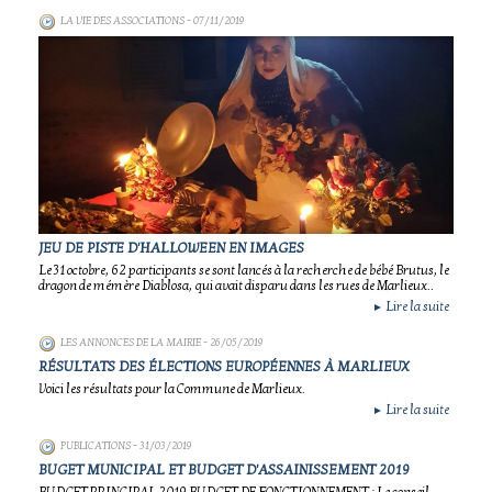
LA VIE DES ASSOCIATIONS
- 07/11/2019
JEU DE PISTE D'HALLOWEEN EN IMAGES
Le 31 octobre, 62 participants se sont lancés à la recherche de bébé Brutus, le
dragon de mémère Diablosa, qui avait disparu dans les rues de Marlieux..
Lire la suite
►
LES ANNONCES DE LA MAIRIE
- 26/05/2019
RÉSULTATS DES ÉLECTIONS EUROPÉENNES À MARLIEUX
Voici les résultats pour la Commune de Marlieux.
Lire la suite
►
PUBLICATIONS
- 31/03/2019
BUGET MUNICIPAL ET BUDGET D'ASSAINISSEMENT 2019