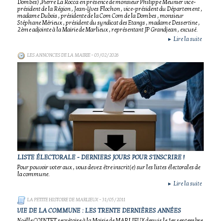
Dombes) ,Pierre La Rocca en présence de monsieur Philippe Meunier vice-
président de la Région , Jean-Yves Flochon , vice-président du Département ,
madame Dubois , présidente de la Com Com de la Dombes , monsieur
Stéphane Mérieux , président du syndicat des Etangs , madame Dessertine ,
2ème adjointe à la Mairie de Marlieux , représentant JP Grandjean , excusé.
Lire la suite
►
LES ANNONCES DE LA MAIRIE
- 03/02/2026
LISTE ÉLECTORALE - DERNIERS JOURS POUR S'INSCRIRE !
Pour pouvoir voter aux , vous devez être inscrit(e) sur les listes électorales de
la commune.
Lire la suite
►
LA PETITE HISTOIRE DE MARLIEUX
- 31/05/2011
VIE DE LA COMMUNE : LES TRENTE DERNIÈRES ANNÉES
Noëlle COINTET secrétaire à la Mairie de MARLIEUX depuis le 1er septembre