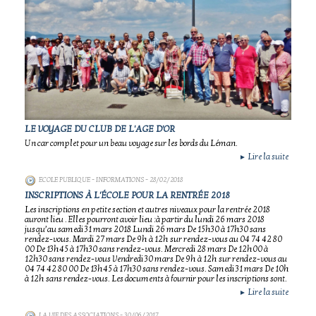
LE VOYAGE DU CLUB DE L'AGE D'OR
Un car complet pour un beau voyage sur les bords du Léman.
Lire la suite
►
ECOLE PUBLIQUE - INFORMATIONS
- 28/02/2018
INSCRIPTIONS À L'ÉCOLE POUR LA RENTRÉE 2018
Les inscriptions en petite section et autres niveaux pour la rentrée 2018
auront lieu . Elles pourront avoir lieu :à partir du lundi 26 mars 2018
jusqu’au samedi 31 mars 2018 Lundi 26 mars De 15h30 à 17h30 sans
rendez-vous. Mardi 27 mars De 9h à 12h sur rendez-vous au 04 74 42 80
00 De 13h45 à 17h30 sans rendez-vous. Mercredi 28 mars De 12h00 à
12h30 sans rendez-vous Vendredi 30 mars De 9h à 12h sur rendez-vous au
04 74 42 80 00 De 13h45 à 17h30 sans rendez-vous. Samedi 31 mars De 10h
à 12h sans rendez-vous. Les documents à fournir pour les inscriptions sont.
Lire la suite
►
LA VIE DES ASSOCIATIONS
- 30/06/2017