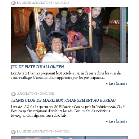
LA VIE DES ASSOCIATIONS
- 02/11/2018
JEU DE PISTE D'HALLOWEEN
Léz'Arts à Thèmes proposait le 31 octobre un jeu de piste dans les rues du
centre village. Une animation appréciée par les participants..
Lire la suite
►
ASSOCIATIONS
- 20/09/2018
TENNIS CLUB DE MARLIEUX : CHANGEMENT AU BUREAU
Lors de l'AG du 7 septembre 2018 Patrick Cotte a pris la Présidence du Club.
Beaucoup d'inscriptions d'enfants lors du Forum des Associations
témoignant du dynamisme du Club..
Lire la suite
►
LA VIE DES ASSOCIATIONS
- 24/06/2018