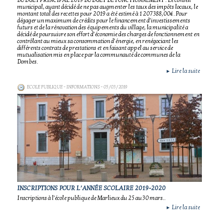
BUDGET PRINCIPAL 2019 BUDGET DE FONCTIONNEMENT : Le conseil
municipal, ayant décidé de ne pas augmenter les taux des impôts locaux, le
montant total des recettes pour 2019 a été estimé à 1 207 388,00€. Pour
dégager un maximum de crédits pour le financement d’investissements
futurs et de la rénovation des équipements du village, la municipalité a
décidé de poursuivre son effort d’économie des charges de fonctionnement en
contrôlant au mieux sa consommation d’énergie, en renégociant les
différents contrats de prestations et en faisant appel au service de
mutualisation mis en place par la communauté de communes de la
Dombes.
Lire la suite
►
ECOLE PUBLIQUE - INFORMATIONS
- 05/03/2019
INSCRIPTIONS POUR L’ANNÉE SCOLAIRE 2019-2020
Inscriptions à l'école publique de Marlieux du 25 au 30 mars..
Lire la suite
►