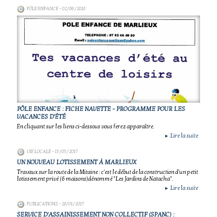
PÔLE ENFANCE
- 02/06/2018
PÔLE ENFANCE : FICHE NAVETTE - PROGRAMME POUR LES
VACANCES D'ÉTÉ
En cliquant sur les liens ci-dessous vous ferez apparaître.
Lire la suite
►
VIE LOCALE
- 15/05/2017
UN NOUVEAU LOTISSEMENT À MARLIEUX
Travaux sur la route de la Mitaine : c'est le début de la construction d'un petit
lotissement privé (6 maisons)dénommé "Les Jardins de Natacha".
Lire la suite
►
PUBLICATIONS
- 28/01/2017
SERVICE D'ASSAINISSEMENT NON COLLECTIF (SPANC) :