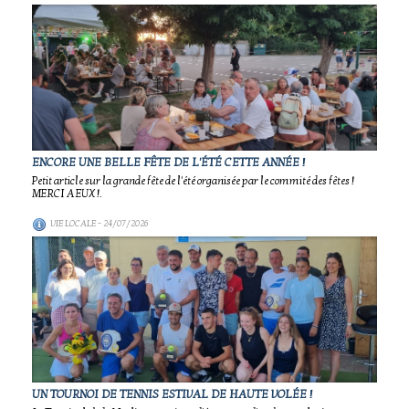
ENCORE UNE BELLE FÊTE DE L'ÉTÉ CETTE ANNÉE !
Petit article sur la grande fête de l'été organisée par le commité des fêtes !
MERCI A EUX !.
VIE LOCALE
- 24/07/2026
UN TOURNOI DE TENNIS ESTIVAL DE HAUTE VOLÉE !