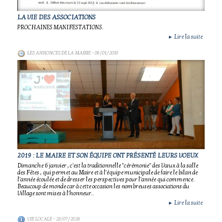
LA VIE DES ASSOCIATIONS
PROCHAINES MANIFESTATIONS.
Lire la suite
►
LES ANNONCES DE LA MAIRIE
- 06/01/2019
2019 : LE MAIRE ET SON ÉQUIPE ONT PRÉSENTÉ LEURS VOEUX
Dimanche 6 janvier , c'est la traditionnelle "cérémonie" des Vœux à la salle
des Fêtes , qui permet au Maire et à l'équipe municipale de faire le bilan de
l'année écoulée et de dresser les perspectives pour l'année qui commence.
Beaucoup de monde car à cette occasion les nombreuses associations du
Village sont mises à l'honneur..
Lire la suite
►
VIE LOCALE
- 28/07/2026