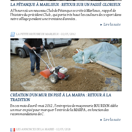
LA PÉTANQUE À MARLIEUX : RETOUR SUR UN PASSÉ GLORIEUX
A l'heure où un nouveau Club de Pétanque se créée à Marlieux , rappel de
l'histoire du précédent Club , qui porta très haut les couleurs de ce sport dans
notre village pendant une trentaine d'années..
Lire la suite
►
LA PETITE HISTOIRE DE MARLIEUX
- 02/05/2012
CRÉATION D'UN MUR EN PISÉ À LA MARPA : RETOUR À LA
TRADITION
En ces mois d'avril-mai 2012 , l'entreprise de maçonnerie BOURDON édifie
un mur en pisé pour marquer l'entrée de la MARPA , en fonction des
recommandations de C.
Lire la suite
►
LES ANNONCES DE LA MAIRIE
- 12/05/2026