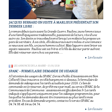
JACQUES BERNARD EN VISITE À MARLIEUX PRÉSENTAIT SON
DERNIER LIVRE :
Le roman débute juste avant la Grande Guerre. Pauline, jeune femme issue
d’une famillepaysanne traditionnelle, passionnée de lecture, rêve d’une
autre vie. Son destin se trouvebouleversé lorsqu’un médecin lui propose un
poste de secrétaire. À ses côtés, elle découvreun autre milieu et une romance
se noue avec son fils, un jeune homme cultivé. Mais laguerre vient briser ses
espoirs naissants : Pauline voit ses frères et le fils du docteur partir aufront.
Elle doit retourner vivre chez ses parents….
Lire la suite
►
LES ANNONCES DE LA MAIRIE
- 13/01/2026
SPANC - FORMULAIRE DEMANDE DE VIDANGE
A l'attention des usagers du SPANC (Service Public d'Assainissement Non
Collectif) Vous trouverez en téléchargement ci-dessous, le formulaire de
demande de vidange avec les tarifs actualisés pour 2026. Ce bon de
commande est à retourner, de préférence par mail, au service SPANC de la
Communauté de Communes : assainissement@ccdombes.fr Les tarifs
indiqués s'appliquent uniquement pour les vidanges programmées, pour
lesquelles les demandes doivent être transmises au plus tard le mois
précédent. En cas de demande urgente, contactez le service SPANC au
04.74.98.48.64 ou 04.74.
Lire la suite
►