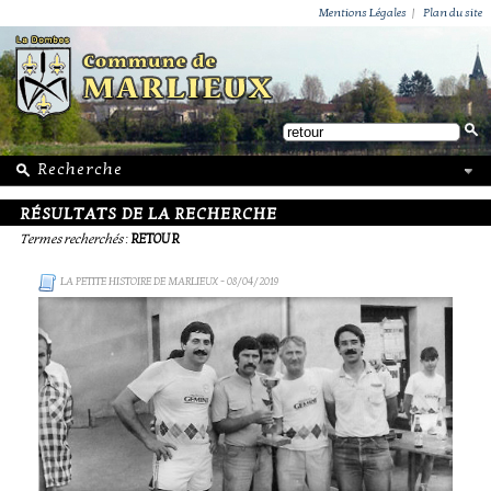
ACTUALITÉS
PUBLICATIONS
GROUPEMENT PAROISSIAL
ECOLE PRIVÉE
ACTION SOCIALE
PHOTOS DE MARLIEUX
/ VIE LOCALE
Mentions Légales
|
Plan du site
RÉSULTATS DE LA RECHERCHE
Termes recherchés
:
RETOUR
LA PETITE HISTOIRE DE MARLIEUX
- 08/04/2019