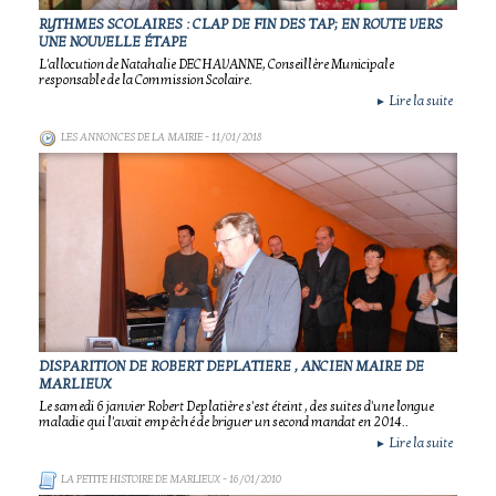
RYTHMES SCOLAIRES : CLAP DE FIN DES TAP; EN ROUTE VERS
UNE NOUVELLE ÉTAPE
L'allocution de Natahalie DECHAVANNE, Conseillère Municipale
responsable de la Commission Scolaire.
Lire la suite
►
LES ANNONCES DE LA MAIRIE
- 11/01/2018
DISPARITION DE ROBERT DEPLATIERE , ANCIEN MAIRE DE
MARLIEUX
Le samedi 6 janvier Robert Deplatière s'est éteint , des suites d'une longue
maladie qui l'avait empêché de briguer un second mandat en 2014..
Lire la suite
►
LA PETITE HISTOIRE DE MARLIEUX
- 16/01/2010