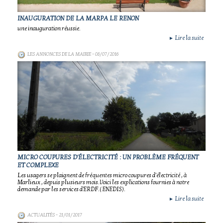
INAUGURATION DE LA MARPA LE RENON
une inauguration réussie.
Lire la suite
►
LES ANNONCES DE LA MAIRIE
- 08/07/2016
MICRO COUPURES D'ÉLECTRICITÉ : UN PROBLÈME FRÉQUENT
ET COMPLEXE
Les usagers se plaignent de fréquentes micro coupures d'électricité , à
Marlieux , depuis plusieurs mois.Voici les explications fournies à notre
demande par les services d'ERDF.( ENEDIS).
Lire la suite
►
ACTUALITÉS
- 21/01/2017