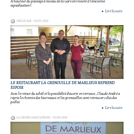
A hauteur du passage à niveau de la Gare on revient à l'ancienne
signalisation !.
Lire la suite
►
VIE LOCALE
- 30/05/2021
LE RESTAURANT LA GRENOUILLE DE MARLIEUX REPREND
ESPOIR
Avec le retour du soleil et la possibilité d'ouvrir en terrasse , Claude André a
repris le chemin des fourneaux et les grenouilles vont retrouver celui des
poêles.
Lire la suite
►
LA VIE DES ASSOCIATIONS
- 30/06/2014