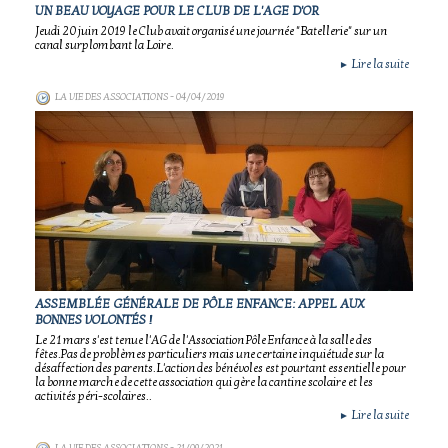
UN BEAU VOYAGE POUR LE CLUB DE L'AGE D'OR
Jeudi 20 juin 2019 le Club avait organisé une journée "Batellerie" sur un
canal surplombant la Loire.
Lire la suite
►
LA VIE DES ASSOCIATIONS
- 04/04/2019
ASSEMBLÉE GÉNÉRALE DE PÔLE ENFANCE: APPEL AUX
BONNES VOLONTÉS !
Le 21 mars s'est tenue l'AG de l'Association Pôle Enfance à la salle des
fêtes.Pas de problèmes particuliers mais une certaine inquiétude sur la
désaffection des parents.L'action des bénévoles est pourtant essentielle pour
la bonne marche de cette association qui gère la cantine scolaire et les
activités péri-scolaires..
Lire la suite
►