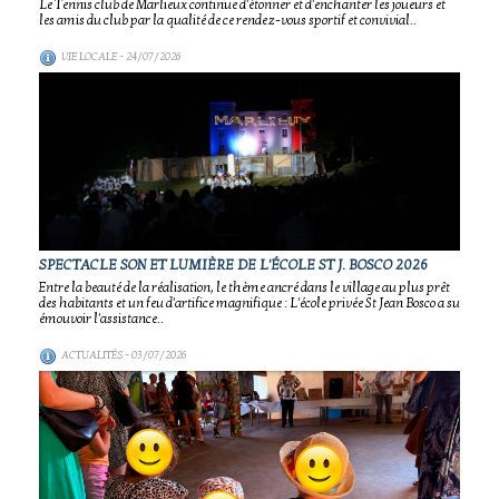
Le Tennis club de Marlieux continue d'étonner et d'enchanter les joueurs et
les amis du club par la qualité de ce rendez-vous sportif et convivial..
VIE LOCALE
- 24/07/2026
SPECTACLE SON ET LUMIÈRE DE L'ÉCOLE ST J. BOSCO 2026
Entre la beauté de la réalisation, le thème ancré dans le village au plus prêt
des habitants et un feu d'artifice magnifique : L'école privée St Jean Bosco a su
émouvoir l'assistance..
ACTUALITÉS
- 03/07/2026