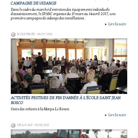
CAMPAGNE DE VIDANGE
Dans le cadre du marché d'entretien des équipements individuels
d'assainissement, le SPANC organise du 13 mars au 14avril 2017, une
première campagne de vidange des installations..
Lire la suite
►
ECOLE PRIVÉE
- 04/07/2016
ACTIVITÉS FESTIVES DE FIN D'ANNÉE À L'ÉCOLE SAINT JEAN
BOSCO
Visite des enfants à la Marpa Le Renon.
Lire la suite
►
VIE LOCALE
- 09/08/2015