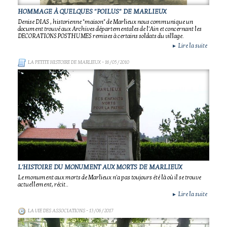
HOMMAGE À QUELQUES "POILUS" DE MARLIEUX
Denise DIAS , historienne "maison" de Marlieux nous communique un
document trouvé aux Archives départementales de l'Ain et concernant les
DECORATIONS POSTHUMES remises à certains soldats du village.
Lire la suite
►
LA PETITE HISTOIRE DE MARLIEUX
- 16/05/2010
L'HISTOIRE DU MONUMENT AUX MORTS DE MARLIEUX
Le monument aux morts de Marlieux n'a pas toujours été là où il se trouve
actuellement, récit..
Lire la suite
►
LA VIE DES ASSOCIATIONS
- 13/06/2017