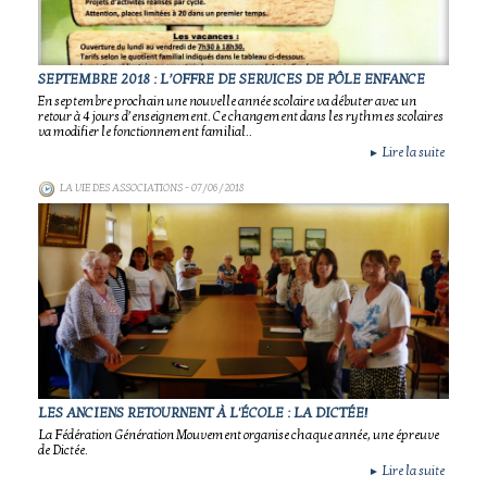
SEPTEMBRE 2018 : L’OFFRE DE SERVICES DE PÔLE ENFANCE
En septembre prochain une nouvelle année scolaire va débuter avec un
retour à 4 jours d’enseignement. Ce changement dans les rythmes scolaires
va modifier le fonctionnement familial..
Lire la suite
►
LA VIE DES ASSOCIATIONS
- 07/06/2018
LES ANCIENS RETOURNENT À L'ÉCOLE : LA DICTÉE!
La Fédération Génération Mouvement organise chaque année, une épreuve
de Dictée.
Lire la suite
►