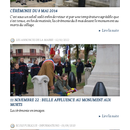
CÉRÉMONIE DU 8 MAI 2014
C'est sous un soleil voilé enfin de retour et par une température agréable que
s'est tenue, en fin de matinée, la cérémonie du 8 mai devant le monument au
morts du village.
Lire la suite
►
LES ANNONCES DE LA MAIRIE
- 12/11/2022
11 NOVEMBRE 22 : BELLE AFFLUENCE AU MONUMENT AUX
MORTS
La cérémonie en images.
Lire la suite
►
ECOLE PUBLIQUE - INFORMATIONS
- 01/09/2020