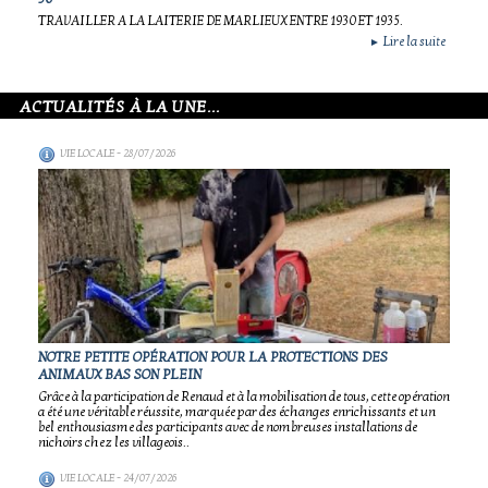
TRAVAILLER A LA LAITERIE DE MARLIEUX ENTRE 1930 ET 1935.
Lire la suite
►
ACTUALITÉS À LA UNE...
VIE LOCALE
- 28/07/2026
NOTRE PETITE OPÉRATION POUR LA PROTECTIONS DES
ANIMAUX BAS SON PLEIN
Grâce à la participation de Renaud et à la mobilisation de tous, cette opération
a été une véritable réussite, marquée par des échanges enrichissants et un
bel enthousiasme des participants avec de nombreuses installations de
nichoirs chez les villageois..
VIE LOCALE
- 24/07/2026