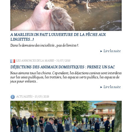
A MARLIEUX ON FAIT L'OUVERTURE DE LA PÊCHE AUX
LINGETTES...!
Dans le domaine des incivilités , pas de limites !.
Lire la suite
►
LES ANNONCES DE LA MAIRIE
- 31/07/2018
DÉJECTIONS DES ANIMAUX DOMESTIQUES : PRENEZ UN SAC
Nous aimons tous les chiens. Cependant, les déjections canines sont interdites
sur les voies publiques, les trottoirs, les espaces verts publics, les espaces de
jeux pour enfants..
Lire la suite
►
ACTUALITÉS
- 13/05/2026