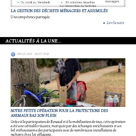
LA GESTION DES DÉCHETS MÉNAGERS ET ASSIMILÉS
Une compétence partagée.
Lire la suite
►
ACTUALITÉS À LA UNE...
VIE LOCALE
- 28/07/2026
NOTRE PETITE OPÉRATION POUR LA PROTECTIONS DES
ANIMAUX BAS SON PLEIN
Grâce à la participation de Renaud et à la mobilisation de tous, cette opération
a été une véritable réussite, marquée par des échanges enrichissants et un
bel enthousiasme des participants avec de nombreuses installations de
nichoirs chez les villageois..