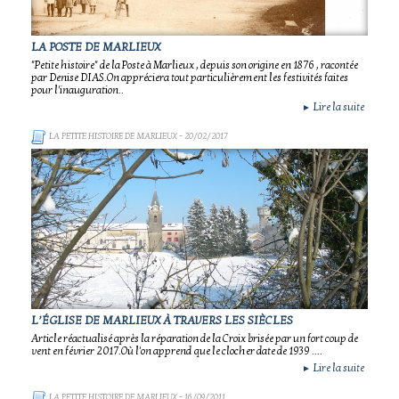
LA POSTE DE MARLIEUX
"Petite histoire" de la Poste à Marlieux , depuis son origine en 1876 , racontée
par Denise DIAS.On appréciera tout particulièrement les festivités faites
pour l'inauguration..
Lire la suite
►
LA PETITE HISTOIRE DE MARLIEUX
- 20/02/2017
L’ÉGLISE DE MARLIEUX À TRAVERS LES SIÈCLES
Article réactualisé après la réparation de la Croix brisée par un fort coup de
vent en février 2017.Où l'on apprend que le clocher date de 1939 ....
Lire la suite
►
LA PETITE HISTOIRE DE MARLIEUX
- 16/09/2011