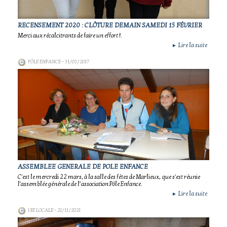
RECENSEMENT 2020 : CLÔTURE DEMAIN SAMEDI 15 FÉVRIER
Merci aux récalcitrants de faire un effort !.
Lire la suite
►
PÔLE ENFANCE
- 31/03/2017
ASSEMBLEE GENERALE DE POLE ENFANCE
C'est le mercredi 22 mars, à la salle des fêtes de Marlieux, que s'est réunie
l'assemblée générale de l’association Pôle Enfance.
Lire la suite
►
VIE LOCALE
- 21/11/2021