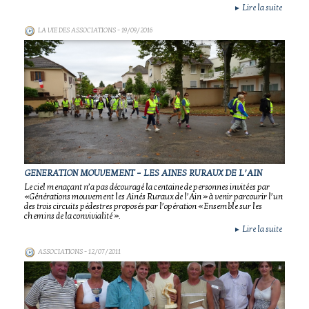
Lire la suite
►
LA VIE DES ASSOCIATIONS
- 19/09/2016
GENERATION MOUVEMENT – LES AINES RURAUX DE L’AIN
Le ciel menaçant n’a pas découragé la centaine de personnes invitées par
«Générations mouvement les Ainés Ruraux de l’Ain » à venir parcourir l’un
des trois circuits pédestres proposés par l’opération « Ensemble sur les
chemins de la convivialité ».
Lire la suite
►
ASSOCIATIONS
- 12/07/2011