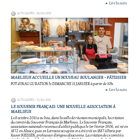
Lire la suite
►
ACTUALITÉS
- 06/01/2015
MARLIEUX ACCUEILLE UN NOUVEAU BOULANGER - PÂTISSIER
POT d'INAUGURATION le DIMANCHE 11 JANVIER à partir de 10h.
Lire la suite
►
ACTUALITÉS
- 12/10/2011
LE SOUVENIR FRANÇAIS: UNE NOUVELLE ASSOCIATION À
MARLIEUX
Le 8 octobre 2011 a eu lieu, dans la salle de réunion municipale, la création
du comité du Souvenir Français de Marlieux. Le Souvenir Français,
association nationale reconnue d'utilité publique le 1er février 1906, est né en
1872 en Alsace, puis en Lorraine occupées et a été créé en 1887 à Paris par
Xavier NIESSEN, professeur d'origine alsacienne. La création de ce comité a