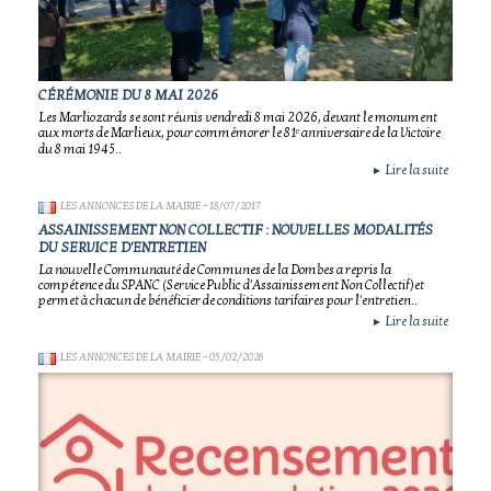
CÉRÉMONIE DU 8 MAI 2026
Les Marliozards se sont réunis vendredi 8 mai 2026, devant le monument
aux morts de Marlieux, pour commémorer le 81ᵉ anniversaire de la Victoire
du 8 mai 1945..
Lire la suite
►
LES ANNONCES DE LA MAIRIE
- 18/07/2017
ASSAINISSEMENT NON COLLECTIF : NOUVELLES MODALITÉS
DU SERVICE D'ENTRETIEN
La nouvelle Communauté de Communes de la Dombes a repris la
compétence du SPANC (Service Public d'Assainissement Non Collectif)et
permet à chacun de bénéficier de conditions tarifaires pour l'entretien..
Lire la suite
►
LES ANNONCES DE LA MAIRIE
- 05/02/2026