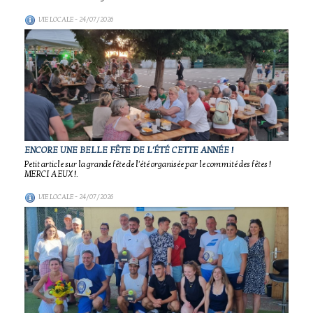
VIE LOCALE
- 24/07/2026
ENCORE UNE BELLE FÊTE DE L'ÉTÉ CETTE ANNÉE !
Petit article sur la grande fête de l'été organisée par le commité des fêtes !
MERCI A EUX !.
VIE LOCALE
- 24/07/2026