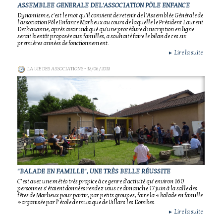
ASSEMBLEE GENERALE DEL'ASSOCIATION PÖLE ENFANCE
Dynamisme, c'est le mot qu'il convient de retenir de l'Assemblée Générale de
l'association Pôle Enfance Marlieux au cours de laquelle le Président Laurent
Dechavanne, après avoir indiqué qu'une procédure d'inscription en ligne
serait bientôt proposée aux familles, a souhaité faire le bilan de ces six
premières années de fonctionnement.
Lire la suite
►
LA VIE DES ASSOCIATIONS
- 18/06/2018
"BALADE EN FAMILLE", UNE TRÈS BELLE RÉUSSITE
C’est avec une météo très propice à ce genre d’activité qu’environ 160
personnes s’étaient données rendez vous ce dimanche 17 juin à la salle des
fêtes de Marlieux pour partir, par petits groupes, faire la « balade en famille
» organisée par l’école de musique de Villars les Dombes.
Lire la suite
►