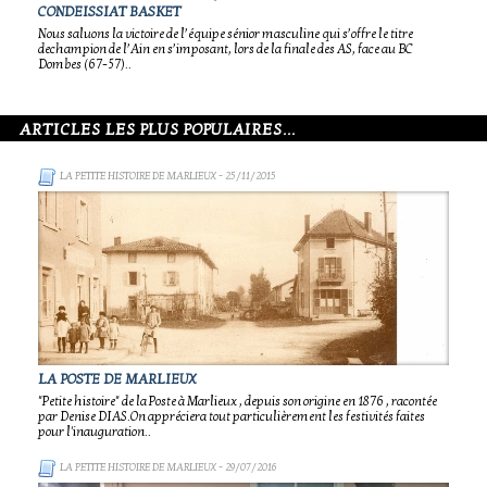
CONDEISSIAT BASKET
Nous saluons la victoire de l’équipe sénior masculine qui s’offre le titre
dechampion de l’Ain en s’imposant, lors de la finale des AS, face au BC
Dombes (67-57)..
ARTICLES LES PLUS POPULAIRES...
LA PETITE HISTOIRE DE MARLIEUX
- 25/11/2015
LA POSTE DE MARLIEUX
"Petite histoire" de la Poste à Marlieux , depuis son origine en 1876 , racontée
par Denise DIAS.On appréciera tout particulièrement les festivités faites
pour l'inauguration..
LA PETITE HISTOIRE DE MARLIEUX
- 29/07/2016