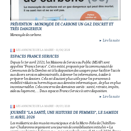
PRÉVENTION : MONOXYDE DE CARBONE UN GAZ DISCRET ET
TRÈS DANGEREUX
Monoxyde de carbone.
Lire la suite
►
LES ANNONCES DE LA MAIRIE
- 11/04/2024
ESPACES FRANCE SERVICES
Depuis le 1er avril 2021, les Maisons de Service au Public (MSAP) sont
appelées "France Service". Cette entité, proposée par la communauté de
Communes de la Dombes est à la disposition des usagers pour faciliter l'accès
aux divers services administratifs, à donner les informations, à aider à
préparer les dossiers. Cela est d'autant plus utile pour les personnes à
mobilité réduite ou hermétiques aux données informatiques , de plus en plus
incontournables. Cela concerne des domaines variés : santé, retraite, impôts,
aide au logement, ... Deux espaces France Service à votre disposition.
Lire la suite
►
LES ANNONCES DE LA MAIRIE
- 09/03/2026
JOURNÉE "LA SANTÉ, UNE HISTOIRE DE FEMMES", LE SAMEDI
11 AVRIL 2026
Les médiatrices des musées municipaux et de la Micro-Folie de Châtillon-
sur-Chalaronne organisent une journée de sensibilisation intitulée « La