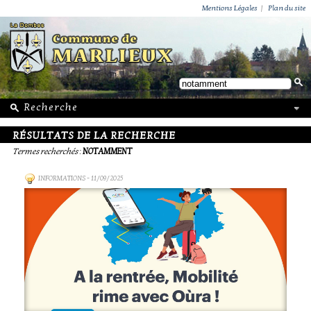
ACTUALITÉS
PUBLICATIONS
GROUPEMENT PAROISSIAL
ECOLE PRIVÉE
ACTION SOCIALE
PHOTOS DE MARLIEUX
/ VIE LOCALE
Mentions Légales
|
Plan du site
RÉSULTATS DE LA RECHERCHE
Termes recherchés
:
NOTAMMENT
INFORMATIONS
- 11/09/2025