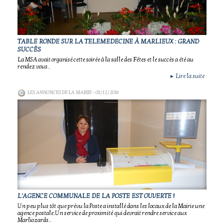
TABLE RONDE SUR LA TELEMEDECINE À MARLIEUX : GRAND
SUCCÈS
La MSA avait organisé cette soirée à la salle des Fêtes et le succès a été au
rendez vous..
Lire la suite
►
LES ANNONCES DE LA MAIRIE
- 08/12/2016
L'AGENCE COMMUNALE DE LA POSTE EST OUVERTE !
Un peu plus tôt que prévu la Poste a installé dans les locaux de la Mairie une
agence postale.Un service de proximité qui devrait rendre service aux
Marliozards..