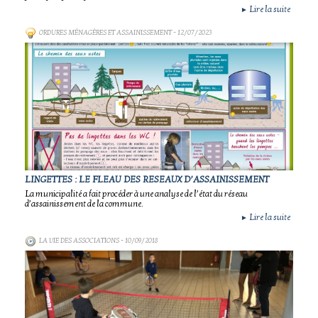
Lire la suite
►
ORDURES MÉNAGÈRES ET ASSAINISSEMENT
- 12/07/2023
LINGETTES : LE FLEAU DES RESEAUX D’ASSAINISSEMENT
La municipalité a fait procéder à une analyse de l’état du réseau
d’assainissement de la commune.
Lire la suite
►
LA VIE DES ASSOCIATIONS
- 10/09/2018