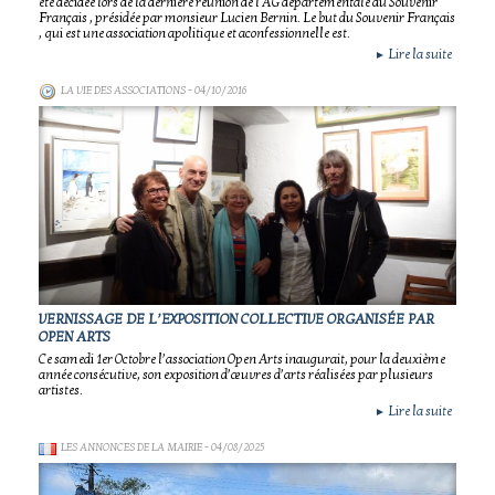
été décidée lors de la dernière réunion de l'AG départementale du Souvenir
Français , présidée par monsieur Lucien Bernin. Le but du Souvenir Français
, qui est une association apolitique et aconfessionnelle est.
Lire la suite
►
LA VIE DES ASSOCIATIONS
- 04/10/2016
VERNISSAGE DE L’EXPOSITION COLLECTIVE ORGANISÉE PAR
OPEN ARTS
Ce samedi 1er Octobre l’association Open Arts inaugurait, pour la deuxième
année consécutive, son exposition d’œuvres d’arts réalisées par plusieurs
artistes.
Lire la suite
►
LES ANNONCES DE LA MAIRIE
- 04/08/2025