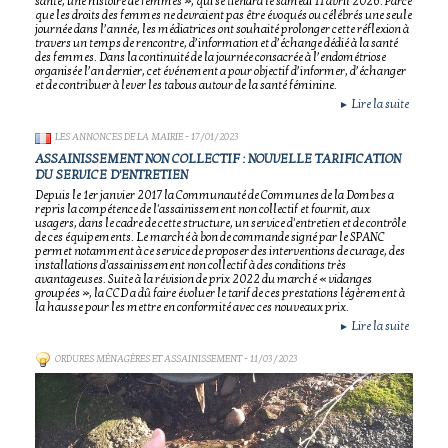
santé, une histoire de femmes », qui se tiendra le samedi 11 avril 2026. Parce
que les droits des femmes ne devraient pas être évoqués ou célébrés une seule
journée dans l’année, les médiatrices ont souhaité prolonger cette réflexion à
travers un temps de rencontre, d’information et d’échange dédié à la santé
des femmes. Dans la continuité de la journée consacrée à l’endométriose
organisée l’an dernier, cet événement a pour objectif d’informer, d’échanger
et de contribuer à lever les tabous autour de la santé féminine.
Lire la suite
►
LES ANNONCES DE LA MAIRIE
- 17/01/2023
ASSAINISSEMENT NON COLLECTIF : NOUVELLE TARIFICATION
DU SERVICE D'ENTRETIEN
Depuis le 1er janvier 2017 la Communauté de Communes de la Dombes a
repris la compétence de l'assainissement non collectif et fournit, aux
usagers, dans le cadre de cette structure, un service d'entretien et de contrôle
de ces équipements. Le marché à bon de commande signé par le SPANC
permet notamment à ce service de proposer des interventions de curage, des
installations d'assainissement non collectif à des conditions très
avantageuses. Suite à la révision de prix 2022 du marché « vidanges
groupées », la CCD a dû faire évoluer le tarif de ces prestations légèrement à
la hausse pour les mettre en conformité avec ces nouveaux prix.
Lire la suite
►
ORDURES MÉNAGÈRES ET ASSAINISSEMENT
- 11/03/2023