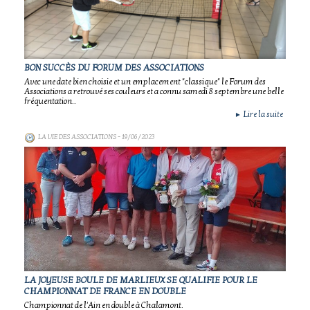
BON SUCCÈS DU FORUM DES ASSOCIATIONS
Avec une date bien choisie et un emplacement "classique" le Forum des
Associations a retrouvé ses couleurs et a connu samedi 8 septembre une belle
fréquentation..
Lire la suite
►
LA VIE DES ASSOCIATIONS
- 19/06/2023
LA JOYEUSE BOULE DE MARLIEUX SE QUALIFIE POUR LE
CHAMPIONNAT DE FRANCE EN DOUBLE
Championnat de l'Ain en double à Chalamont.