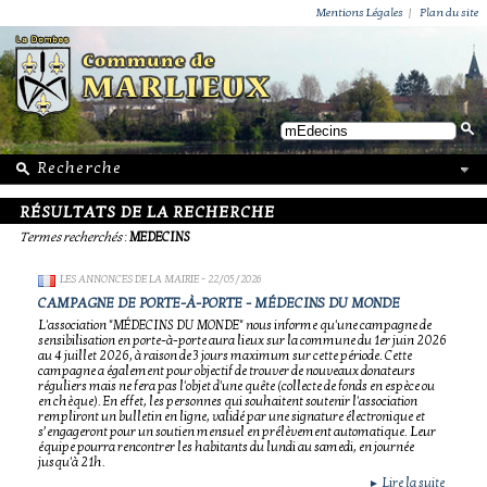
ACTUALITÉS
PUBLICATIONS
GROUPEMENT PAROISSIAL
ECOLE PRIVÉE
ACTION SOCIALE
PHOTOS DE MARLIEUX
/ VIE LOCALE
Mentions Légales
|
Plan du site
RÉSULTATS DE LA RECHERCHE
Termes recherchés
:
MEDECINS
LES ANNONCES DE LA MAIRIE
- 22/05/2026
CAMPAGNE DE PORTE-À-PORTE - MÉDECINS DU MONDE
L'association "MÉDECINS DU MONDE" nous informe qu'une campagne de
sensibilisation en porte-à-porte aura lieux sur la commune du 1er juin 2026
au 4 juillet 2026, à raison de 3 jours maximum sur cette période. Cette
campagne a également pour objectif de trouver de nouveaux donateurs
réguliers mais ne fera pas l'objet d'une quête (collecte de fonds en espèce ou
en chèque). En effet, les personnes qui souhaitent soutenir l'association
rempliront un bulletin en ligne, validé par une signature électronique et
s’engageront pour un soutien mensuel en prélèvement automatique. Leur
équipe pourra rencontrer les habitants du lundi au samedi, en journée
jusqu'à 21h.
Lire la suite
►