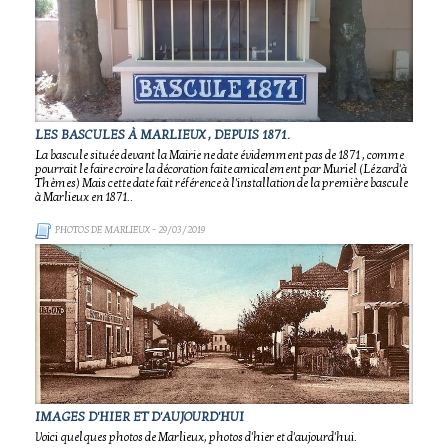
LES BASCULES À MARLIEUX , DEPUIS 1871.
La bascule située devant la Mairie ne date évidemment pas de 1871 , comme
pourrait le faire croire la décoration faite amicalement par Muriel (Lézard'à
Thèmes) Mais cette date fait référence à l'installation de la première bascule
à Marlieux en 1871..
PHOTOS DE MARLIEUX
- 29/03/2019
IMAGES D'HIER ET D'AUJOURD'HUI
Voici quelques photos de Marlieux, photos d'hier et d'aujourd'hui.