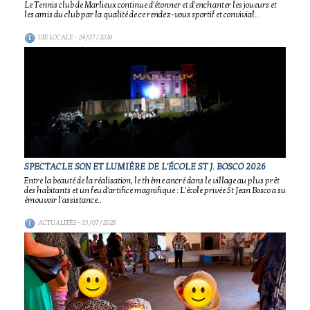
Le Tennis club de Marlieux continue d'étonner et d'enchanter les joueurs et
les amis du club par la qualité de ce rendez-vous sportif et convivial..
VIE LOCALE
- 24/07/2026
SPECTACLE SON ET LUMIÈRE DE L'ÉCOLE ST J. BOSCO 2026
Entre la beauté de la réalisation, le thème ancré dans le village au plus prêt
des habitants et un feu d'artifice magnifique : L'école privée St Jean Bosco a su
émouvoir l'assistance..
ACTUALITÉS
- 03/07/2026