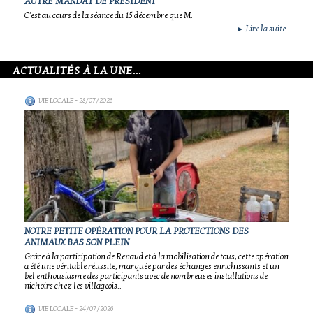
AUTRE MANDAT DE PRÉSIDENT
C'est au cours de la séance du 15 décembre que M.
Lire la suite
►
ACTUALITÉS À LA UNE...
VIE LOCALE
- 28/07/2026
NOTRE PETITE OPÉRATION POUR LA PROTECTIONS DES
ANIMAUX BAS SON PLEIN
Grâce à la participation de Renaud et à la mobilisation de tous, cette opération
a été une véritable réussite, marquée par des échanges enrichissants et un
bel enthousiasme des participants avec de nombreuses installations de
nichoirs chez les villageois..
VIE LOCALE
- 24/07/2026