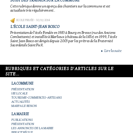
SUIVI DES TRAVAUX SUR LA COMMUNE
Cette rubrique donne un aperçu des chantiers sur la commune et est
actualisée très régulièrement..
ECOLE PRIVÉE
- 30/11/2014
L'ÉCOLE SAINT-JEAN BOSCO
Présentation de l'école Fondée en 1983 à Bourg en Bresse (rue des Anciens
Combattants) et installée à Marlieux (château de la Ville) en 1999, l'école
Saint Jean Bosco est dirigée depuis 2003 par les prêtres de la Fraternité
Sacerdotale Saint Pie X.
Lire la suite
►
RUBRIQUES ET CATÉGORIES D'ARTICLES SUR LE
SITE...
LA COMMUNE
PRÉSENTATION
VIE LOCALE
TOURISME-COMMERCES-ARTISANS
ACTUALITÉS
MARPA LE RENON
LA MAIRIE
PUBLICATIONS
PRÉSENTATION
LES ANNONCES DE LA MAIRIE
BIBLIOTHÈQUE