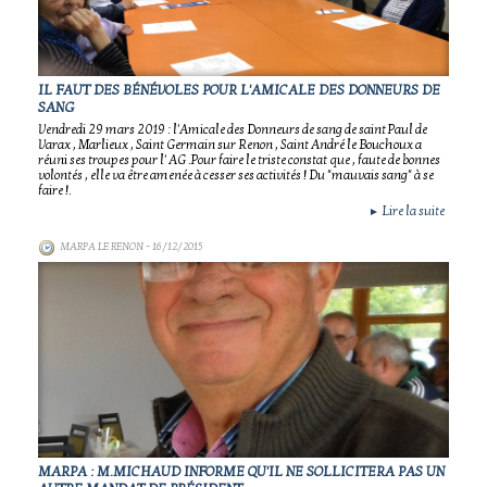
IL FAUT DES BÉNÉVOLES POUR L'AMICALE DES DONNEURS DE
SANG
Vendredi 29 mars 2019 : l'Amicale des Donneurs de sang de saint Paul de
Varax , Marlieux , Saint Germain sur Renon , Saint André le Bouchoux a
réuni ses troupes pour l' AG .Pour faire le triste constat que , faute de bonnes
volontés , elle va être amenée à cesser ses activités ! Du "mauvais sang" à se
faire !.
Lire la suite
►
MARPA LE RENON
- 16/12/2015
MARPA : M.MICHAUD INFORME QU'IL NE SOLLICITERA PAS UN