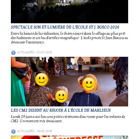
SPECTACLE SON ET LUMIÈRE DE L'ÉCOLE ST J. BOSCO 2026
Entre la beauté de la réalisation, le thème ancré dans le village au plus prêt
des habitants et un feu d'artifice magnifique : L'école privée St Jean Bosco a su
émouvoir l'assistance..
ACTUALITÉS
- 03/07/2026
LES CM2 DISENT AU REVOIR À L'ÉCOLE DE MARLIEUX
Lundi 29 juin a eut lieu une petite cérémonie d'au revoir pour les enfants de
CM2. Un moment très émouvant..
ACTUALITÉS
- 24/06/2026