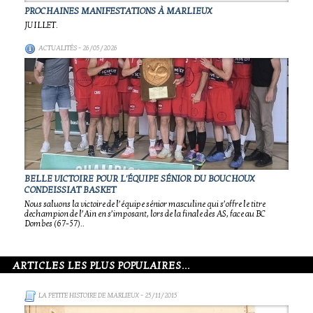
PROCHAINES MANIFESTATIONS À MARLIEUX
JUILLET.
ACTUALITÉS
- 26/05/2026
BELLE VICTOIRE POUR L'ÉQUIPE SÉNIOR DU BOUCHOUX
CONDEISSIAT BASKET
Nous saluons la victoire de l’équipe sénior masculine qui s’offre le titre
dechampion de l’Ain en s’imposant, lors de la finale des AS, face au BC
Dombes (67-57)..
ARTICLES LES PLUS POPULAIRES...
LA PETITE HISTOIRE DE MARLIEUX
- 25/11/2015