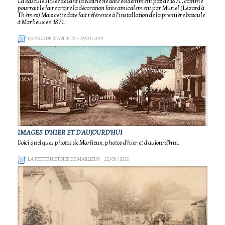
La bascule située devant la Mairie ne date évidemment pas de 1871 , comme
pourrait le faire croire la décoration faite amicalement par Muriel (Lézard'à
Thèmes) Mais cette date fait référence à l'installation de la première bascule
à Marlieux en 1871..
PHOTOS DE MARLIEUX
- 29/03/2019
IMAGES D'HIER ET D'AUJOURD'HUI
Voici quelques photos de Marlieux, photos d'hier et d'aujourd'hui.
LA PETITE HISTOIRE DE MARLIEUX
- 22/06/2012