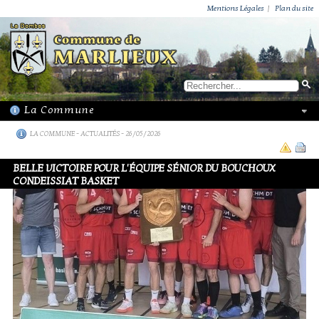
ACTUALITÉS
PUBLICATIONS
GROUPEMENT PAROISSIAL
ECOLE PRIVÉE
ACTION SOCIALE
PHOTOS DE MARLIEUX
/ VIE LOCALE
Mentions Légales
|
Plan du site
LA COMMUNE
-
ACTUALITÉS
- 26/05/2026
BELLE VICTOIRE POUR L'ÉQUIPE SÉNIOR DU BOUCHOUX
CONDEISSIAT BASKET