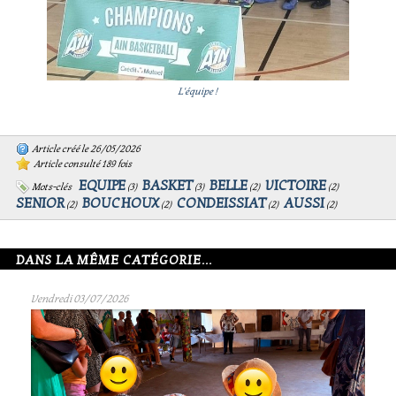
L'équipe !
Article créé le 26/05/2026
Article consulté 189 fois
EQUIPE
BASKET
BELLE
VICTOIRE
Mots-clés
(
3
)
(
3
)
(
2
)
(
2
)
SENIOR
BOUCHOUX
CONDEISSIAT
AUSSI
(
2
)
(
2
)
(
2
)
(
2
)
DANS LA MÊME CATÉGORIE...
Vendredi 03/07/2026