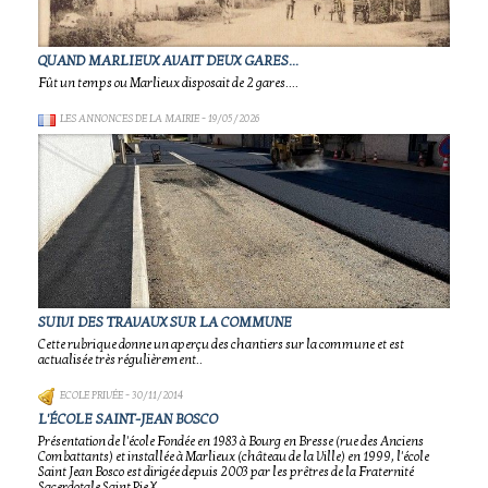
QUAND MARLIEUX AVAIT DEUX GARES...
Fût un temps ou Marlieux disposait de 2 gares....
LES ANNONCES DE LA MAIRIE
- 19/05/2026
SUIVI DES TRAVAUX SUR LA COMMUNE
Cette rubrique donne un aperçu des chantiers sur la commune et est
actualisée très régulièrement..
ECOLE PRIVÉE
- 30/11/2014
L'ÉCOLE SAINT-JEAN BOSCO
Présentation de l'école Fondée en 1983 à Bourg en Bresse (rue des Anciens
Combattants) et installée à Marlieux (château de la Ville) en 1999, l'école
Saint Jean Bosco est dirigée depuis 2003 par les prêtres de la Fraternité
Sacerdotale Saint Pie X.