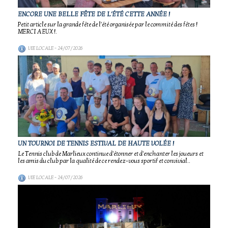
ENCORE UNE BELLE FÊTE DE L'ÉTÉ CETTE ANNÉE !
Petit article sur la grande fête de l'été organisée par le commité des fêtes !
MERCI A EUX !.
VIE LOCALE
- 24/07/2026
UN TOURNOI DE TENNIS ESTIVAL DE HAUTE VOLÉE !
Le Tennis club de Marlieux continue d'étonner et d'enchanter les joueurs et
les amis du club par la qualité de ce rendez-vous sportif et convivial..
VIE LOCALE
- 24/07/2026