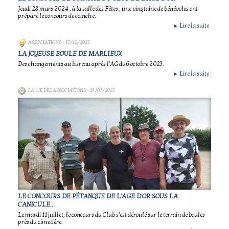
Jeudi 28 mars 2024 , à la salle des Fêtes , une vingtaine de bénévoles ont
préparé le concours de coinche.
Lire la suite
►
ASSOCIATIONS
- 17/10/2023
LA JOYEUSE BOULE DE MARLIEUX
Des changements au bureau après l'AG du6 octobre 2023.
Lire la suite
►
LA VIE DES ASSOCIATIONS
- 13/07/2023
LE CONCOURS DE PÉTANQUE DE L'AGE D'OR SOUS LA
CANICULE...
Le mardi 11 juillet, le concours du Club s'est déroulé sur le terrain de boules
près du cimetière.