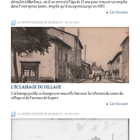
déroulée à Marlieux , où il est arrivé à l’âge de 15 ans pour trouver un emploi
dans l’entreprise Janin , emploi qu’il occupera jusqu’en 1985.
Lire la suite
►
LA PETITE HISTOIRE DE MARLIEUX
- 16/01/2010
L'ÉCLAIRAGE DU VILLAGE
L'éclairage public a changé une nouvelle fois avec la réfection du coeur du
village et de l'avenue de la gare.
Lire la suite
►
LA PETITE HISTOIRE DE MARLIEUX
- 16/09/2011