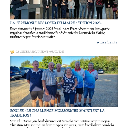
LA CÉRÉMONIE DES VOEUX DU MAIRE : ÉDITION 2023 !
En ce dimanche 8 janvier 2023 la salle des Fêtes récemment inaugurée
voyait se dérouler la traditionnelle cérémonie des Voeux de la Mairie,
malmenée par la crise sanitaire.
Lire la suite
►
LA VIE DES ASSOCIATIONS
- 03/09/2025
BOULES : LE CHALLENGE MOISSONNIER MAINTIENT LA
TRADITION !
Samedi 30 août , au boulodrome s'est tenue la compétition organisée par
Christine Moissonnier en hommage à son mari , avec la collaboration de la