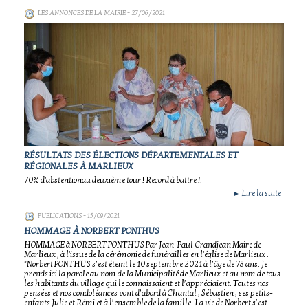
LES ANNONCES DE LA MAIRIE
- 27/06/2021
RÉSULTATS DES ÉLECTIONS DÉPARTEMENTALES ET
RÉGIONALES À MARLIEUX
70% d'abstentionau deuxième tour ! Record à battre !.
Lire la suite
►
PUBLICATIONS
- 15/09/2021
HOMMAGE À NORBERT PONTHUS
HOMMAGE à NORBERT PONTHUS Par Jean-Paul Grandjean Maire de
Marlieux , à l'issue de la cérémonie de funérailles en l'église de Marlieux .
"Norbert PONTHUS s’est éteint le 10 septembre 2021 à l’âge de 78 ans. Je
prends ici la parole au nom de la Municipalité de Marlieux et au nom de tous
les habitants du village qui le connaissaient et l’appréciaient. Toutes nos
pensées et nos condoléances vont d’abord à Chantal , Sébastien , ses petits-
enfants Julie et Rémi et à l’ensemble de la famille. La vie de Norbert s’est