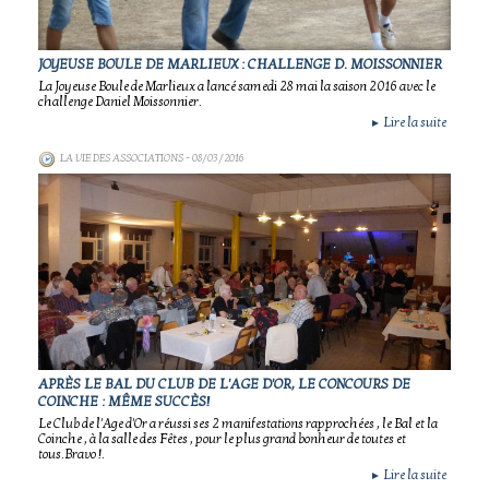
JOYEUSE BOULE DE MARLIEUX : CHALLENGE D. MOISSONNIER
La Joyeuse Boule de Marlieux a lancé samedi 28 mai la saison 2016 avec le
challenge Daniel Moissonnier.
Lire la suite
►
LA VIE DES ASSOCIATIONS
- 08/03/2016
APRÈS LE BAL DU CLUB DE L'AGE D'OR, LE CONCOURS DE
COINCHE : MÊME SUCCÈS!
Le Club de l'Age d'Or a réussi ses 2 manifestations rapprochées , le Bal et la
Coinche , à la salle des Fêtes , pour le plus grand bonheur de toutes et
tous.Bravo !.
Lire la suite
►