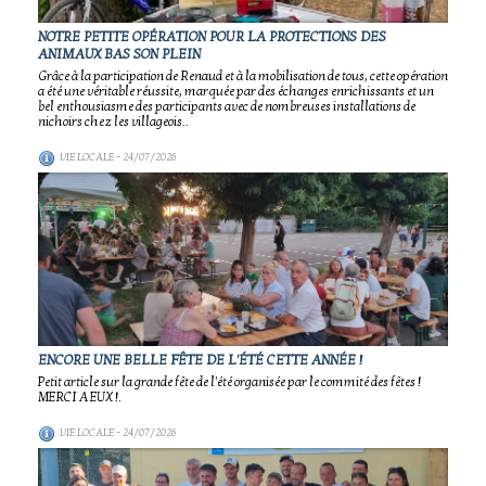
NOTRE PETITE OPÉRATION POUR LA PROTECTIONS DES
ANIMAUX BAS SON PLEIN
Grâce à la participation de Renaud et à la mobilisation de tous, cette opération
a été une véritable réussite, marquée par des échanges enrichissants et un
bel enthousiasme des participants avec de nombreuses installations de
nichoirs chez les villageois..
VIE LOCALE
- 24/07/2026
ENCORE UNE BELLE FÊTE DE L'ÉTÉ CETTE ANNÉE !
Petit article sur la grande fête de l'été organisée par le commité des fêtes !
MERCI A EUX !.
VIE LOCALE
- 24/07/2026