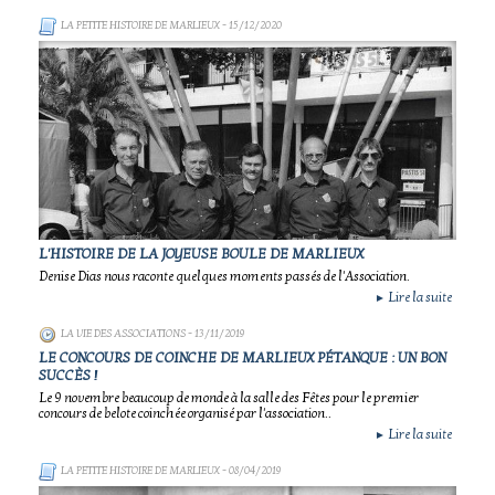
LA PETITE HISTOIRE DE MARLIEUX
- 15/12/2020
L'HISTOIRE DE LA JOYEUSE BOULE DE MARLIEUX
Denise Dias nous raconte quelques moments passés de l'Association.
Lire la suite
►
LA VIE DES ASSOCIATIONS
- 13/11/2019
LE CONCOURS DE COINCHE DE MARLIEUX PÉTANQUE : UN BON
SUCCÈS !
Le 9 novembre beaucoup de monde à la salle des Fêtes pour le premier
concours de belote coinchée organisé par l'association..
Lire la suite
►
LA PETITE HISTOIRE DE MARLIEUX
- 08/04/2019