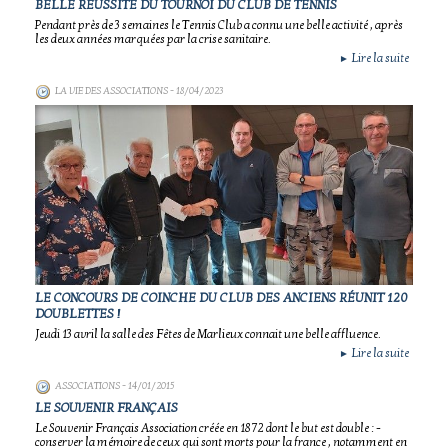
BELLE RÉUSSITE DU TOURNOI DU CLUB DE TENNIS
Pendant près de 3 semaines le Tennis Club a connu une belle activité , après
les deux années marquées par la crise sanitaire.
Lire la suite
►
LA VIE DES ASSOCIATIONS
- 18/04/2023
LE CONCOURS DE COINCHE DU CLUB DES ANCIENS RÉUNIT 120
DOUBLETTES !
Jeudi 13 avril la salle des Fêtes de Marlieux connait une belle affluence.
Lire la suite
►
ASSOCIATIONS
- 14/01/2015
LE SOUVENIR FRANÇAIS
Le Souvenir Français Association créée en 1872 dont le but est double : -
conserver la mémoire de ceux qui sont morts pour la france , notamment en