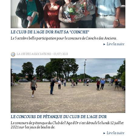
LE CLUB DE L'AGE D'OR FAIT SA "COINCHE"
Le 5 octobre belle participation pour le concours de Coinche des Anciens.
Lire la suite
►
LA VIE DES ASSOCIATIONS
- 13/07/2021
LE CONCOURS DE PÉTANQUE DU CLUB DE L'AGE D'OR
Le concours de pétanque du Club de l'Age d'Or s'est déroulé le lundi 12 juillet
2021 sur les jeux de boules de.
Lire la suite
►