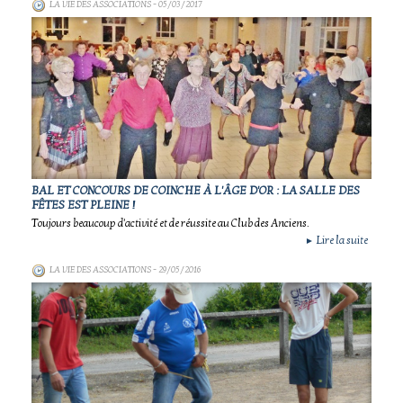
LA VIE DES ASSOCIATIONS
- 05/03/2017
BAL ET CONCOURS DE COINCHE À L'ÂGE D'OR : LA SALLE DES
FÊTES EST PLEINE !
Toujours beaucoup d'activité et de réussite au Club des Anciens.
Lire la suite
►
LA VIE DES ASSOCIATIONS
- 29/05/2016