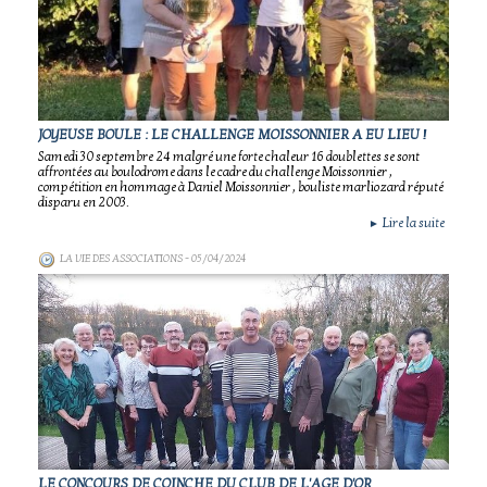
JOYEUSE BOULE : LE CHALLENGE MOISSONNIER A EU LIEU !
Samedi 30 septembre 24 malgré une forte chaleur 16 doublettes se sont
affrontées au boulodrome dans le cadre du challenge Moissonnier ,
compétition en hommage à Daniel Moissonnier , bouliste marliozard réputé
disparu en 2003.
Lire la suite
►
LA VIE DES ASSOCIATIONS
- 05/04/2024
LE CONCOURS DE COINCHE DU CLUB DE L'AGE D'OR