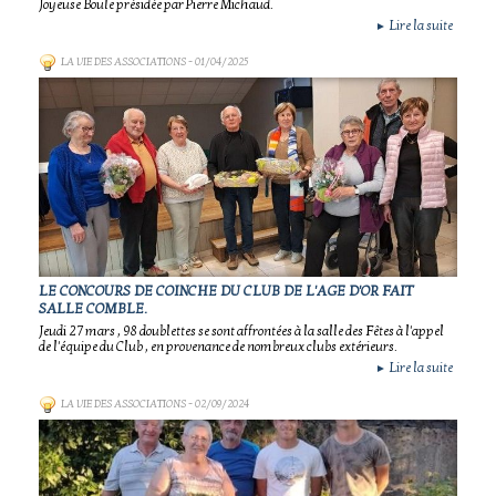
Joyeuse Boule présidée par Pierre Michaud.
Lire la suite
►
LA VIE DES ASSOCIATIONS
- 01/04/2025
LE CONCOURS DE COINCHE DU CLUB DE L'AGE D'OR FAIT
SALLE COMBLE.
Jeudi 27 mars , 98 doublettes se sont affrontées à la salle des Fêtes à l'appel
de l'équipe du Club , en provenance de nombreux clubs extérieurs.
Lire la suite
►
LA VIE DES ASSOCIATIONS
- 02/09/2024