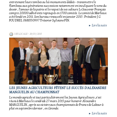
entretenant leurs tombes ou les monuments dédiés - transmettre le
flambeau aux générations successives notamment en inculquant le sens du
devoir , l'amour de la patrie et le respect de ses valeurs Le Souvenir Français
compte 20000 adhérents regroupés en 1700 comités. Le comité de Marlieux
a été fondé en 2011. Son bureau renouvelé en janvier 2015 : Président J G
POUDREL 0688330997 Trésorier Sylviane PIN.
Lire la suite
►
VIE LOCALE
- 29/03/2015
LES JEUNES AGRICULTEURS FÊTENT LE SUCCÈS D'ALEXANDRE
MANGUELIN AU CHAMPIONNAT
Le monde agricole et tout particulièrement les Jeunes Agriculteurs ,s'est
réuni à Marlieux le vendredi 27 mars 2015 pour honorer Alexandre
MANGUELIN , après sa victoire aux championnats de France de Labour à
plat en septembre dernier , en Gironde.
Lire la suite
►