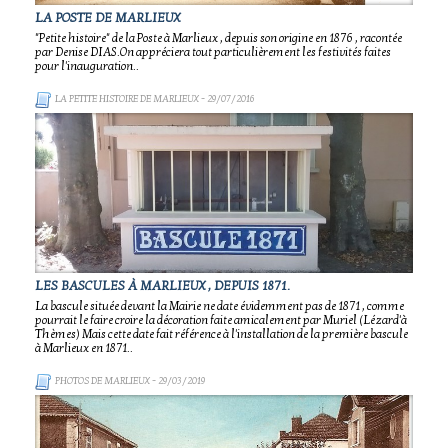
LA POSTE DE MARLIEUX
"Petite histoire" de la Poste à Marlieux , depuis son origine en 1876 , racontée
par Denise DIAS.On appréciera tout particulièrement les festivités faites
pour l'inauguration..
LA PETITE HISTOIRE DE MARLIEUX
- 29/07/2016
LES BASCULES À MARLIEUX , DEPUIS 1871.
La bascule située devant la Mairie ne date évidemment pas de 1871 , comme
pourrait le faire croire la décoration faite amicalement par Muriel (Lézard'à
Thèmes) Mais cette date fait référence à l'installation de la première bascule
à Marlieux en 1871..
PHOTOS DE MARLIEUX
- 29/03/2019