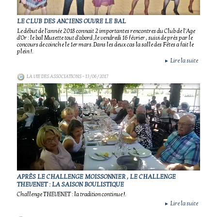
LE CLUB DES ANCIENS OUVRE LE BAL
Le début de l'année 2018 connait 2 importantes rencontres du Club de l'Age
d'Or : le bal Musette tout d'abord ,le vendredi 16 février , suivi de près par le
concours de coinche le 1er mars.Dans les deux cas la salle des Fêtes a fait le
plein !.
Lire la suite
►
LA VIE DES ASSOCIATIONS
- 13/06/2017
APRÈS LE CHALLENGE MOISSONNIER , LE CHALLENGE
THEVENET : LA SAISON BOULISTIQUE
Challenge THEVENET : la tradition continue !.
Lire la suite
►