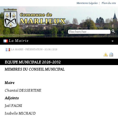
ACTUALITÉS
PUBLICATIONS
GROUPEMENT PAROISSIAL
ECOLE PRIVÉE
ACTION SOCIALE
PHOTOS DE MARLIEUX
/ VIE LOCALE
Mentions Légales
|
Plan du site
LA MAIRIE
-
PRÉSENTATION
- 10/06/2026
EQUIPE MUNICIPALE 2026-2032
MEMBRES DU CONSEIL MUNICIPAL
Maire
Chantal DESSERTINE
Adjoints
Joël FAGNI
Isabelle MICHAUD