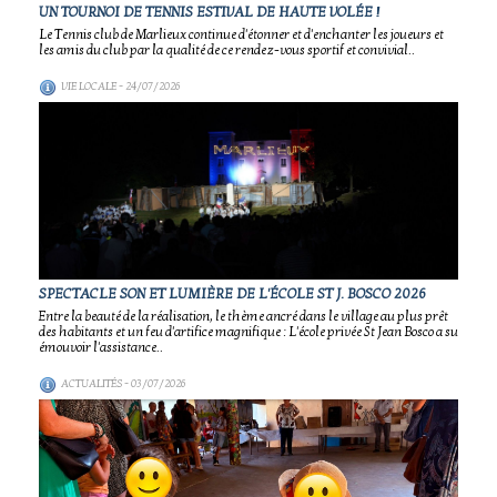
UN TOURNOI DE TENNIS ESTIVAL DE HAUTE VOLÉE !
Le Tennis club de Marlieux continue d'étonner et d'enchanter les joueurs et
les amis du club par la qualité de ce rendez-vous sportif et convivial..
VIE LOCALE
- 24/07/2026
SPECTACLE SON ET LUMIÈRE DE L'ÉCOLE ST J. BOSCO 2026
Entre la beauté de la réalisation, le thème ancré dans le village au plus prêt
des habitants et un feu d'artifice magnifique : L'école privée St Jean Bosco a su
émouvoir l'assistance..
ACTUALITÉS
- 03/07/2026