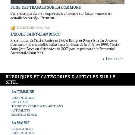
SUIVI DES TRAVAUX SUR LA COMMUNE
Cette rubrique donne un aperçu des chantiers sur la commune et est
actualisée très régulièrement..
ECOLE PRIVÉE
- 30/11/2014
L'ÉCOLE SAINT-JEAN BOSCO
Présentation de l'école Fondée en 1983 à Bourg en Bresse (rue des Anciens
Combattants) et installée à Marlieux (château de la Ville) en 1999, l'école
Saint Jean Bosco est dirigée depuis 2003 par les prêtres de la Fraternité
Sacerdotale Saint Pie X.
Lire la suite
►
RUBRIQUES ET CATÉGORIES D'ARTICLES SUR LE
SITE...
LA COMMUNE
PRÉSENTATION
VIE LOCALE
TOURISME-COMMERCES-ARTISANS
ACTUALITÉS
MARPA LE RENON
LA MAIRIE
PUBLICATIONS
PRÉSENTATION