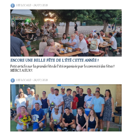
VIE LOCALE
- 24/07/2026
ENCORE UNE BELLE FÊTE DE L'ÉTÉ CETTE ANNÉE !
Petit article sur la grande fête de l'été organisée par le commité des fêtes !
MERCI A EUX !.
VIE LOCALE
- 24/07/2026