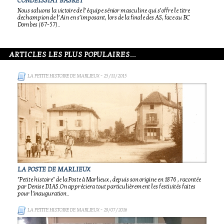
CONDEISSIAT BASKET
Nous saluons la victoire de l’équipe sénior masculine qui s’offre le titre
dechampion de l’Ain en s’imposant, lors de la finale des AS, face au BC
Dombes (67-57)..
ARTICLES LES PLUS POPULAIRES...
LA PETITE HISTOIRE DE MARLIEUX
- 25/11/2015
LA POSTE DE MARLIEUX
"Petite histoire" de la Poste à Marlieux , depuis son origine en 1876 , racontée
par Denise DIAS.On appréciera tout particulièrement les festivités faites
pour l'inauguration..
LA PETITE HISTOIRE DE MARLIEUX
- 29/07/2016