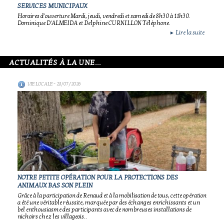
SERVICES MUNICIPAUX
Horaires d’ouverture Mardi, jeudi, vendredi et samedi de 8h30 à 11h30.
Dominique D'ALMEIDA et Delphine CURNILLON Téléphone.
Lire la suite
►
ACTUALITÉS À LA UNE...
VIE LOCALE
- 28/07/2026
NOTRE PETITE OPÉRATION POUR LA PROTECTIONS DES
ANIMAUX BAS SON PLEIN
Grâce à la participation de Renaud et à la mobilisation de tous, cette opération
a été une véritable réussite, marquée par des échanges enrichissants et un
bel enthousiasme des participants avec de nombreuses installations de
nichoirs chez les villageois..