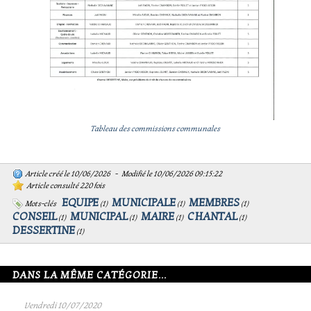
Tableau des commissions communales
Article créé le 10/06/2026 - Modifié le 10/06/2026 09:15:22
Article consulté 220 fois
EQUIPE
MUNICIPALE
MEMBRES
Mots-clés
(
1
)
(
1
)
(
1
)
CONSEIL
MUNICIPAL
MAIRE
CHANTAL
(
1
)
(
1
)
(
1
)
(
1
)
DESSERTINE
(
1
)
DANS LA MÊME CATÉGORIE...
Vendredi 10/07/2020