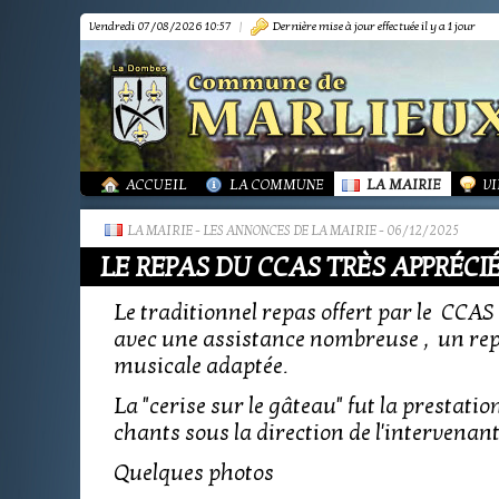
Vendredi 07/08/2026 10:57
|
Dernière mise à jour effectuée il y a 1 jour
PRÉSENTATION
PRÉSENTATION
DÉMARCHES FORMA
IN
TOURISME-COMMERCES-ARTISANS
BIBLIOTHÈQUE
OR
MARPA LE RENON
PLAN LOCAL URBAN
AS
VIE LOCALE
LES ANNONCES DE 
LA
ACTUALITÉS
PUBLICATIONS
GR
ACCUEIL
LA COMMUNE
LA MAIRIE
VI
LA MAIRIE
-
LES ANNONCES DE LA MAIRIE
- 06/12/2025
LE REPAS DU CCAS TRÈS APPRÉCIÉ
Le traditionnel repas offert par le CCAS
avec une assistance nombreuse , un rep
musicale adaptée.
La "cerise sur le gâteau" fut la prestati
chants sous la direction de l'intervenant 
Quelques photos