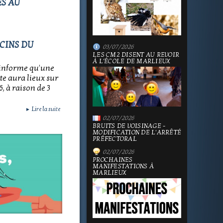
ES AU
CINS DU
03/07/2026
LES CM2 DISENT AU REVOIR
À L'ÉCOLE DE MARLIEUX
informe qu'une
e aura lieux sur
, à raison de 3
Lire la suite
►
02/07/2026
BRUITS DE VOISINAGE -
MODIFICATION DE L'ARRÊTÉ
PRÉFECTORAL
02/07/2026
PROCHAINES
MANIFESTATIONS À
MARLIEUX