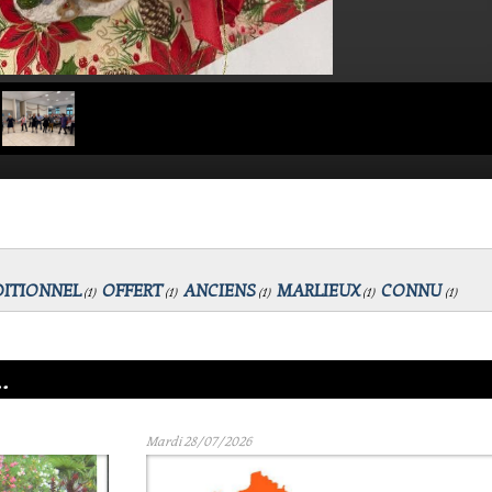
DITIONNEL
OFFERT
ANCIENS
MARLIEUX
CONNU
(
1
)
(
1
)
(
1
)
(
1
)
(
1
)
.
Mardi 28/07/2026