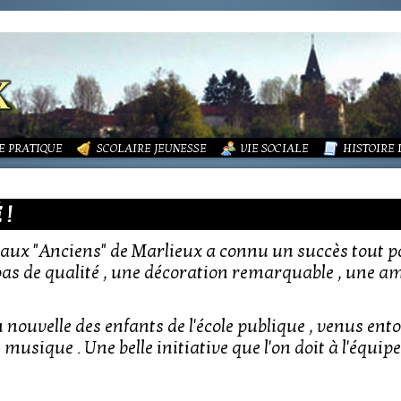
LITÉS
FORMATIONS
DURES MÉNAGÈRES ET ASSAINISSEMENT
ISME (PLU)
SOCIATIONS
ECOLE PUBLIQUE - INFORMATIONS
LA MAIRIE
 VIE DES ASSOCIATIONS
PÔLE ENFANCE
LA PETITE
OUPEMENT PAROISSIAL
ECOLE PRIVÉE
ACTION SOCIALE
PHOTOS D
E PRATIQUE
SCOLAIRE JEUNESSE
VIE SOCIALE
HISTOIRE
 !
 aux "Anciens" de Marlieux a connu un succès tout pa
as de qualité , une décoration remarquable , une a
on nouvelle des enfants de l'école publique , venus en
musique . Une belle initiative que l'on doit à l'équip