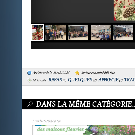
Article créé le 06/12/2025
Article consulté 663 fois
REPAS
QUELQUES
APPRECIE
TRA
Mots-clés
(
3
)
(
2
)
(
1
)
DANS LA MÊME CATÉGORIE..
Lundi 03/08/2026