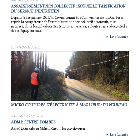
Mardi 17/01/2023
ASSAINISSEMENT NON COLLECTIF : NOUVELLE TARIFICATION
DU SERVICE D'ENTRETIEN
Depuis le 1er janvier 2017 la Communauté de Communes de la Dombes a
repris la compétence de l'assainissement non collectif et fournit, aux
usagers, dans le cadre de cette structure, un service d'entretien et de contrôle
de ces équipements.
Lire la suite
►
Lundi 04/10/2021
MICRO-COUPURES D'ÉLECTRICITÉ À MARLIEUX : DU NOUVEAU
Samedi 12/09/2020
ADMR CENTRE DOMBES
Aide à Domicile en Milieu Rural : les coordonnées.
Lire la suite
►