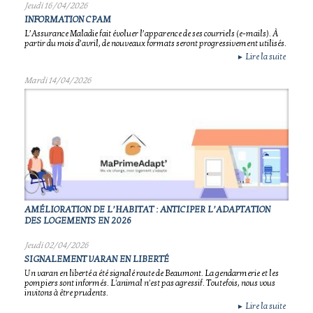
Jeudi 16/04/2026
INFORMATION CPAM
L’Assurance Maladie fait évoluer l’apparence de ses courriels (e-mails). À
partir du mois d’avril, de nouveaux formats seront progressivement utilisés.
Lire la suite
►
Mardi 14/04/2026
AMÉLIORATION DE L’HABITAT : ANTICIPER L’ADAPTATION
DES LOGEMENTS EN 2026
Jeudi 02/04/2026
SIGNALEMENT VARAN EN LIBERTÉ
Un varan en liberté a été signalé route de Beaumont. La gendarmerie et les
pompiers sont informés. L'animal n'est pas agressif. Toutefois, nous vous
invitons à être prudents.
Lire la suite
►