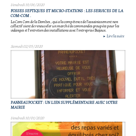
Vendredi 19/06/2020
FOSSES SEPTIQUES ET MICRO-STATIONS : LES SERVICES DE LA
COM-COM .
La Com Com de la Dombes , qui a la compétence de l'assainissement non
collectif vient de renouveler un marché de commandes groupées pour les
vidanges et l'entretien des installations avec l'entreprise Biajoux.
Lire la suite
►
Samedi 02/05/2020
PANNEAUPOCKET : UN LIEN SUPPLÉMENTAIRE AVEC VOTRE
MAIRIE
Vendredi 10/01/2020