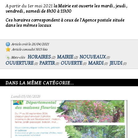
A partir du 1er mai 2021
la Mairie est ouverte les mardi , jeudi ,
vendredi , samedi de 8h30 à 11h30
Ces horaires correspondent à ceux de l'Agence postale située
dans les mêmes locaux
Article créé le 26/04/2021
Article consulté 5613 fois
HORAIRES
MAIRIE
NOUVEAUX
Mots-clés
(
2
)
(
2
)
(
1
)
OUVERTURE
PARTIR
OUVERTE
MARDI
JEUDI
(
1
)
(
1
)
(
1
)
(
1
)
(
1
)
DANS LA MÊME CATÉGORIE...
Lundi 03/08/2026