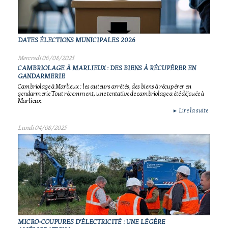
DATES ÉLECTIONS MUNICIPALES 2026
Mercredi 06/08/2025
CAMBRIOLAGE À MARLIEUX : DES BIENS À RÉCUPÉRER EN
GANDARMERIE
Cambriolage à Marlieux : les auteurs arrêtés, des biens à récupérer en
gendarmerie Tout récemment, une tentative de cambriolage a été déjouée à
Marlieux.
Lire la suite
►
Lundi 04/08/2025
MICRO-COUPURES D'ÉLECTRICITÉ : UNE LÉGÈRE