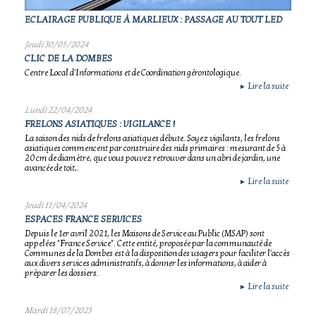
ECLAIRAGE PUBLIQUE À MARLIEUX : PASSAGE AU TOUT LED
Jeudi 30/05/2024
CLIC DE LA DOMBES
Centre Local d'Informations et de Coordination gérontologique.
Lire la suite
►
Lundi 22/04/2024
FRELONS ASIATIQUES : VIGILANCE !
La saison des nids de frelons asiatiques débute. Soyez vigilants, les frelons
asiatiques commencent par construire des nids primaires : mesurant de 5 à
20 cm de diamètre, que vous pouvez retrouver dans un abri de jardin, une
avancée de toit,.
Lire la suite
►
Jeudi 11/04/2024
ESPACES FRANCE SERVICES
Depuis le 1er avril 2021, les Maisons de Service au Public (MSAP) sont
appelées "France Service". Cette entité, proposée par la communauté de
Communes de la Dombes est à la disposition des usagers pour faciliter l'accès
aux divers services administratifs, à donner les informations, à aider à
préparer les dossiers.
Lire la suite
►
Mardi 18/07/2023