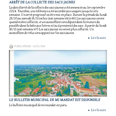
ARRÊT DE LA COLLECTE DES SACS JAUNES
La date d'arrêt de la collecte des sacs jaunes a été annoncée au 1er septembre
2024. Toutefois, une tolérance a été accordée aux usagers jusqu'à cette
semaine. Un arrêt progressif va être mis en place. Durant la période du lundi
28/10 au samedi 16/11 inclus (soit semaine 44 à 46) Les sacs jaunes seront
quand même collectés, et un autocollant sera déposé dans la mesure du
possible dans la boîte aux lettres et/ou à proximité des sacs. A partir du lundi
18/11 (soit semaine 47) Les sacs jaunes ne seront plus collectés. Un
autocollant de refus sera apposé sur les sacs jaunes.
Lire la suite
►
PUBLICATIONS
- 12/03/2018
LE BULLETIN MUNICIPAL DE MI MANDAT EST DISPONIBLE
Le bulletin municipal de mi mandat est paru.
Lire la suite
►