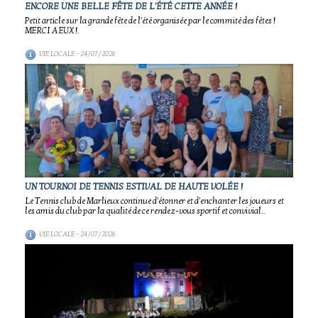
ENCORE UNE BELLE FÊTE DE L'ÉTÉ CETTE ANNÉE !
Petit article sur la grande fête de l'été organisée par le commité des fêtes !
MERCI A EUX !.
VIE LOCALE
- 24/07/2026
UN TOURNOI DE TENNIS ESTIVAL DE HAUTE VOLÉE !
Le Tennis club de Marlieux continue d'étonner et d'enchanter les joueurs et
les amis du club par la qualité de ce rendez-vous sportif et convivial..
VIE LOCALE
- 24/07/2026