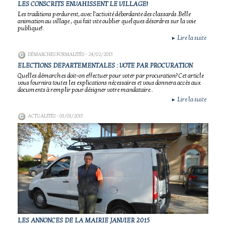
LES CONSCRITS ENVAHISSENT LE VILLAGE!
Les traditions perdurent, avec l'activité débordante des classards.Belle
animation au village , qui fait vite oublier quelques désordres sur la voie
publique!.
Lire la suite
►
DÉMARCHES FORMALITÉS
- 24/02/2015
ELECTIONS DEPARTEMENTALES : VOTE PAR PROCURATION
Quelles démarches doit-on effectuer pour voter par procuration? Cet article
vous fournira toutes les explications nécessaires et vous donnera accès aux
documents à remplir pour désigner votre mandataire..
Lire la suite
►
ACTUALITÉS
- 01/01/2015
LES ANNONCES DE LA MAIRIE JANVIER 2015