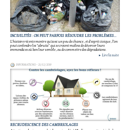
INCIVILITÉS : ON PEUT PARFOIS RÉSOUDRE LES PROBLÈMES...
L'histoire récente montre qu'avec un peu de chance , et d'esprit civique , l'on
peut confondre les "abrutis" qui se croient malins de déverser leurs
immondices où bon leur semble , ou de commettre des dégradations.
Lire la suite
►
INFORMATIONS
- 21/12/2019
RECRUDESCENCE DES CAMBRIOLAGES