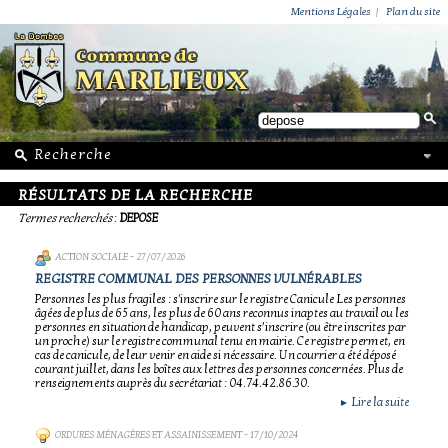
ACTUALITÉS
PUBLICATIONS
GROUPEMENT PAROISSIAL
ECOLE PRIVÉE
ACTION SOCIALE
PHOTOS DE MARLIEUX
/ VIE LOCALE
Mentions Légales
|
Plan du site
RÉSULTATS DE LA RECHERCHE
Termes recherchés
:
DEPOSE
ACTION SOCIALE
- 27/07/2026
REGISTRE COMMUNAL DES PERSONNES VULNÉRABLES
Personnes les plus fragiles : s'inscrire sur le registre Canicule Les personnes
âgées de plus de 65 ans, les plus de 60 ans reconnus inaptes au travail ou les
personnes en situation de handicap, peuvent s’inscrire (ou être inscrites par
un proche) sur le registre communal tenu en mairie. Ce registre permet, en
cas de canicule, de leur venir en aide si nécessaire. Un courrier a été déposé
courant juillet, dans les boîtes aux lettres des personnes concernées. Plus de
renseignements auprès du secrétariat : 04.74.42.86.30.
Lire la suite
►
ORDURES MÉNAGÈRES ET ASSAINISSEMENT
- 17/10/2024