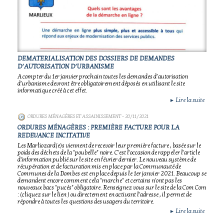
DEMATERIALISATION DES DOSSIERS DE DEMANDES
D’AUTORISATION D’URBANISME
A compter du 1er janvier prochain toutes les demandes d’autorisation
d’urbanisme devront être obligatoirement déposés en utilisant le site
informatique créé à cet effet.
Lire la suite
►
ORDURES MÉNAGÈRES ET ASSAINISSEMENT
- 20/11/2021
ORDURES MÉNAGÈRES : PREMIÈRE FACTURE POUR LA
REDEVANCE INCITATIVE
Les Marliozard(e)s viennent de recevoir leur première facture , basée sur le
poids des déchets de la "poubelle" noire. C'est l'occasion de rappeler l'article
d'information publié sur le site en février dernier. Le nouveau système de
récupération et de facturation mis en place par la Communauté de
Communes de la Dombes est en place depuis le 1er janvier 2021. Beaucoup se
demandent encore comment cela "marche" et certains n'ont pas les
nouveaux bacs "pucés" obligatoire. Renseignez vous sur le site de la Com Com
: (cliquez sur le lien ) ou directement en activant l'adresse , il permet de
répondre à toutes les questions des usagers du territoire.
Lire la suite
►