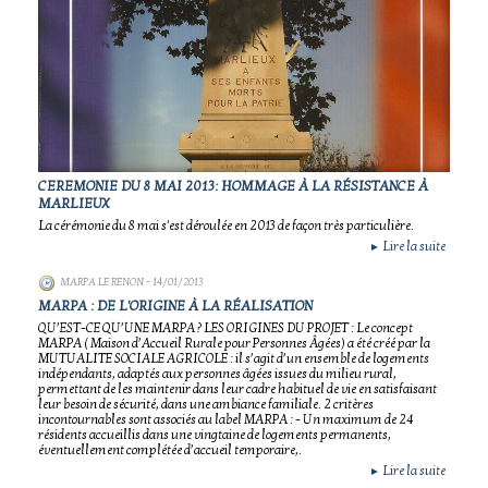
CEREMONIE DU 8 MAI 2013: HOMMAGE À LA RÉSISTANCE À
MARLIEUX
La cérémonie du 8 mai s'est déroulée en 2013 de façon très particulière.
Lire la suite
►
MARPA LE RENON
- 14/01/2013
MARPA : DE L'ORIGINE À LA RÉALISATION
QU’EST-CE QU’UNE MARPA ? LES ORIGINES DU PROJET : Le concept
MARPA ( Maison d’Accueil Rurale pour Personnes Âgées) a été créé par la
MUTUALITE SOCIALE AGRICOLE : il s’agit d’un ensemble de logements
indépendants, adaptés aux personnes âgées issues du milieu rural,
permettant de les maintenir dans leur cadre habituel de vie en satisfaisant
leur besoin de sécurité, dans une ambiance familiale. 2 critères
incontournables sont associés au label MARPA : - Un maximum de 24
résidents accueillis dans une vingtaine de logements permanents,
éventuellement complétée d’accueil temporaire,.
Lire la suite
►