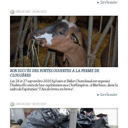
Lire la suite
►
VIE LOCALE
- 30/09/2020
BON SUCCÈS DES PORTES OUVERTES À LA FERME DE
CLOUGÈRES
Les 26 et 27 septembre 2020 Sylvain et Didier Chambaud ont organisé
l'habituelle visite de leur exploitation aux Chaffangères , à Marlieux , dans le
cadre de l'opération " l'Ain de ferme en ferme".
Lire la suite
►
VIE LOCALE
- 14/01/2020