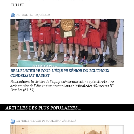
JUILLET.
ACTUALITÉS
- 26/05/2026
BELLE VICTOIRE POUR L'ÉQUIPE SÉNIOR DU BOUCHOUX
CONDEISSIAT BASKET
Nous saluons la victoire de l’équipe sénior masculine qui s’offre le titre
dechampion de l’Ain en s’imposant, lors de la finale des AS, face au BC
Dombes (67-57)..
ARTICLES LES PLUS POPULAIRES...
LA PETITE HISTOIRE DE MARLIEUX
- 25/11/2015