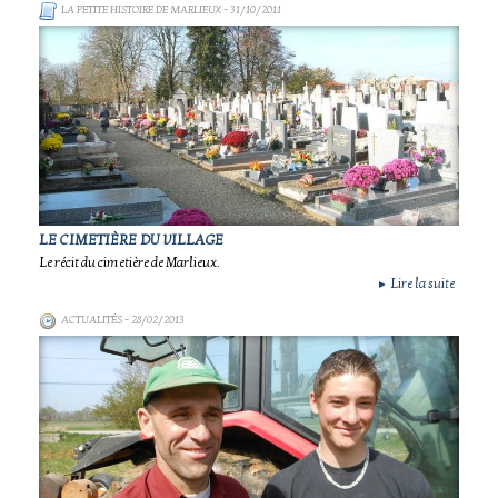
LA PETITE HISTOIRE DE MARLIEUX
- 31/10/2011
LE CIMETIÈRE DU VILLAGE
Le récit du cimetière de Marlieux.
Lire la suite
►
ACTUALITÉS
- 28/02/2013