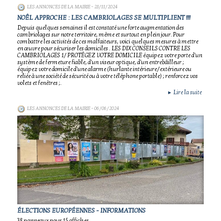
LES ANNONCES DE LA MAIRIE
- 28/11/2024
NOÊL APPROCHE : LES CAMBRIOLAGES SE MULTIPLIENT !!!
Depuis quelques semaines il est constaté une forte augmentation des
cambriolages sur notre territoire, même et surtout en plein jour. Pour
combattre les activités de ces malfaiteurs, voici quelques mesures à mettre
en œuvre pour sécuriser les domiciles . LES DIX CONSEILS CONTRE LES
CAMBRIOLAGES 1/ PROTÉGEZ VOTRE DOMICILE équipez votre porte d'un
système de fermeture fiable, d'un viseur optique, d'un entrebâilleur ;
équipez votre domicile d'une alarme (hurlante intérieure/extérieure ou
reliée à une société de sécurité ou à votre téléphone portable) ; renforcez vos
volets et fenêtres ;.
Lire la suite
►
LES ANNONCES DE LA MAIRIE
- 06/06/2024
ÉLECTIONS EUROPÉENNES - INFORMATIONS
38 panneaux pour 15 affiches.