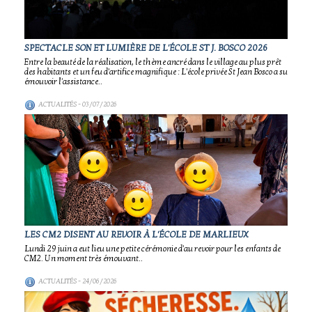
SPECTACLE SON ET LUMIÈRE DE L'ÉCOLE ST J. BOSCO 2026
Entre la beauté de la réalisation, le thème ancré dans le village au plus prêt
des habitants et un feu d'artifice magnifique : L'école privée St Jean Bosco a su
émouvoir l'assistance..
ACTUALITÉS
- 03/07/2026
LES CM2 DISENT AU REVOIR À L'ÉCOLE DE MARLIEUX
Lundi 29 juin a eut lieu une petite cérémonie d'au revoir pour les enfants de
CM2. Un moment très émouvant..
ACTUALITÉS
- 24/06/2026