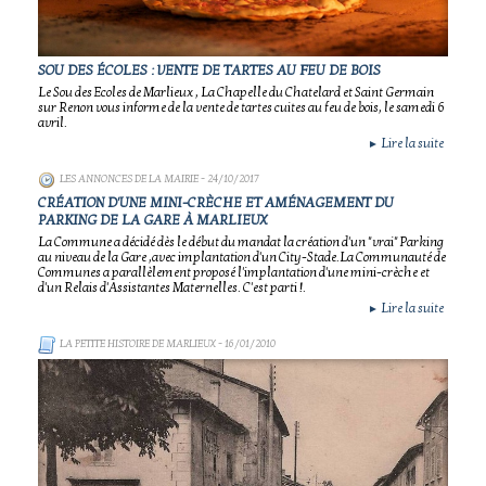
SOU DES ÉCOLES : VENTE DE TARTES AU FEU DE BOIS
Le Sou des Ecoles de Marlieux , La Chapelle du Chatelard et Saint Germain
sur Renon vous informe de la vente de tartes cuites au feu de bois, le samedi 6
avril.
Lire la suite
►
LES ANNONCES DE LA MAIRIE
- 24/10/2017
CRÉATION D'UNE MINI-CRÈCHE ET AMÉNAGEMENT DU
PARKING DE LA GARE À MARLIEUX
La Commune a décidé dès le début du mandat la création d'un "vrai" Parking
au niveau de la Gare ,avec implantation d'un City-Stade.La Communauté de
Communes a parallèlement proposé l'implantation d'une mini-crèche et
d'un Relais d'Assistantes Maternelles. C'est parti !.
Lire la suite
►
LA PETITE HISTOIRE DE MARLIEUX
- 16/01/2010