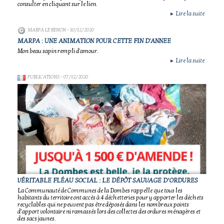
consulter en cliquant sur le lien.
Lire la suite
►
MARPA LE RENON
- 10/12/2020
MARPA : UNE ANIMATION POUR CETTE FIN D'ANNEE
Mon beau sapin rempli d'amour.
Lire la suite
►
PUBLICATIONS
- 07/12/2020
VÉRITABLE FLÉAU SOCIAL : LE DÉPÔT SAUVAGE D’ORDURES
La Communauté de Communes de la Dombes rappelle que tous les
habitants du territoire ont accès à 4 déchetteries pour y apporter les déchets
recyclables qui ne peuvent pas être déposés dans les nombreux points
d’apport volontaire ni ramassés lors des collectes des ordures ménagères et
des sacs jaunes.