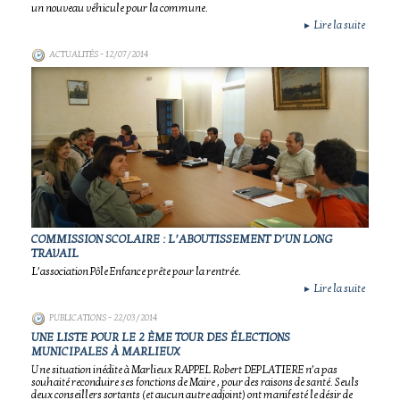
un nouveau véhicule pour la commune.
Lire la suite
►
ACTUALITÉS
- 12/07/2014
COMMISSION SCOLAIRE : L’ABOUTISSEMENT D’UN LONG
TRAVAIL
L’association Pôle Enfance prête pour la rentrée.
Lire la suite
►
PUBLICATIONS
- 22/03/2014
UNE LISTE POUR LE 2 ÈME TOUR DES ÉLECTIONS
MUNICIPALES À MARLIEUX
Une situation inédite à Marlieux RAPPEL Robert DEPLATIERE n’a pas
souhaité reconduire ses fonctions de Maire , pour des raisons de santé. Seuls
deux conseillers sortants (et aucun autre adjoint) ont manifesté le désir de