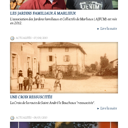
LES JARDINS FAMILIAUX À MARLIEUX
L'association des Jardins familiaux et Collectifs de Marlieux ( AJFCM) est née
en 2012.
Lire la suite
►
ACTUALITÉS
- 07/04/2013
UNE CROIX RESSUSCITÉE
La Croix de la route de Saint André le Bouchoux "ressuscitée".
Lire la suite
►
ACTUALITÉS
- 09/05/2013