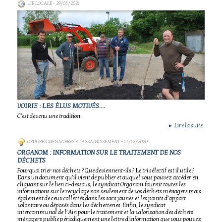
VIE LOCALE
- 29/05/2021
VOIRIE : LES ÉLUS MOTIVÉS....
C'est devenu une tradition.
Lire la suite
►
ORDURES MÉNAGÈRES ET ASSAINISSEMENT
- 17/12/2020
ORGANOM : INFORMATION SUR LE TRAITEMENT DE NOS
DÉCHETS
Pourquoi trier nos déchets ? Que deviennent-ils ? Le tri sélectif est il utile ?
Dans un document qu’il vient de publier et auquel vous pouvez accéder en
cliquant sur le lien ci-dessous, le syndicat Organom fournit toutes les
informations sur le recyclage non seulement de vos déchets ménagers mais
également de ceux collectés dans les sacs jaunes et les points d’apport
volontaire ou déposés dans les déchetteries. Enfin, le syndicat
intercommunal de l’Ain pour le traitement et la valorisation des déchets
ménagers publie périodiquement une lettre d'information que vous pouvez