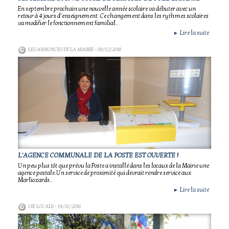
En septembre prochain une nouvelle année scolaire va débuter avec un
retour à 4 jours d’enseignement. Ce changement dans les rythmes scolaires
va modifier le fonctionnement familial..
Lire la suite
►
LES ANNONCES DE LA MAIRIE
- 08/12/2016
L'AGENCE COMMUNALE DE LA POSTE EST OUVERTE !
Un peu plus tôt que prévu la Poste a installé dans les locaux de la Mairie une
agence postale.Un service de proximité qui devrait rendre service aux
Marliozards..
Lire la suite
►
VIE LOCALE
- 14/11/2016