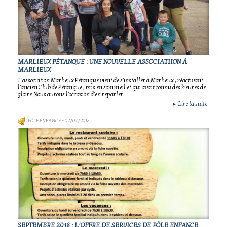
MARLIEUX PÉTANQUE : UNE NOUVELLE ASSOCIATIION À
MARLIEUX
L'association Marlieux Pétanque vient de s'installer à Marlieux , réactivant
l'ancien Club de Pétanque , mis en sommeil et qui avait connu des heures de
gloire.Nous aurons l'occasion d'en reparler..
Lire la suite
►
PÔLE ENFANCE
- 02/07/2018
SEPTEMBRE 2018 : L’OFFRE DE SERVICES DE PÔLE ENFANCE