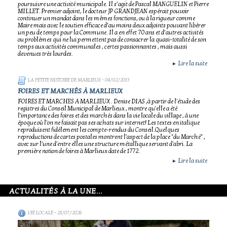
poursuivre une activité municipale. Il s’agit de Pascal MANGUELIN et Pierre
MILLET. Premier adjoint, le docteur JP GRANDJEAN espérait pouvoir
continuer un mandat dans les mêmes fonctions, ou à la rigueur comme
Maire mais avec le soutien efficace d’au moins deux adjoints pouvant libérer
un peu de temps pour la Commune. Il a en effet 70 ans et d’autres activités
ou problèmes qui ne lui permettent pas de consacrer la quasi-totalité de son
temps aux activités communales , certes passionnantes , mais aussi
devenues très lourdes.
Lire la suite
►
LA PETITE HISTOIRE DE MARLIEUX
- 04/02/2013
FOIRES ET MARCHÉS À MARLIEUX
FOIRES ET MARCHES A MARLIEUX . Denise DIAS ,à partir de l'étude des
registres du Conseil Municipal de Marlieux , montre qu'elle a été
l'importance des foires et des marchés dans la vie locale du village , à une
époque où l'on ne faisait pas ses achats sur internet! Les textes en italique
reproduisent fidèlement les compte-rendus du Conseil.Quelques
reproductions de cartes postales montrent l'aspect de la place "du Marché" ,
avec sur l'une d'entre elles une structure métallique servant d'abri. La
première notion de foires à Marlieux date de 1772.
Lire la suite
►
ACTUALITÉS À LA UNE...
VIE LOCALE
- 28/07/2026