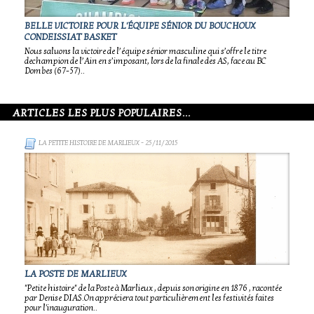
BELLE VICTOIRE POUR L'ÉQUIPE SÉNIOR DU BOUCHOUX
CONDEISSIAT BASKET
Nous saluons la victoire de l’équipe sénior masculine qui s’offre le titre
dechampion de l’Ain en s’imposant, lors de la finale des AS, face au BC
Dombes (67-57)..
ARTICLES LES PLUS POPULAIRES...
LA PETITE HISTOIRE DE MARLIEUX
- 25/11/2015
LA POSTE DE MARLIEUX
"Petite histoire" de la Poste à Marlieux , depuis son origine en 1876 , racontée
par Denise DIAS.On appréciera tout particulièrement les festivités faites
pour l'inauguration..