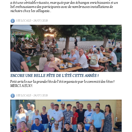
a été une véritable réussite, marquée par des échanges enrichissants et un
bel enthousiasme des participants avec de nombreuses installations de
nichoirs chez les villageois..
VIE LOCALE
- 24/07/2026
ENCORE UNE BELLE FÊTE DE L'ÉTÉ CETTE ANNÉE !
Petit article sur la grande fête de l'été organisée par le commité des fêtes !
MERCI A EUX !.
VIE LOCALE
- 24/07/2026