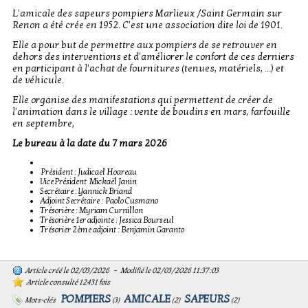
L'amicale des sapeurs pompiers Marlieux /Saint Germain sur
Renon a été crée en 1952. C'est une association dite loi de 1901.
Elle a pour but de permettre aux pompiers de se retrouver en
dehors des interventions et d'améliorer le confort de ces derniers
en participant à l'achat de fournitures (tenues, matériels, ...) et
de véhicule.
Elle organise des manifestations qui permettent de créer de
l'animation dans le village : vente de boudins en mars, farfouille
en septembre,
Le bureau à la date du 7 mars 2026
Président : Judicael Hoareau
Vice Président Mickaël Janin
Secrétaire : Yannick Briand
Adjoint Secrétaire : Paolo Cusmano
Trésorière : Myriam Curnillon
Trésorière 1er adjointe : Jessica Bourseul
Trésorier 2ème adjoint : Benjamin Garanto
Article créé le 02/03/2026 - Modifié le 02/03/2026 11:37:03
Article consulté 12431 fois
POMPIERS
AMICALE
SAPEURS
Mots-clés
(
3
)
(
2
)
(
2
)