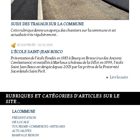
SUIVI DES TRAVAUX SUR LA COMMUNE
Cette rubrique donne un aperçu des chantiers sur la commune et est
actualisée très régulièrement..
ECOLE PRIVÉE
- 30/11/2014
L'ÉCOLE SAINT-JEAN BOSCO
Présentation de l'école Fondée en 1983 à Bourg en Bresse (rue des Anciens
Combattants) et installée à Marlieux (château de la Ville) en 1999, l'école
Saint Jean Bosco est dirigée depuis 2003 par les prêtres de la Fraternité
Sacerdotale Saint Pie X.
Lire la suite
►
RUBRIQUES ET CATÉGORIES D'ARTICLES SUR LE
SITE...
LA COMMUNE
PRÉSENTATION
VIE LOCALE
TOURISME-COMMERCES-ARTISANS
ACTUALITÉS
MARPA LE RENON