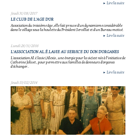
Lire la suite
►
Jeudi 31/08/2017
LE CLUB DE L'AGE D'OR
Association du troisième âge ,elle fait preuve d'un dynamisme considérable
dans le village sous la houlette du Président Servillat et d'un Bureau motivé.
Lire la suite
►
Lundi 28/11/2016
L'ASSOCIATION AL.É.LAVIE AU SERVICE DU DON D'ORGANES
L'association Al.é.lavie (Alexis , une énergie pour la vie)est née à l’initiative de
Catherine Jolivet , pour permettre aux familles de donneurs d'organes
d'échanger..
Lire la suite
►
Jeudi 13/02/2014