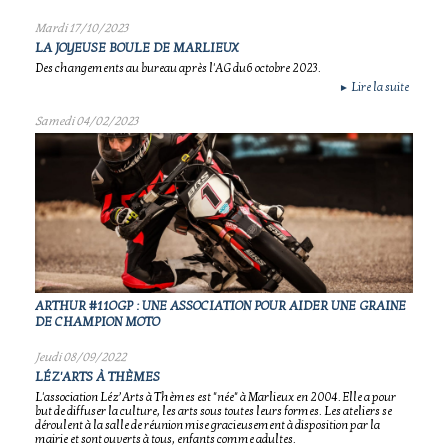
Mardi 17/10/2023
LA JOYEUSE BOULE DE MARLIEUX
Des changements au bureau après l'AG du6 octobre 2023.
Lire la suite
►
Samedi 04/02/2023
ARTHUR #11OGP : UNE ASSOCIATION POUR AIDER UNE GRAINE
DE CHAMPION MOTO
Jeudi 08/09/2022
LÉZ'ARTS À THÈMES
L'association Léz’Arts à Thèmes est "née" à Marlieux en 2004. Elle a pour
but de diffuser la culture, les arts sous toutes leurs formes. Les ateliers se
déroulent à la salle de réunion mise gracieusement à disposition par la
mairie et sont ouverts à tous, enfants comme adultes.