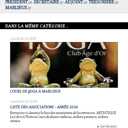
PRESIDENT
SECRETAIRE
ADJOINT
TRESORIERE
(
2
)
(
2
)
(
2
)
(
2
)
MARLIEUX
(
1
)
DANS LA MÊME CATÉGORIE...
Lundi 24/11/2025
COURS DE YOGA À MARLIEUX
Lundi 09/12/2024
LISTE DES ASSOCIATIONS - ANNÉE 2024
Retrouvez ci-dessous la liste des associations de la commune. ARTISTIQUE
Lez'Arts à Thèmes Cours de dessin réalistes, ateliers peinture, ateliers
vocaux.
Lire la suite
►