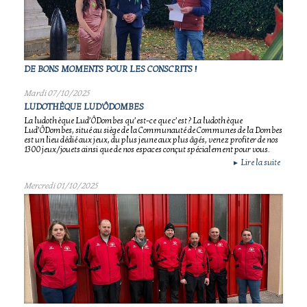
DE BONS MOMENTS POUR LES CONSCRITS !
Mardi 07/10/2025
LUDOTHÈQUE LUD'ÔDOMBES
La ludothèque Lud’ÔDombes qu’est-ce que c’est ? La ludothèque
Lud’ÔDombes, situé au siège de la Communauté de Communes de la Dombes
est un lieu dédié aux jeux, du plus jeune aux plus âgés, venez profiter de nos
1300 jeux/jouets ainsi que de nos espaces conçut spécialement pour vous.
Lire la suite
►
Mercredi 01/10/2025