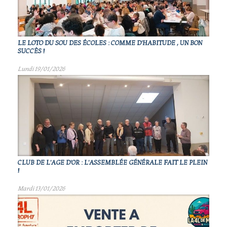
LE LOTO DU SOU DES ÉCOLES : COMME D'HABITUDE , UN BON
SUCCÈS !
Lundi 19/01/2026
CLUB DE L'AGE D'OR : L'ASSEMBLÉE GÉNÉRALE FAIT LE PLEIN
!
Mardi 13/01/2026