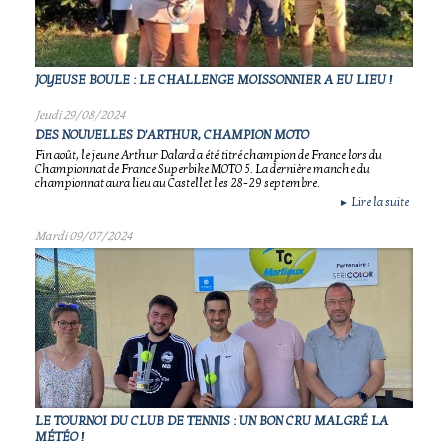
JOYEUSE BOULE : LE CHALLENGE MOISSONNIER A EU LIEU !
Jeudi 29/08/2024
DES NOUVELLES D'ARTHUR, CHAMPION MOTO
Fin août, le jeune Arthur Dalard a été titré champion de France lors du
Championnat de France Superbike MOTO 5. La dernière manche du
championnat aura lieu au Castellet les 28-29 septembre.
Lire la suite
►
Mardi 09/07/2024
LE TOURNOI DU CLUB DE TENNIS : UN BON CRU MALGRÉ LA
MÉTÉO !