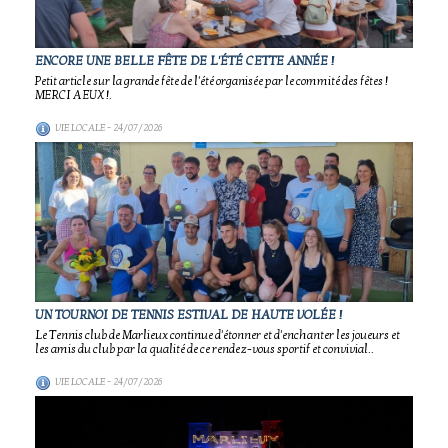
ENCORE UNE BELLE FÊTE DE L'ÉTÉ CETTE ANNÉE !
Petit article sur la grande fête de l'été organisée par le commité des fêtes !
MERCI A EUX !.
VIE LOCALE
- 24/07/2026
UN TOURNOI DE TENNIS ESTIVAL DE HAUTE VOLÉE !
Le Tennis club de Marlieux continue d'étonner et d'enchanter les joueurs et
les amis du club par la qualité de ce rendez-vous sportif et convivial..
VIE LOCALE
- 24/07/2026