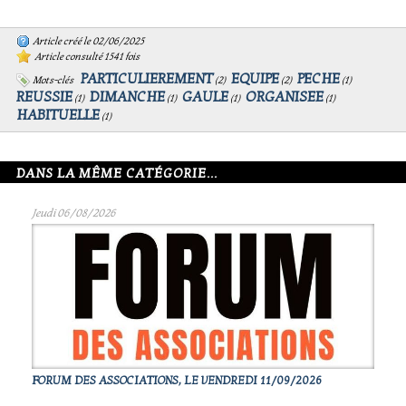
Article créé le 02/06/2025
Article consulté 1541 fois
PARTICULIEREMENT
EQUIPE
PECHE
Mots-clés
(
2
)
(
2
)
(
1
)
REUSSIE
DIMANCHE
GAULE
ORGANISEE
(
1
)
(
1
)
(
1
)
(
1
)
HABITUELLE
(
1
)
DANS LA MÊME CATÉGORIE...
Jeudi 06/08/2026
FORUM DES ASSOCIATIONS, LE VENDREDI 11/09/2026