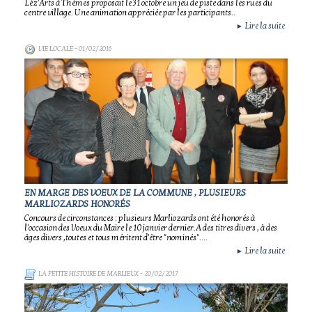
Léz'Arts à Thèmes proposait le 31 octobre un jeu de piste dans les rues du
centre village. Une animation appréciée par les participants..
Lire la suite
►
VIE LOCALE
- 01/02/2016
EN MARGE DES VOEUX DE LA COMMUNE , PLUSIEURS
MARLIOZARDS HONORÉS
Concours de circonstances : plusieurs Marliozards ont été honorés à
l'occasion des Voeux du Maire le 10 janvier dernier.A des titres divers , à des
âges divers ,toutes et tous méritent d'être "nominés"....
Lire la suite
►
LA PETITE HISTOIRE DE MARLIEUX
- 20/02/2017