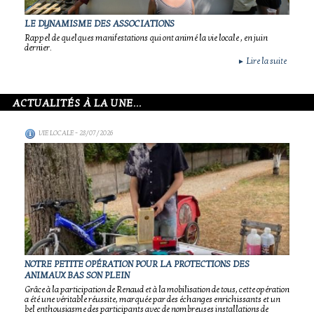
LE DYNAMISME DES ASSOCIATIONS
Rappel de quelques manifestations qui ont animé la vie locale , en juin
dernier.
Lire la suite
►
ACTUALITÉS À LA UNE...
VIE LOCALE
- 28/07/2026
NOTRE PETITE OPÉRATION POUR LA PROTECTIONS DES
ANIMAUX BAS SON PLEIN
Grâce à la participation de Renaud et à la mobilisation de tous, cette opération
a été une véritable réussite, marquée par des échanges enrichissants et un
bel enthousiasme des participants avec de nombreuses installations de