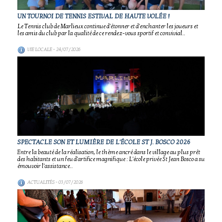
UN TOURNOI DE TENNIS ESTIVAL DE HAUTE VOLÉE !
Le Tennis club de Marlieux continue d'étonner et d'enchanter les joueurs et
les amis du club par la qualité de ce rendez-vous sportif et convivial..
VIE LOCALE
- 24/07/2026
SPECTACLE SON ET LUMIÈRE DE L'ÉCOLE ST J. BOSCO 2026
Entre la beauté de la réalisation, le thème ancré dans le village au plus prêt
des habitants et un feu d'artifice magnifique : L'école privée St Jean Bosco a su
émouvoir l'assistance..
ACTUALITÉS
- 03/07/2026