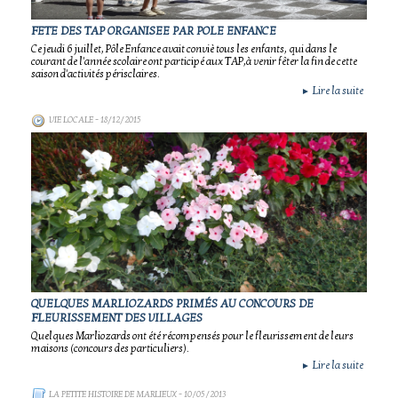
FETE DES TAP ORGANISEE PAR POLE ENFANCE
Ce jeudi 6 juillet, Pôle Enfance avait conviè tous les enfants, qui dans le
courant de l'année scolaire ont participé aux TAP,à venir fêter la fin de cette
saison d'activités périsclaires.
Lire la suite
►
VIE LOCALE
- 18/12/2015
QUELQUES MARLIOZARDS PRIMÉS AU CONCOURS DE
FLEURISSEMENT DES VILLAGES
Quelques Marliozards ont été récompensés pour le fleurissement de leurs
maisons (concours des particuliers).
Lire la suite
►
LA PETITE HISTOIRE DE MARLIEUX
- 10/05/2013