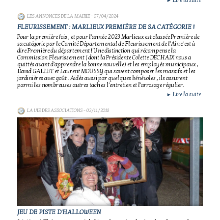
Lire la suite
►
LES ANNONCES DE LA MAIRIE
- 07/04/2024
FLEURISSEMENT : MARLIEUX PREMIÈRE DE SA CATÉGORIE !
Pour la première fois , et pour l'année 2023 Marlieux est classée Première de
sa catégorie par le Comité Départemental de Fleurissement de l'Ain c'est à
dire Première du département ! Une distinction qui récompense la
Commission Fleurissement ( dont la Présidente Colette DECHAIX nous a
quittés avant d'apprendre la bonne nouvelle) et les employés municipaux ,
David GALLET et Laurent MOUSSY qui savent composer les massifs et les
jardinières avec goût . Aidés aussi par quelques bénévoles , ils assurent
parmi les nombreuses autres taches l'entretien et l'arrosage régulier.
Lire la suite
►
LA VIE DES ASSOCIATIONS
- 02/11/2018
JEU DE PISTE D'HALLOWEEN