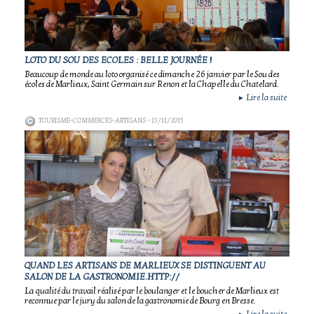
LOTO DU SOU DES ECOLES : BELLE JOURNÉE !
Beaucoup de monde au loto organisé ce dimanche 26 janvier par le Sou des
écoles de Marlieux, Saint Germain sur Renon et la Chapelle du Chatelard.
Lire la suite
►
TOURISME-COMMERCES-ARTISANS
- 13/11/2015
QUAND LES ARTISANS DE MARLIEUX SE DISTINGUENT AU
SALON DE LA GASTRONOMIE.HTTP://
La qualité du travail réalisé par le boulanger et le boucher de Marlieux est
reconnue par le jury du salon de la gastronomie de Bourg en Bresse.