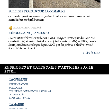
SUIVI DES TRAVAUX SUR LA COMMUNE
Cette rubrique donne un aperçu des chantiers sur la commune et est
actualisée très régulièrement..
ECOLE PRIVÉE
- 30/11/2014
L'ÉCOLE SAINT-JEAN BOSCO
Présentation de l'école Fondée en 1983 à Bourg en Bresse (rue des Anciens
Combattants) et installée à Marlieux (château de la Ville) en 1999, l'école
Saint Jean Bosco est dirigée depuis 2003 par les prêtres de la Fraternité
Sacerdotale Saint Pie X.
Lire la suite
►
RUBRIQUES ET CATÉGORIES D'ARTICLES SUR LE
SITE...
LA COMMUNE
PRÉSENTATION
VIE LOCALE
TOURISME-COMMERCES-ARTISANS
ACTUALITÉS
MARPA LE RENON
LA MAIRIE