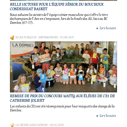
BELLE VICTOIRE POUR L'ÉQUIPE SÉNIOR DU BOUCHOUX
CONDEISSIAT BASKET
Nous saluons la victoire de l’équipe sénior masculine qui s’offre le titre
dechampion de l’Ain en s’imposant, lors de la finale des AS, face au BC
Dombes (67-57)..
Lire la suite
►
ECOLE PUBLIQUE - INFORMATIONS
- 07/09/2023
REMISE DE PRIX DU CONCOURS WATTY AUX ÉLÈVES DE CE1 DE
CATHERINE JOLIVET
Les enfants de CE1 ont été récompensés pour leur maquette des étangs de la
Dombes..
Lire la suite
►
LA VIE DES ASSOCIATIONS
- 04/11/2024