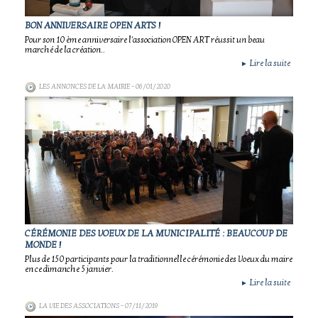
BON ANNIVERSAIRE OPEN ARTS !
Pour son 10 ème anniversaire l'association OPEN ART réussit un beau
marché de la création..
Lire la suite
►
LES ANNONCES DE LA MAIRIE
- 06/01/2020
CÉRÉMONIE DES VOEUX DE LA MUNICIPALITÉ : BEAUCOUP DE
MONDE !
Plus de 150 participants pour la traditionnelle cérémonie des Voeux du maire
en ce dimanche 5 janvier.
Lire la suite
►
LA VIE DES ASSOCIATIONS
- 07/11/2019