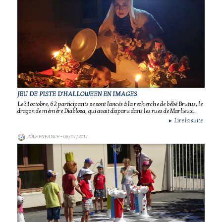
JEU DE PISTE D'HALLOWEEN EN IMAGES
Le 31 octobre, 62 participants se sont lancés à la recherche de bébé Brutus, le
dragon de mémère Diablosa, qui avait disparu dans les rues de Marlieux..
Lire la suite
►
PÔLE ENFANCE
- 06/07/2017