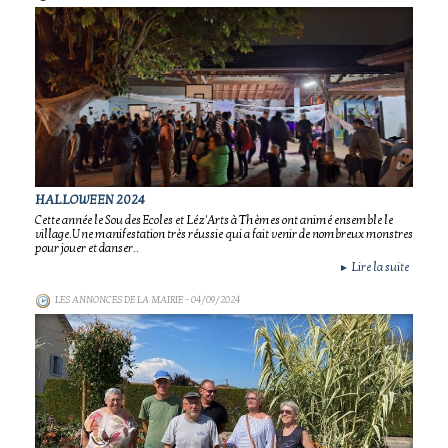
HALLOWEEN 2024
Cette année le Sou des Ecoles et Léz'Arts à Thèmes ont animé ensemble le
village.Une manifestation très réussie qui a fait venir de nombreux monstres
pour jouer et danser..
Lire la suite
►
LES ANNONCES DE LA MAIRIE
- 04/09/2024