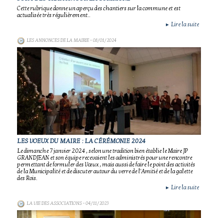
Cette rubrique donne un aperçu des chantiers sur la commune et est
actualisée très régulièrement..
Lire la suite
►
LES ANNONCES DE LA MAIRIE
- 08/01/2024
LES VOEUX DU MAIRE : LA CÉRÉMONIE 2024
Le dimanche 7 janvier 2024 , selon une tradition bien établie le Maire JP
GRANDJEAN et son équipe recevaient les administrés pour une rencontre
permettant de formuler des Vœux , mais aussi de faire le point des activités
de la Municipalité et de discuter autour du verre de l'Amitié et de la galette
des Rois.
Lire la suite
►
LA VIE DES ASSOCIATIONS
- 04/11/2023