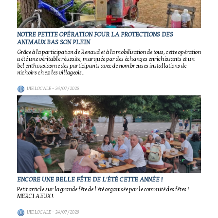
NOTRE PETITE OPÉRATION POUR LA PROTECTIONS DES
ANIMAUX BAS SON PLEIN
Grâce à la participation de Renaud et à la mobilisation de tous, cette opération
a été une véritable réussite, marquée par des échanges enrichissants et un
bel enthousiasme des participants avec de nombreuses installations de
nichoirs chez les villageois..
VIE LOCALE
- 24/07/2026
ENCORE UNE BELLE FÊTE DE L'ÉTÉ CETTE ANNÉE !
Petit article sur la grande fête de l'été organisée par le commité des fêtes !
MERCI A EUX !.
VIE LOCALE
- 24/07/2026