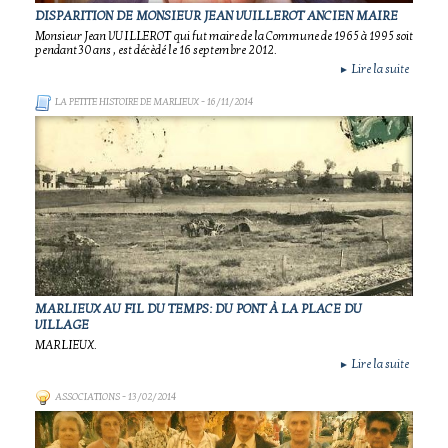
DISPARITION DE MONSIEUR JEAN VUILLEROT ANCIEN MAIRE
Monsieur Jean VUILLEROT qui fut maire de la Commune de 1965 à 1995 soit
pendant 30 ans , est décèdé le 16 septembre 2012.
Lire la suite
►
LA PETITE HISTOIRE DE MARLIEUX
- 16/11/2014
MARLIEUX AU FIL DU TEMPS: DU PONT À LA PLACE DU
VILLAGE
MARLIEUX.
Lire la suite
►
ASSOCIATIONS
- 13/02/2014