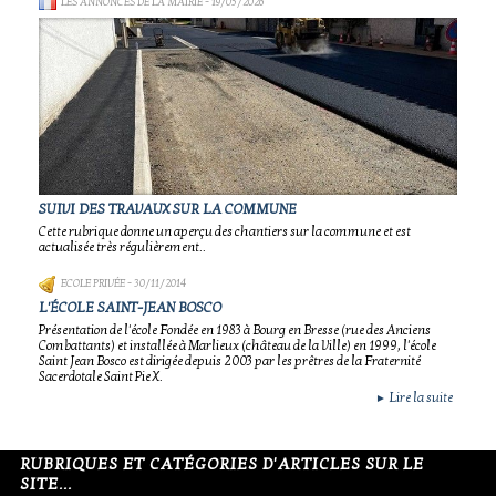
LES ANNONCES DE LA MAIRIE
- 19/05/2026
SUIVI DES TRAVAUX SUR LA COMMUNE
Cette rubrique donne un aperçu des chantiers sur la commune et est
actualisée très régulièrement..
ECOLE PRIVÉE
- 30/11/2014
L'ÉCOLE SAINT-JEAN BOSCO
Présentation de l'école Fondée en 1983 à Bourg en Bresse (rue des Anciens
Combattants) et installée à Marlieux (château de la Ville) en 1999, l'école
Saint Jean Bosco est dirigée depuis 2003 par les prêtres de la Fraternité
Sacerdotale Saint Pie X.
Lire la suite
►
RUBRIQUES ET CATÉGORIES D'ARTICLES SUR LE
SITE...