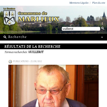
ACTUALITÉS
PUBLICATIONS
GROUPEMENT PAROISSIAL
ECOLE PRIVÉE
ACTION SOCIALE
PHOTOS DE MARLIEUX
/ VIE LOCALE
Mentions Légales
|
Plan du site
RÉSULTATS DE LA RECHERCHE
Termes recherchés
:
VUILLEROT
PUBLICATIONS
- 23/09/2012