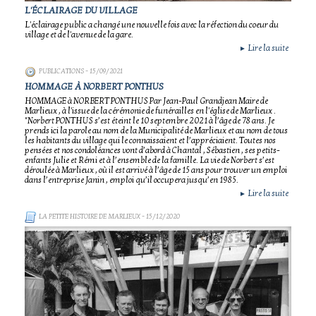
L'ÉCLAIRAGE DU VILLAGE
L'éclairage public a changé une nouvelle fois avec la réfection du coeur du
village et de l'avenue de la gare.
Lire la suite
►
PUBLICATIONS
- 15/09/2021
HOMMAGE À NORBERT PONTHUS
HOMMAGE à NORBERT PONTHUS Par Jean-Paul Grandjean Maire de
Marlieux , à l'issue de la cérémonie de funérailles en l'église de Marlieux .
"Norbert PONTHUS s’est éteint le 10 septembre 2021 à l’âge de 78 ans. Je
prends ici la parole au nom de la Municipalité de Marlieux et au nom de tous
les habitants du village qui le connaissaient et l’appréciaient. Toutes nos
pensées et nos condoléances vont d’abord à Chantal , Sébastien , ses petits-
enfants Julie et Rémi et à l’ensemble de la famille. La vie de Norbert s’est
déroulée à Marlieux , où il est arrivé à l’âge de 15 ans pour trouver un emploi
dans l’entreprise Janin , emploi qu’il occupera jusqu’en 1985.
Lire la suite
►
LA PETITE HISTOIRE DE MARLIEUX
- 15/12/2020