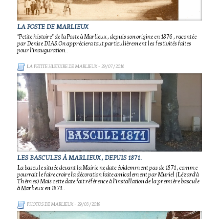
LA POSTE DE MARLIEUX
"Petite histoire" de la Poste à Marlieux , depuis son origine en 1876 , racontée
par Denise DIAS.On appréciera tout particulièrement les festivités faites
pour l'inauguration..
LA PETITE HISTOIRE DE MARLIEUX
- 29/07/2016
LES BASCULES À MARLIEUX , DEPUIS 1871.
La bascule située devant la Mairie ne date évidemment pas de 1871 , comme
pourrait le faire croire la décoration faite amicalement par Muriel (Lézard'à
Thèmes) Mais cette date fait référence à l'installation de la première bascule
à Marlieux en 1871..
PHOTOS DE MARLIEUX
- 29/03/2019