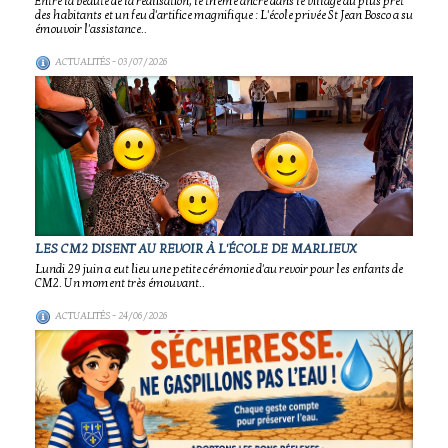
Entre la beauté de la réalisation, le thème ancré dans le village au plus prêt
des habitants et un feu d'artifice magnifique : L'école privée St Jean Bosco a su
émouvoir l'assistance..
ACTUALITÉS
- 03/07/2026
LES CM2 DISENT AU REVOIR À L'ÉCOLE DE MARLIEUX
Lundi 29 juin a eut lieu une petite cérémonie d'au revoir pour les enfants de
CM2. Un moment très émouvant..
ACTUALITÉS
- 24/06/2026