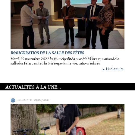
INAUGURATION DE LA SALLE DES FÊTES
Mardi 29 novembre 2022 la Municipalité a procédé à l'inauguration de la
salle des Fêtes , suite à la très importante rénovation réalisée.
Lire la suite
►
ACTUALITÉS À LA UNE...
VIE LOCALE
- 28/07/2026