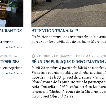
TAURANT DE
ATTENTION TRAVAUX !!!
En février et mars , des travaux de voirie son
perturber les habitudes de certains Marlioz
s portes.
Lire la suite
►
 03/04/2026
ARCHIVES
-
LES ANNONCES DE LA MAIRIE
- 19/1
TREPRISES
RÉUNION PUBLIQUE D'INFORMATION 
o-entreprises.
Jeudi 20 octobre à partir de 18h30 se tiendra à
Fêtes une réunion publique d'information . 
Lire la suite
►
abordés : - 18 h 30 : projet de création d'un
"doux" route de la Mitaine avec la participat
Axis-Conseils - 19h30 : création d'un lotisse
tènement "Michon" , route de la Mitaine ,avec
du cabinet Objectif Pierre.