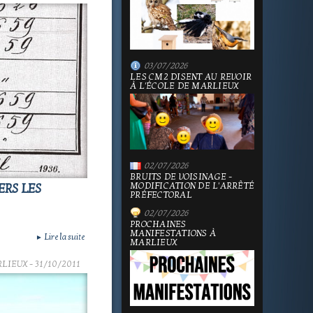
03/07/2026
LES CM2 DISENT AU REVOIR
À L'ÉCOLE DE MARLIEUX
02/07/2026
BRUITS DE VOISINAGE -
MODIFICATION DE L'ARRÊTÉ
ERS LES
PRÉFECTORAL
02/07/2026
PROCHAINES
MANIFESTATIONS À
Lire la suite
►
MARLIEUX
RLIEUX
- 31/10/2011