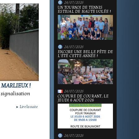
24/07/2026
UN TOURNOI DE TENNIS
ESTIVAL DE HAUTE VOLÉE !
24/07/2026
ENCORE UNE BELLE FÊTE DE
L'ÉTÉ CETTE ANNÉE !
 MARLIEUX !
24/07/2026
 signalisation
COUPURE DE COURANT, LE
JEUDI 6 AOÛT 2026
Lire la suite
►
24/07/2026