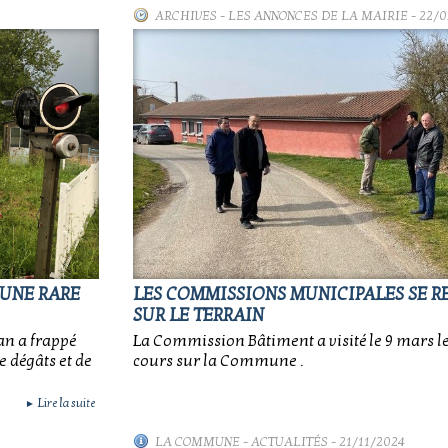
ARCHIVES
-
LES ANNONCES DE LA MAIRIE
- 22/0
'UNE RARE
LES COMMISSIONS MUNICIPALES SE 
SUR LE TERRAIN
an a frappé
La Commission Bâtiment a visité le 9 mars l
 dégâts et de
cours sur la Commune .
Lire la suite
►
LA COMMUNE
-
ACTUALITÉS
- 21/11/2024