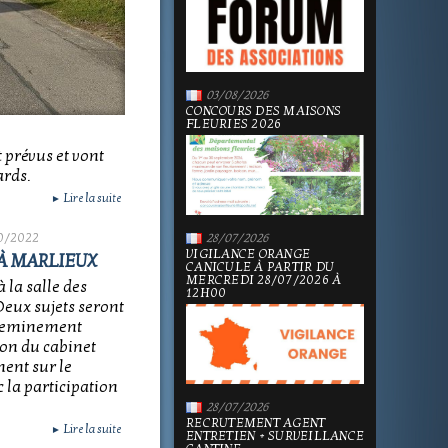
03/08/2026
CONCOURS DES MAISONS
FLEURIES 2026
t prévus et vont
ards.
Lire la suite
►
0/2022
28/07/2026
VIGILANCE ORANGE
À MARLIEUX
CANICULE À PARTIR DU
MERCREDI 28/07/2026 À
 la salle des
12H00
Deux sujets seront
 cheminement
ion du cabinet
ment sur le
 la participation
28/07/2026
RECRUTEMENT AGENT
Lire la suite
►
ENTRETIEN + SURVEILLANCE