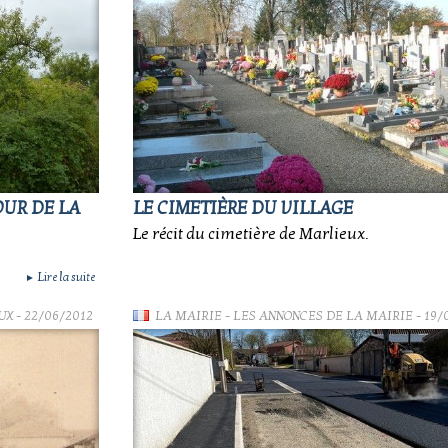
OUR DE LA
LE CIMETIÈRE DU VILLAGE
Le récit du cimetière de Marlieux.
Lire la suite
►
UX
- 22/06/2012
LA MAIRIE
-
LES ANNONCES DE LA MAIRIE
- 19/