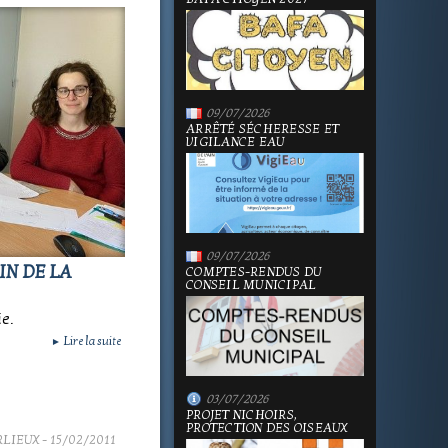
09/07/2026
ARRÊTÉ SÉCHERESSE ET
VIGILANCE EAU
09/07/2026
IN DE LA
COMPTES-RENDUS DU
CONSEIL MUNICIPAL
e.
Lire la suite
►
03/07/2026
PROJET NICHOIRS,
PROTECTION DES OISEAUX
RLIEUX
- 15/02/2011