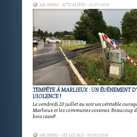
ARCHIVES
-
ACTUALITÉS
- 23/07/2018
TEMPÊTE À MARLIEUX : UN ÉVÈNEMENT D
VIOLENCE !
Le vendredi 20 juillet au soir un véritable ourag
Marlieux et les communes voisines. Beaucoup de
bois cassé!.
ARCHIVES
-
VIE LOCALE
- 06/03/2016