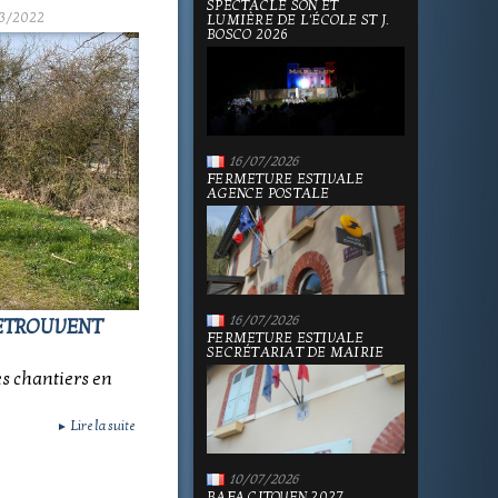
SPECTACLE SON ET
3/2022
LUMIÈRE DE L'ÉCOLE ST J.
BOSCO 2026
16/07/2026
FERMETURE ESTIVALE
AGENCE POSTALE
16/07/2026
RETROUVENT
FERMETURE ESTIVALE
SECRÉTARIAT DE MAIRIE
es chantiers en
Lire la suite
►
10/07/2026
BAFA CITOYEN 2027