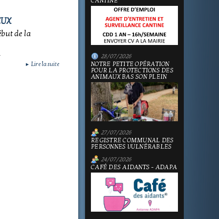
CANTINE
EUX
ébut de la
.
28/07/2026
NOTRE PETITE OPÉRATION
Lire la suite
►
POUR LA PROTECTIONS DES
ANIMAUX BAS SON PLEIN
27/07/2026
REGISTRE COMMUNAL DES
PERSONNES VULNÉRABLES
24/07/2026
CAFÉ DES AIDANTS - ADAPA