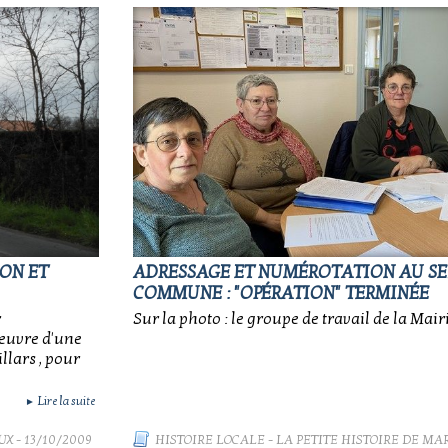
ON ET
ADRESSAGE ET NUMÉROTATION AU SE
COMMUNE : "OPÉRATION" TERMINÉE
r
Sur la photo : le groupe de travail de la Mairi
oeuvre d'une
llars , pour
Lire la suite
►
UX
- 13/10/2009
HISTOIRE LOCALE
-
LA PETITE HISTOIRE DE MA