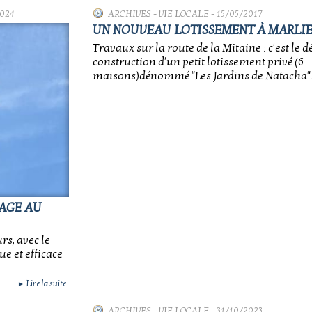
2024
ARCHIVES
-
VIE LOCALE
- 15/05/2017
UN NOUVEAU LOTISSEMENT À MARLI
Travaux sur la route de la Mitaine : c'est le d
construction d'un petit lotissement privé (6
maisons)dénommé "Les Jardins de Natacha"
SAGE AU
rs, avec le
e et efficace
Lire la suite
►
ARCHIVES
-
VIE LOCALE
- 31/10/2023