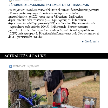
RÉFORME DE L'ADMINISTRATION DE L'ETAT DANS L'AIN
Au 1er janvier 2010 les services de l'Etat de l'Ain sont l'objet d'une importante
réforme qui les regroupe. Trois directions départementales
interministérielles (DDI) remplacent 7 directions : La direction
départementale des territoires ( DDT) qui regroupe : - la Direction
départementale de l'Equipement (DDE) - la Direction Départementale de
l'Agriculture et de la forêt ( DDAF) - le Bureau de l'Environnement (
préfecture) La direction départementale de la protection des populations
(DDPP) qui regroupe: - la Direction de la Concurrence de la Consommation et
de la Répression des Fraudes.
Lire la suite
►
ACTUALITÉS À LA UNE...
VIE LOCALE
- 28/07/2026