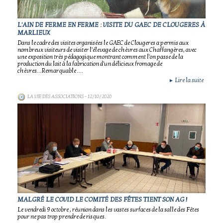
L'AIN DE FERME EN FERME : VISITE DU GAEC DE CLOUGERES À
MARLIEUX
Dans le cadre des visites organisées le GAEC de Clougeres a permis aux
nombreux visiteurs de visiter l'élevage de chèvres aux Chaffangères, avec
une exposition très pédagogique montrant comment l'on passe de la
production du lait à la fabrication d'un délicieux fromage de
chèvres...Remarquable ....
Lire la suite
►
LA VIE DES ASSOCIATIONS
- 12/10/2020
MALGRÉ LE COVID LE COMITÉ DES FÊTES TIENT SON AG !
Le vendredi 9 octobre , réunion dans les vastes surfaces de la salle des Fêtes
pour ne pas trop prendre de risques.