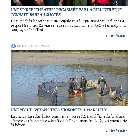
UNE SOIRÉE "THÉATRE" ORGANISÉE PAR LA BIBLIOTHÈQUE
CONNAIT UN BEAU SUCCÈS
L'équipe de la bibliothèque municipale sous l'impulsion de Muriel Pipaz a
proposé le samedi 22 mars en soirée un beau moment théâtral mené par la
compagnie Créa'Tral.
Lire la suite
►
VIE LOCALE
- 20/09/2024
UNE PÊCHE D'ÉTANG TRÈS "HONORÉE" À MARLIEUX
La pisciculture dombiste a connu une année 2023 très difficile du fait d'une
sécheresse récurrente et a bénéficié de l'aide financière du Département et de
la Région.
Lire la suite
►