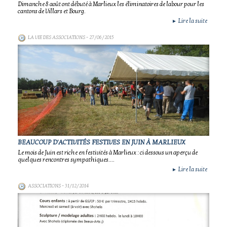
Dimanche 8 août ont débuté à Marlieux les éliminatoires de labour pour les
cantons de Villars et Bourg.
Lire la suite
►
LA VIE DES ASSOCIATIONS
- 27/06/2015
BEAUCOUP D'ACTIVITÉS FESTIVES EN JUIN À MARLIEUX
Le mois de Juin est riche en festivités à Marlieux : ci dessous un aperçu de
quelques rencontres sympathiques....
Lire la suite
►
ASSOCIATIONS
- 31/12/2014