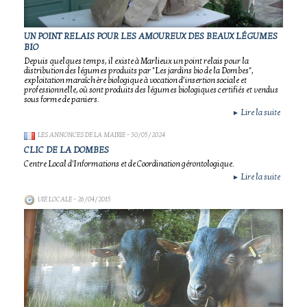
UN POINT RELAIS POUR LES AMOUREUX DES BEAUX LÉGUMES
BIO
Depuis quelques temps, il existe à Marlieux un point relais pour la
distribution des légumes produits par "Les jardins bio de la Dombes",
exploitation maraîchère biologique à vocation d’insertion sociale et
professionnelle, où sont produits des légumes biologiques certifiés et vendus
sous forme de paniers.
Lire la suite
►
LES ANNONCES DE LA MAIRIE
- 30/05/2024
CLIC DE LA DOMBES
Centre Local d'Informations et de Coordination gérontologique.
Lire la suite
►
VIE LOCALE
- 26/04/2015