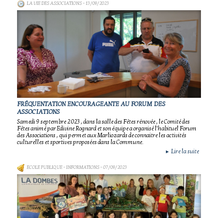
LA VIE DES ASSOCIATIONS
- 13/09/2023
FRÉQUENTATION ENCOURAGEANTE AU FORUM DES
ASSOCIATIONS
Samedi 9 septembre 2023 , dans la salle des Fêtes rénovée , le Comité des
Fêtes animé par Edivine Rognard et son équipe a organisé l'habituel Forum
des Associations , qui permet aux Marliozards de connaitre les activités
culturelles et sportives proposées dans la Commune.
Lire la suite
►
ECOLE PUBLIQUE - INFORMATIONS
- 07/09/2023