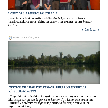
VOEUX DE LA MUNICIPALITÉ 2017
La cérémonie traditionnelle s'est déroulée le 8 janvier en présence de
nombreux Marliozards , d'élus des communes voisines , et du sénateur
CHAIZE..
Lire la suite
►
VIE LOCALE
- 24/12/2016
GESTION DE L'EAU DES ÉTANGS : VERS UNE NOUVELLE
RÉGLEMENTATION
L'Apped et le Syndicat des Etangs de la Dombes ont organisé une réunion à
Marlieux pour exposer le projet de rédaction d'un document regroupant
l'ensemble des droits et obligations pesant sur les propriétaires et les
exploitants d'étang..