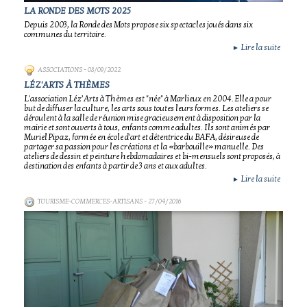
LA RONDE DES MOTS 2025
Depuis 2003, la Ronde des Mots propose six spectacles joués dans six
communes du territoire.
Lire la suite
►
ASSOCIATIONS
- 08/09/2022
LÉZ'ARTS À THÈMES
L'association Léz’Arts à Thèmes est "née" à Marlieux en 2004. Elle a pour
but de diffuser la culture, les arts sous toutes leurs formes. Les ateliers se
déroulent à la salle de réunion mise gracieusement à disposition par la
mairie et sont ouverts à tous, enfants comme adultes. Ils sont animés par
Muriel Pipaz, formée en école d'art et détentrice du BAFA, désireuse de
partager sa passion pour les créations et la «barbouille» manuelle. Des
ateliers de dessin et peinture hebdomadaires et bi-mensuels sont proposés, à
destination des enfants à partir de 3 ans et aux adultes.
Lire la suite
►
TOURISME-COMMERCES-ARTISANS
- 27/04/2016