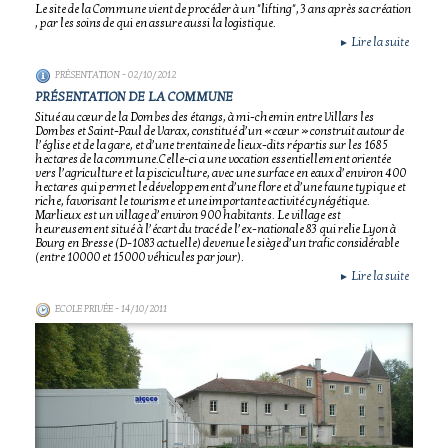
Le site de la Commune vient de procéder à un "lifting", 3 ans après sa création
, par les soins de qui en assure aussi la logistique.
Lire la suite
►
PRÉSENTATION
- 02/10/2012
PRÉSENTATION DE LA COMMUNE
Situé au cœur de la Dombes des étangs, à mi-chemin entre Villars les
Dombes et Saint-Paul de Varax, constitué d’un « cœur » construit autour de
l’église et de la gare, et d’une trentaine de lieux-dits répartis sur les 1685
hectares de la commune.Celle-ci a une vocation essentiellement orientée
vers l’agriculture et la pisciculture, avec une surface en eaux d’environ 400
hectares qui permet le développement d’une flore et d’une faune typique et
riche, favorisant le tourisme et une importante activité cynégétique.
Marlieux est un village d’environ 900 habitants. Le village est
heureusement situé à l’écart du tracé de l’ex-nationale 83 qui relie Lyon à
Bourg en Bresse (D-1083 actuelle) devenue le siège d’un trafic considérable
(entre 10000 et 15000 véhicules par jour).
Lire la suite
►
ECOLE PRIVÉE
- 14/10/2011