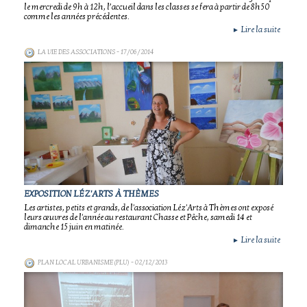
le mercredi de 9h à 12h, l’accueil dans les classes se fera à partir de 8h50
comme les années précédentes.
Lire la suite
►
LA VIE DES ASSOCIATIONS
- 17/06/2014
EXPOSITION LÉZ'ARTS À THÈMES
Les artistes, petits et grands, de l'association Léz'Arts à Thèmes ont exposé
leurs œuvres de l'année au restaurant Chasse et Pêche, samedi 14 et
dimanche 15 juin en matinée.
Lire la suite
►
PLAN LOCAL URBANISME (PLU)
- 02/12/2013