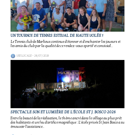
UN TOURNOI DE TENNIS ESTIVAL DE HAUTE VOLÉE !
Le Tennis club de Marlieux continue d'étonner et d'enchanter les joueurs et
les amis du club par la qualité de ce rendez-vous sportif et convivial..
VIE LOCALE
- 24/07/2026
SPECTACLE SON ET LUMIÈRE DE L'ÉCOLE ST J. BOSCO 2026
Entre la beauté de la réalisation, le thème ancré dans le village au plus prêt
des habitants et un feu d'artifice magnifique : L'école privée St Jean Bosco a su
émouvoir l'assistance..