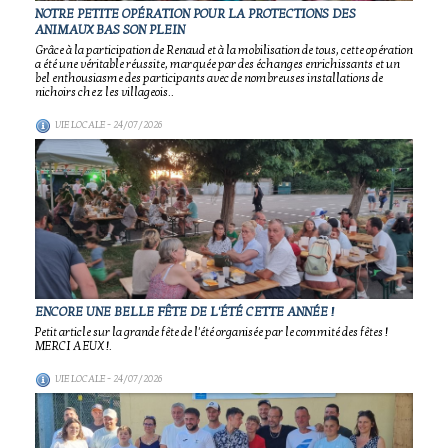
NOTRE PETITE OPÉRATION POUR LA PROTECTIONS DES
ANIMAUX BAS SON PLEIN
Grâce à la participation de Renaud et à la mobilisation de tous, cette opération
a été une véritable réussite, marquée par des échanges enrichissants et un
bel enthousiasme des participants avec de nombreuses installations de
nichoirs chez les villageois..
VIE LOCALE
- 24/07/2026
ENCORE UNE BELLE FÊTE DE L'ÉTÉ CETTE ANNÉE !
Petit article sur la grande fête de l'été organisée par le commité des fêtes !
MERCI A EUX !.
VIE LOCALE
- 24/07/2026