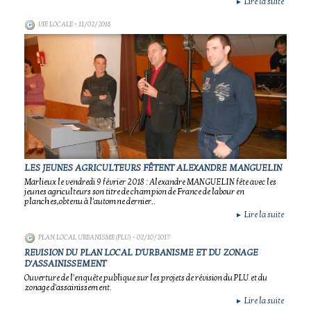
Lire la suite
►
VIE LOCALE
- 11/02/2018
LES JEUNES AGRICULTEURS FÊTENT ALEXANDRE MANGUELIN
Marlieux le vendredi 9 février 2018 : Alexandre MANGUELIN fête avec les
jeunes agriculteurs son titre de champion de France de labour en
planches,obtenu à l'automne dernier..
Lire la suite
►
PLAN LOCAL URBANISME (PLU)
- 02/10/2017
REVISION DU PLAN LOCAL D'URBANISME ET DU ZONAGE
D'ASSAINISSEMENT
Ouverture de l'enquête publique sur les projets de révision du PLU et du
zonage d'assainissement.
Lire la suite
►