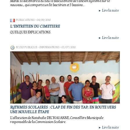
Mardi 10 décembre a eu lieu le basculement de l'ancien système sur le
nouveau , qui comporte un lit bactérien et 3 bassins..
Lire la suite
►
PUBLICATIONS
- 04/09/2018
L’ENTRETIEN DU CIMETIERE
QUELQUES EXPLICATIONS.
Lire la suite
►
ECOLE PUBLIQUE - INFORMATIONS
- 03/07/2018
RYTHMES SCOLAIRES : CLAP DE FIN DES TAP; EN ROUTE VERS
UNE NOUVELLE ÉTAPE
L'allocution de Natahalie DECHAVANNE, Conseillère Municipale
responsable de la Commission Scolaire.
Lire la suite
►