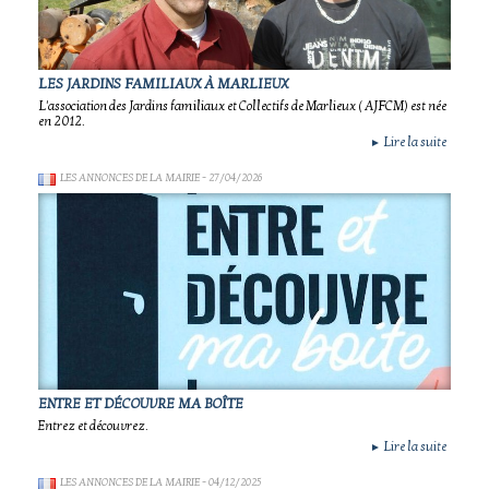
LES JARDINS FAMILIAUX À MARLIEUX
L'association des Jardins familiaux et Collectifs de Marlieux ( AJFCM) est née
en 2012.
Lire la suite
►
LES ANNONCES DE LA MAIRIE
- 27/04/2026
ENTRE ET DÉCOUVRE MA BOÎTE
Entrez et découvrez.
Lire la suite
►
LES ANNONCES DE LA MAIRIE
- 04/12/2025