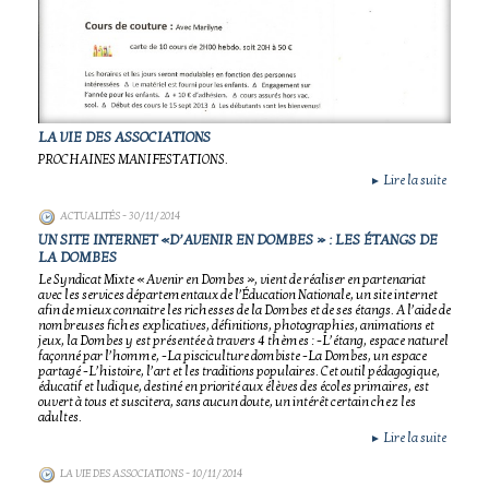
LA VIE DES ASSOCIATIONS
PROCHAINES MANIFESTATIONS.
Lire la suite
►
ACTUALITÉS
- 30/11/2014
UN SITE INTERNET «D’AVENIR EN DOMBES » : LES ÉTANGS DE
LA DOMBES
Le Syndicat Mixte « Avenir en Dombes », vient de réaliser en partenariat
avec les services départementaux de l’Éducation Nationale, un site internet
afin de mieux connaitre les richesses de la Dombes et de ses étangs. A l’aide de
nombreuses fiches explicatives, définitions, photographies, animations et
jeux, la Dombes y est présentée à travers 4 thèmes : -L’étang, espace naturel
façonné par l’homme, -La pisciculture dombiste -La Dombes, un espace
partagé -L’histoire, l’art et les traditions populaires. Cet outil pédagogique,
éducatif et ludique, destiné en priorité aux élèves des écoles primaires, est
ouvert à tous et suscitera, sans aucun doute, un intérêt certain chez les
adultes.
Lire la suite
►
LA VIE DES ASSOCIATIONS
- 10/11/2014