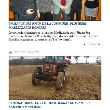
EN MARGE DES VOEUX DE LA COMMUNE , PLUSIEURS
MARLIOZARDS HONORÉS
Concours de circonstances : plusieurs Marliozards ont été honorés à
l'occasion des Voeux du Maire le 10 janvier dernier.A des titres divers , à des
âges divers ,toutes et tous méritent d'être "nominés"....
Lire la suite
►
VIE LOCALE
- 09/08/2015
ELIMINATOIRES POUR LE CHAMPIONNAT DE FRANCE DE
LABOUR À MARLIEUX