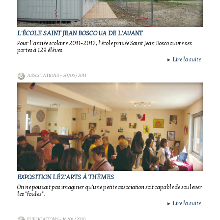
L'ÉCOLE SAINT JEAN BOSCO VA DE L'AVANT
Pour l' année scolaire 2011-2012, l'école privée Saint Jean Bosco ouvre ses
portes à 129 élèves.
Lire la suite
►
ASSOCIATIONS
- 20/06/2011
EXPOSITION LÉZ'ARTS À THÈMES
On ne pouvait pas imaginer qu'une petite association soit capable de soulever
les "foules".
Lire la suite
►
PUBLICATIONS
- 16/01/2010