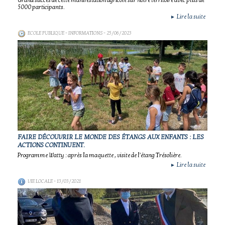
Grand succès de cette manifestation agricole sur notre territoire avec plus de
5000 participants.
Lire la suite
►
ECOLE PUBLIQUE - INFORMATIONS
- 25/06/2023
FAIRE DÉCOUVRIR LE MONDE DES ÉTANGS AUX ENFANTS : LES
ACTIONS CONTINUENT.
Programme Watty : après la maquette , visite de l'étang Trésolière.
Lire la suite
►
VIE LOCALE
- 13/03/2021