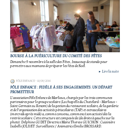
BOURSE À LA PUÉRICULTURE DU COMITÉ DES FÊTES
Dimanche 9 novembre à la salle des Fêtes , beaucoup de stands pour
permettre aux mamans de préparer les fêtes de Noël.
Lire la suite
►
PÔLE ENFANCE
- 18/09/2014
PÔLE ENFANCE : FIDÈLE À SES ENGAGEMENTS. UN DÉPART
PROMETTEUR
L’association Pôle Enfance de Marlieux, chargée par les trois communes
partenaires pour le groupe scolaire (La chapelle du Chatelard – Marlieux –
Saint Germain su Renom) de la gestion du restaurant scolaire, de la garderie
et de l’organisation des activités périscolaires (TAP) et extrascolaires
(mercredi après midi) a, comme convenu, commencé son activité dès la
rentrée scolaire. Cette structure est composée de (de droite à gauche sur la
photo): Delphine GUDET Directrice Marie Therese GUICHON : Cuisinière
Isabelle JOLIVET :Surveillante / Animatrice Emilie BROSSARD.