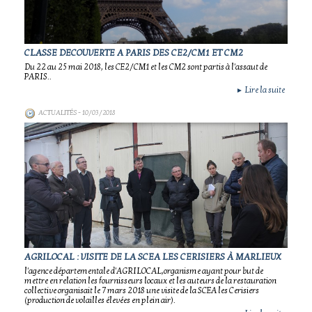
CLASSE DECOUVERTE A PARIS DES CE2/CM1 ET CM2
Du 22 au 25 mai 2018, les CE2/CM1 et les CM2 sont partis à l'assaut de
PARIS..
Lire la suite
►
ACTUALITÉS
- 10/03/2018
AGRILOCAL : VISITE DE LA SCEA LES CERISIERS À MARLIEUX
l'agence départementale d'AGRILOCAL,organisme ayant pour but de
mettre en relation les fournisseurs locaux et les auteurs de la restauration
collective organisait le 7 mars 2018 une visite de la SCEA les Cerisiers
(production de volailles élevées en plein air).