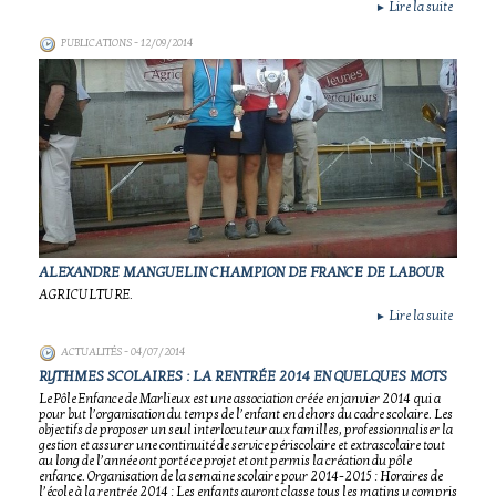
Lire la suite
►
PUBLICATIONS
- 12/09/2014
ALEXANDRE MANGUELIN CHAMPION DE FRANCE DE LABOUR
AGRICULTURE.
Lire la suite
►
ACTUALITÉS
- 04/07/2014
RYTHMES SCOLAIRES : LA RENTRÉE 2014 EN QUELQUES MOTS
Le Pôle Enfance de Marlieux est une association créée en janvier 2014 qui a
pour but l’organisation du temps de l’enfant en dehors du cadre scolaire. Les
objectifs de proposer un seul interlocuteur aux familles, professionnaliser la
gestion et assurer une continuité de service périscolaire et extrascolaire tout
au long de l’année ont porté ce projet et ont permis la création du pôle
enfance. Organisation de la semaine scolaire pour 2014-2015 : Horaires de
l’école à la rentrée 2014 : Les enfants auront classe tous les matins y compris