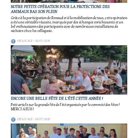
NOTRE PETITE OPÉRATION POUR LA PROTECTIONS DES
ANIMAUX BAS SON PLEIN
Grâce à la participation de Renaud et à la mobilisation de tous, cette opération
a été une véritable réussite, marquée par des échanges enrichissants et un
bel enthousiasme des participants avec de nombreuses installations de
nichoirs chez les villageois..
VIE LOCALE
- 24/07/2026
ENCORE UNE BELLE FÊTE DE L'ÉTÉ CETTE ANNÉE !
Petit article sur la grande fête de l'été organisée par le commité des fêtes !
MERCI A EUX !.
VIE LOCALE
- 24/07/2026