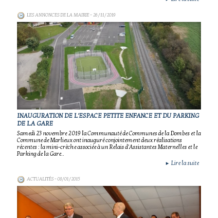
LES ANNONCES DE LA MAIRIE
- 26/11/2019
INAUGURATION DE L'ESPACE PETITE ENFANCE ET DU PARKING
DE LA GARE
Samedi 23 novembre 2019 la Communauté de Communes de la Dombes et la
Commune de Marlieux ont inauguré conjointement deux réalisations
récentes : la mini-crèche associée à un Relais d'Assistantes Maternelles et le
Parking de la Gare..
Lire la suite
►
ACTUALITÉS
- 08/01/2015