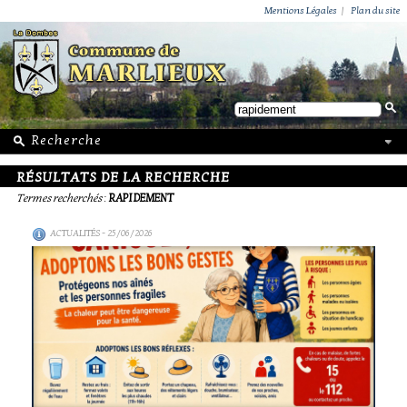
ACTUALITÉS
PUBLICATIONS
GROUPEMENT PAROISSIAL
ECOLE PRIVÉE
ACTION SOCIALE
PHOTOS DE MARLIEUX
/ VIE LOCALE
Mentions Légales
|
Plan du site
RÉSULTATS DE LA RECHERCHE
Termes recherchés
:
RAPIDEMENT
ACTUALITÉS
- 25/06/2026