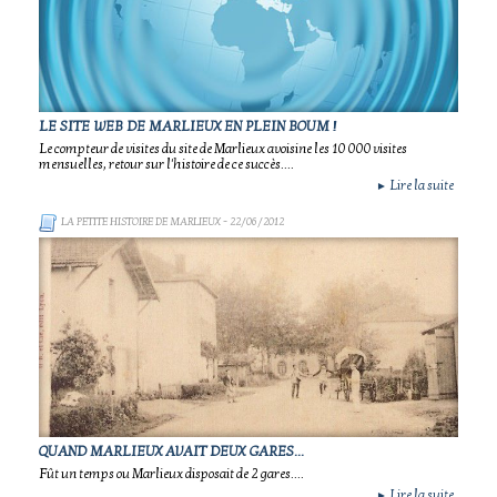
LE SITE WEB DE MARLIEUX EN PLEIN BOUM !
Le compteur de visites du site de Marlieux avoisine les 10 000 visites
mensuelles, retour sur l'histoire de ce succès....
Lire la suite
►
LA PETITE HISTOIRE DE MARLIEUX
- 22/06/2012
QUAND MARLIEUX AVAIT DEUX GARES...
Fût un temps ou Marlieux disposait de 2 gares....
Lire la suite
►