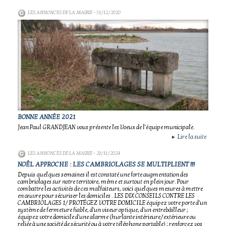
LES ANNONCES DE LA MAIRIE
- 31/12/2020
BONNE ANNÉE 2021
Jean Paul GRANDJEAN vous présente les Voeux de l'équipe municipale.
Lire la suite
►
LES ANNONCES DE LA MAIRIE
- 28/11/2024
NOÊL APPROCHE : LES CAMBRIOLAGES SE MULTIPLIENT !!!
Depuis quelques semaines il est constaté une forte augmentation des
cambriolages sur notre territoire, même et surtout en plein jour. Pour
combattre les activités de ces malfaiteurs, voici quelques mesures à mettre
en œuvre pour sécuriser les domiciles . LES DIX CONSEILS CONTRE LES
CAMBRIOLAGES 1/ PROTÉGEZ VOTRE DOMICILE équipez votre porte d'un
système de fermeture fiable, d'un viseur optique, d'un entrebâilleur ;
équipez votre domicile d'une alarme (hurlante intérieure/extérieure ou
reliée à une société de sécurité ou à votre téléphone portable) ; renforcez vos