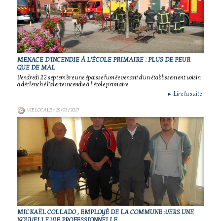
MENACE D'INCENDIE À L'ÉCOLE PRIMAIRE : PLUS DE PEUR
QUE DE MAL
Vendredi 22 septembre une épaisse fumée venant d'un établissement voisin
a déclenché l'alerte incendie à l'école primaire.
Lire la suite
►
VIE LOCALE
- 29/03/2017
MICKAËL COLLADO , EMPLOYÉ DE LA COMMUNE :VERS UNE
NOUVELLE VIE PROFESSIONNELLE