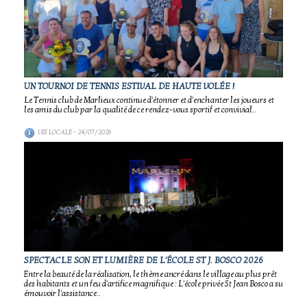
UN TOURNOI DE TENNIS ESTIVAL DE HAUTE VOLÉE !
Le Tennis club de Marlieux continue d'étonner et d'enchanter les joueurs et
les amis du club par la qualité de ce rendez-vous sportif et convivial..
VIE LOCALE
- 24/07/2026
SPECTACLE SON ET LUMIÈRE DE L'ÉCOLE ST J. BOSCO 2026
Entre la beauté de la réalisation, le thème ancré dans le village au plus prêt
des habitants et un feu d'artifice magnifique : L'école privée St Jean Bosco a su
émouvoir l'assistance..