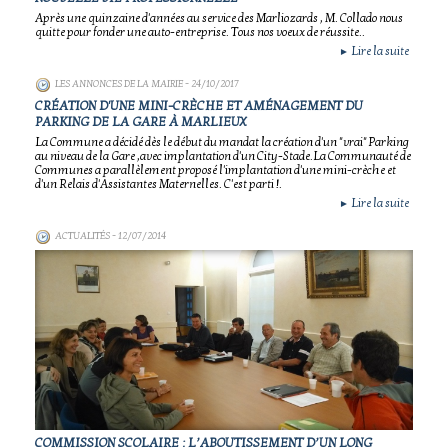
Après une quinzaine d'années au service des Marliozards , M. Collado nous
quitte pour fonder une auto-entreprise. Tous nos voeux de réussite..
Lire la suite
►
LES ANNONCES DE LA MAIRIE
- 24/10/2017
CRÉATION D'UNE MINI-CRÈCHE ET AMÉNAGEMENT DU
PARKING DE LA GARE À MARLIEUX
La Commune a décidé dès le début du mandat la création d'un "vrai" Parking
au niveau de la Gare ,avec implantation d'un City-Stade.La Communauté de
Communes a parallèlement proposé l'implantation d'une mini-crèche et
d'un Relais d'Assistantes Maternelles. C'est parti !.
Lire la suite
►
ACTUALITÉS
- 12/07/2014
COMMISSION SCOLAIRE : L’ABOUTISSEMENT D’UN LONG