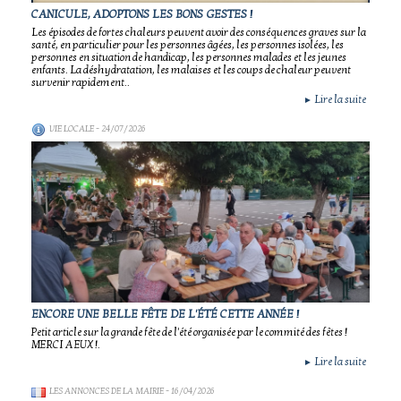
CANICULE, ADOPTONS LES BONS GESTES !
Les épisodes de fortes chaleurs peuvent avoir des conséquences graves sur la
santé, en particulier pour les personnes âgées, les personnes isolées, les
personnes en situation de handicap, les personnes malades et les jeunes
enfants. La déshydratation, les malaises et les coups de chaleur peuvent
survenir rapidement..
Lire la suite
►
VIE LOCALE
- 24/07/2026
ENCORE UNE BELLE FÊTE DE L'ÉTÉ CETTE ANNÉE !
Petit article sur la grande fête de l'été organisée par le commité des fêtes !
MERCI A EUX !.
Lire la suite
►
LES ANNONCES DE LA MAIRIE
- 16/04/2026