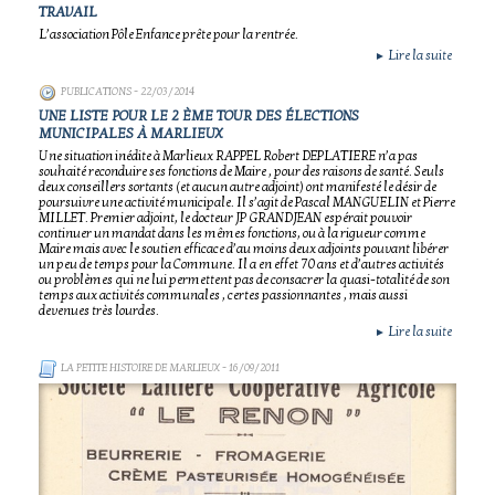
TRAVAIL
L’association Pôle Enfance prête pour la rentrée.
Lire la suite
►
PUBLICATIONS
- 22/03/2014
UNE LISTE POUR LE 2 ÈME TOUR DES ÉLECTIONS
MUNICIPALES À MARLIEUX
Une situation inédite à Marlieux RAPPEL Robert DEPLATIERE n’a pas
souhaité reconduire ses fonctions de Maire , pour des raisons de santé. Seuls
deux conseillers sortants (et aucun autre adjoint) ont manifesté le désir de
poursuivre une activité municipale. Il s’agit de Pascal MANGUELIN et Pierre
MILLET. Premier adjoint, le docteur JP GRANDJEAN espérait pouvoir
continuer un mandat dans les mêmes fonctions, ou à la rigueur comme
Maire mais avec le soutien efficace d’au moins deux adjoints pouvant libérer
un peu de temps pour la Commune. Il a en effet 70 ans et d’autres activités
ou problèmes qui ne lui permettent pas de consacrer la quasi-totalité de son
temps aux activités communales , certes passionnantes , mais aussi
devenues très lourdes.
Lire la suite
►
LA PETITE HISTOIRE DE MARLIEUX
- 16/09/2011