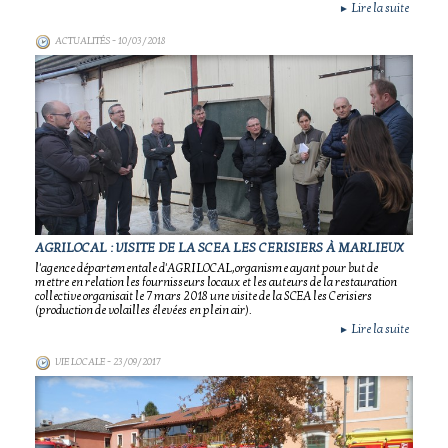
Lire la suite
►
ACTUALITÉS
- 10/03/2018
AGRILOCAL : VISITE DE LA SCEA LES CERISIERS À MARLIEUX
l'agence départementale d'AGRILOCAL,organisme ayant pour but de
mettre en relation les fournisseurs locaux et les auteurs de la restauration
collective organisait le 7 mars 2018 une visite de la SCEA les Cerisiers
(production de volailles élevées en plein air).
Lire la suite
►
VIE LOCALE
- 23/09/2017