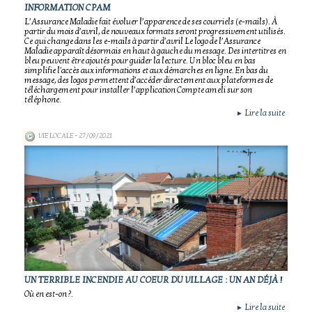
INFORMATION CPAM
L’Assurance Maladie fait évoluer l’apparence de ses courriels (e-mails). À
partir du mois d’avril, de nouveaux formats seront progressivement utilisés.
Ce qui change dans les e-mails à partir d’avril Le logo de l’Assurance
Maladie apparaît désormais en haut à gauche du message. Des intertitres en
bleu peuvent être ajoutés pour guider la lecture. Un bloc bleu en bas
simplifie l'accès aux informations et aux démarches en ligne. En bas du
message, des logos permettent d’accéder directement aux plateformes de
téléchargement pour installer l’application Compte ameli sur son
téléphone.
Lire la suite
►
VIE LOCALE
- 27/09/2021
UN TERRIBLE INCENDIE AU COEUR DU VILLAGE : UN AN DÉJÀ !
Où en est-on ?.
Lire la suite
►