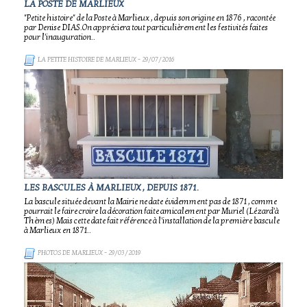
LA POSTE DE MARLIEUX
"Petite histoire" de la Poste à Marlieux , depuis son origine en 1876 , racontée
par Denise DIAS.On appréciera tout particulièrement les festivités faites
pour l'inauguration..
LA PETITE HISTOIRE DE MARLIEUX
- 29/07/2016
LES BASCULES À MARLIEUX , DEPUIS 1871.
La bascule située devant la Mairie ne date évidemment pas de 1871 , comme
pourrait le faire croire la décoration faite amicalement par Muriel (Lézard'à
Thèmes) Mais cette date fait référence à l'installation de la première bascule
à Marlieux en 1871..
PHOTOS DE MARLIEUX
- 29/03/2019