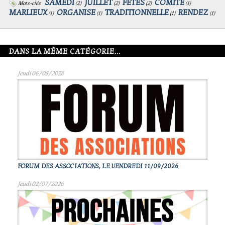
SAMEDI
JUILLET
FETES
COMITE
Mots-clés
(
2
)
(
2
)
(
2
)
(
1
)
MARLIEUX
ORGANISE
TRADITIONNELLE
RENDEZ
(
1
)
(
1
)
(
1
)
(
1
)
DANS LA MÊME CATÉGORIE...
Jeudi 06/08/2026
FORUM DES ASSOCIATIONS, LE VENDREDI 11/09/2026
Jeudi 02/07/2026