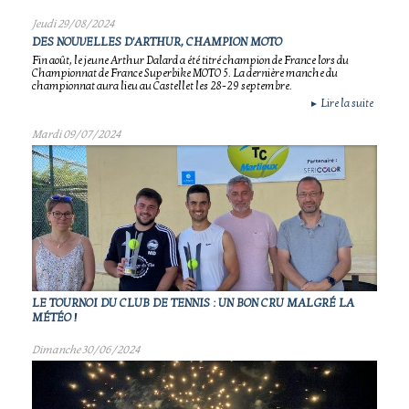
Jeudi 29/08/2024
DES NOUVELLES D'ARTHUR, CHAMPION MOTO
Fin août, le jeune Arthur Dalard a été titré champion de France lors du
Championnat de France Superbike MOTO 5. La dernière manche du
championnat aura lieu au Castellet les 28-29 septembre.
Lire la suite
►
Mardi 09/07/2024
LE TOURNOI DU CLUB DE TENNIS : UN BON CRU MALGRÉ LA
MÉTÉO !
Dimanche 30/06/2024