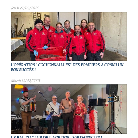
Jeudi 27/02/2025
L'OPÉRATION " COCHONNAILLES" DES POMPIERS A CONNU UN
BON SUCCÈS !
Mardi 18/02/2025
LE BAL DU CLUB DE L'AGE D'OR : 209 DANSEURS !