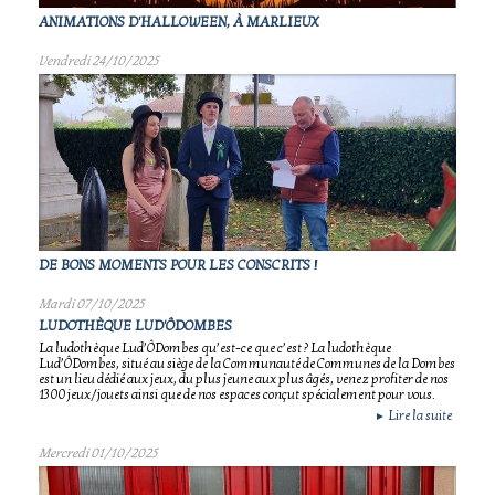
ANIMATIONS D'HALLOWEEN, À MARLIEUX
Vendredi 24/10/2025
DE BONS MOMENTS POUR LES CONSCRITS !
Mardi 07/10/2025
LUDOTHÈQUE LUD'ÔDOMBES
La ludothèque Lud’ÔDombes qu’est-ce que c’est ? La ludothèque
Lud’ÔDombes, situé au siège de la Communauté de Communes de la Dombes
est un lieu dédié aux jeux, du plus jeune aux plus âgés, venez profiter de nos
1300 jeux/jouets ainsi que de nos espaces conçut spécialement pour vous.
Lire la suite
►
Mercredi 01/10/2025