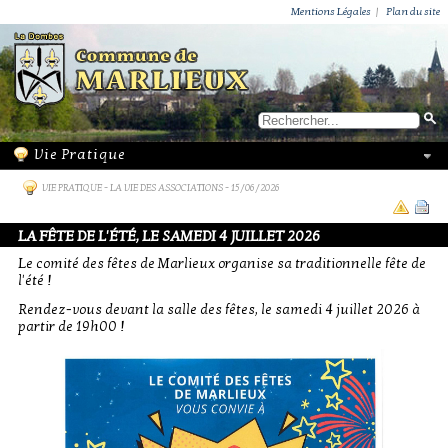
ACTUALITÉS
PUBLICATIONS
GROUPEMENT PAROISSIAL
ECOLE PRIVÉE
ACTION SOCIALE
PHOTOS DE MARLIEUX
/ VIE LOCALE
Mentions Légales
|
Plan du site
VIE PRATIQUE
-
LA VIE DES ASSOCIATIONS
- 15/06/2026
LA FÊTE DE L'ÉTÉ, LE SAMEDI 4 JUILLET 2026
Le comité des fêtes de Marlieux organise sa traditionnelle fête de
l'été !
Rendez-vous devant la salle des fêtes, le samedi 4 juillet 2026 à
partir de 19h00 !