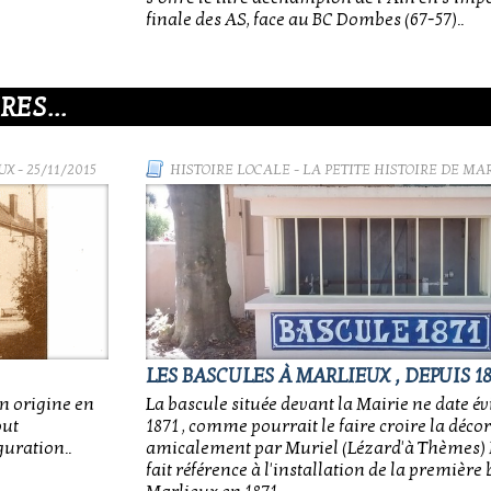
finale des AS, face au BC Dombes (67-57)..
ES...
UX
- 25/11/2015
HISTOIRE LOCALE
-
LA PETITE HISTOIRE DE MA
LES BASCULES À MARLIEUX , DEPUIS 18
on origine en
La bascule située devant la Mairie ne date 
out
1871 , comme pourrait le faire croire la décor
guration..
amicalement par Muriel (Lézard'à Thèmes) M
fait référence à l'installation de la première