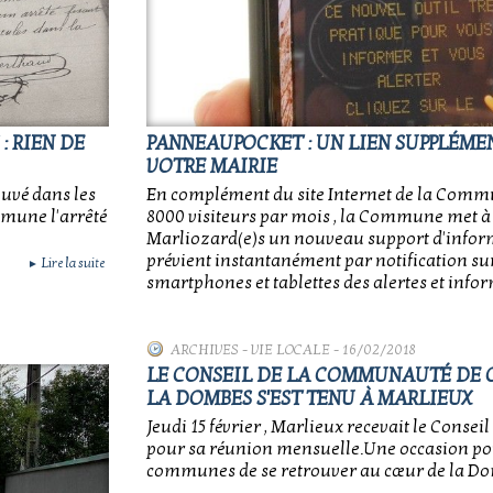
: RIEN DE
PANNEAUPOCKET : UN LIEN SUPPLÉME
VOTRE MAIRIE
ouvé dans les
En complément du site Internet de la Commu
mune l'arrêté
8000 visiteurs par mois , la Commune met à 
Marliozard(e)s un nouveau support d'informa
prévient instantanément par notification sur
Lire la suite
►
smartphones et tablettes des alertes et infor
ARCHIVES
-
VIE LOCALE
- 16/02/2018
LE CONSEIL DE LA COMMUNAUTÉ DE
LA DOMBES S'EST TENU À MARLIEUX
Jeudi 15 février , Marlieux recevait le Con
pour sa réunion mensuelle.Une occasion pour
communes de se retrouver au cœur de la Do