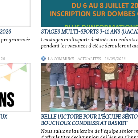
2026
STAGES MULTI-SPORTS 3-11 ANS (VACA
nt programmée
Les stages multisports destinés aux enfants d
pendant les vacances d’été se dérouleront au
026
LA COMMUNE
-
ACTUALITÉS
- 26/05/2026
EUX
BELLE VICTOIRE POUR L'ÉQUIPE SÉNI
BOUCHOUX CONDEISSIAT BASKET
Nous saluons la victoire de l’équipe sénior 
s’offre le titre dechampion de l’Ain en s’impo