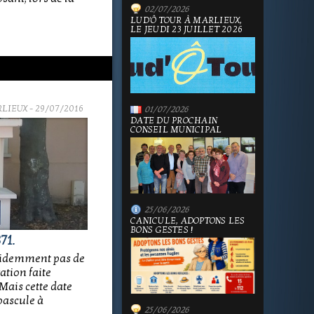
02/07/2026
LUD'Ô TOUR À MARLIEUX,
LE JEUDI 23 JUILLET 2026
RLIEUX
- 29/07/2016
01/07/2026
DATE DU PROCHAIN
CONSEIL MUNICIPAL
25/06/2026
CANICULE, ADOPTONS LES
BONS GESTES !
71.
évidemment pas de
ation faite
ais cette date
 bascule à
25/06/2026