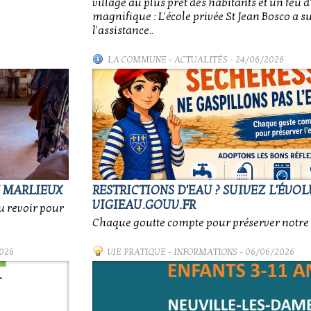
village au plus prêt des habitants et un feu d'
magnifique : L'école privée St Jean Bosco a 
l'assistance..
LA COMMUNE
-
ACTUALITÉS
- 24/06/2026
E MARLIEUX
RESTRICTIONS D'EAU ? SUIVEZ L'ÉVO
VIGIEAU.GOUV.FR
au revoir pour
Chaque goutte compte pour préserver notre 
026
VIE PRATIQUE
-
INFORMATIONS
- 06/06/2026