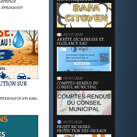
artifice
su émouvoir
09/07/2026
ARRÊTÉ SÉCHERESSE ET
VIGILANCE EAU
09/07/2026
LUTION SUR
COMPTES-RENDUS DU
CONSEIL MUNICIPAL
ressource en eau.
03/07/2026
PROJET NICHOIRS,
PROTECTION DES OISEAUX