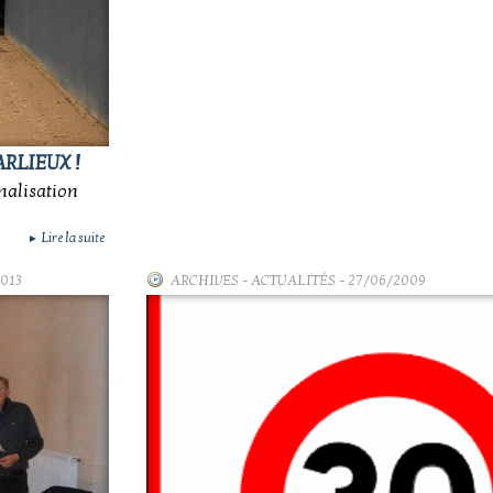
RLIEUX !
nalisation
Lire la suite
►
2013
ARCHIVES
-
ACTUALITÉS
- 27/06/2009