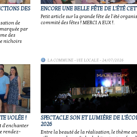
ECTIONS DES
ENCORE UNE BELLE FÊTE DE L'ÉTÉ CET
Petit article sur la grande fête de l'été organi
commité des fêtes ! MERCI A EUX !.
isation de
e, marquée par
sme des
e nichoirs
LA COMMUNE
-
VIE LOCALE
- 24/07/2026
TE VOLÉE !
SPECTACLE SON ET LUMIÈRE DE L'ÉCOL
2026
t d'enchanter
ce rendez-
Entre la beauté de la réalisation, le thème an