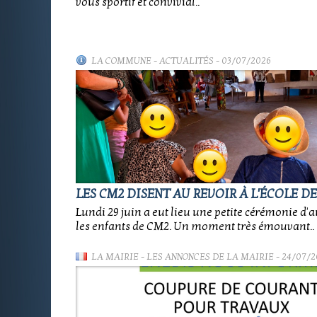
vous sportif et convivial..
LA COMMUNE
-
ACTUALITÉS
- 03/07/2026
LES CM2 DISENT AU REVOIR À L'ÉCOLE D
Lundi 29 juin a eut lieu une petite cérémonie d'
les enfants de CM2. Un moment très émouvant..
LA MAIRIE
-
LES ANNONCES DE LA MAIRIE
- 24/07/2