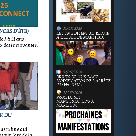
03/07/2026
NCES D'ÉTÉ)
LES CM2 DISENT AU REVOIR
À L'ÉCOLE DE MARLIEUX
e 3 à 11 ans
x dates suivantes.
02/07/2026
BRUITS DE VOISINAGE -
MODIFICATION DE L'ARRÊTÉ
PRÉFECTORAL
02/07/2026
PROCHAINES
MANIFESTATIONS À
MARLIEUX
OR DU
masculine qui
sant, lors de la