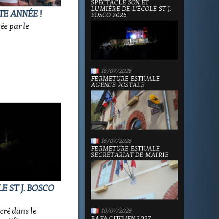
SPECTACLE SON ET
LUMIÈRE DE L'ÉCOLE ST J.
TE ANNÉE !
BOSCO 2026
sée par le
16/07/2026
FERMETURE ESTIVALE
AGENCE POSTALE
16/07/2026
FERMETURE ESTIVALE
SECRÉTARIAT DE MAIRIE
E ST J. BOSCO
cré dans le
10/07/2026
BAFA CITOYEN 2027