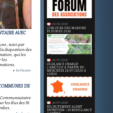
03/08/2026
CONCOURS DES MAISONS
FLEURIES 2026
NTAIRE AVEC
ne , suivi par
la disposition des
tion , qui les
 les
28/07/2026
VIGILANCE ORANGE
mations..
CANICULE À PARTIR DU
Lire la suite
MERCREDI 28/07/2026 À
►
12H00
 COMMUNES DE
seil Communautaire
 les élus des 36
28/07/2026
RECRUTEMENT AGENT
mbes..
ENTRETIEN + SURVEILLANCE