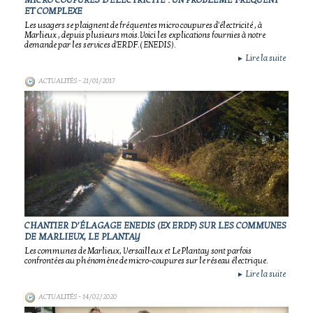
MICRO COUPURES D'ÉLECTRICITÉ : UN PROBLÈME FRÉQUENT
ET COMPLEXE
Les usagers se plaignent de fréquentes micro coupures d'électricité , à
Marlieux , depuis plusieurs mois.Voici les explications fournies à notre
demande par les services d'ERDF.( ENEDIS).
Lire la suite
►
ACTUALITÉS
- 21/01/2017
CHANTIER D’ÉLAGAGE ENEDIS (EX ERDF) SUR LES COMMUNES
DE MARLIEUX, LE PLANTAY
Les communes de Marlieux, Versailleux et Le Plantay sont parfois
confrontées au phénomène de micro-coupures sur le réseau électrique.
Lire la suite
►
ACTUALITÉS
- 14/02/2020