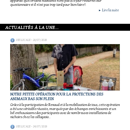
apparait que certains habitants n'ont pas à ce jour retourné leur
questionnaire et il n'est pas trop tard pour bien faire !.
Lire la suite
►
ACTUALITÉS À LA UNE...
VIE LOCALE
- 28/07/2026
NOTRE PETITE OPÉRATION POUR LA PROTECTIONS DES
ANIMAUX BAS SON PLEIN
Grâce à la participation de Renaud et à la mobilisation de tous, cette opération
a été une véritable réussite, marquée par des échanges enrichissants et un
bel enthousiasme des participants avec de nombreuses installations de
nichoirs chez les villageois..
VIE LOCALE
- 24/07/2026