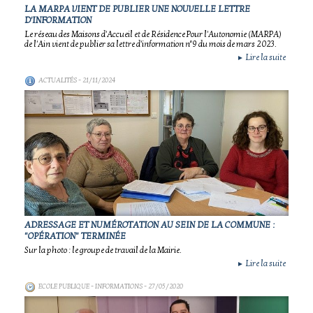
LA MARPA VIENT DE PUBLIER UNE NOUVELLE LETTRE
D'INFORMATION
Le réseau des Maisons d'Accueil et de Résidence Pour l'Autonomie (MARPA)
de l'Ain vient de publier sa lettre d'information n°9 du mois de mars 2023.
Lire la suite
►
ACTUALITÉS
- 21/11/2024
ADRESSAGE ET NUMÉROTATION AU SEIN DE LA COMMUNE :
"OPÉRATION" TERMINÉE
Sur la photo : le groupe de travail de la Mairie.
Lire la suite
►
ECOLE PUBLIQUE - INFORMATIONS
- 27/05/2020