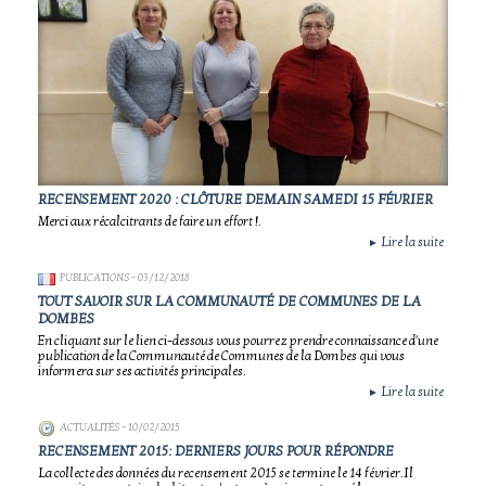
RECENSEMENT 2020 : CLÔTURE DEMAIN SAMEDI 15 FÉVRIER
Merci aux récalcitrants de faire un effort !.
Lire la suite
►
PUBLICATIONS
- 03/12/2018
TOUT SAVOIR SUR LA COMMUNAUTÉ DE COMMUNES DE LA
DOMBES
En cliquant sur le lien ci-dessous vous pourrez prendre connaissance d'une
publication de la Communauté de Communes de la Dombes qui vous
informera sur ses activités principales.
Lire la suite
►
ACTUALITÉS
- 10/02/2015
RECENSEMENT 2015: DERNIERS JOURS POUR RÉPONDRE
La collecte des données du recensement 2015 se termine le 14 février.Il