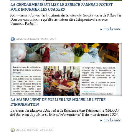
LA GENDARMERIE UTILISE LE SERVICE PANNEAU POCKET
POUR INFORMER LES USAGERS
Pour mieux informer les habitants du territoire la Gendarmerie de Villars les
Dombes nous informe qu'elle vient de mettre à disposition le service
"Panneau Pocket".
Lire la suite
►
MARPA LE RENON
- 09/03/2024
LA MARPA VIENT DE PUBLIER UNE NOUVELLE LETTRE
D'INFORMATION
Le réseau des Maisons d'Accueil et de Résidence Pour l'Autonomie (MARPA)
de l'Ain vient de publier sa lettre d'information n° 13 du mois de mars 2024.
Lire la suite
►
ACTION SOCIALE
- 12/12/2011