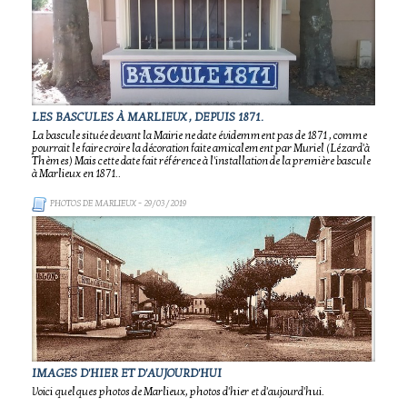
LES BASCULES À MARLIEUX , DEPUIS 1871.
La bascule située devant la Mairie ne date évidemment pas de 1871 , comme
pourrait le faire croire la décoration faite amicalement par Muriel (Lézard'à
Thèmes) Mais cette date fait référence à l'installation de la première bascule
à Marlieux en 1871..
PHOTOS DE MARLIEUX
- 29/03/2019
IMAGES D'HIER ET D'AUJOURD'HUI
Voici quelques photos de Marlieux, photos d'hier et d'aujourd'hui.