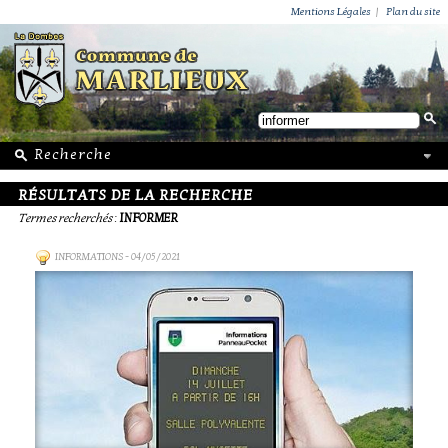
ACTUALITÉS
PUBLICATIONS
GROUPEMENT PAROISSIAL
ECOLE PRIVÉE
ACTION SOCIALE
PHOTOS DE MARLIEUX
/ VIE LOCALE
Mentions Légales
|
Plan du site
RÉSULTATS DE LA RECHERCHE
Termes recherchés
:
INFORMER
INFORMATIONS
- 04/05/2021