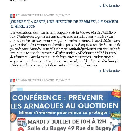
d'échanger..
Lire la suite
►
LES ANNONCES DE LA MAIRIE
- 09/03/2026
JOURNÉE "LA SANTÉ, UNE HISTOIRE DE FEMMES", LE SAMEDI
11 AVRIL 2026
Les médiatrices des musées municipaux et de la Micro-Folie de Châtillon-
sur-Chalaronne organisent une journée de sensibilisation intitulée « La
santé, une histoire de femmes », qui se tiendra le samedi 11 avril 2026. Parce
que les droits des femmes ne devraient pas être évoqués ou célébrés une seule
journée dans l’année, les médiatrices ont souhaité prolonger cette réflexion à
travers un temps de rencontre, d’information et d’échange dédié à la santé
des femmes. Dans la continuité de la journée consacrée à l’endométriose
organisée l’an dernier, cet événement a pour objectif d’informer, d’échanger
et de contribuer à lever les tabous autour de la santé féminine.
Lire la suite
►
LES ANNONCES DE LA MAIRIE
- 15/06/2026