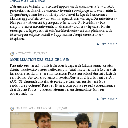
INFORMATION CPAM
L’Assurance Maladie fait évoluer l’apparence de ses courriels (e-mails). À
partir du mois d’avril, de nouveaux formats seront progressivement utilisés.
Ce qui change dans les e-mails à partir d’avril Le logo de l’Assurance
Maladie apparaît désormais en haut à gauche du message. Des intertitres en
bleu peuvent être ajoutés pour guider la lecture. Un bloc bleu en bas
simplifie l'accès aux informations et aux démarches en ligne. En bas du
message, des logos permettent d’accéder directement aux plateformes de
téléchargement pour installer l’application Compte ameli sur son
téléphone.
Lire la suite
►
ACTUALITÉS
- 13/09/2015
MOBILISATION DES ELUS DE L'AIN
Pour informer les administrés des conséquences de la baisse annoncée des
dotations de fonctionnement allouées par l’État aux collectivités locales et de
la réforme territoriale, les élus locaux du Département de l'Ain ont décidé de
se mobiliser. Par courrier, l'association des Maires du Département de l'Ain
(AMF 01) demande aux élus de participer à un rassemblement le 19
septembre prochain à Bourg en Bresse. Vous pouvez prendre connaissance
de et de pour l'information des administrés an cliquant sur les liens
correspondants..
Lire la suite
►
LES ANNONCES DE LA MAIRIE
- 16/03/2016