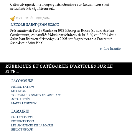
Cette rubrique donne un aperçu des chantiers sur la commune et est
actualisée très régulièrement..
ECOLE PRIVÉE
- 30/11/2014
L'ÉCOLE SAINT-JEAN BOSCO
Présentation de l'école Fondée en 1983 à Bourg en Bresse (rue des Anciens
Combattants) et installée à Marlieux (château de la Ville) en 1999, l'école
Saint Jean Bosco est dirigée depuis 2003 par les prêtres de la Fraternité
Sacerdotale Saint Pie X.
Lire la suite
►
RUBRIQUES ET CATÉGORIES D'ARTICLES SUR LE
SITE...
LA COMMUNE
PRÉSENTATION
VIE LOCALE
TOURISME-COMMERCES-ARTISANS
ACTUALITÉS
MARPA LE RENON
LA MAIRIE
PUBLICATIONS
PRÉSENTATION
LES ANNONCES DE LA MAIRIE
BIBLIOTHÈQUE