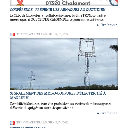
CONFÉRENCE : PRÉVENIR LES ARNAQUES AU QUOTIDIEN
Le CLIC de la Dombes, en collaboration avec Jérôme TRON, conseiller
numérique, et QUE CHOISIR ENSEMBLE, organise une conférence.
Lire la suite
►
LES ANNONCES DE LA MAIRIE
- 29/10/2024
SIGNALEMENT DES MICRO-COUPURES D'ÉLECTRICITÉ À
MARLIEUX
Domicilié à Marlieux, vous êtes probablement victime de microcoupures
d'électricité , qui gênent votre vie quotidienne.
Lire la suite
►
LES ANNONCES DE LA MAIRIE
- 16/04/2026