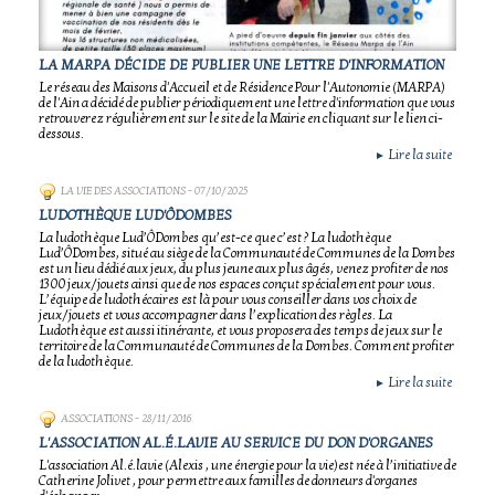
LA MARPA DÉCIDE DE PUBLIER UNE LETTRE D'INFORMATION
Le réseau des Maisons d'Accueil et de Résidence Pour l'Autonomie (MARPA)
de l'Ain a décidé de publier périodiquement une lettre d'information que vous
retrouverez régulièrement sur le site de la Mairie en cliquant sur le lien ci-
dessous.
Lire la suite
►
LA VIE DES ASSOCIATIONS
- 07/10/2025
LUDOTHÈQUE LUD'ÔDOMBES
La ludothèque Lud’ÔDombes qu’est-ce que c’est ? La ludothèque
Lud’ÔDombes, situé au siège de la Communauté de Communes de la Dombes
est un lieu dédié aux jeux, du plus jeune aux plus âgés, venez profiter de nos
1300 jeux/jouets ainsi que de nos espaces conçut spécialement pour vous.
L’équipe de ludothécaires est là pour vous conseiller dans vos choix de
jeux/jouets et vous accompagner dans l’explication des règles. La
Ludothèque est aussi itinérante, et vous proposera des temps de jeux sur le
territoire de la Communauté de Communes de la Dombes. Comment profiter
de la ludothèque.
Lire la suite
►
ASSOCIATIONS
- 28/11/2016
L'ASSOCIATION AL.É.LAVIE AU SERVICE DU DON D'ORGANES
L'association Al.é.lavie (Alexis , une énergie pour la vie)est née à l’initiative de
Catherine Jolivet , pour permettre aux familles de donneurs d'organes