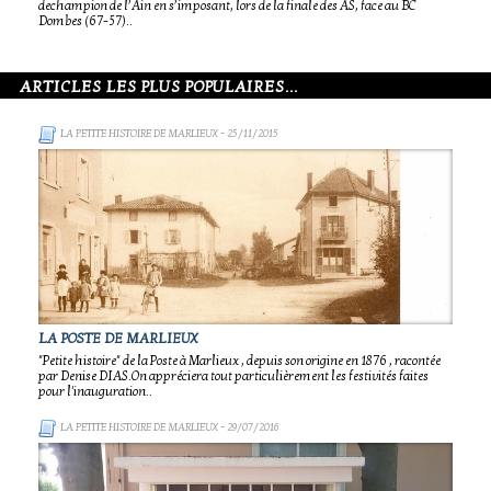
dechampion de l’Ain en s’imposant, lors de la finale des AS, face au BC
Dombes (67-57)..
ARTICLES LES PLUS POPULAIRES...
LA PETITE HISTOIRE DE MARLIEUX
- 25/11/2015
LA POSTE DE MARLIEUX
"Petite histoire" de la Poste à Marlieux , depuis son origine en 1876 , racontée
par Denise DIAS.On appréciera tout particulièrement les festivités faites
pour l'inauguration..
LA PETITE HISTOIRE DE MARLIEUX
- 29/07/2016