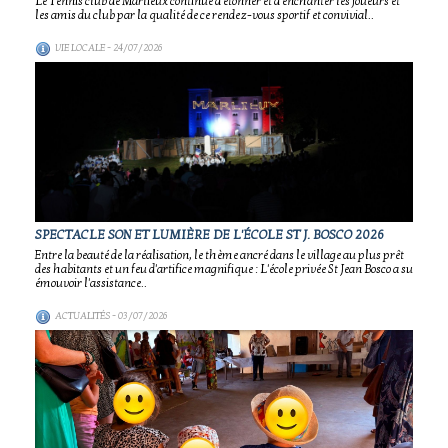
Le Tennis club de Marlieux continue d'étonner et d'enchanter les joueurs et
les amis du club par la qualité de ce rendez-vous sportif et convivial..
VIE LOCALE
- 24/07/2026
SPECTACLE SON ET LUMIÈRE DE L'ÉCOLE ST J. BOSCO 2026
Entre la beauté de la réalisation, le thème ancré dans le village au plus prêt
des habitants et un feu d'artifice magnifique : L'école privée St Jean Bosco a su
émouvoir l'assistance..
ACTUALITÉS
- 03/07/2026