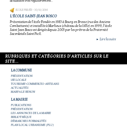
actualisée très régulièrement..
ECOLE PRIVÉE
- 30/11/2014
L'ÉCOLE SAINT-JEAN BOSCO
Présentation de l'école Fondée en 1983 à Bourg en Bresse (rue des Anciens
Combattants) et installée à Marlieux (château de la Ville) en 1999, l'école
Saint Jean Bosco est dirigée depuis 2003 par les prêtres de la Fraternité
Sacerdotale Saint Pie X.
Lire la suite
►
RUBRIQUES ET CATÉGORIES D'ARTICLES SUR LE
SITE...
LA COMMUNE
PRÉSENTATION
VIE LOCALE
TOURISME-COMMERCES-ARTISANS
ACTUALITÉS
MARPA LE RENON
LA MAIRIE
PUBLICATIONS
PRÉSENTATION
LES ANNONCES DE LA MAIRIE
BIBLIOTHÈQUE
DÉMARCHES FORMALITÉS
PLAN LOCAL URBANISME (PLU)