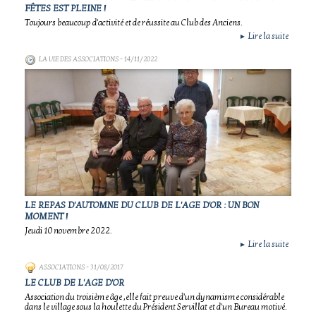
FÊTES EST PLEINE !
Toujours beaucoup d'activité et de réussite au Club des Anciens.
Lire la suite
►
LA VIE DES ASSOCIATIONS
- 14/11/2022
LE REPAS D'AUTOMNE DU CLUB DE L'AGE D'OR : UN BON
MOMENT !
Jeudi 10 novembre 2022.
Lire la suite
►
ASSOCIATIONS
- 31/08/2017
LE CLUB DE L'AGE D'OR
Association du troisième âge ,elle fait preuve d'un dynamisme considérable
dans le village sous la houlette du Président Servillat et d'un Bureau motivé.