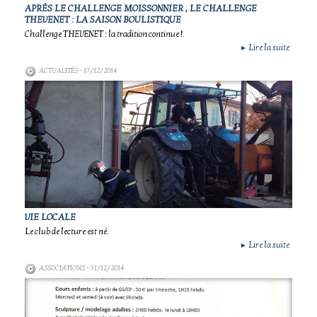
APRÈS LE CHALLENGE MOISSONNIER , LE CHALLENGE
THEVENET : LA SAISON BOULISTIQUE
Challenge THEVENET : la tradition continue !.
Lire la suite
►
ACTUALITÉS
- 17/12/2014
VIE LOCALE
Le club de lecture est né.
Lire la suite
►
ASSOCIATIONS
- 31/12/2014