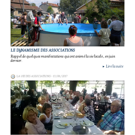
LE DYNAMISME DES ASSOCIATIONS
Rappel de quelques manifestations qui ont animé la vie locale , en juin
dernier.
Lire la suite
►
LA VIE DES ASSOCIATIONS
- 13/06/2017