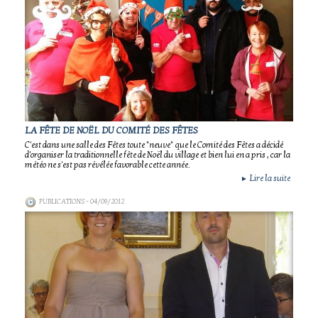
LA FÊTE DE NOËL DU COMITÉ DES FÊTES
C'est dans une salle des Fêtes toute "neuve" que le Comité des Fêtes a décidé
d'organiser la traditionnelle fête de Noël du village et bien lui en a pris , car la
météo ne s'est pas révélée favorable cette année.
Lire la suite
►
PUBLICATIONS
- 04/09/2012