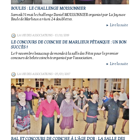
BOULES : LE CHALLENGE MOISSONNIER
Samedi 31 mai le challenge Daniel MOISSONNIER organisé par La Joyeuse
Boule de Marlieux a réuni 24 doublettes.
Lire la suite
►
LA VIE DES ASSOCIATIONS
- 13/11/2019
LE CONCOURS DE COINCHE DE MARLIEUX PÉTANQUE : UN BON
SUCCÈS !
Le 9 novembre beaucoup de monde à la salle des Fêtes pour le premier
concours de belote coinchée organisé par l'association..
Lire la suite
►
LA VIE DES ASSOCIATIONS
- 05/03/2017
BAL ET CONCOURS DE COINCHE À L'ÂGE D'OR : LA SALLE DES