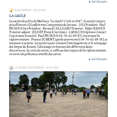
Lire la suite
►
ASSOCIATIONS
- 28/02/2013
LA GAULE
La société de pêche de Marlieux "La Gaule" Créée en 1947 , la société compte
actuellement 120 adhérents Composition du bureau : 2012 Président : Paul
PECHOUX Vice Président : Bernard CALLIGARO Trésorier : Didier RAVOUX
Trésorier adjoint : JOLIVET Franck Secrétaire : LAPALUD Stéphane Contact:
Concernant la société : Paul PECHOUX 04-74-42-80-85 Concernant la
réglementation : Francis DUMONT (garde assermenté) 04-74-42-88-38 Les
missions et actions: La société a pour mission l'aménagement et le nettoyage
des berges du Renom, l'alevinage en fonction des différentes dates
d'ouvertures, la vente de cartes, et veille au bon respect de la réglementation
en terme de pollution,contrôle des cartes.
Lire la suite
►
LA VIE DES ASSOCIATIONS
- 13/07/2021