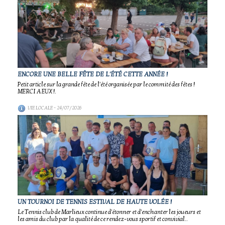
ENCORE UNE BELLE FÊTE DE L'ÉTÉ CETTE ANNÉE !
Petit article sur la grande fête de l'été organisée par le commité des fêtes !
MERCI A EUX !.
VIE LOCALE
- 24/07/2026
UN TOURNOI DE TENNIS ESTIVAL DE HAUTE VOLÉE !
Le Tennis club de Marlieux continue d'étonner et d'enchanter les joueurs et
les amis du club par la qualité de ce rendez-vous sportif et convivial..