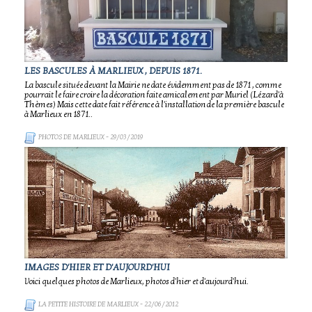
LES BASCULES À MARLIEUX , DEPUIS 1871.
La bascule située devant la Mairie ne date évidemment pas de 1871 , comme
pourrait le faire croire la décoration faite amicalement par Muriel (Lézard'à
Thèmes) Mais cette date fait référence à l'installation de la première bascule
à Marlieux en 1871..
PHOTOS DE MARLIEUX
- 29/03/2019
IMAGES D'HIER ET D'AUJOURD'HUI
Voici quelques photos de Marlieux, photos d'hier et d'aujourd'hui.
LA PETITE HISTOIRE DE MARLIEUX
- 22/06/2012