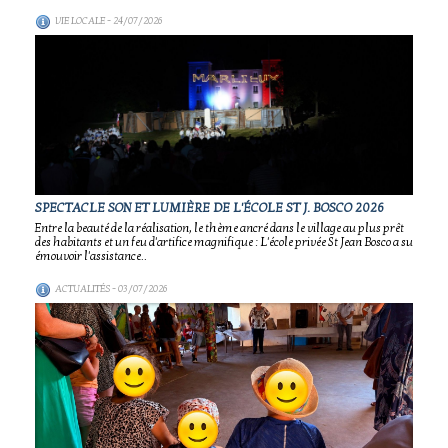
VIE LOCALE
- 24/07/2026
SPECTACLE SON ET LUMIÈRE DE L'ÉCOLE ST J. BOSCO 2026
Entre la beauté de la réalisation, le thème ancré dans le village au plus prêt
des habitants et un feu d'artifice magnifique : L'école privée St Jean Bosco a su
émouvoir l'assistance..
ACTUALITÉS
- 03/07/2026