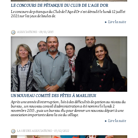
LE CONCOURS DE PÉTANQUE DU CLUB DE L'AGE D'OR
Le concours de pétanque du Club de l'Age d'Or s'est déroulé le lundi 12 juillet
2021 sur les jeux de boules de.
Lire la suite
►
ASSOCIATIONS
- 09/11/2015
UN NOUVEAU COMITÉ DES FÊTES À MARLIEUX
Après une année d'interruption , liée à des difficultés de gestion au niveau du
bureau , un nouveau conseil d'administration a été nommé le lundi 2
novembre 2015 , puis un bureau élu pour donner un nouveau départ à une
association importante dans la vie du village.
Lire la suite
►
LA VIE DES ASSOCIATIONS
- 15/12/2022