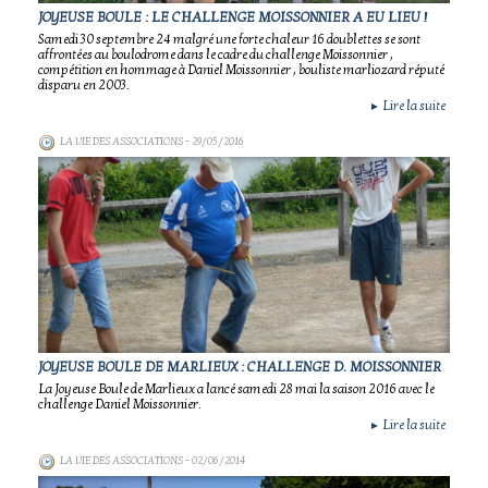
JOYEUSE BOULE : LE CHALLENGE MOISSONNIER A EU LIEU !
Samedi 30 septembre 24 malgré une forte chaleur 16 doublettes se sont
affrontées au boulodrome dans le cadre du challenge Moissonnier ,
compétition en hommage à Daniel Moissonnier , bouliste marliozard réputé
disparu en 2003.
Lire la suite
►
LA VIE DES ASSOCIATIONS
- 29/05/2016
JOYEUSE BOULE DE MARLIEUX : CHALLENGE D. MOISSONNIER
La Joyeuse Boule de Marlieux a lancé samedi 28 mai la saison 2016 avec le
challenge Daniel Moissonnier.
Lire la suite
►
LA VIE DES ASSOCIATIONS
- 02/06/2014