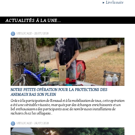
Lire la suite
►
ACTUALITÉS À LA UNE...
VIE LOCALE
- 28/07/2026
NOTRE PETITE OPÉRATION POUR LA PROTECTIONS DES
ANIMAUX BAS SON PLEIN
Grâce à la participation de Renaud et à la mobilisation de tous, cette opération
a été une véritable réussite, marquée par des échanges enrichissants et un
bel enthousiasme des participants avec de nombreuses installations de
nichoirs chez les villageois..
VIE LOCALE
- 24/07/2026