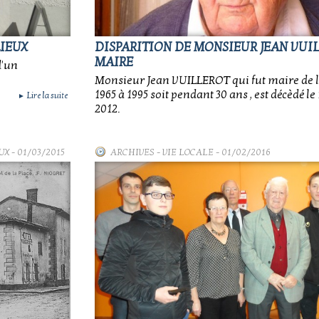
LIEUX
DISPARITION DE MONSIEUR JEAN VUI
MAIRE
d'un
Monsieur Jean VUILLEROT qui fut maire de
1965 à 1995 soit pendant 30 ans , est décèdé l
Lire la suite
►
2012.
UX
- 01/03/2015
ARCHIVES
-
VIE LOCALE
- 01/02/2016