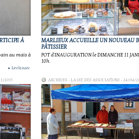
RTICIPE À
MARLIEUX ACCUEILLE UN NOUVEAU 
PÂTISSIER
pain au maïs à
POT d'INAUGURATION le DIMANCHE 11 JANVI
10h.
Lire la suite
►
11/2015
ARCHIVES
-
LA VIE DES ASSOCIATIONS
- 24/04/2