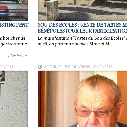
DISTINGUENT
SOU DES ECOLES : VENTE DE TARTES 
BÉNÉVOLES POUR LEUR PARTICIPATIO
 le boucher de
La manifestation "Tartes du Sou des Écoles" à 
la gastronomie
avril, en partenariat avec Mme et M.
Lire la suite
►
09/2013
ARCHIVES
-
PUBLICATIONS
- 23/09/2012