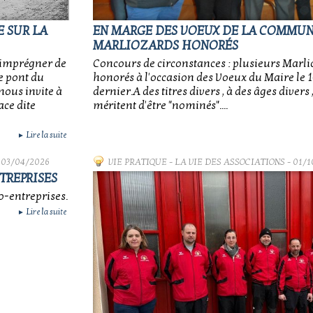
E SUR LA
EN MARGE DES VOEUX DE LA COMMUNE
MARLIOZARDS HONORÉS
s'imprégner de
Concours de circonstances : plusieurs Marli
e pont du
honorés à l'occasion des Voeux du Maire le 1
nous invite à
dernier.A des titres divers , à des âges divers 
ace dite
méritent d'être "nominés"....
Lire la suite
►
 03/04/2026
VIE PRATIQUE
-
LA VIE DES ASSOCIATIONS
- 01/1
TREPRISES
o-entreprises.
Lire la suite
►