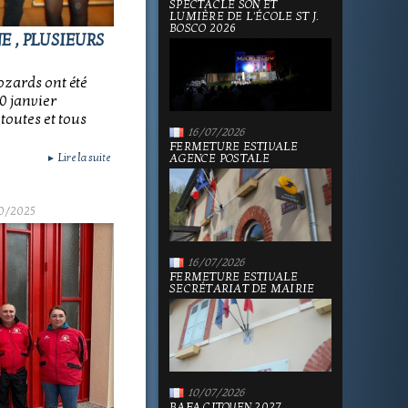
SPECTACLE SON ET
LUMIÈRE DE L'ÉCOLE ST J.
BOSCO 2026
 , PLUSIEURS
ozards ont été
0 janvier
,toutes et tous
16/07/2026
FERMETURE ESTIVALE
Lire la suite
AGENCE POSTALE
►
0/2025
16/07/2026
FERMETURE ESTIVALE
SECRÉTARIAT DE MAIRIE
10/07/2026
BAFA CITOYEN 2027