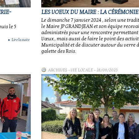
RIE-
LES VOEUX DU MAIRE : LA CÉRÉMONIE
Le dimanche 7 janvier 2024 , selon une tradit
le Maire JP GRANDJEAN et son équipe recevai
uis le 5
administrés pour une rencontre permettant
Vœux , mais aussi de faire le point des activit
Lire la suite
►
Municipalité et de discuter autour du verre de
galette des Rois.
ARCHIVES
-
VIE LOCALE
- 28/09/2023