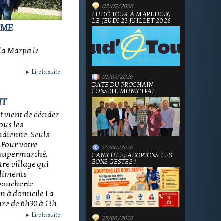
02/07/2026
LUD'Ô TOUR À MARLIEUX,
LE JEUDI 23 JUILLET 2026
ÈME
la Marpa le
Lire la suite
►
01/07/2026
DATE DU PROCHAIN
CONSEIL MUNICIPAL
NT
 vient de décider
ous les
idienne. Seuls
 Pour votre
25/06/2026
 supermarché,
CANICULE, ADOPTONS LES
BONS GESTES !
re village qui
aliments
 boucherie
on à domicile La
e de 6h30 à 13h.
Lire la suite
►
25/06/2026