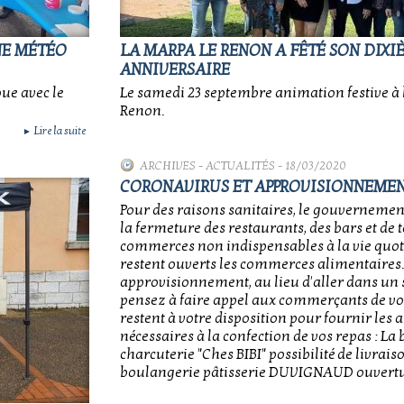
NE MÉTÉO
LA MARPA LE RENON A FÊTÉ SON DIXI
ANNIVERSAIRE
ue avec le
Le samedi 23 septembre animation festive à 
Renon.
Lire la suite
►
ARCHIVES
-
ACTUALITÉS
- 18/03/2020
CORONAVIRUS ET APPROVISIONNEME
Pour des raisons sanitaires, le gouvernement
la fermeture des restaurants, des bars et de t
commerces non indispensables à la vie quot
restent ouverts les commerces alimentaires.
approvisionnement, au lieu d'aller dans un
pensez à faire appel aux commerçants de vot
restent à votre disposition pour fournir les 
nécessaires à la confection de vos repas : La
charcuterie "Ches BIBI" possibilité de livrais
boulangerie pâtisserie DUVIGNAUD ouvertur