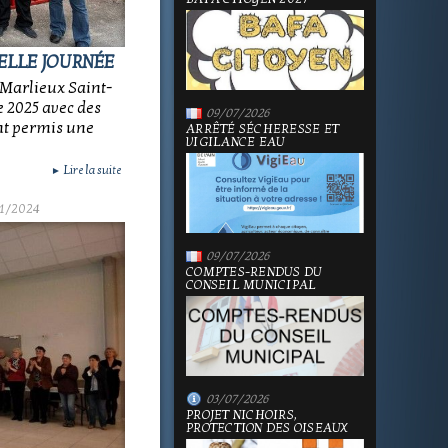
BELLE JOURNÉE
 Marlieux Saint-
 2025 avec des
09/07/2026
nt permis une
ARRÊTÉ SÉCHERESSE ET
VIGILANCE EAU
Lire la suite
►
1/2024
09/07/2026
COMPTES-RENDUS DU
CONSEIL MUNICIPAL
03/07/2026
PROJET NICHOIRS,
PROTECTION DES OISEAUX