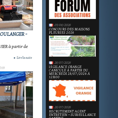
03/08/2026
CONCOURS DES MAISONS
FLEURIES 2026
BOULANGER -
ER à partir de
Lire la suite
►
28/07/2026
VIGILANCE ORANGE
019
CANICULE À PARTIR DU
MERCREDI 28/07/2026 À
12H00
28/07/2026
RECRUTEMENT AGENT
ENTRETIEN + SURVEILLANCE