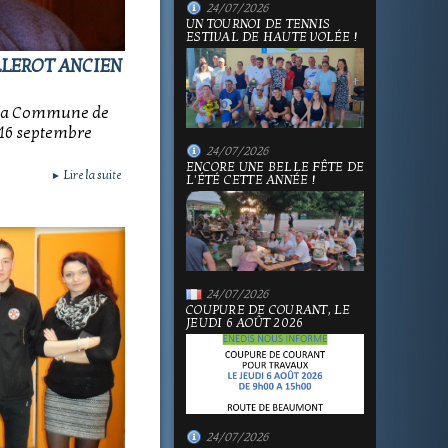
24/07/2026
UN TOURNOI DE TENNIS
ESTIVAL DE HAUTE VOLÉE !
LLEROT ANCIEN
 la Commune de
e 16 septembre
24/07/2026
ENCORE UNE BELLE FÊTE DE
Lire la suite
►
L'ÉTÉ CETTE ANNÉE !
24/07/2026
COUPURE DE COURANT, LE
JEUDI 6 AOÛT 2026
24/07/2026