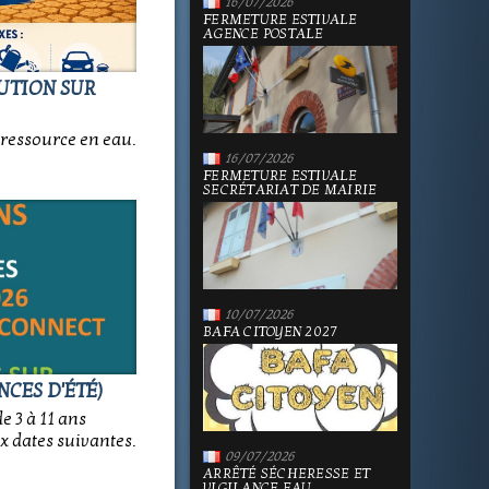
16/07/2026
FERMETURE ESTIVALE
AGENCE POSTALE
LUTION SUR
ressource en eau.
16/07/2026
FERMETURE ESTIVALE
SECRÉTARIAT DE MAIRIE
10/07/2026
BAFA CITOYEN 2027
NCES D'ÉTÉ)
e 3 à 11 ans
x dates suivantes.
09/07/2026
ARRÊTÉ SÉCHERESSE ET
VIGILANCE EAU