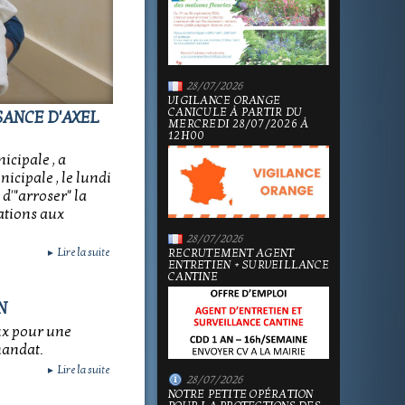
28/07/2026
VIGILANCE ORANGE
CANICULE À PARTIR DU
SANCE D'AXEL
MERCREDI 28/07/2026 À
12H00
cipale , a
icipale , le lundi
d'"arroser" la
ations aux
28/07/2026
Lire la suite
RECRUTEMENT AGENT
►
ENTRETIEN + SURVEILLANCE
CANTINE
N
ux pour une
mandat.
Lire la suite
►
28/07/2026
NOTRE PETITE OPÉRATION