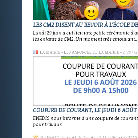
LES CM2 DISENT AU REVOIR À L'ÉCOLE D
Lundi 29 juin a eut lieu une petite cérémonie d'
les enfants de CM2. Un moment très émouvant..
LA MAIRIE
-
LES ANNONCES DE LA MAIRIE
- 24/07/2
COUPURE DE COURANT, LE JEUDI 6 AOÛT 
ENEDIS nous informe d'une coupure de coura
pour travaux.
VIE PRATIQUE
-
LA VIE DES ASSOCIATIONS
- 02/07/2