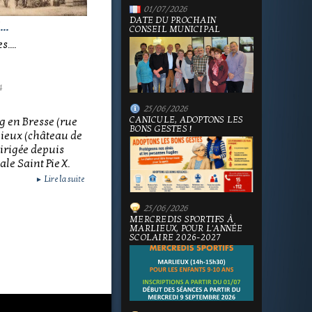
01/07/2026
DATE DU PROCHAIN
..
CONSEIL MUNICIPAL
....
4
25/06/2026
CANICULE, ADOPTONS LES
g en Bresse (rue
BONS GESTES !
lieux (château de
 dirigée depuis
le Saint Pie X.
Lire la suite
►
25/06/2026
MERCREDIS SPORTIFS À
MARLIEUX, POUR L'ANNÉE
SCOLAIRE 2026-2027