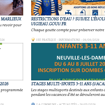
E MARLIEUX
RESTRICTIONS D'EAU ? SUIVEZ L'ÉVO
VIGIEAU.GOUV.FR
au revoir pour
Chaque goutte compte pour préserver notre 
026
VIE PRATIQUE
-
INFORMATIONS
- 06/06/2026
2026
STAGES MULTI-SPORTS 3-11 ANS (VACA
nt programmée
Les stages multisports destinés aux enfants d
pendant les vacances d’été se dérouleront au
026
LA COMMUNE
-
ACTUALITÉS
- 26/05/2026