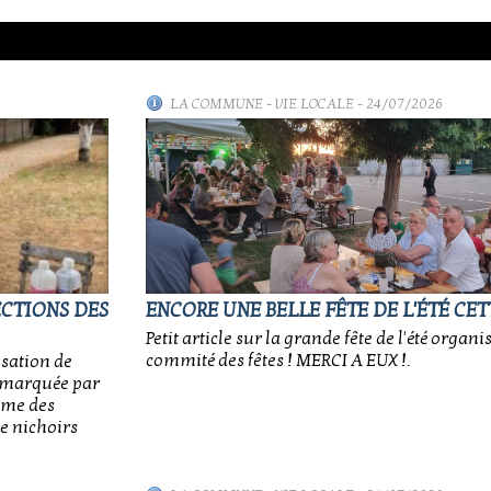
LA COMMUNE
-
VIE LOCALE
- 24/07/2026
ECTIONS DES
ENCORE UNE BELLE FÊTE DE L'ÉTÉ CET
Petit article sur la grande fête de l'été organi
commité des fêtes ! MERCI A EUX !.
isation de
e, marquée par
sme des
e nichoirs