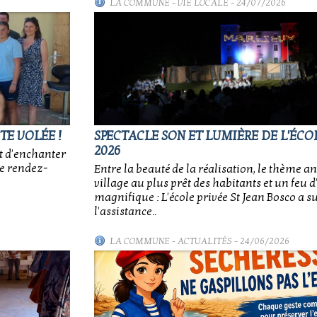
LA COMMUNE
-
VIE LOCALE
- 24/07/2026
TE VOLÉE !
SPECTACLE SON ET LUMIÈRE DE L'ÉCOL
2026
t d'enchanter
ce rendez-
Entre la beauté de la réalisation, le thème an
village au plus prêt des habitants et un feu d'
magnifique : L'école privée St Jean Bosco a 
l'assistance..
LA COMMUNE
-
ACTUALITÉS
- 24/06/2026