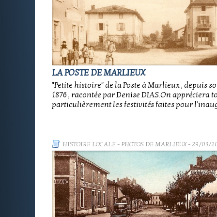
LA POSTE DE MARLIEUX
"Petite histoire" de la Poste à Marlieux , depuis s
1876 , racontée par Denise DIAS.On appréciera t
particulièrement les festivités faites pour l'inau
HISTOIRE LOCALE
-
PHOTOS DE MARLIEUX
- 29/03/2