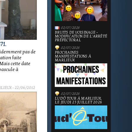
02/07/2026
BRUITS DE VOISINAGE -
MODIFICATION DE L'ARRÊTÉ
PRÉFECTORAL
71.
02/07/2026
évidemment pas de
PROCHAINES
MANIFESTATIONS À
ation faite
MARLIEUX
ais cette date
 bascule à
RLIEUX
- 22/06/2012
02/07/2026
LUD'Ô TOUR À MARLIEUX,
LE JEUDI 23 JUILLET 2026