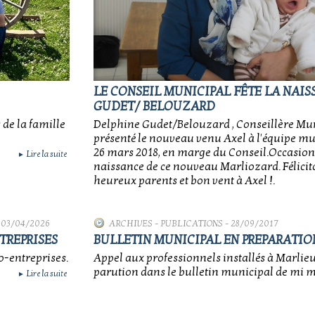
LE CONSEIL MUNICIPAL FÊTE LA NAIS
GUDET/ BELOUZARD
 de la famille
Delphine Gudet/Belouzard , Conseillère Muni
présenté le nouveau venu Axel à l'équipe mun
26 mars 2018, en marge du Conseil.Occasion 
Lire la suite
►
naissance de ce nouveau Marliozard. Félicit
heureux parents et bon vent à Axel !.
 03/04/2026
ARCHIVES
-
PUBLICATIONS
- 28/09/2017
TREPRISES
BULLETIN MUNICIPAL EN PREPARATIO
o-entreprises.
Appel aux professionnels installés à Marlie
parution dans le bulletin municipal de mi 
Lire la suite
►