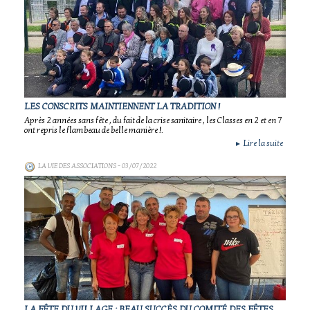
LES CONSCRITS MAINTIENNENT LA TRADITION !
Après 2 années sans fête , du fait de la crise sanitaire , les Classes en 2 et en 7
ont repris le flambeau de belle manière !.
Lire la suite
►
LA VIE DES ASSOCIATIONS
- 03/07/2022
LA FÊTE DU VILLAGE : BEAU SUCCÈS DU COMITÉ DES FÊTES