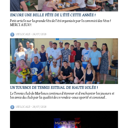
ENCORE UNE BELLE FÊTE DE L'ÉTÉ CETTE ANNÉE !
Petit article sur la grande fête de l'été organisée par le commité des fêtes !
MERCI A EUX !.
VIE LOCALE
- 24/07/2026
UN TOURNOI DE TENNIS ESTIVAL DE HAUTE VOLÉE !
Le Tennis club de Marlieux continue d'étonner et d'enchanter les joueurs et
les amis du club par la qualité de ce rendez-vous sportif et convivial..
VIE LOCALE
- 24/07/2026