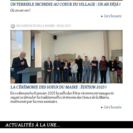
UN TERRIBLE INCENDIE AU COEUR DU VILLAGE : UN AN DÉJÀ !
Où en est-on ?.
Lire la suite
►
LES ANNONCES DE LA MAIRIE
- 09/01/2023
LA CÉRÉMONIE DES VOEUX DU MAIRE : ÉDITION 2023 !
En ce dimanche 8 janvier 2023 la salle des Fêtes récemment inaugurée
voyait se dérouler la traditionnelle cérémonie des Voeux de la Mairie,
malmenée par la crise sanitaire.
Lire la suite
►
ACTUALITÉS À LA UNE...