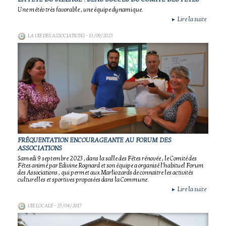
Une météo très favorable , une équipe dynamique.
Lire la suite
►
LA VIE DES ASSOCIATIONS
- 13/09/2023
FRÉQUENTATION ENCOURAGEANTE AU FORUM DES
ASSOCIATIONS
Samedi 9 septembre 2023 , dans la salle des Fêtes rénovée , le Comité des
Fêtes animé par Edivine Rognard et son équipe a organisé l'habituel Forum
des Associations , qui permet aux Marliozards de connaitre les activités
culturelles et sportives proposées dans la Commune.
Lire la suite
►
VIE LOCALE
- 25/04/2017