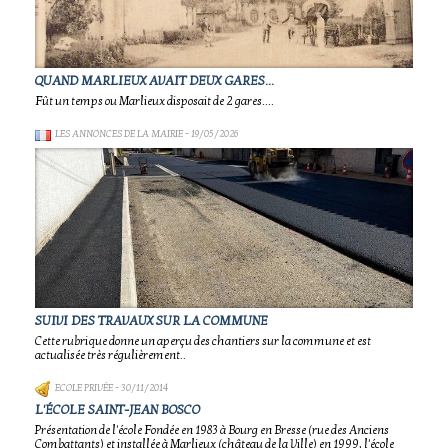
QUAND MARLIEUX AVAIT DEUX GARES...
Fût un temps ou Marlieux disposait de 2 gares....
LES ANNONCES DE LA MAIRIE
- 19/05/2026
SUIVI DES TRAVAUX SUR LA COMMUNE
Cette rubrique donne un aperçu des chantiers sur la commune et est
actualisée très régulièrement..
ECOLE PRIVÉE
- 30/11/2014
L'ÉCOLE SAINT-JEAN BOSCO
Présentation de l'école Fondée en 1983 à Bourg en Bresse (rue des Anciens
Combattants) et installée à Marlieux (château de la Ville) en 1999, l'école