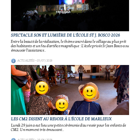
SPECTACLE SON ET LUMIÈRE DE L'ÉCOLE ST J. BOSCO 2026
Entre la beauté de la réalisation, le thème ancré dans le village au plus prêt
des habitants et un feu d'artifice magnifique : L'école privée St Jean Bosco a su
émouvoir l'assistance..
ACTUALITÉS
- 03/07/2026
LES CM2 DISENT AU REVOIR À L'ÉCOLE DE MARLIEUX
Lundi 29 juin a eut lieu une petite cérémonie d'au revoir pour les enfants de
CM2. Un moment très émouvant..