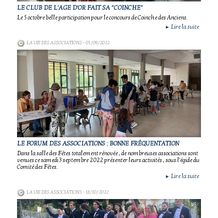
LE CLUB DE L'AGE D'OR FAIT SA "COINCHE"
Le 5 octobre belle participation pour le concours de Coinche des Anciens.
Lire la suite
►
LA VIE DES ASSOCIATIONS
- 05/09/2022
LE FORUM DES ASSOCIATIONS : BONNE FRÉQUENTATION
Dans la salle des Fêtes totalement rénovée , de nombreuses associations sont
venues ce samedi 3 septembre 2022 présenter leurs activités , sous l'égide du
Comité des Fêtes.
Lire la suite
►
LA VIE DES ASSOCIATIONS
- 18/10/2022