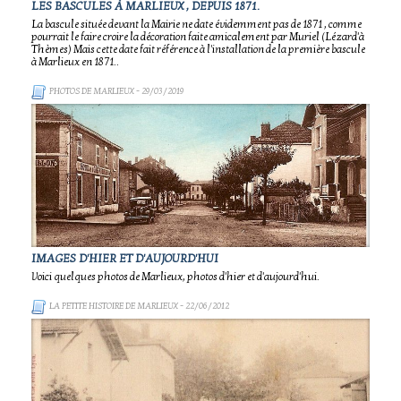
LES BASCULES À MARLIEUX , DEPUIS 1871.
La bascule située devant la Mairie ne date évidemment pas de 1871 , comme
pourrait le faire croire la décoration faite amicalement par Muriel (Lézard'à
Thèmes) Mais cette date fait référence à l'installation de la première bascule
à Marlieux en 1871..
PHOTOS DE MARLIEUX
- 29/03/2019
IMAGES D'HIER ET D'AUJOURD'HUI
Voici quelques photos de Marlieux, photos d'hier et d'aujourd'hui.
LA PETITE HISTOIRE DE MARLIEUX
- 22/06/2012