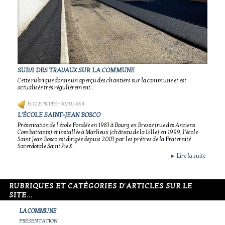
SUIVI DES TRAVAUX SUR LA COMMUNE
Cette rubrique donne un aperçu des chantiers sur la commune et est
actualisée très régulièrement..
ECOLE PRIVÉE
- 30/11/2014
L'ÉCOLE SAINT-JEAN BOSCO
Présentation de l'école Fondée en 1983 à Bourg en Bresse (rue des Anciens
Combattants) et installée à Marlieux (château de la Ville) en 1999, l'école
Saint Jean Bosco est dirigée depuis 2003 par les prêtres de la Fraternité
Sacerdotale Saint Pie X.
Lire la suite
►
RUBRIQUES ET CATÉGORIES D'ARTICLES SUR LE
SITE...
LA COMMUNE
PRÉSENTATION