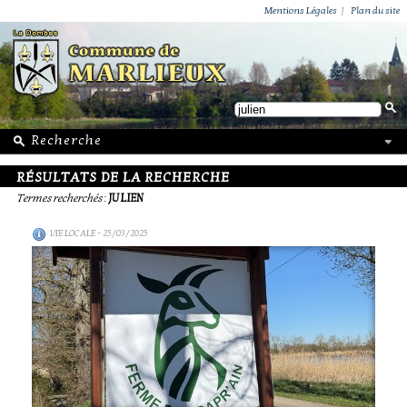
ACTUALITÉS
PUBLICATIONS
GROUPEMENT PAROISSIAL
ECOLE PRIVÉE
ACTION SOCIALE
PHOTOS DE MARLIEUX
/ VIE LOCALE
Mentions Légales
|
Plan du site
RÉSULTATS DE LA RECHERCHE
Termes recherchés
:
JULIEN
VIE LOCALE
- 25/03/2025