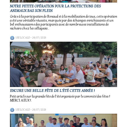
NOTRE PETITE OPÉRATION POUR LA PROTECTIONS DES
ANIMAUX BAS SON PLEIN
Grâce à la participation de Renaud et à la mobilisation de tous, cette opération
a été une véritable réussite, marquée par des échanges enrichissants et un
bel enthousiasme des participants avec de nombreuses installations de
nichoirs chez les villageois..
VIE LOCALE
- 24/07/2026
ENCORE UNE BELLE FÊTE DE L'ÉTÉ CETTE ANNÉE !
Petit article sur la grande fête de l'été organisée par le commité des fêtes !
MERCI A EUX !.
VIE LOCALE
- 24/07/2026