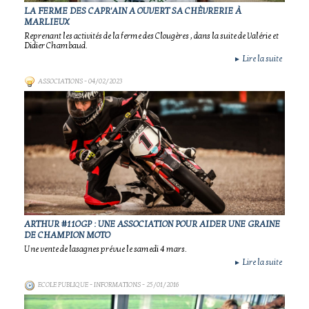
LA FERME DES CAPR'AIN A OUVERT SA CHÈVRERIE À
MARLIEUX
Reprenant les activités de la ferme des Clougères , dans la suite de Valérie et
Didier Chambaud.
Lire la suite
►
ASSOCIATIONS
- 04/02/2023
ARTHUR #11OGP : UNE ASSOCIATION POUR AIDER UNE GRAINE
DE CHAMPION MOTO
Une vente de lasagnes prévue le samedi 4 mars.
Lire la suite
►
ECOLE PUBLIQUE - INFORMATIONS
- 25/01/2016