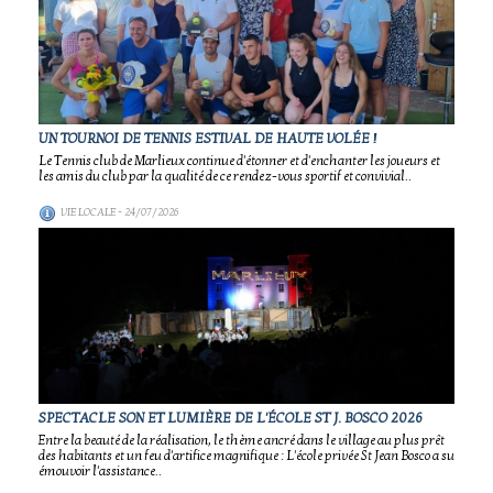
UN TOURNOI DE TENNIS ESTIVAL DE HAUTE VOLÉE !
Le Tennis club de Marlieux continue d'étonner et d'enchanter les joueurs et
les amis du club par la qualité de ce rendez-vous sportif et convivial..
VIE LOCALE
- 24/07/2026
SPECTACLE SON ET LUMIÈRE DE L'ÉCOLE ST J. BOSCO 2026
Entre la beauté de la réalisation, le thème ancré dans le village au plus prêt
des habitants et un feu d'artifice magnifique : L'école privée St Jean Bosco a su
émouvoir l'assistance..