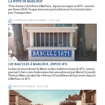
LA POSTE DE MARLIEUX
"Petite histoire" de la Poste à Marlieux , depuis son origine en 1876 , racontée
par Denise DIAS.On appréciera tout particulièrement les festivités faites
pour l'inauguration..
LA PETITE HISTOIRE DE MARLIEUX
- 29/07/2016
LES BASCULES À MARLIEUX , DEPUIS 1871.
La bascule située devant la Mairie ne date évidemment pas de 1871 , comme
pourrait le faire croire la décoration faite amicalement par Muriel (Lézard'à
Thèmes) Mais cette date fait référence à l'installation de la première bascule
à Marlieux en 1871..
PHOTOS DE MARLIEUX
- 29/03/2019