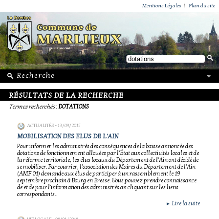
ACTUALITÉS
PUBLICATIONS
GROUPEMENT PAROISSIAL
ECOLE PRIVÉE
ACTION SOCIALE
PHOTOS DE MARLIEUX
/ VIE LOCALE
Mentions Légales
|
Plan du site
RÉSULTATS DE LA RECHERCHE
Termes recherchés
:
DOTATIONS
ACTUALITÉS
- 13/09/2015
MOBILISATION DES ELUS DE L'AIN
Pour informer les administrés des conséquences de la baisse annoncée des
dotations de fonctionnement allouées par l’État aux collectivités locales et de
la réforme territoriale, les élus locaux du Département de l'Ain ont décidé de
se mobiliser. Par courrier, l'association des Maires du Département de l'Ain
(AMF 01) demande aux élus de participer à un rassemblement le 19
septembre prochain à Bourg en Bresse. Vous pouvez prendre connaissance
de et de pour l'information des administrés an cliquant sur les liens
correspondants..
Lire la suite
►