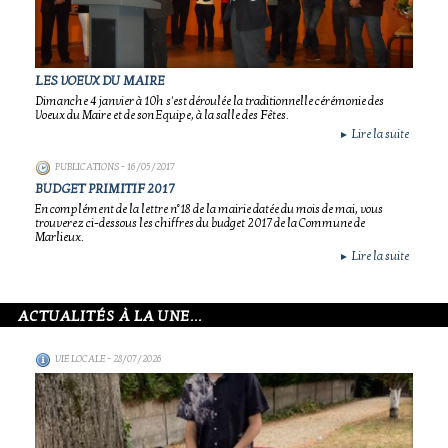
LES VOEUX DU MAIRE
Dimanche 4 janvier à 10h s'est déroulée la traditionnelle cérémonie des
Voeux du Maire et de son Equipe, à la salle des Fêtes.
Lire la suite
►
PUBLICATIONS
- 16/05/2017
BUDGET PRIMITIF 2017
En complément de la lettre n°18 de la mairie datée du mois de mai, vous
trouverez ci-dessous les chiffres du budget 2017 de la Commune de
Marlieux.
Lire la suite
►
ACTUALITÉS À LA UNE...
VIE LOCALE
- 28/07/2026