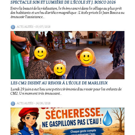
SPECTACLE SON ET LUMIÈRE DE L'ÉCOLE ST J. BOSCO 2026
Entre la beauté de la réalisation, le thème ancré dans le village au plus prêt
des habitants et un feu d'artifice magnifique : L'école privée St Jean Bosco a su
émouvoir l'assistance..
ACTUALITÉS
- 03/07/2026
LES CM2 DISENT AU REVOIR À L'ÉCOLE DE MARLIEUX
Lundi 29 juin a eut lieu une petite cérémonie d'au revoir pour les enfants de
CM2. Un moment très émouvant..
ACTUALITÉS
- 24/06/2026