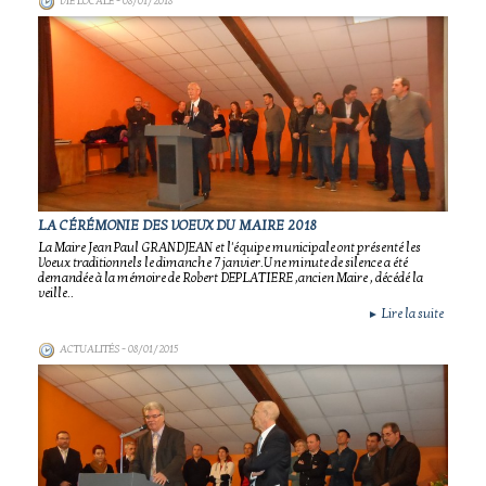
VIE LOCALE
- 08/01/2018
LA CÉRÉMONIE DES VOEUX DU MAIRE 2018
La Maire Jean Paul GRANDJEAN et l'équipe municipale ont présenté les
Voeux traditionnels le dimanche 7 janvier.Une minute de silence a été
demandée à la mémoire de Robert DEPLATIERE ,ancien Maire , décédé la
veille..
Lire la suite
►
ACTUALITÉS
- 08/01/2015