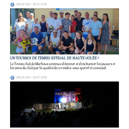
VIE LOCALE
- 24/07/2026
UN TOURNOI DE TENNIS ESTIVAL DE HAUTE VOLÉE !
Le Tennis club de Marlieux continue d'étonner et d'enchanter les joueurs et
les amis du club par la qualité de ce rendez-vous sportif et convivial..
VIE LOCALE
- 24/07/2026