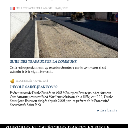
LES ANNONCES DE LA MAIRIE
- 19/05/2026
SUIVI DES TRAVAUX SUR LA COMMUNE
Cette rubrique donne un aperçu des chantiers sur la commune et est
actualisée très régulièrement..
ECOLE PRIVÉE
- 30/11/2014
L'ÉCOLE SAINT-JEAN BOSCO
Présentation de l'école Fondée en 1983 à Bourg en Bresse (rue des Anciens
Combattants) et installée à Marlieux (château de la Ville) en 1999, l'école
Saint Jean Bosco est dirigée depuis 2003 par les prêtres de la Fraternité
Sacerdotale Saint Pie X.
Lire la suite
►
RUBRIQUES ET CATÉGORIES D'ARTICLES SUR LE