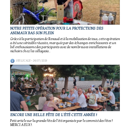
NOTRE PETITE OPÉRATION POUR LA PROTECTIONS DES
ANIMAUX BAS SON PLEIN
Grâce à la participation de Renaud et à la mobilisation de tous, cette opération
a été une véritable réussite, marquée par des échanges enrichissants et un
bel enthousiasme des participants avec de nombreuses installations de
nichoirs chez les villageois..
VIE LOCALE
- 24/07/2026
ENCORE UNE BELLE FÊTE DE L'ÉTÉ CETTE ANNÉE !
Petit article sur la grande fête de l'été organisée par le commité des fêtes !
MERCI A EUX !.