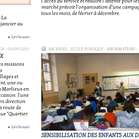
l’accès au service et réduire l’attente pour le
marché prévoit l’organisation d’une campa
tous les mois, de février à décembre.
 La
janvier au
Lire la suite
►
UX
- 09/09/2013
ARCHIVES
-
ECOLE PUBLIQUE - INFORMATIONS
-
UX
es missions
s
llages et
nt, une ou
 à Marlieux en
ccasion: l'une
,en direction
a route de
que "Quartier
Lire la suite
►
SENSIBILISATION DES ENFANTS AUX 