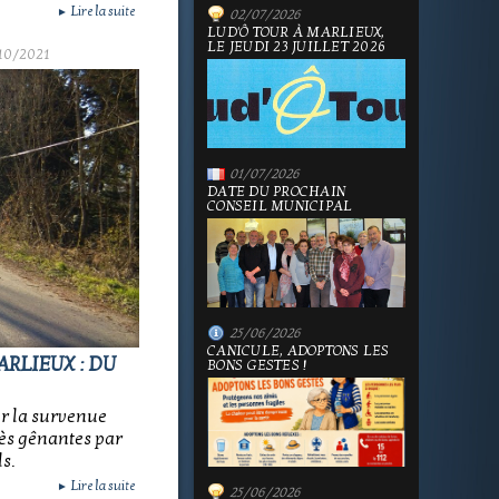
Lire la suite
►
02/07/2026
LUD'Ô TOUR À MARLIEUX,
LE JEUDI 23 JUILLET 2026
10/2021
01/07/2026
DATE DU PROCHAIN
CONSEIL MUNICIPAL
25/06/2026
CANICULE, ADOPTONS LES
RLIEUX : DU
BONS GESTES !
ur la survenue
rès gênantes par
s.
Lire la suite
►
25/06/2026