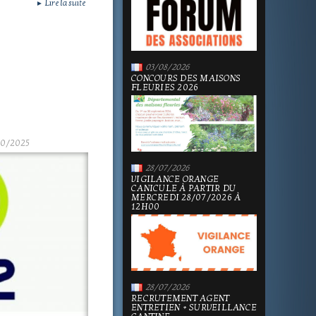
Lire la suite
►
03/08/2026
CONCOURS DES MAISONS
FLEURIES 2026
10/2025
28/07/2026
VIGILANCE ORANGE
CANICULE À PARTIR DU
MERCREDI 28/07/2026 À
12H00
28/07/2026
RECRUTEMENT AGENT
ENTRETIEN + SURVEILLANCE