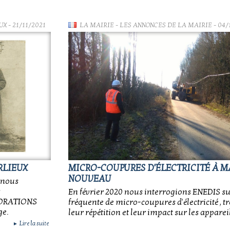
UX
- 21/11/2021
LA MAIRIE
-
LES ANNONCES DE LA MAIRIE
- 04/
RLIEUX
MICRO-COUPURES D'ÉLECTRICITÉ À MA
NOUVEAU
 nous
s
En février 2020 nous interrogions ENEDIS s
ECORATIONS
fréquente de micro-coupures d'électricité , t
ge.
leur répétition et leur impact sur les appareil
Lire la suite
►