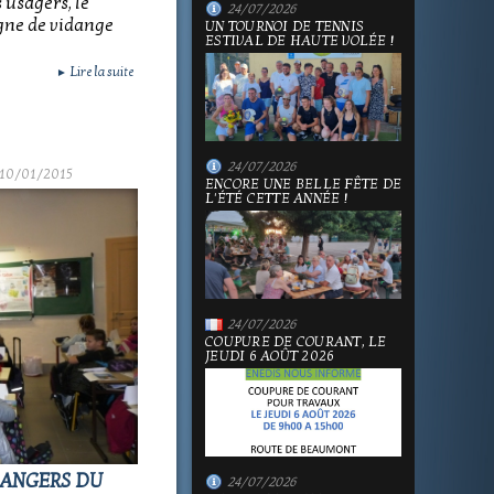
s usagers, le
24/07/2026
gne de vidange
UN TOURNOI DE TENNIS
ESTIVAL DE HAUTE VOLÉE !
Lire la suite
►
24/07/2026
 10/01/2015
ENCORE UNE BELLE FÊTE DE
L'ÉTÉ CETTE ANNÉE !
24/07/2026
COUPURE DE COURANT, LE
JEUDI 6 AOÛT 2026
DANGERS DU
24/07/2026