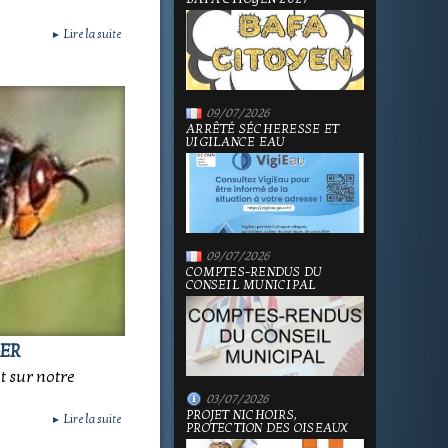
Lire la suite
►
09/07/2026
ARRÊTÉ SÉCHERESSE ET
VIGILANCE EAU
09/07/2026
COMPTES-RENDUS DU
CONSEIL MUNICIPAL
ER
t sur notre
03/07/2026
PROJET NICHOIRS,
Lire la suite
►
PROTECTION DES OISEAUX