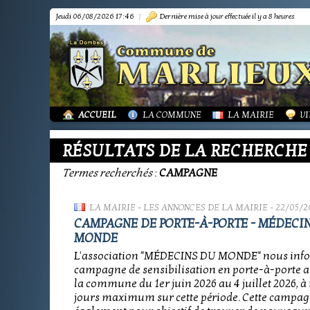
Jeudi 06/08/2026 17:46
|
Dernière mise à jour effectuée il y a 8 heures
PRÉSENTATION
PRÉSENTATION
DÉMARCHES FORMA
IN
TOURISME-COMMERCES-ARTISANS
BIBLIOTHÈQUE
OR
MARPA LE RENON
PLAN LOCAL URBAN
AS
VIE LOCALE
LES ANNONCES DE 
LA
ACTUALITÉS
PUBLICATIONS
GR
ACCUEIL
LA COMMUNE
LA MAIRIE
VI
RÉSULTATS DE LA RECHERCHE
Termes recherchés
:
CAMPAGNE
LA MAIRIE
-
LES ANNONCES DE LA MAIRIE
- 22/05/2
CAMPAGNE DE PORTE-À-PORTE - MÉDECI
MONDE
L'association "MÉDECINS DU MONDE" nous inf
campagne de sensibilisation en porte-à-porte a
la commune du 1er juin 2026 au 4 juillet 2026, à 
jours maximum sur cette période. Cette campag