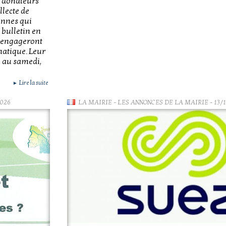
x donateurs
llecte de
sonnes qui
 bulletin en
s’engageront
atique. Leur
i au samedi,
Lire la suite
►
2026
LA MAIRIE
-
LES ANNONCES DE LA MAIRIE
- 13/