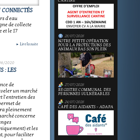
CANTINE
U CONNECTÉS
rs d'eau
ne de collecte
 et le 17
28/07/2026
NOTRE PETITE OPÉRATION
Lire la suite
►
POUR LA PROTECTIONS DES
ANIMAUX BAS SON PLEIN
06/2020
 : LES
nce de
27/07/2026
REGISTRE COMMUNAL DES
ouveler un marché
PERSONNES VULNÉRABLES
 l'entretien des
24/07/2026
 permet de
CAFÉ DES AIDANTS - ADAPA
sera pleinement
e marché concerne
danges
miquement) et les
, pour faciliter