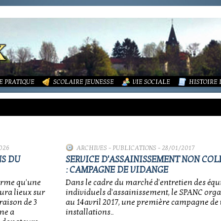
LITÉS
FORMATIONS
DURES MÉNAGÈRES ET ASSAINISSEMENT
ISME (PLU)
SOCIATIONS
ECOLE PUBLIQUE - INFORMATIONS
LA MAIRIE
 VIE DES ASSOCIATIONS
PÔLE ENFANCE
LA PETITE
OUPEMENT PAROISSIAL
ECOLE PRIVÉE
ACTION SOCIALE
PHOTOS D
E PRATIQUE
SCOLAIRE JEUNESSE
VIE SOCIALE
HISTOIRE
026
ARCHIVES
-
PUBLICATIONS
- 28/01/2017
NS DU
SERVICE D'ASSAINISSEMENT NON COLL
: CAMPAGNE DE VIDANGE
orme qu'une
Dans le cadre du marché d'entretien des éq
ura lieux sur
individuels d'assainissement, le SPANC org
raison de 3
au 14avril 2017, une première campagne de
ne a
installations..