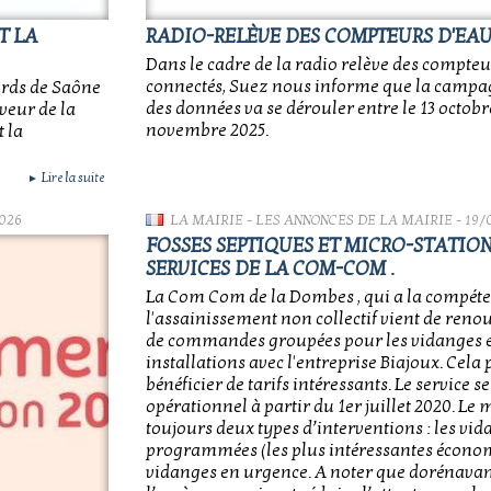
T LA
RADIO-RELÈVE DES COMPTEURS D'EA
Dans le cadre de la radio relève des compteu
connectés, Suez nous informe que la campag
ords de Saône
des données va se dérouler entre le 13 octobre
veur de la
novembre 2025.
t la
Lire la suite
►
026
LA MAIRIE
-
LES ANNONCES DE LA MAIRIE
- 19/
FOSSES SEPTIQUES ET MICRO-STATIONS
SERVICES DE LA COM-COM .
La Com Com de la Dombes , qui a la compéte
l'assainissement non collectif vient de ren
de commandes groupées pour les vidanges et
installations avec l'entreprise Biajoux. Cela
bénéficier de tarifs intéressants. Le service 
opérationnel à partir du 1er juillet 2020. L
toujours deux types d’interventions : les vi
programmées (les plus intéressantes écono
vidanges en urgence. A noter que dorénavant