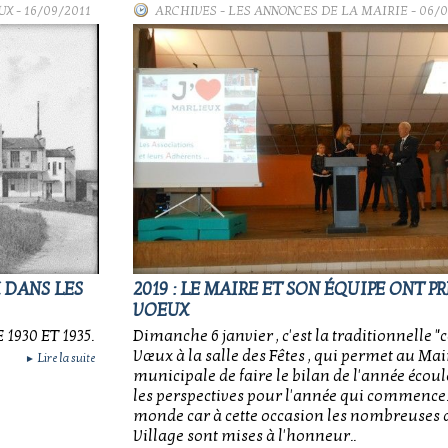
UX
- 16/09/2011
ARCHIVES
-
LES ANNONCES DE LA MAIRIE
- 06/0
 DANS LES
2019 : LE MAIRE ET SON ÉQUIPE ONT P
VOEUX
1930 ET 1935.
Dimanche 6 janvier , c'est la traditionnelle 
Vœux à la salle des Fêtes , qui permet au Mair
Lire la suite
►
municipale de faire le bilan de l'année écoul
les perspectives pour l'année qui commence
monde car à cette occasion les nombreuses 
Village sont mises à l'honneur..