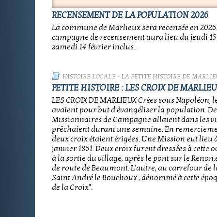
RECENSEMENT DE LA POPULATION 2026
La commune de Marlieux sera recensée en 2026.
campagne de recensement aura lieu du jeudi 15 
samedi 14 février inclus..
HISTOIRE LOCALE
-
LA PETITE HISTOIRE DE MARLIE
PETITE HISTOIRE : LES CROIX DE MARLIE
LES CROIX DE MARLIEUX Crées sous Napoléon, l
avaient pour but d'évangéliser la population. De
Missionnaires de Campagne allaient dans les vi
prêchaient durant une semaine. En remercieme
deux croix étaient érigées. Une Mission eut lieu
janvier 1861. Deux croix furent dressées à cette o
à la sortie du village, après le pont sur le Renon
de route de Beaumont. L'autre, au carrefour de l
Saint André le Bouchoux , dénommé à cette épo
de la Croix".