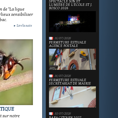
SPECTACLE SON ET
LUMIÈRE DE L'ÉCOLE ST J.
BOSCO 2026
de "La ligue
rlieux sensibiliser
bac.
Lire la suite
►
16/07/2026
FERMETURE ESTIVALE
AGENCE POSTALE
16/07/2026
FERMETURE ESTIVALE
SECRÉTARIAT DE MAIRIE
ATIQUE
10/07/2026
t sur notre
BAFA CITOYEN 2027