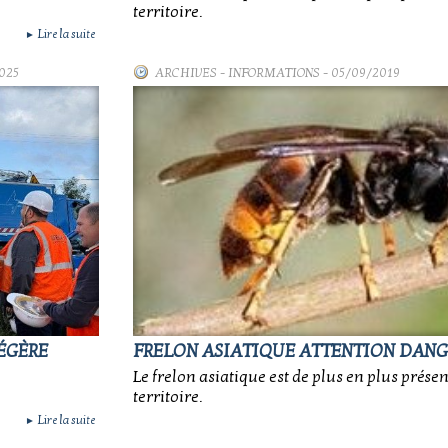
territoire.
Lire la suite
►
025
ARCHIVES
-
INFORMATIONS
- 05/09/2019
LÉGÈRE
FRELON ASIATIQUE ATTENTION DANG
Le frelon asiatique est de plus en plus présen
territoire.
Lire la suite
►