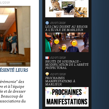
1/2019
03/07/2026
LES CM2 DISENT AU REVOIR
À L'ÉCOLE DE MARLIEUX
02/07/2026
BRUITS DE VOISINAGE -
MODIFICATION DE L'ARRÊTÉ
PRÉFECTORAL
RÉSENTÉ LEURS
02/07/2026
PROCHAINES
"cérémonie" des
MANIFESTATIONS À
MARLIEUX
e et à l'équipe
ée et de dresser
. Beaucoup de
associations du