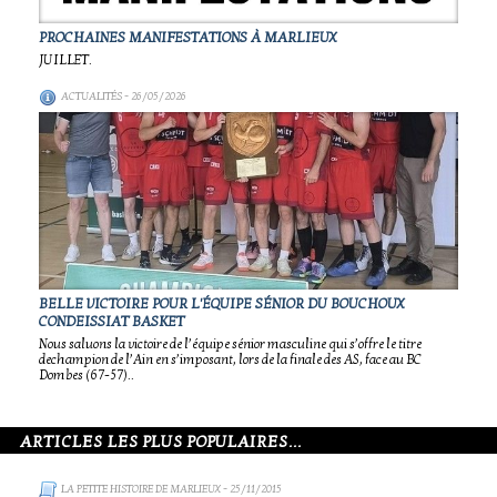
PROCHAINES MANIFESTATIONS À MARLIEUX
JUILLET.
ACTUALITÉS
- 26/05/2026
BELLE VICTOIRE POUR L'ÉQUIPE SÉNIOR DU BOUCHOUX
CONDEISSIAT BASKET
Nous saluons la victoire de l’équipe sénior masculine qui s’offre le titre
dechampion de l’Ain en s’imposant, lors de la finale des AS, face au BC
Dombes (67-57)..
ARTICLES LES PLUS POPULAIRES...
LA PETITE HISTOIRE DE MARLIEUX
- 25/11/2015