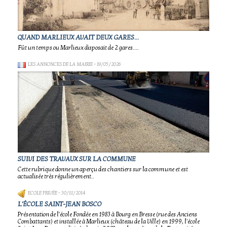
QUAND MARLIEUX AVAIT DEUX GARES...
Fût un temps ou Marlieux disposait de 2 gares....
LES ANNONCES DE LA MAIRIE
- 19/05/2026
SUIVI DES TRAVAUX SUR LA COMMUNE
Cette rubrique donne un aperçu des chantiers sur la commune et est
actualisée très régulièrement..
ECOLE PRIVÉE
- 30/11/2014
L'ÉCOLE SAINT-JEAN BOSCO
Présentation de l'école Fondée en 1983 à Bourg en Bresse (rue des Anciens
Combattants) et installée à Marlieux (château de la Ville) en 1999, l'école