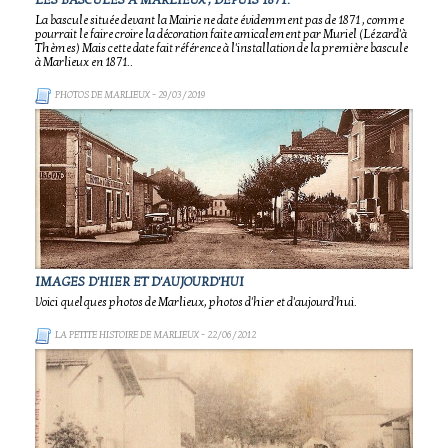
LES BASCULES À MARLIEUX , DEPUIS 1871.
La bascule située devant la Mairie ne date évidemment pas de 1871 , comme
pourrait le faire croire la décoration faite amicalement par Muriel (Lézard'à
Thèmes) Mais cette date fait référence à l'installation de la première bascule
à Marlieux en 1871..
PHOTOS DE MARLIEUX
- 29/03/2019
IMAGES D'HIER ET D'AUJOURD'HUI
Voici quelques photos de Marlieux, photos d'hier et d'aujourd'hui.
LA PETITE HISTOIRE DE MARLIEUX
- 22/06/2012