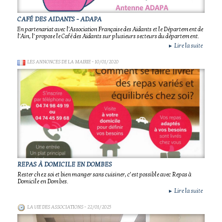
CAFÉ DES AIDANTS - ADAPA
En partenariat avec l'Association Française des Aidants et le Département de
l'Ain, l' propose le Café des Aidants sur plusieurs secteurs du département.
Lire la suite
►
LES ANNONCES DE LA MAIRIE
- 10/01/2020
REPAS À DOMICILE EN DOMBES
Rester chez soi et bien manger sans cuisiner, c’est possible avec Repas à
Domicile en Dombes.
Lire la suite
►
LA VIE DES ASSOCIATIONS
- 22/01/2025