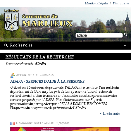
ACTUALITÉS
PUBLICATIONS
GROUPEMENT PAROISSIAL
ECOLE PRIVÉE
ACTION SOCIALE
PHOTOS DE MARLIEUX
/ VIE LOCALE
Mentions Légales
|
Plan du site
RÉSULTATS DE LA RECHERCHE
Termes recherchés
:
ADAPA
ACTION SOCIALE
- 24/01/2025
ADAPA - SERVICES D'AIDE À LA PERSONNE
Grâce à ses 26 antennes de proximité, l'ADAPA intervient sur l'ensemble du
département de l'Ain, au plus près de toute personne faisant le choix de
rester à domicile. Vous trouverez ci-dessous des visuels de présentation des
services proposés par l'ADAPA. Plus d'informations sur Flyer de
présentation du portage de repas : REPAS A DOMICILE EN DOMBES
Plaquettes du programme de prévention de l'ADAPA.
Lire la suite
►
LES ANNONCES DE LA MAIRIE
- 01/12/2018