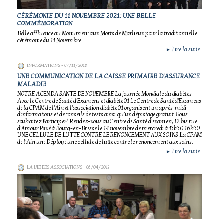
CÉRÉMONIE DU 11 NOVEMBRE 2021: UNE BELLE
COMMÉMORATION
Belle affluence au Monument aux Morts de Marlieux pour la traditionnelle
cérémonie du 11 Novembre.
Lire la suite
►
INFORMATIONS
- 07/11/2018
UNE COMMUNICATION DE LA CAISSE PRIMAIRE D'ASSURANCE
MALADIE
NOTRE AGENDA SANTE DE NOVEMBRE La journée Mondiale du diabètes
Avec le Centre de Santé d'Examens et diabète01 Le Centre de Santé d'Examens
de la CPAM de l'Ain et l'association diabète01 organisent un après-midi
d'informations et de conseils de tests ainsi qu'un dépistage gratuit. Vous
souhaitez Participer? Rendez-vous au Centre de Santé d'examen, 12 bis rue
d'Amour Pavé à Bourg-en-Bresse le 14 novembre de mercredi à 13h30 16h30.
UNE CELLULE DE LUTTE CONTRE LE RENONCEMENT AUX SOINS La CPAM
de l'Ain une Déployé une cellule de lutte contre le renoncement aux soins.
Lire la suite
►
LA VIE DES ASSOCIATIONS
- 06/04/2019