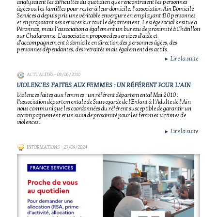
analysaient les difficultés du quotidien que rencontraient les personnes
âgées ou les familles pour rester à leur domicile, l’association Ain Domicile
Services a depuis pris une véritable envergure en employant 130 personnes
et en proposant ses services sur tout le département. Le siège social se situe a
Péronnas, mais l’association a également un bureau de proximité à Châtillon
sur Chalaronne. L’association propose des services d’aide et
d’accompagnement à domicile en direction des personnes âgées, des
personnes dépendantes, des retraités mais également des actifs.
Lire la suite
►
ACTUALITÉS
- 08/06/2010
VIOLENCES FAITES AUX FEMMES : UN RÉFÉRENT POUR L'AIN
Violences faites aux femmes : un référent départemental Mai 2010 :
l'association départementale de Sauvegarde de l'Enfant à l'Adulte de l'Ain
nous communique les coordonnées du référent susceptible de garantir un
accompagnement et un suivi de proximité pour les femmes victimes de
violences..
Lire la suite
►
INFORMATIONS
- 23/09/2024