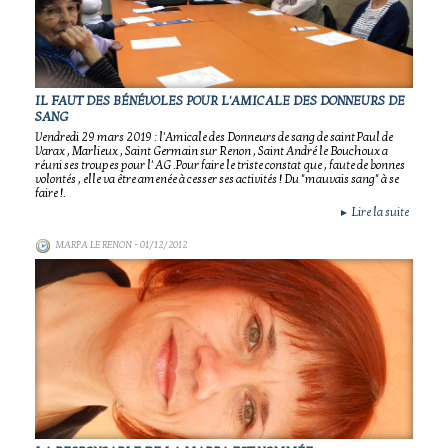
IL FAUT DES BÉNÉVOLES POUR L'AMICALE DES DONNEURS DE
SANG
Vendredi 29 mars 2019 : l'Amicale des Donneurs de sang de saint Paul de
Varax , Marlieux , Saint Germain sur Renon , Saint André le Bouchoux a
réuni ses troupes pour l' AG .Pour faire le triste constat que , faute de bonnes
volontés , elle va être amenée à cesser ses activités ! Du "mauvais sang" à se
faire !.
Lire la suite
►
MARPA LE RENON
- 01/12/2012