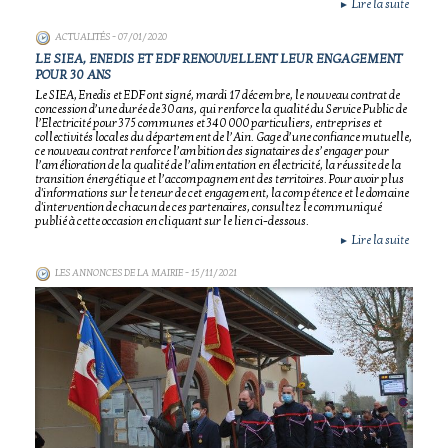
Lire la suite
►
ACTUALITÉS
- 07/01/2020
LE SIEA, ENEDIS ET EDF RENOUVELLENT LEUR ENGAGEMENT
POUR 30 ANS
Le SIEA, Enedis et EDF ont signé, mardi 17 décembre, le nouveau contrat de
concession d’une durée de 30 ans, qui renforce la qualité du Service Public de
l’Electricité pour 375 communes et 340 000 particuliers, entreprises et
collectivités locales du département de l’Ain. Gage d’une confiance mutuelle,
ce nouveau contrat renforce l’ambition des signataires de s’engager pour
l’amélioration de la qualité de l’alimentation en électricité, la réussite de la
transition énergétique et l’accompagnement des territoires. Pour avoir plus
d'informations sur le teneur de cet engagement, la compétence et le domaine
d'intervention de chacun de ces partenaires, consultez le communiqué
publié à cette occasion en cliquant sur le lien ci-dessous.
Lire la suite
►
LES ANNONCES DE LA MAIRIE
- 15/11/2021