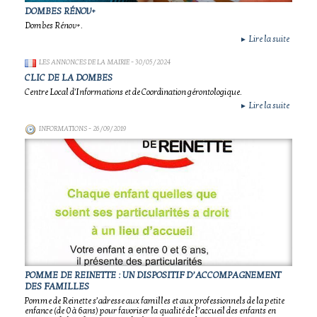
DOMBES RÉNOV+
Dombes Rénov+.
Lire la suite
►
LES ANNONCES DE LA MAIRIE
- 30/05/2024
CLIC DE LA DOMBES
Centre Local d'Informations et de Coordination gérontologique.
Lire la suite
►
INFORMATIONS
- 26/09/2019
POMME DE REINETTE : UN DISPOSITIF D’ACCOMPAGNEMENT
DES FAMILLES
Pomme de Reinette s’adresse aux familles et aux professionnels de la petite
enfance (de 0 à 6ans) pour favoriser la qualité de l’accueil des enfants en