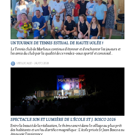
UN TOURNOI DE TENNIS ESTIVAL DE HAUTE VOLÉE !
Le Tennis club de Marlieux continue d'étonner et d'enchanter les joueurs et
les amis du club par la qualité de ce rendez-vous sportif et convivial..
VIE LOCALE
- 24/07/2026
SPECTACLE SON ET LUMIÈRE DE L'ÉCOLE ST J. BOSCO 2026
Entre la beauté de la réalisation, le thème ancré dans le village au plus prêt
des habitants et un feu d'artifice magnifique : L'école privée St Jean Bosco a su
émouvoir l'assistance..