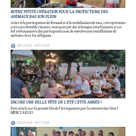
NOTRE PETITE OPÉRATION POUR LA PROTECTIONS DES
ANIMAUX BAS SON PLEIN
Grâce à la participation de Renaud et à la mobilisation de tous, cette opération
a été une véritable réussite, marquée par des échanges enrichissants et un
bel enthousiasme des participants avec de nombreuses installations de
nichoirs chez les villageois..
VIE LOCALE
- 24/07/2026
ENCORE UNE BELLE FÊTE DE L'ÉTÉ CETTE ANNÉE !
Petit article sur la grande fête de l'été organisée par le commité des fêtes !
MERCI A EUX !.
VIE LOCALE
- 24/07/2026