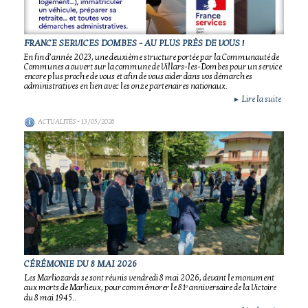
FRANCE SERVICES DOMBES - AU PLUS PRÈS DE VOUS !
En fin d’année 2023, une deuxième structure portée par la Communauté de
Communes a ouvert sur la commune de Villars-les-Dombes pour un service
encore plus proche de vous et afin de vous aider dans vos démarches
administratives en lien avec les onze partenaires nationaux.
Lire la suite
►
ACTUALITÉS
- 13/05/2026
CÉRÉMONIE DU 8 MAI 2026
Les Marliozards se sont réunis vendredi 8 mai 2026, devant le monument
aux morts de Marlieux, pour commémorer le 81ᵉ anniversaire de la Victoire
du 8 mai 1945..