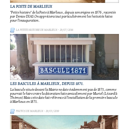
LA POSTE DE MARLIEUX
"Petite histoire" de la Poste à Marlieux , depuis son origine en 1876 , racontée
par Denise DIAS.On appréciera tout particulièrement les festivités faites
pour l'inauguration..
LA PETITE HISTOIRE DE MARLIEUX
- 29/07/2016
LES BASCULES À MARLIEUX , DEPUIS 1871.
La bascule située devant la Mairie ne date évidemment pas de 1871 , comme
pourrait le faire croire la décoration faite amicalement par Muriel (Lézard'à
Thèmes) Mais cette date fait référence à l'installation de la première bascule
à Marlieux en 1871..
PHOTOS DE MARLIEUX
- 29/03/2019