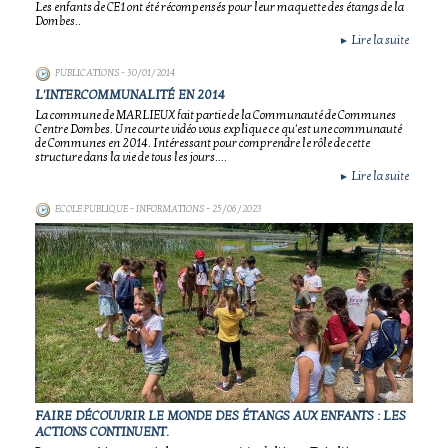
Les enfants de CE1 ont été récompensés pour leur maquette des étangs de la
Dombes..
Lire la suite
►
PUBLICATIONS
- 30/01/2014
L'INTERCOMMUNALITÉ EN 2014
La commune de MARLIEUX fait partie de la Communauté de Communes
Centre Dombes. Une courte vidéo vous explique ce qu'est une communauté
de Communes en 2014. Intéressant pour comprendre le rôle de cette
structure dans la vie de tous les jours....
Lire la suite
►
ECOLE PUBLIQUE - INFORMATIONS
- 25/06/2023
FAIRE DÉCOUVRIR LE MONDE DES ÉTANGS AUX ENFANTS : LES
ACTIONS CONTINUENT.