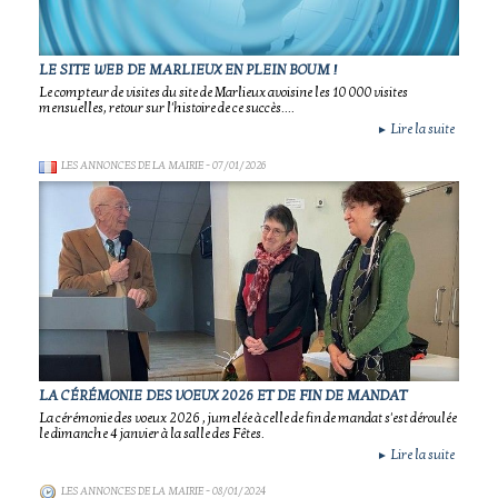
LE SITE WEB DE MARLIEUX EN PLEIN BOUM !
Le compteur de visites du site de Marlieux avoisine les 10 000 visites
mensuelles, retour sur l'histoire de ce succès....
Lire la suite
►
LES ANNONCES DE LA MAIRIE
- 07/01/2026
LA CÉRÉMONIE DES VOEUX 2026 ET DE FIN DE MANDAT
La cérémonie des voeux 2026 , jumelée à celle de fin de mandat s'est déroulée
le dimanche 4 janvier à la salle des Fêtes.
Lire la suite
►
LES ANNONCES DE LA MAIRIE
- 08/01/2024