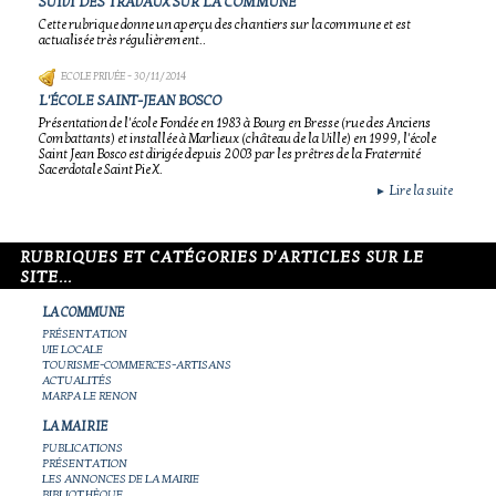
SUIVI DES TRAVAUX SUR LA COMMUNE
Cette rubrique donne un aperçu des chantiers sur la commune et est
actualisée très régulièrement..
ECOLE PRIVÉE
- 30/11/2014
L'ÉCOLE SAINT-JEAN BOSCO
Présentation de l'école Fondée en 1983 à Bourg en Bresse (rue des Anciens
Combattants) et installée à Marlieux (château de la Ville) en 1999, l'école
Saint Jean Bosco est dirigée depuis 2003 par les prêtres de la Fraternité
Sacerdotale Saint Pie X.
Lire la suite
►
RUBRIQUES ET CATÉGORIES D'ARTICLES SUR LE
SITE...
LA COMMUNE
PRÉSENTATION
VIE LOCALE
TOURISME-COMMERCES-ARTISANS
ACTUALITÉS
MARPA LE RENON
LA MAIRIE
PUBLICATIONS
PRÉSENTATION
LES ANNONCES DE LA MAIRIE
BIBLIOTHÈQUE