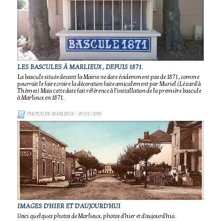
LES BASCULES À MARLIEUX , DEPUIS 1871.
La bascule située devant la Mairie ne date évidemment pas de 1871 , comme
pourrait le faire croire la décoration faite amicalement par Muriel (Lézard'à
Thèmes) Mais cette date fait référence à l'installation de la première bascule
à Marlieux en 1871..
PHOTOS DE MARLIEUX
- 29/03/2019
IMAGES D'HIER ET D'AUJOURD'HUI
Voici quelques photos de Marlieux, photos d'hier et d'aujourd'hui.