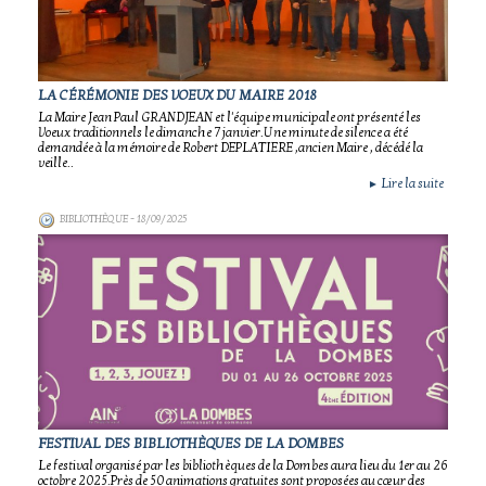
LA CÉRÉMONIE DES VOEUX DU MAIRE 2018
La Maire Jean Paul GRANDJEAN et l'équipe municipale ont présenté les
Voeux traditionnels le dimanche 7 janvier.Une minute de silence a été
demandée à la mémoire de Robert DEPLATIERE ,ancien Maire , décédé la
veille..
Lire la suite
►
BIBLIOTHÈQUE
- 18/09/2025
FESTIVAL DES BIBLIOTHÈQUES DE LA DOMBES
Le festival organisé par les bibliothèques de la Dombes aura lieu du 1er au 26
octobre 2025.Près de 50 animations gratuites sont proposées au cœur des