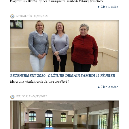
Programme Watty : après la maquette , visite de l'étang Trésolière.
Lire la suite
►
ACTUALITÉS
- 14/02/2020
RECENSEMENT 2020 : CLÔTURE DEMAIN SAMEDI 15 FÉVRIER
Merci aux récalcitrants de faire un effort !.
Lire la suite
►
VIE LOCALE
- 04/10/2022