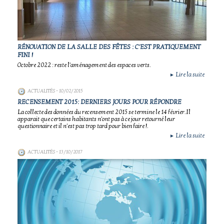
RÉNOVATION DE LA SALLE DES FÊTES : C'EST PRATIQUEMENT
FINI !
Octobre 2022 : reste l'aménagement des espaces verts.
Lire la suite
►
ACTUALITÉS
- 10/02/2015
RECENSEMENT 2015: DERNIERS JOURS POUR RÉPONDRE
La collecte des données du recensement 2015 se termine le 14 février.Il
apparait que certains habitants n'ont pas à ce jour retourné leur
questionnaire et il n'est pas trop tard pour bien faire !.
Lire la suite
►
ACTUALITÉS
- 13/10/2017