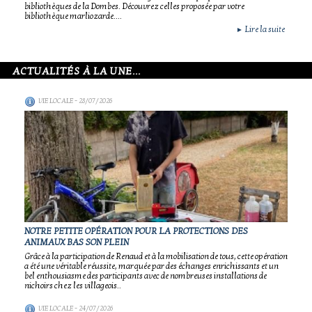
bibliothèques de la Dombes. Découvrez celles proposée par votre
bibliothèque marliozarde....
Lire la suite
►
ACTUALITÉS À LA UNE...
VIE LOCALE
- 28/07/2026
NOTRE PETITE OPÉRATION POUR LA PROTECTIONS DES
ANIMAUX BAS SON PLEIN
Grâce à la participation de Renaud et à la mobilisation de tous, cette opération
a été une véritable réussite, marquée par des échanges enrichissants et un
bel enthousiasme des participants avec de nombreuses installations de
nichoirs chez les villageois..
VIE LOCALE
- 24/07/2026