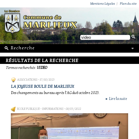
ACTUALITÉS
PUBLICATIONS
GROUPEMENT PAROISSIAL
ECOLE PRIVÉE
ACTION SOCIALE
PHOTOS DE MARLIEUX
/ VIE LOCALE
Mentions Légales
|
Plan du site
RÉSULTATS DE LA RECHERCHE
Termes recherchés
:
VIDEO
ASSOCIATIONS
- 17/10/2023
LA JOYEUSE BOULE DE MARLIEUX
Des changements au bureau après l'AG du6 octobre 2023.
Lire la suite
►
ECOLE PUBLIQUE - INFORMATIONS
- 08/03/2022