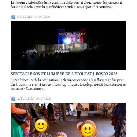
Le Tennis club de Marlieux continue d'étonner et d'enchanter les joueurs et
les amis du club par la qualité de ce rendez-vous sportif et convivial..
VIE LOCALE
- 24/07/2026
SPECTACLE SON ET LUMIÈRE DE L'ÉCOLE ST J. BOSCO 2026
Entre la beauté de la réalisation, le thème ancré dans le village au plus prêt
des habitants et un feu d'artifice magnifique : L'école privée St Jean Bosco a su
émouvoir l'assistance..
ACTUALITÉS
- 03/07/2026