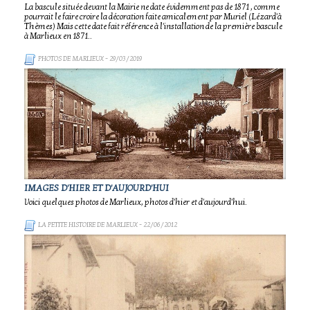
La bascule située devant la Mairie ne date évidemment pas de 1871 , comme
pourrait le faire croire la décoration faite amicalement par Muriel (Lézard'à
Thèmes) Mais cette date fait référence à l'installation de la première bascule
à Marlieux en 1871..
PHOTOS DE MARLIEUX
- 29/03/2019
IMAGES D'HIER ET D'AUJOURD'HUI
Voici quelques photos de Marlieux, photos d'hier et d'aujourd'hui.
LA PETITE HISTOIRE DE MARLIEUX
- 22/06/2012