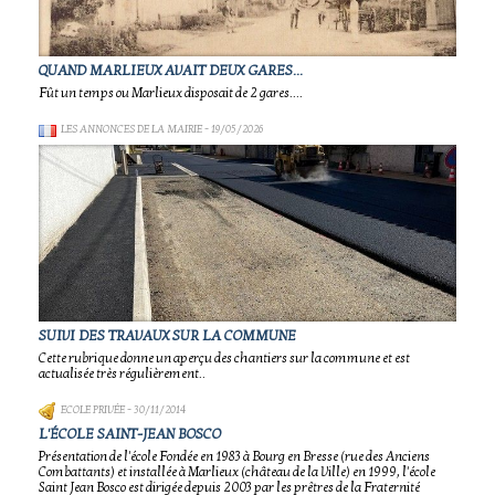
QUAND MARLIEUX AVAIT DEUX GARES...
Fût un temps ou Marlieux disposait de 2 gares....
LES ANNONCES DE LA MAIRIE
- 19/05/2026
SUIVI DES TRAVAUX SUR LA COMMUNE
Cette rubrique donne un aperçu des chantiers sur la commune et est
actualisée très régulièrement..
ECOLE PRIVÉE
- 30/11/2014
L'ÉCOLE SAINT-JEAN BOSCO
Présentation de l'école Fondée en 1983 à Bourg en Bresse (rue des Anciens
Combattants) et installée à Marlieux (château de la Ville) en 1999, l'école
Saint Jean Bosco est dirigée depuis 2003 par les prêtres de la Fraternité