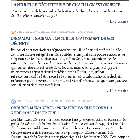
LA NOUVELLE DÉCHETTERIE DE CHATILLON EST OUVERTE !
L'inauguration de la nouvelle déchetterie de Châtillon a eu lieu le 23 mars
2023 et elle est ouverte au public.
Lire la suite
►
ORDURES MÉNAGÈRES ET ASSAINISSEMENT
- 17/12/2020
ORGANOM : INFORMATION SUR LE TRAITEMENT DE NOS
DÉCHETS
Pourquoi trier nos déchets ? Que deviennent-ils ? Le tri sélectif est il utile ?
Dans un document qu’il vient de publier et auquel vous pouvez accéder en
cliquant sur le lien ci-dessous, le syndicat Organom fournit toutes les
informations sur le recyclage non seulement de vos déchets ménagers mais
également de ceux collectés dans les sacs jaunes et les points d’apport
volontaire ou déposés dans les déchetteries. Enfin, le syndicat
intercommunal de l’Ain pour le traitement et la valorisation des déchets
ménagers publie périodiquement une lettre d'information que vous pouvez
consulter en cliquant sur le lien.
Lire la suite
►
ORDURES MÉNAGÈRES ET ASSAINISSEMENT
- 20/11/2021
ORDURES MÉNAGÈRES : PREMIÈRE FACTURE POUR LA
REDEVANCE INCITATIVE
Les Marliozard(e)s viennent de recevoir leur première facture , basée sur le
poids des déchets de la "poubelle" noire. C'est l'occasion de rappeler l'article
d'information publié sur le site en février dernier. Le nouveau système de
récupération et de facturation mis en place par la Communauté de
Communes de la Dombes est en place depuis le 1er janvier 2021. Beaucoup se