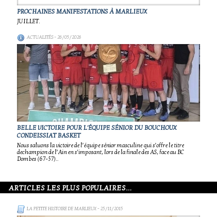
PROCHAINES MANIFESTATIONS À MARLIEUX
JUILLET.
ACTUALITÉS
- 26/05/2026
BELLE VICTOIRE POUR L'ÉQUIPE SÉNIOR DU BOUCHOUX
CONDEISSIAT BASKET
Nous saluons la victoire de l’équipe sénior masculine qui s’offre le titre
dechampion de l’Ain en s’imposant, lors de la finale des AS, face au BC
Dombes (67-57)..
ARTICLES LES PLUS POPULAIRES...
LA PETITE HISTOIRE DE MARLIEUX
- 25/11/2015