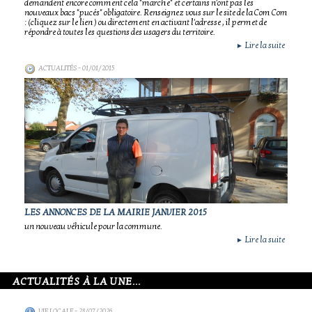
demandent encore comment cela "marche" et certains n'ont pas les
nouveaux bacs "pucés" obligatoire. Renseignez vous sur le site de la Com Com
: (cliquez sur le lien ) ou directement en activant l'adresse , il permet de
répondre à toutes les questions des usagers du territoire.
Lire la suite
►
ACTUALITÉS
- 01/01/2015
LES ANNONCES DE LA MAIRIE JANVIER 2015
un nouveau véhicule pour la commune.
Lire la suite
►
ACTUALITÉS À LA UNE...
VIE LOCALE
- 28/07/2026