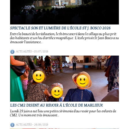
SPECTACLE SON ET LUMIÈRE DE L'ÉCOLE ST J. BOSCO 2026
Entre la beauté de la réalisation, le thème ancré dans le village au plus prêt
des habitants et un feu d'artifice magnifique : L'école privée St Jean Bosco a su
émouvoir l'assistance..
ACTUALITÉS
- 03/07/2026
LES CM2 DISENT AU REVOIR À L'ÉCOLE DE MARLIEUX
Lundi 29 juin a eut lieu une petite cérémonie d'au revoir pour les enfants de
CM2. Un moment très émouvant..
ACTUALITÉS
- 24/06/2026