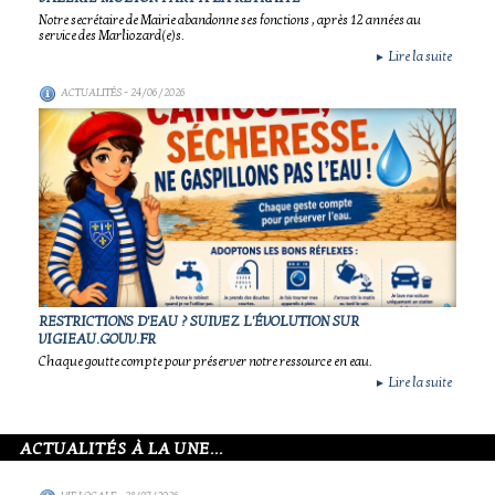
Notre secrétaire de Mairie abandonne ses fonctions , après 12 années au
service des Marliozard(e)s.
Lire la suite
►
ACTUALITÉS
- 24/06/2026
RESTRICTIONS D'EAU ? SUIVEZ L'ÉVOLUTION SUR
VIGIEAU.GOUV.FR
Chaque goutte compte pour préserver notre ressource en eau.
Lire la suite
►
ACTUALITÉS À LA UNE...