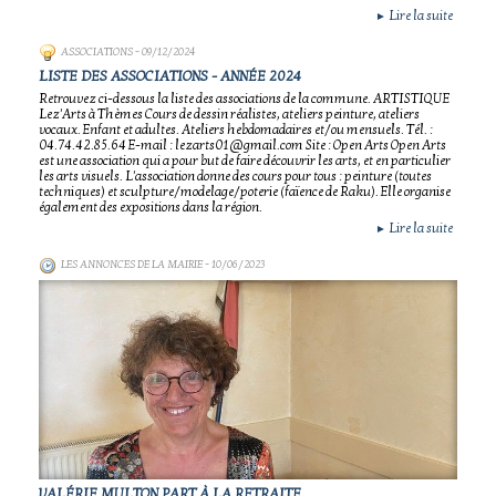
Lire la suite
►
ASSOCIATIONS
- 09/12/2024
LISTE DES ASSOCIATIONS - ANNÉE 2024
Retrouvez ci-dessous la liste des associations de la commune. ARTISTIQUE
Lez'Arts à Thèmes Cours de dessin réalistes, ateliers peinture, ateliers
vocaux. Enfant et adultes. Ateliers hebdomadaires et/ou mensuels. Tél. :
04.74.42.85.64 E-mail : lezarts01@gmail.com Site : Open Arts Open Arts
est une association qui a pour but de faire découvrir les arts, et en particulier
les arts visuels. L'association donne des cours pour tous : peinture (toutes
techniques) et sculpture/modelage/poterie (faïence de Raku). Elle organise
également des expositions dans la région.
Lire la suite
►
LES ANNONCES DE LA MAIRIE
- 10/06/2023
VALÉRIE MULTON PART À LA RETRAITE