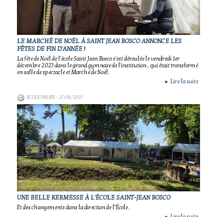
LE MARCHÉ DE NOËL À SAINT JEAN BOSCO ANNONCE LES
FÊTES DE FIN D'ANNÉE !
La fête de Noël de l'école Saint Jean Bosco s'est déroulée le vendredi 1er
décembre 2023 dans le grand gymnase de l'institution , qui était transformé
en salle de spectacle et Marché de Noël.
Lire la suite
►
ECOLE PRIVÉE
- 27/06/2023
UNE BELLE KERMESSE À L'ÉCOLE SAINT-JEAN BOSCO
Et des changements dans la direction de l’École..
Lire la suite