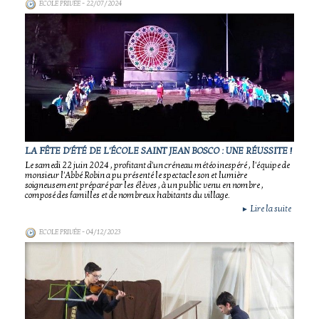
ECOLE PRIVÉE
- 22/07/2024
LA FÊTE D'ÉTÉ DE L'ÉCOLE SAINT JEAN BOSCO : UNE RÉUSSITE !
Le samedi 22 juin 2024 , profitant d'un créneau météo inespéré , l'équipe de
monsieur l'Abbé Robin a pu présenté le spectacle son et lumière
soigneusement préparé par les élèves , à un public venu en nombre ,
composé des familles et de nombreux habitants du village.
Lire la suite
►
ECOLE PRIVÉE
- 04/12/2023