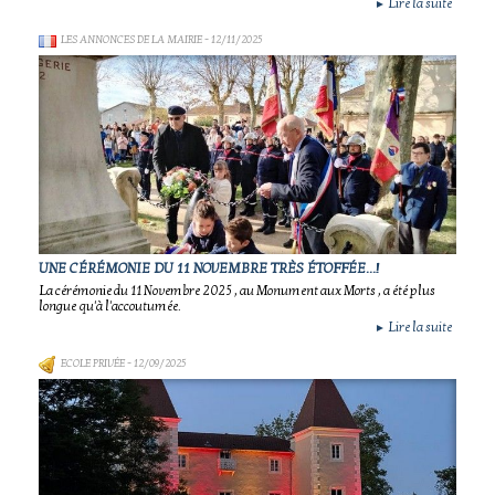
Lire la suite
►
LES ANNONCES DE LA MAIRIE
- 12/11/2025
UNE CÉRÉMONIE DU 11 NOVEMBRE TRÈS ÉTOFFÉE...!
La cérémonie du 11 Novembre 2025 , au Monument aux Morts , a été plus
longue qu'à l'accoutumée.
Lire la suite
►
ECOLE PRIVÉE
- 12/09/2025