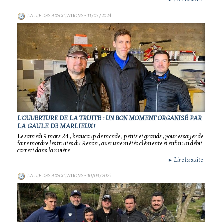
►
LA VIE DES ASSOCIATIONS
- 11/03/2024
L'OUVERTURE DE LA TRUITE : UN BON MOMENT ORGANISÉ PAR
LA GAULE DE MARLIEUX !
Le samedi 9 mars 24 , beaucoup de monde , petits et grands , pour essayer de
faire mordre les truites du Renon , avec une météo clémente et enfin un débit
correct dans la rivière.
Lire la suite
►
LA VIE DES ASSOCIATIONS
- 10/03/2025