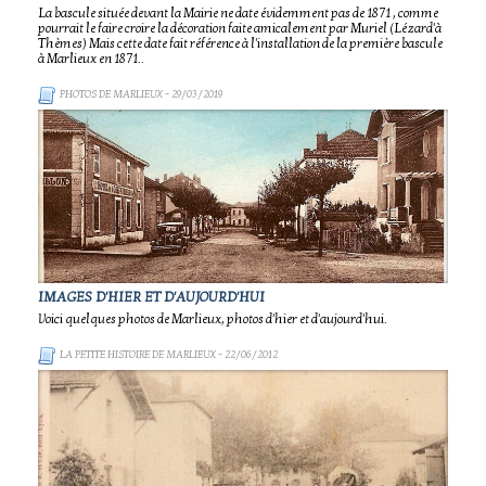
La bascule située devant la Mairie ne date évidemment pas de 1871 , comme
pourrait le faire croire la décoration faite amicalement par Muriel (Lézard'à
Thèmes) Mais cette date fait référence à l'installation de la première bascule
à Marlieux en 1871..
PHOTOS DE MARLIEUX
- 29/03/2019
IMAGES D'HIER ET D'AUJOURD'HUI
Voici quelques photos de Marlieux, photos d'hier et d'aujourd'hui.
LA PETITE HISTOIRE DE MARLIEUX
- 22/06/2012