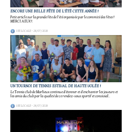
ENCORE UNE BELLE FÊTE DE L'ÉTÉ CETTE ANNÉE !
Petit article sur la grande fête de l'été organisée par le commité des fêtes !
MERCI A EUX !.
VIE LOCALE
- 24/07/2026
UN TOURNOI DE TENNIS ESTIVAL DE HAUTE VOLÉE !
Le Tennis club de Marlieux continue d'étonner et d'enchanter les joueurs et
les amis du club par la qualité de ce rendez-vous sportif et convivial..
VIE LOCALE
- 24/07/2026