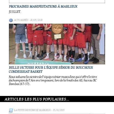
PROCHAINES MANIFESTATIONS À MARLIEUX
JUILLET.
ACTUALITÉS
- 26/05/2026
BELLE VICTOIRE POUR L'ÉQUIPE SÉNIOR DU BOUCHOUX
CONDEISSIAT BASKET
Nous saluons la victoire de l’équipe sénior masculine qui s’offre le titre
dechampion de l’Ain en s’imposant, lors de la finale des AS, face au BC
Dombes (67-57)..
ARTICLES LES PLUS POPULAIRES...
LA PETITE HISTOIRE DE MARLIEUX
- 25/11/2015