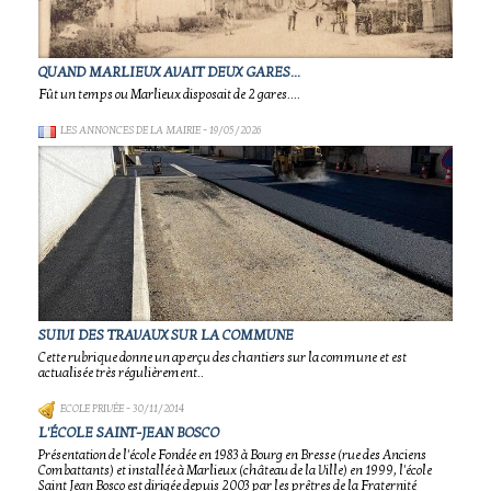
QUAND MARLIEUX AVAIT DEUX GARES...
Fût un temps ou Marlieux disposait de 2 gares....
LES ANNONCES DE LA MAIRIE
- 19/05/2026
SUIVI DES TRAVAUX SUR LA COMMUNE
Cette rubrique donne un aperçu des chantiers sur la commune et est
actualisée très régulièrement..
ECOLE PRIVÉE
- 30/11/2014
L'ÉCOLE SAINT-JEAN BOSCO
Présentation de l'école Fondée en 1983 à Bourg en Bresse (rue des Anciens
Combattants) et installée à Marlieux (château de la Ville) en 1999, l'école
Saint Jean Bosco est dirigée depuis 2003 par les prêtres de la Fraternité