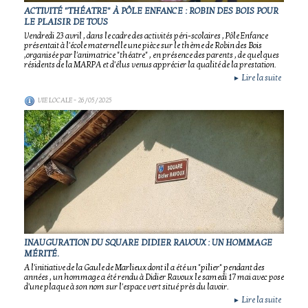
ACTIVITÉ "THÉATRE" À PÔLE ENFANCE : ROBIN DES BOIS POUR
LE PLAISIR DE TOUS
Vendredi 23 avril , dans le cadre des activités péri-scolaires , Pôle Enfance
présentait à l'école maternelle une pièce sur le thème de Robin des Bois
,organisée par l'animatrice "théatre" , en présence des parents , de quelques
résidents de la MARPA et d'élus venus apprécier la qualité de la prestation.
Lire la suite
►
VIE LOCALE
- 26/05/2025
INAUGURATION DU SQUARE DIDIER RAVOUX : UN HOMMAGE
MÉRITÉ.
A l'initiative de la Gaule de Marlieux dont il a été un "pilier" pendant des
années , un hommage a été rendu à Didier Ravoux le samedi 17 mai avec pose
d'une plaque à son nom sur l'espace vert situé près du lavoir.
Lire la suite
►