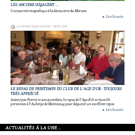
LES ANCIENS VOYAGENT ....
Une journée magnifique à la découverte du Morvan.
Lire la suite
►
LA VIE DES ASSOCIATIONS
- 28/05/2016
LE REPAS DE PRINTEMPS DU CLUB DE L’AGE D’OR : TOUJOURS
TRÈS APPRÉCIÉ
Animé par Pierrot et son accordéon, le repas de l’Age d’Or a réuni 66
personnes à l’Auberge de Montessuy pour déguster un excellent repas.
Lire la suite
►
ACTUALITÉS À LA UNE...