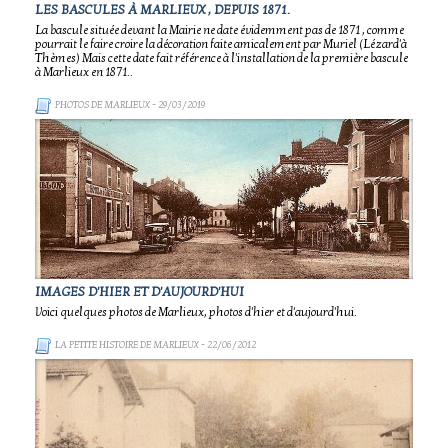
LES BASCULES À MARLIEUX , DEPUIS 1871.
La bascule située devant la Mairie ne date évidemment pas de 1871 , comme
pourrait le faire croire la décoration faite amicalement par Muriel (Lézard'à
Thèmes) Mais cette date fait référence à l'installation de la première bascule
à Marlieux en 1871..
PHOTOS DE MARLIEUX
- 29/03/2019
IMAGES D'HIER ET D'AUJOURD'HUI
Voici quelques photos de Marlieux, photos d'hier et d'aujourd'hui.
LA PETITE HISTOIRE DE MARLIEUX
- 22/06/2012