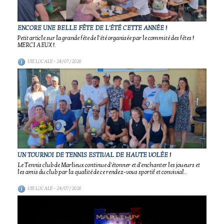
ENCORE UNE BELLE FÊTE DE L'ÉTÉ CETTE ANNÉE !
Petit article sur la grande fête de l'été organisée par le commité des fêtes !
MERCI A EUX !.
VIE LOCALE
- 24/07/2026
UN TOURNOI DE TENNIS ESTIVAL DE HAUTE VOLÉE !
Le Tennis club de Marlieux continue d'étonner et d'enchanter les joueurs et
les amis du club par la qualité de ce rendez-vous sportif et convivial..
VIE LOCALE
- 24/07/2026