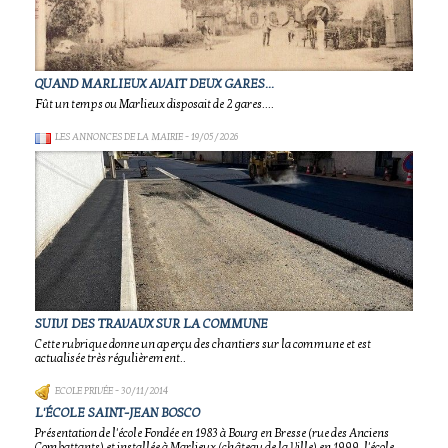
QUAND MARLIEUX AVAIT DEUX GARES...
Fût un temps ou Marlieux disposait de 2 gares....
LES ANNONCES DE LA MAIRIE
- 19/05/2026
SUIVI DES TRAVAUX SUR LA COMMUNE
Cette rubrique donne un aperçu des chantiers sur la commune et est
actualisée très régulièrement..
ECOLE PRIVÉE
- 30/11/2014
L'ÉCOLE SAINT-JEAN BOSCO
Présentation de l'école Fondée en 1983 à Bourg en Bresse (rue des Anciens
Combattants) et installée à Marlieux (château de la Ville) en 1999, l'école