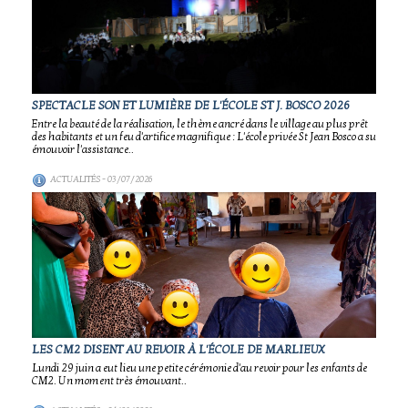
SPECTACLE SON ET LUMIÈRE DE L'ÉCOLE ST J. BOSCO 2026
Entre la beauté de la réalisation, le thème ancré dans le village au plus prêt
des habitants et un feu d'artifice magnifique : L'école privée St Jean Bosco a su
émouvoir l'assistance..
ACTUALITÉS
- 03/07/2026
LES CM2 DISENT AU REVOIR À L'ÉCOLE DE MARLIEUX
Lundi 29 juin a eut lieu une petite cérémonie d'au revoir pour les enfants de
CM2. Un moment très émouvant..